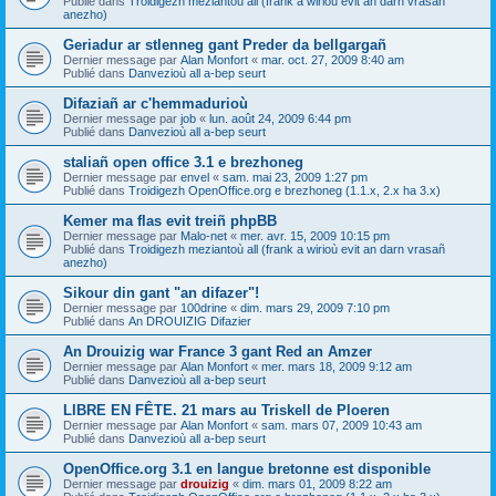
Publié dans
Troidigezh meziantoù all (frank a wirioù evit an darn vrasañ
anezho)
Geriadur ar stlenneg gant Preder da bellgargañ
Dernier message par
Alan Monfort
«
mar. oct. 27, 2009 8:40 am
Publié dans
Danvezioù all a-bep seurt
Difaziañ ar c'hemmadurioù
Dernier message par
job
«
lun. août 24, 2009 6:44 pm
Publié dans
Danvezioù all a-bep seurt
staliañ open office 3.1 e brezhoneg
Dernier message par
envel
«
sam. mai 23, 2009 1:27 pm
Publié dans
Troidigezh OpenOffice.org e brezhoneg (1.1.x, 2.x ha 3.x)
Kemer ma flas evit treiñ phpBB
Dernier message par
Malo-net
«
mer. avr. 15, 2009 10:15 pm
Publié dans
Troidigezh meziantoù all (frank a wirioù evit an darn vrasañ
anezho)
Sikour din gant "an difazer"!
Dernier message par
100drine
«
dim. mars 29, 2009 7:10 pm
Publié dans
An DROUIZIG Difazier
An Drouizig war France 3 gant Red an Amzer
Dernier message par
Alan Monfort
«
mer. mars 18, 2009 9:12 am
Publié dans
Danvezioù all a-bep seurt
LIBRE EN FÊTE. 21 mars au Triskell de Ploeren
Dernier message par
Alan Monfort
«
sam. mars 07, 2009 10:43 am
Publié dans
Danvezioù all a-bep seurt
OpenOffice.org 3.1 en langue bretonne est disponible
Dernier message par
drouizig
«
dim. mars 01, 2009 8:22 am