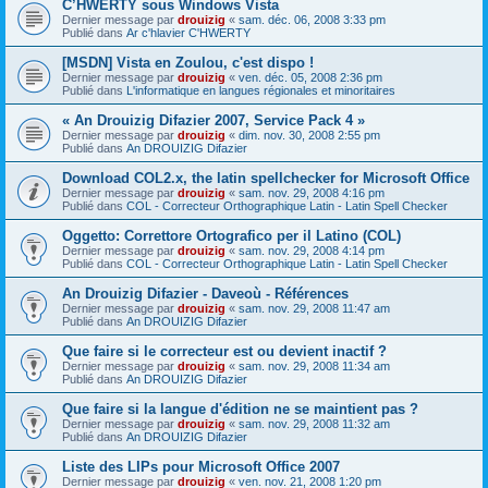
C’HWERTY sous Windows Vista
Dernier message par
drouizig
«
sam. déc. 06, 2008 3:33 pm
Publié dans
Ar c'hlavier C'HWERTY
[MSDN] Vista en Zoulou, c'est dispo !
Dernier message par
drouizig
«
ven. déc. 05, 2008 2:36 pm
Publié dans
L'informatique en langues régionales et minoritaires
« An Drouizig Difazier 2007, Service Pack 4 »
Dernier message par
drouizig
«
dim. nov. 30, 2008 2:55 pm
Publié dans
An DROUIZIG Difazier
Download COL2.x, the latin spellchecker for Microsoft Office
Dernier message par
drouizig
«
sam. nov. 29, 2008 4:16 pm
Publié dans
COL - Correcteur Orthographique Latin - Latin Spell Checker
Oggetto: Correttore Ortografico per il Latino (COL)
Dernier message par
drouizig
«
sam. nov. 29, 2008 4:14 pm
Publié dans
COL - Correcteur Orthographique Latin - Latin Spell Checker
An Drouizig Difazier - Daveoù - Références
Dernier message par
drouizig
«
sam. nov. 29, 2008 11:47 am
Publié dans
An DROUIZIG Difazier
Que faire si le correcteur est ou devient inactif ?
Dernier message par
drouizig
«
sam. nov. 29, 2008 11:34 am
Publié dans
An DROUIZIG Difazier
Que faire si la langue d'édition ne se maintient pas ?
Dernier message par
drouizig
«
sam. nov. 29, 2008 11:32 am
Publié dans
An DROUIZIG Difazier
Liste des LIPs pour Microsoft Office 2007
Dernier message par
drouizig
«
ven. nov. 21, 2008 1:20 pm