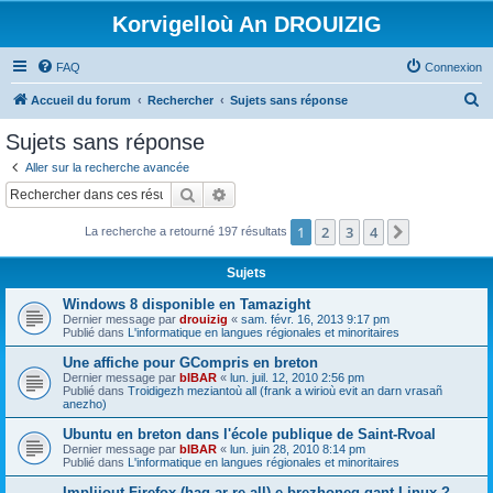
Korvigelloù An DROUIZIG
FAQ
Connexion
R
Accueil du forum
Rechercher
Sujets sans réponse
e
Sujets sans réponse
c
Aller sur la recherche avancée
h
Rechercher
Recherche avancée
e
1
2
3
4
Suivant
La recherche a retourné 197 résultats
r
c
Sujets
h
Windows 8 disponible en Tamazight
e
Dernier message par
drouizig
«
sam. févr. 16, 2013 9:17 pm
Publié dans
L'informatique en langues régionales et minoritaires
r
Une affiche pour GCompris en breton
Dernier message par
bIBAR
«
lun. juil. 12, 2010 2:56 pm
Publié dans
Troidigezh meziantoù all (frank a wirioù evit an darn vrasañ
anezho)
Ubuntu en breton dans l'école publique de Saint-Rvoal
Dernier message par
bIBAR
«
lun. juin 28, 2010 8:14 pm
Publié dans
L'informatique en langues régionales et minoritaires
Implijout Firefox (hag ar re all) e brezhoneg gant Linux ?