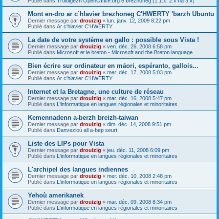
Publié dans
Troidigezh OpenOffice.org e brezhoneg (1.1.x, 2.x ha 3.x)
Mont en-dro ar c´hlavier brezhoneg C'HWERTY 'barzh Ubuntu
Dernier message par
drouizig
«
lun. janv. 12, 2009 8:22 pm
Publié dans
Ar c'hlavier C'HWERTY
La date de votre système en gallo : possible sous Vista !
Dernier message par
drouizig
«
ven. déc. 26, 2008 6:58 pm
Publié dans
Microsoft et le breton - Microsoft and the Breton language
Bien écrire sur ordinateur en māori, espéranto, gallois...
Dernier message par
drouizig
«
mer. déc. 17, 2008 5:03 pm
Publié dans
Ar c'hlavier C'HWERTY
Internet et la Bretagne, une culture de réseau
Dernier message par
drouizig
«
mar. déc. 16, 2008 5:47 pm
Publié dans
L'informatique en langues régionales et minoritaires
Kemennadenn a-berzh breizh-taiwan
Dernier message par
drouizig
«
dim. déc. 14, 2008 9:51 pm
Publié dans
Danvezioù all a-bep seurt
Liste des LIPs pour Vista
Dernier message par
drouizig
«
jeu. déc. 11, 2008 6:09 pm
Publié dans
L'informatique en langues régionales et minoritaires
L'archipel des langues indiennes
Dernier message par
drouizig
«
mer. déc. 10, 2008 2:48 pm
Publié dans
L'informatique en langues régionales et minoritaires
Yehoù amerikanek
Dernier message par
drouizig
«
mar. déc. 09, 2008 8:34 pm
Publié dans
L'informatique en langues régionales et minoritaires