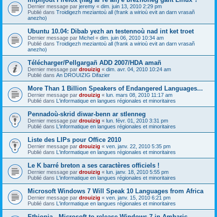
Dernier message par
jeremy
«
dim. juin 13, 2010 2:29 pm
Publié dans
Troidigezh meziantoù all (frank a wirioù evit an darn vrasañ
anezho)
Ubuntu 10.04: Dibab yezh an testennoù nad int ket troet
Dernier message par
Michel
«
dim. juin 06, 2010 10:34 am
Publié dans
Troidigezh meziantoù all (frank a wirioù evit an darn vrasañ
anezho)
Télécharger/Pellgargañ ADD 2007/HDA amañ
Dernier message par
drouizig
«
dim. avr. 04, 2010 10:24 am
Publié dans
An DROUIZIG Difazier
More Than 1 Billion Speakers of Endangered Languages...
Dernier message par
drouizig
«
lun. mars 08, 2010 11:17 am
Publié dans
L'informatique en langues régionales et minoritaires
Pennadoù-skrid diwar-benn ar stlenneg
Dernier message par
drouizig
«
lun. févr. 01, 2010 3:31 pm
Publié dans
L'informatique en langues régionales et minoritaires
Liste des LIPs pour Office 2010
Dernier message par
drouizig
«
ven. janv. 22, 2010 5:35 pm
Publié dans
L'informatique en langues régionales et minoritaires
Le K barré breton a ses caractères officiels !
Dernier message par
drouizig
«
lun. janv. 18, 2010 5:55 pm
Publié dans
L'informatique en langues régionales et minoritaires
Microsoft Windows 7 Will Speak 10 Languages from Africa
Dernier message par
drouizig
«
ven. janv. 15, 2010 6:21 pm
Publié dans
L'informatique en langues régionales et minoritaires
Ethiopia - Microsoft to release Windows 7 in Amharic