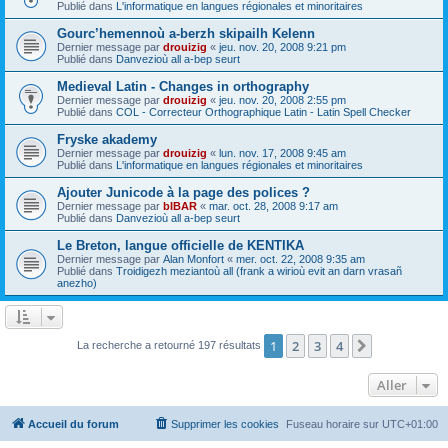
Publié dans
L'informatique en langues régionales et minoritaires
Gourc’hemennoù a-berzh skipailh Kelenn
Dernier message par
drouizig
«
jeu. nov. 20, 2008 9:21 pm
Publié dans
Danvezioù all a-bep seurt
Medieval Latin - Changes in orthography
Dernier message par
drouizig
«
jeu. nov. 20, 2008 2:55 pm
Publié dans
COL - Correcteur Orthographique Latin - Latin Spell Checker
Fryske akademy
Dernier message par
drouizig
«
lun. nov. 17, 2008 9:45 am
Publié dans
L'informatique en langues régionales et minoritaires
Ajouter Junicode à la page des polices ?
Dernier message par
bIBAR
«
mar. oct. 28, 2008 9:17 am
Publié dans
Danvezioù all a-bep seurt
Le Breton, langue officielle de KENTIKA
Dernier message par
Alan Monfort
«
mer. oct. 22, 2008 9:35 am
Publié dans
Troidigezh meziantoù all (frank a wirioù evit an darn vrasañ
anezho)
1
2
3
4
Suivant
La recherche a retourné 197 résultats
Aller
Accueil du forum
Supprimer les cookies
Fuseau horaire sur
UTC+01:00