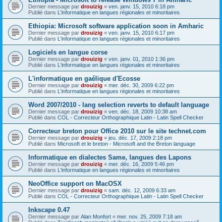
Dernier message par
drouizig
«
ven. janv. 15, 2010 6:18 pm
Publié dans
L'informatique en langues régionales et minoritaires
Ethiopia: Microsoft software application soon in Amharic
Dernier message par
drouizig
«
ven. janv. 15, 2010 6:17 pm
Publié dans
L'informatique en langues régionales et minoritaires
Logiciels en langue corse
Dernier message par
drouizig
«
ven. janv. 01, 2010 1:36 pm
Publié dans
L'informatique en langues régionales et minoritaires
L'informatique en gaélique d'Ecosse
Dernier message par
drouizig
«
mer. déc. 30, 2009 6:22 pm
Publié dans
L'informatique en langues régionales et minoritaires
Word 2007/2010 - lang selection reverts to default language
Dernier message par
drouizig
«
ven. déc. 18, 2009 10:38 am
Publié dans
COL - Correcteur Orthographique Latin - Latin Spell Checker
Correcteur breton pour Office 2010 sur le site technet.com
Dernier message par
drouizig
«
jeu. déc. 17, 2009 2:18 pm
Publié dans
Microsoft et le breton - Microsoft and the Breton language
Informatique en dialectes Same, langues des Lapons
Dernier message par
drouizig
«
mer. déc. 16, 2009 5:46 pm
Publié dans
L'informatique en langues régionales et minoritaires
NeoOffice support on MacOSX
Dernier message par
drouizig
«
sam. déc. 12, 2009 6:33 am
Publié dans
COL - Correcteur Orthographique Latin - Latin Spell Checker
Inkscape 0.47
Dernier message par
Alan Monfort
«
mer. nov. 25, 2009 7:18 am