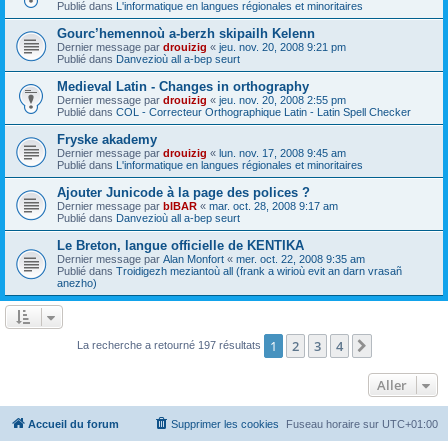
Publié dans
L'informatique en langues régionales et minoritaires
Gourc’hemennoù a-berzh skipailh Kelenn
Dernier message par
drouizig
«
jeu. nov. 20, 2008 9:21 pm
Publié dans
Danvezioù all a-bep seurt
Medieval Latin - Changes in orthography
Dernier message par
drouizig
«
jeu. nov. 20, 2008 2:55 pm
Publié dans
COL - Correcteur Orthographique Latin - Latin Spell Checker
Fryske akademy
Dernier message par
drouizig
«
lun. nov. 17, 2008 9:45 am
Publié dans
L'informatique en langues régionales et minoritaires
Ajouter Junicode à la page des polices ?
Dernier message par
bIBAR
«
mar. oct. 28, 2008 9:17 am
Publié dans
Danvezioù all a-bep seurt
Le Breton, langue officielle de KENTIKA
Dernier message par
Alan Monfort
«
mer. oct. 22, 2008 9:35 am
Publié dans
Troidigezh meziantoù all (frank a wirioù evit an darn vrasañ
anezho)
1
2
3
4
Suivant
La recherche a retourné 197 résultats
Aller
Accueil du forum
Supprimer les cookies
Fuseau horaire sur
UTC+01:00