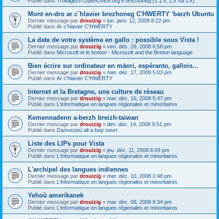
Publié dans
Troidigezh OpenOffice.org e brezhoneg (1.1.x, 2.x ha 3.x)
Mont en-dro ar c´hlavier brezhoneg C'HWERTY 'barzh Ubuntu
Dernier message par
drouizig
«
lun. janv. 12, 2009 8:22 pm
Publié dans
Ar c'hlavier C'HWERTY
La date de votre système en gallo : possible sous Vista !
Dernier message par
drouizig
«
ven. déc. 26, 2008 6:58 pm
Publié dans
Microsoft et le breton - Microsoft and the Breton language
Bien écrire sur ordinateur en māori, espéranto, gallois...
Dernier message par
drouizig
«
mer. déc. 17, 2008 5:03 pm
Publié dans
Ar c'hlavier C'HWERTY
Internet et la Bretagne, une culture de réseau
Dernier message par
drouizig
«
mar. déc. 16, 2008 5:47 pm
Publié dans
L'informatique en langues régionales et minoritaires
Kemennadenn a-berzh breizh-taiwan
Dernier message par
drouizig
«
dim. déc. 14, 2008 9:51 pm
Publié dans
Danvezioù all a-bep seurt
Liste des LIPs pour Vista
Dernier message par
drouizig
«
jeu. déc. 11, 2008 6:09 pm
Publié dans
L'informatique en langues régionales et minoritaires
L'archipel des langues indiennes
Dernier message par
drouizig
«
mer. déc. 10, 2008 2:48 pm
Publié dans
L'informatique en langues régionales et minoritaires
Yehoù amerikanek
Dernier message par
drouizig
«
mar. déc. 09, 2008 8:34 pm
Publié dans
L'informatique en langues régionales et minoritaires