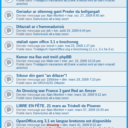
Publié dans
Troidigezh meziantoù all (frank a wirioù evit an darn vrasañ
anezho)
Geriadur ar stlenneg gant Preder da bellgargañ
Dernier message par
Alan Monfort
«
mar. oct. 27, 2009 8:40 am
Publié dans
Danvezioù all a-bep seurt
Difaziañ ar c'hemmadurioù
Dernier message par
job
«
lun. août 24, 2009 6:44 pm
Publié dans
Danvezioù all a-bep seurt
staliañ open office 3.1 e brezhoneg
Dernier message par
envel
«
sam. mai 23, 2009 1:27 pm
Publié dans
Troidigezh OpenOffice.org e brezhoneg (1.1.x, 2.x ha 3.x)
Kemer ma flas evit treiñ phpBB
Dernier message par
Malo-net
«
mer. avr. 15, 2009 10:15 pm
Publié dans
Troidigezh meziantoù all (frank a wirioù evit an darn vrasañ
anezho)
Sikour din gant "an difazer"!
Dernier message par
100drine
«
dim. mars 29, 2009 7:10 pm
Publié dans
An DROUIZIG Difazier
An Drouizig war France 3 gant Red an Amzer
Dernier message par
Alan Monfort
«
mer. mars 18, 2009 9:12 am
Publié dans
Danvezioù all a-bep seurt
LIBRE EN FÊTE. 21 mars au Triskell de Ploeren
Dernier message par
Alan Monfort
«
sam. mars 07, 2009 10:43 am
Publié dans
Danvezioù all a-bep seurt
OpenOffice.org 3.1 en langue bretonne est disponible
Dernier message par
drouizig
«
dim. mars 01, 2009 8:22 am