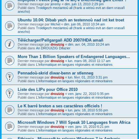
Dernier message par
jeremy
«
dim. juin 13, 2010 2:29 pm
Publié dans
Troidigezh meziantoù all (frank a wirioù evit an darn vrasañ
anezho)
Ubuntu 10.04: Dibab yezh an testennoù nad int ket troet
Dernier message par
Michel
«
dim. juin 06, 2010 10:34 am
Publié dans
Troidigezh meziantoù all (frank a wirioù evit an darn vrasañ
anezho)
Télécharger/Pellgargañ ADD 2007/HDA amañ
Dernier message par
drouizig
«
dim. avr. 04, 2010 10:24 am
Publié dans
An DROUIZIG Difazier
More Than 1 Billion Speakers of Endangered Languages...
Dernier message par
drouizig
«
lun. mars 08, 2010 11:17 am
Publié dans
L'informatique en langues régionales et minoritaires
Pennadoù-skrid diwar-benn ar stlenneg
Dernier message par
drouizig
«
lun. févr. 01, 2010 3:31 pm
Publié dans
L'informatique en langues régionales et minoritaires
Liste des LIPs pour Office 2010
Dernier message par
drouizig
«
ven. janv. 22, 2010 5:35 pm
Publié dans
L'informatique en langues régionales et minoritaires
Le K barré breton a ses caractères officiels !
Dernier message par
drouizig
«
lun. janv. 18, 2010 5:55 pm
Publié dans
L'informatique en langues régionales et minoritaires
Microsoft Windows 7 Will Speak 10 Languages from Africa
Dernier message par
drouizig
«
ven. janv. 15, 2010 6:21 pm
Publié dans
L'informatique en langues régionales et minoritaires
Ethiopia - Microsoft to release Windows 7 in Amharic