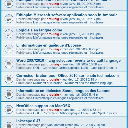
Dernier message par
drouizig
«
ven. janv. 15, 2010 6:18 pm
Publié dans
L'informatique en langues régionales et minoritaires
Ethiopia: Microsoft software application soon in Amharic
Dernier message par
drouizig
«
ven. janv. 15, 2010 6:17 pm
Publié dans
L'informatique en langues régionales et minoritaires
Logiciels en langue corse
Dernier message par
drouizig
«
ven. janv. 01, 2010 1:36 pm
Publié dans
L'informatique en langues régionales et minoritaires
L'informatique en gaélique d'Ecosse
Dernier message par
drouizig
«
mer. déc. 30, 2009 6:22 pm
Publié dans
L'informatique en langues régionales et minoritaires
Word 2007/2010 - lang selection reverts to default language
Dernier message par
drouizig
«
ven. déc. 18, 2009 10:38 am
Publié dans
COL - Correcteur Orthographique Latin - Latin Spell Checker
Correcteur breton pour Office 2010 sur le site technet.com
Dernier message par
drouizig
«
jeu. déc. 17, 2009 2:18 pm
Publié dans
Microsoft et le breton - Microsoft and the Breton language
Informatique en dialectes Same, langues des Lapons
Dernier message par
drouizig
«
mer. déc. 16, 2009 5:46 pm
Publié dans
L'informatique en langues régionales et minoritaires
NeoOffice support on MacOSX
Dernier message par
drouizig
«
sam. déc. 12, 2009 6:33 am
Publié dans
COL - Correcteur Orthographique Latin - Latin Spell Checker
Inkscape 0.47
Dernier message par
Alan Monfort
«
mer. nov. 25, 2009 7:18 am