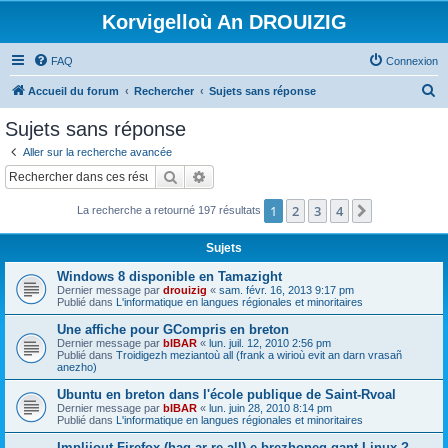
Korvigelloù An DROUIZIG
FAQ
Connexion
R
Accueil du forum
Rechercher
Sujets sans réponse
e
Sujets sans réponse
c
Aller sur la recherche avancée
h
Rechercher
Recherche avancée
e
1
2
3
4
Suivant
La recherche a retourné 197 résultats
r
c
Sujets
h
Windows 8 disponible en Tamazight
e
Dernier message par
drouizig
«
sam. févr. 16, 2013 9:17 pm
Publié dans
L'informatique en langues régionales et minoritaires
r
Une affiche pour GCompris en breton
Dernier message par
bIBAR
«
lun. juil. 12, 2010 2:56 pm
Publié dans
Troidigezh meziantoù all (frank a wirioù evit an darn vrasañ
anezho)
Ubuntu en breton dans l'école publique de Saint-Rvoal
Dernier message par
bIBAR
«
lun. juin 28, 2010 8:14 pm
Publié dans
L'informatique en langues régionales et minoritaires
Implijout Firefox (hag ar re all) e brezhoneg gant Linux ?