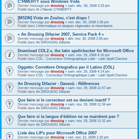
C’HWERTY sous Windows Vista
Dernier message par
drouizig
«
sam. déc. 06, 2008 3:33 pm
Publié dans
Ar c'hlavier C'HWERTY
[MSDN] Vista en Zoulou, c'est dispo !
Dernier message par
drouizig
«
ven. déc. 05, 2008 2:36 pm
Publié dans
L'informatique en langues régionales et minoritaires
« An Drouizig Difazier 2007, Service Pack 4 »
Dernier message par
drouizig
«
dim. nov. 30, 2008 2:55 pm
Publié dans
An DROUIZIG Difazier
Download COL2.x, the latin spellchecker for Microsoft Office
Dernier message par
drouizig
«
sam. nov. 29, 2008 4:16 pm
Publié dans
COL - Correcteur Orthographique Latin - Latin Spell Checker
Oggetto: Correttore Ortografico per il Latino (COL)
Dernier message par
drouizig
«
sam. nov. 29, 2008 4:14 pm
Publié dans
COL - Correcteur Orthographique Latin - Latin Spell Checker
An Drouizig Difazier - Daveoù - Références
Dernier message par
drouizig
«
sam. nov. 29, 2008 11:47 am
Publié dans
An DROUIZIG Difazier
Que faire si le correcteur est ou devient inactif ?
Dernier message par
drouizig
«
sam. nov. 29, 2008 11:34 am
Publié dans
An DROUIZIG Difazier
Que faire si la langue d'édition ne se maintient pas ?
Dernier message par
drouizig
«
sam. nov. 29, 2008 11:32 am
Publié dans
An DROUIZIG Difazier
Liste des LIPs pour Microsoft Office 2007
Dernier message par
drouizig
«
ven. nov. 21, 2008 1:20 pm