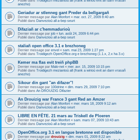
Publié dans
Troidigezh meziantoù all (frank a wirioù evit an darn vrasañ
anezho)
Geriadur ar stlenneg gant Preder da bellgargañ
Dernier message par
Alan Monfort
«
mar. oct. 27, 2009 8:40 am
Publié dans
Danvezioù all a-bep seurt
Difaziañ ar c'hemmadurioù
Dernier message par
job
«
lun. août 24, 2009 6:44 pm
Publié dans
Danvezioù all a-bep seurt
staliañ open office 3.1 e brezhoneg
Dernier message par
envel
«
sam. mai 23, 2009 1:27 pm
Publié dans
Troidigezh OpenOffice.org e brezhoneg (1.1.x, 2.x ha 3.x)
Kemer ma flas evit treiñ phpBB
Dernier message par
Malo-net
«
mer. avr. 15, 2009 10:15 pm
Publié dans
Troidigezh meziantoù all (frank a wirioù evit an darn vrasañ
anezho)
Sikour din gant "an difazer"!
Dernier message par
100drine
«
dim. mars 29, 2009 7:10 pm
Publié dans
An DROUIZIG Difazier
An Drouizig war France 3 gant Red an Amzer
Dernier message par
Alan Monfort
«
mer. mars 18, 2009 9:12 am
Publié dans
Danvezioù all a-bep seurt
LIBRE EN FÊTE. 21 mars au Triskell de Ploeren
Dernier message par
Alan Monfort
«
sam. mars 07, 2009 10:43 am
Publié dans
Danvezioù all a-bep seurt
OpenOffice.org 3.1 en langue bretonne est disponible
Dernier message par
drouizig
«
dim. mars 01, 2009 8:22 am