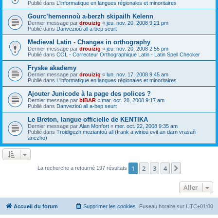
Publié dans
L'informatique en langues régionales et minoritaires
Gourc’hemennoù a-berzh skipailh Kelenn
Dernier message par
drouizig
«
jeu. nov. 20, 2008 9:21 pm
Publié dans
Danvezioù all a-bep seurt
Medieval Latin - Changes in orthography
Dernier message par
drouizig
«
jeu. nov. 20, 2008 2:55 pm
Publié dans
COL - Correcteur Orthographique Latin - Latin Spell Checker
Fryske akademy
Dernier message par
drouizig
«
lun. nov. 17, 2008 9:45 am
Publié dans
L'informatique en langues régionales et minoritaires
Ajouter Junicode à la page des polices ?
Dernier message par
bIBAR
«
mar. oct. 28, 2008 9:17 am
Publié dans
Danvezioù all a-bep seurt
Le Breton, langue officielle de KENTIKA
Dernier message par
Alan Monfort
«
mer. oct. 22, 2008 9:35 am
Publié dans
Troidigezh meziantoù all (frank a wirioù evit an darn vrasañ
anezho)
1
2
3
4
Suivant
La recherche a retourné 197 résultats
Aller
Accueil du forum
Supprimer les cookies
Fuseau horaire sur
UTC+01:00