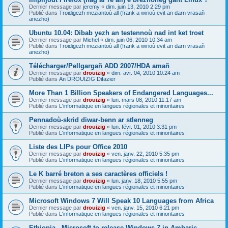
Dernier message par
jeremy
«
dim. juin 13, 2010 2:29 pm
Publié dans
Troidigezh meziantoù all (frank a wirioù evit an darn vrasañ
anezho)
Ubuntu 10.04: Dibab yezh an testennoù nad int ket troet
Dernier message par
Michel
«
dim. juin 06, 2010 10:34 am
Publié dans
Troidigezh meziantoù all (frank a wirioù evit an darn vrasañ
anezho)
Télécharger/Pellgargañ ADD 2007/HDA amañ
Dernier message par
drouizig
«
dim. avr. 04, 2010 10:24 am
Publié dans
An DROUIZIG Difazier
More Than 1 Billion Speakers of Endangered Languages...
Dernier message par
drouizig
«
lun. mars 08, 2010 11:17 am
Publié dans
L'informatique en langues régionales et minoritaires
Pennadoù-skrid diwar-benn ar stlenneg
Dernier message par
drouizig
«
lun. févr. 01, 2010 3:31 pm
Publié dans
L'informatique en langues régionales et minoritaires
Liste des LIPs pour Office 2010
Dernier message par
drouizig
«
ven. janv. 22, 2010 5:35 pm
Publié dans
L'informatique en langues régionales et minoritaires
Le K barré breton a ses caractères officiels !
Dernier message par
drouizig
«
lun. janv. 18, 2010 5:55 pm
Publié dans
L'informatique en langues régionales et minoritaires
Microsoft Windows 7 Will Speak 10 Languages from Africa
Dernier message par
drouizig
«
ven. janv. 15, 2010 6:21 pm
Publié dans
L'informatique en langues régionales et minoritaires
Ethiopia - Microsoft to release Windows 7 in Amharic