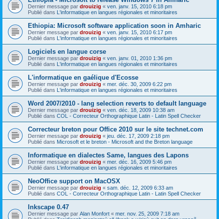
Dernier message par
drouizig
«
ven. janv. 15, 2010 6:18 pm
Publié dans
L'informatique en langues régionales et minoritaires
Ethiopia: Microsoft software application soon in Amharic
Dernier message par
drouizig
«
ven. janv. 15, 2010 6:17 pm
Publié dans
L'informatique en langues régionales et minoritaires
Logiciels en langue corse
Dernier message par
drouizig
«
ven. janv. 01, 2010 1:36 pm
Publié dans
L'informatique en langues régionales et minoritaires
L'informatique en gaélique d'Ecosse
Dernier message par
drouizig
«
mer. déc. 30, 2009 6:22 pm
Publié dans
L'informatique en langues régionales et minoritaires
Word 2007/2010 - lang selection reverts to default language
Dernier message par
drouizig
«
ven. déc. 18, 2009 10:38 am
Publié dans
COL - Correcteur Orthographique Latin - Latin Spell Checker
Correcteur breton pour Office 2010 sur le site technet.com
Dernier message par
drouizig
«
jeu. déc. 17, 2009 2:18 pm
Publié dans
Microsoft et le breton - Microsoft and the Breton language
Informatique en dialectes Same, langues des Lapons
Dernier message par
drouizig
«
mer. déc. 16, 2009 5:46 pm
Publié dans
L'informatique en langues régionales et minoritaires
NeoOffice support on MacOSX
Dernier message par
drouizig
«
sam. déc. 12, 2009 6:33 am
Publié dans
COL - Correcteur Orthographique Latin - Latin Spell Checker
Inkscape 0.47
Dernier message par
Alan Monfort
«
mer. nov. 25, 2009 7:18 am