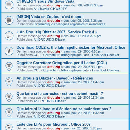
C’HWERTY sous Windows Vista
Dernier message par
drouizig
«
sam. déc. 06, 2008 3:33 pm
Publié dans
Ar c'hlavier C'HWERTY
[MSDN] Vista en Zoulou, c'est dispo !
Dernier message par
drouizig
«
ven. déc. 05, 2008 2:36 pm
Publié dans
L'informatique en langues régionales et minoritaires
« An Drouizig Difazier 2007, Service Pack 4 »
Dernier message par
drouizig
«
dim. nov. 30, 2008 2:55 pm
Publié dans
An DROUIZIG Difazier
Download COL2.x, the latin spellchecker for Microsoft Office
Dernier message par
drouizig
«
sam. nov. 29, 2008 4:16 pm
Publié dans
COL - Correcteur Orthographique Latin - Latin Spell Checker
Oggetto: Correttore Ortografico per il Latino (COL)
Dernier message par
drouizig
«
sam. nov. 29, 2008 4:14 pm
Publié dans
COL - Correcteur Orthographique Latin - Latin Spell Checker
An Drouizig Difazier - Daveoù - Références
Dernier message par
drouizig
«
sam. nov. 29, 2008 11:47 am
Publié dans
An DROUIZIG Difazier
Que faire si le correcteur est ou devient inactif ?
Dernier message par
drouizig
«
sam. nov. 29, 2008 11:34 am
Publié dans
An DROUIZIG Difazier
Que faire si la langue d'édition ne se maintient pas ?
Dernier message par
drouizig
«
sam. nov. 29, 2008 11:32 am
Publié dans
An DROUIZIG Difazier
Liste des LIPs pour Microsoft Office 2007
Dernier message par
drouizig
«
ven. nov. 21, 2008 1:20 pm