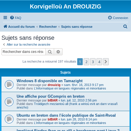
Korvigelloù An DROUIZIG
FAQ
Connexion
R
Accueil du forum
Rechercher
Sujets sans réponse
e
Sujets sans réponse
c
Aller sur la recherche avancée
h
Rechercher
Recherche avancée
e
1
2
3
4
Suivant
La recherche a retourné 197 résultats
r
c
Sujets
h
Windows 8 disponible en Tamazight
e
Dernier message par
drouizig
«
sam. févr. 16, 2013 9:17 pm
Publié dans
L'informatique en langues régionales et minoritaires
r
Une affiche pour GCompris en breton
Dernier message par
bIBAR
«
lun. juil. 12, 2010 2:56 pm
Publié dans
Troidigezh meziantoù all (frank a wirioù evit an darn vrasañ
anezho)
Ubuntu en breton dans l'école publique de Saint-Rvoal
Dernier message par
bIBAR
«
lun. juin 28, 2010 8:14 pm
Publié dans
L'informatique en langues régionales et minoritaires
Implijout Firefox (hag ar re all) e brezhoneg gant Linux ?