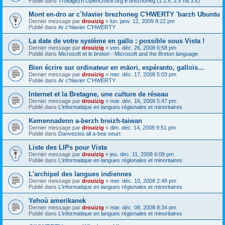
Publié dans
Troidigezh OpenOffice.org e brezhoneg (1.1.x, 2.x ha 3.x)
Mont en-dro ar c´hlavier brezhoneg C'HWERTY 'barzh Ubuntu
Dernier message par
drouizig
«
lun. janv. 12, 2009 8:22 pm
Publié dans
Ar c'hlavier C'HWERTY
La date de votre système en gallo : possible sous Vista !
Dernier message par
drouizig
«
ven. déc. 26, 2008 6:58 pm
Publié dans
Microsoft et le breton - Microsoft and the Breton language
Bien écrire sur ordinateur en māori, espéranto, gallois...
Dernier message par
drouizig
«
mer. déc. 17, 2008 5:03 pm
Publié dans
Ar c'hlavier C'HWERTY
Internet et la Bretagne, une culture de réseau
Dernier message par
drouizig
«
mar. déc. 16, 2008 5:47 pm
Publié dans
L'informatique en langues régionales et minoritaires
Kemennadenn a-berzh breizh-taiwan
Dernier message par
drouizig
«
dim. déc. 14, 2008 9:51 pm
Publié dans
Danvezioù all a-bep seurt
Liste des LIPs pour Vista
Dernier message par
drouizig
«
jeu. déc. 11, 2008 6:09 pm
Publié dans
L'informatique en langues régionales et minoritaires
L'archipel des langues indiennes
Dernier message par
drouizig
«
mer. déc. 10, 2008 2:48 pm
Publié dans
L'informatique en langues régionales et minoritaires
Yehoù amerikanek
Dernier message par
drouizig
«
mar. déc. 09, 2008 8:34 pm
Publié dans
L'informatique en langues régionales et minoritaires