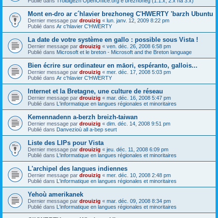
Publié dans
Troidigezh OpenOffice.org e brezhoneg (1.1.x, 2.x ha 3.x)
Mont en-dro ar c´hlavier brezhoneg C'HWERTY 'barzh Ubuntu
Dernier message par
drouizig
«
lun. janv. 12, 2009 8:22 pm
Publié dans
Ar c'hlavier C'HWERTY
La date de votre système en gallo : possible sous Vista !
Dernier message par
drouizig
«
ven. déc. 26, 2008 6:58 pm
Publié dans
Microsoft et le breton - Microsoft and the Breton language
Bien écrire sur ordinateur en māori, espéranto, gallois...
Dernier message par
drouizig
«
mer. déc. 17, 2008 5:03 pm
Publié dans
Ar c'hlavier C'HWERTY
Internet et la Bretagne, une culture de réseau
Dernier message par
drouizig
«
mar. déc. 16, 2008 5:47 pm
Publié dans
L'informatique en langues régionales et minoritaires
Kemennadenn a-berzh breizh-taiwan
Dernier message par
drouizig
«
dim. déc. 14, 2008 9:51 pm
Publié dans
Danvezioù all a-bep seurt
Liste des LIPs pour Vista
Dernier message par
drouizig
«
jeu. déc. 11, 2008 6:09 pm
Publié dans
L'informatique en langues régionales et minoritaires
L'archipel des langues indiennes
Dernier message par
drouizig
«
mer. déc. 10, 2008 2:48 pm
Publié dans
L'informatique en langues régionales et minoritaires
Yehoù amerikanek
Dernier message par
drouizig
«
mar. déc. 09, 2008 8:34 pm
Publié dans
L'informatique en langues régionales et minoritaires