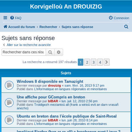
Korvigelloù An DROUIZIG
FAQ
Connexion
R
Accueil du forum
Rechercher
Sujets sans réponse
e
Sujets sans réponse
c
Aller sur la recherche avancée
h
Rechercher
Recherche avancée
e
1
2
3
4
Suivant
La recherche a retourné 197 résultats
r
c
Sujets
h
Windows 8 disponible en Tamazight
e
Dernier message par
drouizig
«
sam. févr. 16, 2013 9:17 pm
Publié dans
L'informatique en langues régionales et minoritaires
r
Une affiche pour GCompris en breton
Dernier message par
bIBAR
«
lun. juil. 12, 2010 2:56 pm
Publié dans
Troidigezh meziantoù all (frank a wirioù evit an darn vrasañ
anezho)
Ubuntu en breton dans l'école publique de Saint-Rvoal
Dernier message par
bIBAR
«
lun. juin 28, 2010 8:14 pm
Publié dans
L'informatique en langues régionales et minoritaires
Implijout Firefox (hag ar re all) e brezhoneg gant Linux ?