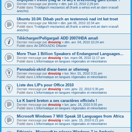
Dernier message par
jeremy
«
dim. juin 13, 2010 2:29 pm
Publié dans
Troidigezh meziantoù all (frank a wirioù evit an darn vrasañ
anezho)
Ubuntu 10.04: Dibab yezh an testennoù nad int ket troet
Dernier message par
Michel
«
dim. juin 06, 2010 10:34 am
Publié dans
Troidigezh meziantoù all (frank a wirioù evit an darn vrasañ
anezho)
Télécharger/Pellgargañ ADD 2007/HDA amañ
Dernier message par
drouizig
«
dim. avr. 04, 2010 10:24 am
Publié dans
An DROUIZIG Difazier
More Than 1 Billion Speakers of Endangered Languages...
Dernier message par
drouizig
«
lun. mars 08, 2010 11:17 am
Publié dans
L'informatique en langues régionales et minoritaires
Pennadoù-skrid diwar-benn ar stlenneg
Dernier message par
drouizig
«
lun. févr. 01, 2010 3:31 pm
Publié dans
L'informatique en langues régionales et minoritaires
Liste des LIPs pour Office 2010
Dernier message par
drouizig
«
ven. janv. 22, 2010 5:35 pm
Publié dans
L'informatique en langues régionales et minoritaires
Le K barré breton a ses caractères officiels !
Dernier message par
drouizig
«
lun. janv. 18, 2010 5:55 pm
Publié dans
L'informatique en langues régionales et minoritaires
Microsoft Windows 7 Will Speak 10 Languages from Africa
Dernier message par
drouizig
«
ven. janv. 15, 2010 6:21 pm
Publié dans
L'informatique en langues régionales et minoritaires
Ethiopia - Microsoft to release Windows 7 in Amharic