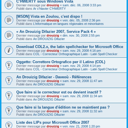
C’HWERTY sous Windows Vista
Dernier message par
drouizig
«
sam. déc. 06, 2008 3:33 pm
Publié dans
Ar c'hlavier C'HWERTY
[MSDN] Vista en Zoulou, c'est dispo !
Dernier message par
drouizig
«
ven. déc. 05, 2008 2:36 pm
Publié dans
L'informatique en langues régionales et minoritaires
« An Drouizig Difazier 2007, Service Pack 4 »
Dernier message par
drouizig
«
dim. nov. 30, 2008 2:55 pm
Publié dans
An DROUIZIG Difazier
Download COL2.x, the latin spellchecker for Microsoft Office
Dernier message par
drouizig
«
sam. nov. 29, 2008 4:16 pm
Publié dans
COL - Correcteur Orthographique Latin - Latin Spell Checker
Oggetto: Correttore Ortografico per il Latino (COL)
Dernier message par
drouizig
«
sam. nov. 29, 2008 4:14 pm
Publié dans
COL - Correcteur Orthographique Latin - Latin Spell Checker
An Drouizig Difazier - Daveoù - Références
Dernier message par
drouizig
«
sam. nov. 29, 2008 11:47 am
Publié dans
An DROUIZIG Difazier
Que faire si le correcteur est ou devient inactif ?
Dernier message par
drouizig
«
sam. nov. 29, 2008 11:34 am
Publié dans
An DROUIZIG Difazier
Que faire si la langue d'édition ne se maintient pas ?
Dernier message par
drouizig
«
sam. nov. 29, 2008 11:32 am
Publié dans
An DROUIZIG Difazier
Liste des LIPs pour Microsoft Office 2007
Dernier message par
drouizig
«
ven. nov. 21, 2008 1:20 pm