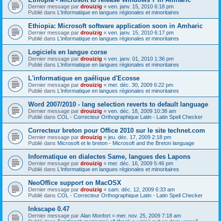
Dernier message par
drouizig
«
ven. janv. 15, 2010 6:18 pm
Publié dans
L'informatique en langues régionales et minoritaires
Ethiopia: Microsoft software application soon in Amharic
Dernier message par
drouizig
«
ven. janv. 15, 2010 6:17 pm
Publié dans
L'informatique en langues régionales et minoritaires
Logiciels en langue corse
Dernier message par
drouizig
«
ven. janv. 01, 2010 1:36 pm
Publié dans
L'informatique en langues régionales et minoritaires
L'informatique en gaélique d'Ecosse
Dernier message par
drouizig
«
mer. déc. 30, 2009 6:22 pm
Publié dans
L'informatique en langues régionales et minoritaires
Word 2007/2010 - lang selection reverts to default language
Dernier message par
drouizig
«
ven. déc. 18, 2009 10:38 am
Publié dans
COL - Correcteur Orthographique Latin - Latin Spell Checker
Correcteur breton pour Office 2010 sur le site technet.com
Dernier message par
drouizig
«
jeu. déc. 17, 2009 2:18 pm
Publié dans
Microsoft et le breton - Microsoft and the Breton language
Informatique en dialectes Same, langues des Lapons
Dernier message par
drouizig
«
mer. déc. 16, 2009 5:46 pm
Publié dans
L'informatique en langues régionales et minoritaires
NeoOffice support on MacOSX
Dernier message par
drouizig
«
sam. déc. 12, 2009 6:33 am
Publié dans
COL - Correcteur Orthographique Latin - Latin Spell Checker
Inkscape 0.47
Dernier message par
Alan Monfort
«
mer. nov. 25, 2009 7:18 am