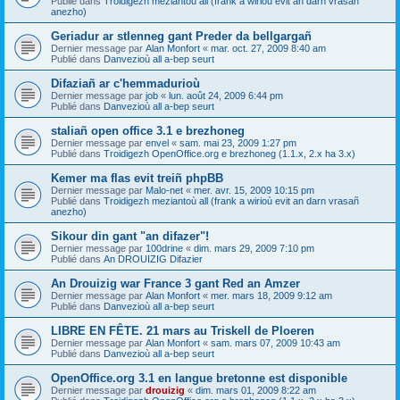
Publié dans
Troidigezh meziantoù all (frank a wirioù evit an darn vrasañ
anezho)
Geriadur ar stlenneg gant Preder da bellgargañ
Dernier message par
Alan Monfort
«
mar. oct. 27, 2009 8:40 am
Publié dans
Danvezioù all a-bep seurt
Difaziañ ar c'hemmadurioù
Dernier message par
job
«
lun. août 24, 2009 6:44 pm
Publié dans
Danvezioù all a-bep seurt
staliañ open office 3.1 e brezhoneg
Dernier message par
envel
«
sam. mai 23, 2009 1:27 pm
Publié dans
Troidigezh OpenOffice.org e brezhoneg (1.1.x, 2.x ha 3.x)
Kemer ma flas evit treiñ phpBB
Dernier message par
Malo-net
«
mer. avr. 15, 2009 10:15 pm
Publié dans
Troidigezh meziantoù all (frank a wirioù evit an darn vrasañ
anezho)
Sikour din gant "an difazer"!
Dernier message par
100drine
«
dim. mars 29, 2009 7:10 pm
Publié dans
An DROUIZIG Difazier
An Drouizig war France 3 gant Red an Amzer
Dernier message par
Alan Monfort
«
mer. mars 18, 2009 9:12 am
Publié dans
Danvezioù all a-bep seurt
LIBRE EN FÊTE. 21 mars au Triskell de Ploeren
Dernier message par
Alan Monfort
«
sam. mars 07, 2009 10:43 am
Publié dans
Danvezioù all a-bep seurt
OpenOffice.org 3.1 en langue bretonne est disponible
Dernier message par
drouizig
«
dim. mars 01, 2009 8:22 am