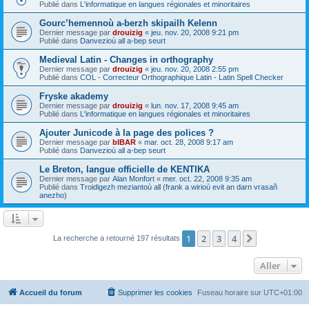
Publié dans
L'informatique en langues régionales et minoritaires
Gourc’hemennoù a-berzh skipailh Kelenn
Dernier message par
drouizig
«
jeu. nov. 20, 2008 9:21 pm
Publié dans
Danvezioù all a-bep seurt
Medieval Latin - Changes in orthography
Dernier message par
drouizig
«
jeu. nov. 20, 2008 2:55 pm
Publié dans
COL - Correcteur Orthographique Latin - Latin Spell Checker
Fryske akademy
Dernier message par
drouizig
«
lun. nov. 17, 2008 9:45 am
Publié dans
L'informatique en langues régionales et minoritaires
Ajouter Junicode à la page des polices ?
Dernier message par
bIBAR
«
mar. oct. 28, 2008 9:17 am
Publié dans
Danvezioù all a-bep seurt
Le Breton, langue officielle de KENTIKA
Dernier message par
Alan Monfort
«
mer. oct. 22, 2008 9:35 am
Publié dans
Troidigezh meziantoù all (frank a wirioù evit an darn vrasañ
anezho)
1
2
3
4
Suivant
La recherche a retourné 197 résultats
Aller
Accueil du forum
Supprimer les cookies
Fuseau horaire sur
UTC+01:00