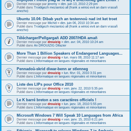
Dernier message par
jeremy
«
dim. juin 13, 2010 2:29 pm
Publié dans
Troidigezh meziantoù all (frank a wirioù evit an darn vrasañ
anezho)
Ubuntu 10.04: Dibab yezh an testennoù nad int ket troet
Dernier message par
Michel
«
dim. juin 06, 2010 10:34 am
Publié dans
Troidigezh meziantoù all (frank a wirioù evit an darn vrasañ
anezho)
Télécharger/Pellgargañ ADD 2007/HDA amañ
Dernier message par
drouizig
«
dim. avr. 04, 2010 10:24 am
Publié dans
An DROUIZIG Difazier
More Than 1 Billion Speakers of Endangered Languages...
Dernier message par
drouizig
«
lun. mars 08, 2010 11:17 am
Publié dans
L'informatique en langues régionales et minoritaires
Pennadoù-skrid diwar-benn ar stlenneg
Dernier message par
drouizig
«
lun. févr. 01, 2010 3:31 pm
Publié dans
L'informatique en langues régionales et minoritaires
Liste des LIPs pour Office 2010
Dernier message par
drouizig
«
ven. janv. 22, 2010 5:35 pm
Publié dans
L'informatique en langues régionales et minoritaires
Le K barré breton a ses caractères officiels !
Dernier message par
drouizig
«
lun. janv. 18, 2010 5:55 pm
Publié dans
L'informatique en langues régionales et minoritaires
Microsoft Windows 7 Will Speak 10 Languages from Africa
Dernier message par
drouizig
«
ven. janv. 15, 2010 6:21 pm
Publié dans
L'informatique en langues régionales et minoritaires
Ethiopia - Microsoft to release Windows 7 in Amharic