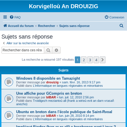
Korvigelloù An DROUIZIG
FAQ
Connexion
R
Accueil du forum
Rechercher
Sujets sans réponse
e
Sujets sans réponse
c
Aller sur la recherche avancée
h
Rechercher
Recherche avancée
e
1
2
3
4
Suivant
La recherche a retourné 197 résultats
r
c
Sujets
h
Windows 8 disponible en Tamazight
e
Dernier message par
drouizig
«
sam. févr. 16, 2013 9:17 pm
Publié dans
L'informatique en langues régionales et minoritaires
r
Une affiche pour GCompris en breton
Dernier message par
bIBAR
«
lun. juil. 12, 2010 2:56 pm
Publié dans
Troidigezh meziantoù all (frank a wirioù evit an darn vrasañ
anezho)
Ubuntu en breton dans l'école publique de Saint-Rvoal
Dernier message par
bIBAR
«
lun. juin 28, 2010 8:14 pm
Publié dans
L'informatique en langues régionales et minoritaires
Implijout Firefox (hag ar re all) e brezhoneg gant Linux ?