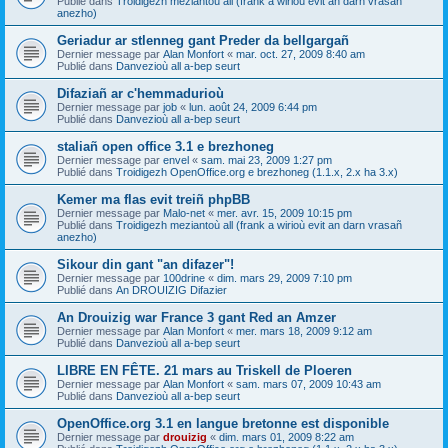
Publié dans
Troidigezh meziantoù all (frank a wirioù evit an darn vrasañ
anezho)
Geriadur ar stlenneg gant Preder da bellgargañ
Dernier message par
Alan Monfort
«
mar. oct. 27, 2009 8:40 am
Publié dans
Danvezioù all a-bep seurt
Difaziañ ar c'hemmadurioù
Dernier message par
job
«
lun. août 24, 2009 6:44 pm
Publié dans
Danvezioù all a-bep seurt
staliañ open office 3.1 e brezhoneg
Dernier message par
envel
«
sam. mai 23, 2009 1:27 pm
Publié dans
Troidigezh OpenOffice.org e brezhoneg (1.1.x, 2.x ha 3.x)
Kemer ma flas evit treiñ phpBB
Dernier message par
Malo-net
«
mer. avr. 15, 2009 10:15 pm
Publié dans
Troidigezh meziantoù all (frank a wirioù evit an darn vrasañ
anezho)
Sikour din gant "an difazer"!
Dernier message par
100drine
«
dim. mars 29, 2009 7:10 pm
Publié dans
An DROUIZIG Difazier
An Drouizig war France 3 gant Red an Amzer
Dernier message par
Alan Monfort
«
mer. mars 18, 2009 9:12 am
Publié dans
Danvezioù all a-bep seurt
LIBRE EN FÊTE. 21 mars au Triskell de Ploeren
Dernier message par
Alan Monfort
«
sam. mars 07, 2009 10:43 am
Publié dans
Danvezioù all a-bep seurt
OpenOffice.org 3.1 en langue bretonne est disponible
Dernier message par
drouizig
«
dim. mars 01, 2009 8:22 am