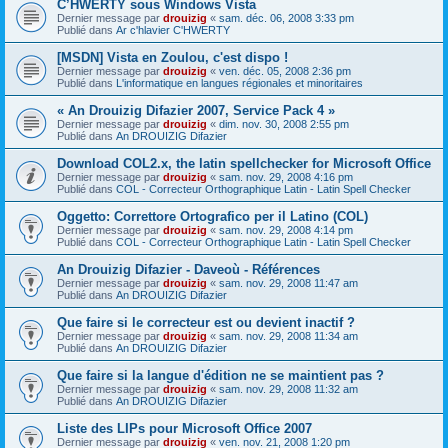
C’HWERTY sous Windows Vista
Dernier message par
drouizig
«
sam. déc. 06, 2008 3:33 pm
Publié dans
Ar c'hlavier C'HWERTY
[MSDN] Vista en Zoulou, c'est dispo !
Dernier message par
drouizig
«
ven. déc. 05, 2008 2:36 pm
Publié dans
L'informatique en langues régionales et minoritaires
« An Drouizig Difazier 2007, Service Pack 4 »
Dernier message par
drouizig
«
dim. nov. 30, 2008 2:55 pm
Publié dans
An DROUIZIG Difazier
Download COL2.x, the latin spellchecker for Microsoft Office
Dernier message par
drouizig
«
sam. nov. 29, 2008 4:16 pm
Publié dans
COL - Correcteur Orthographique Latin - Latin Spell Checker
Oggetto: Correttore Ortografico per il Latino (COL)
Dernier message par
drouizig
«
sam. nov. 29, 2008 4:14 pm
Publié dans
COL - Correcteur Orthographique Latin - Latin Spell Checker
An Drouizig Difazier - Daveoù - Références
Dernier message par
drouizig
«
sam. nov. 29, 2008 11:47 am
Publié dans
An DROUIZIG Difazier
Que faire si le correcteur est ou devient inactif ?
Dernier message par
drouizig
«
sam. nov. 29, 2008 11:34 am
Publié dans
An DROUIZIG Difazier
Que faire si la langue d'édition ne se maintient pas ?
Dernier message par
drouizig
«
sam. nov. 29, 2008 11:32 am
Publié dans
An DROUIZIG Difazier
Liste des LIPs pour Microsoft Office 2007
Dernier message par
drouizig
«
ven. nov. 21, 2008 1:20 pm