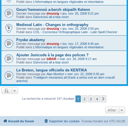
Publié dans
L'informatique en langues régionales et minoritaires
Gourc’hemennoù a-berzh skipailh Kelenn
Dernier message par
drouizig
«
jeu. nov. 20, 2008 9:21 pm
Publié dans
Danvezioù all a-bep seurt
Medieval Latin - Changes in orthography
Dernier message par
drouizig
«
jeu. nov. 20, 2008 2:55 pm
Publié dans
COL - Correcteur Orthographique Latin - Latin Spell Checker
Fryske akademy
Dernier message par
drouizig
«
lun. nov. 17, 2008 9:45 am
Publié dans
L'informatique en langues régionales et minoritaires
Ajouter Junicode à la page des polices ?
Dernier message par
bIBAR
«
mar. oct. 28, 2008 9:17 am
Publié dans
Danvezioù all a-bep seurt
Le Breton, langue officielle de KENTIKA
Dernier message par
Alan Monfort
«
mer. oct. 22, 2008 9:35 am
Publié dans
Troidigezh meziantoù all (frank a wirioù evit an darn vrasañ
anezho)
1
2
3
4
Suivant
La recherche a retourné 197 résultats
Aller
Accueil du forum
Supprimer les cookies
Fuseau horaire sur
UTC+01:00