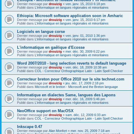
Dernier message par
drouizig
«
ven. janv. 15, 2010 6:18 pm
Publié dans
L'informatique en langues régionales et minoritaires
Ethiopia: Microsoft software application soon in Amharic
Dernier message par
drouizig
«
ven. janv. 15, 2010 6:17 pm
Publié dans
L'informatique en langues régionales et minoritaires
Logiciels en langue corse
Dernier message par
drouizig
«
ven. janv. 01, 2010 1:36 pm
Publié dans
L'informatique en langues régionales et minoritaires
L'informatique en gaélique d'Ecosse
Dernier message par
drouizig
«
mer. déc. 30, 2009 6:22 pm
Publié dans
L'informatique en langues régionales et minoritaires
Word 2007/2010 - lang selection reverts to default language
Dernier message par
drouizig
«
ven. déc. 18, 2009 10:38 am
Publié dans
COL - Correcteur Orthographique Latin - Latin Spell Checker
Correcteur breton pour Office 2010 sur le site technet.com
Dernier message par
drouizig
«
jeu. déc. 17, 2009 2:18 pm
Publié dans
Microsoft et le breton - Microsoft and the Breton language
Informatique en dialectes Same, langues des Lapons
Dernier message par
drouizig
«
mer. déc. 16, 2009 5:46 pm
Publié dans
L'informatique en langues régionales et minoritaires
NeoOffice support on MacOSX
Dernier message par
drouizig
«
sam. déc. 12, 2009 6:33 am
Publié dans
COL - Correcteur Orthographique Latin - Latin Spell Checker
Inkscape 0.47
Dernier message par
Alan Monfort
«
mer. nov. 25, 2009 7:18 am