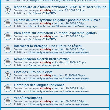
Publié dans
Troidigezh OpenOffice.org e brezhoneg (1.1.x, 2.x ha 3.x)
Mont en-dro ar c´hlavier brezhoneg C'HWERTY 'barzh Ubuntu
Dernier message par
drouizig
«
lun. janv. 12, 2009 8:22 pm
Publié dans
Ar c'hlavier C'HWERTY
La date de votre système en gallo : possible sous Vista !
Dernier message par
drouizig
«
ven. déc. 26, 2008 6:58 pm
Publié dans
Microsoft et le breton - Microsoft and the Breton language
Bien écrire sur ordinateur en māori, espéranto, gallois...
Dernier message par
drouizig
«
mer. déc. 17, 2008 5:03 pm
Publié dans
Ar c'hlavier C'HWERTY
Internet et la Bretagne, une culture de réseau
Dernier message par
drouizig
«
mar. déc. 16, 2008 5:47 pm
Publié dans
L'informatique en langues régionales et minoritaires
Kemennadenn a-berzh breizh-taiwan
Dernier message par
drouizig
«
dim. déc. 14, 2008 9:51 pm
Publié dans
Danvezioù all a-bep seurt
Liste des LIPs pour Vista
Dernier message par
drouizig
«
jeu. déc. 11, 2008 6:09 pm
Publié dans
L'informatique en langues régionales et minoritaires
L'archipel des langues indiennes
Dernier message par
drouizig
«
mer. déc. 10, 2008 2:48 pm
Publié dans
L'informatique en langues régionales et minoritaires
Yehoù amerikanek
Dernier message par
drouizig
«
mar. déc. 09, 2008 8:34 pm
Publié dans
L'informatique en langues régionales et minoritaires