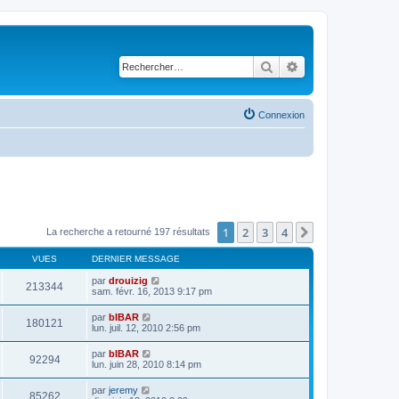
Rechercher
Recherche avancé
Connexion
1
2
3
4
Suivant
La recherche a retourné 197 résultats
VUES
DERNIER MESSAGE
par
drouizig
213344
sam. févr. 16, 2013 9:17 pm
par
bIBAR
180121
lun. juil. 12, 2010 2:56 pm
par
bIBAR
92294
lun. juin 28, 2010 8:14 pm
par
jeremy
85262