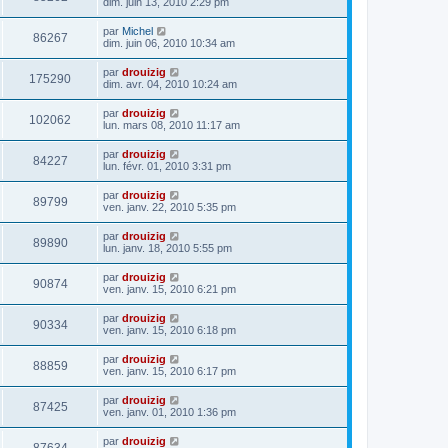
dim. juin 13, 2010 2:29 pm
par
Michel
86267
dim. juin 06, 2010 10:34 am
par
drouizig
175290
dim. avr. 04, 2010 10:24 am
par
drouizig
102062
lun. mars 08, 2010 11:17 am
par
drouizig
84227
lun. févr. 01, 2010 3:31 pm
par
drouizig
89799
ven. janv. 22, 2010 5:35 pm
par
drouizig
89890
lun. janv. 18, 2010 5:55 pm
par
drouizig
90874
ven. janv. 15, 2010 6:21 pm
par
drouizig
90334
ven. janv. 15, 2010 6:18 pm
par
drouizig
88859
ven. janv. 15, 2010 6:17 pm
par
drouizig
87425
ven. janv. 01, 2010 1:36 pm
par
drouizig