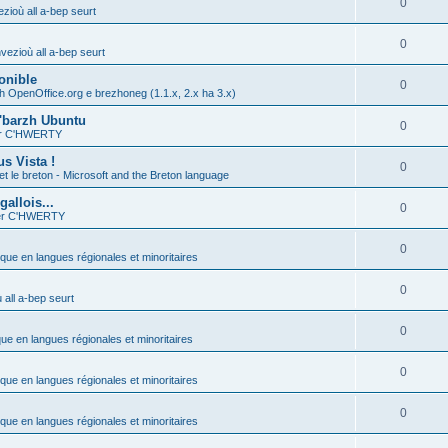
0
zioù all a-bep seurt
0
vezioù all a-bep seurt
onible
0
h OpenOffice.org e brezhoneg (1.1.x, 2.x ha 3.x)
'barzh Ubuntu
0
ier C'HWERTY
s Vista !
0
et le breton - Microsoft and the Breton language
allois...
0
ier C'HWERTY
0
ique en langues régionales et minoritaires
0
all a-bep seurt
0
que en langues régionales et minoritaires
0
ique en langues régionales et minoritaires
0
ique en langues régionales et minoritaires