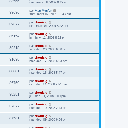
83655
mer. mars 18, 2009 9:12 am
par
Alan Monfort
88686
sam. mars 07, 2009 10:43 am
par
drouizig
89677
dim. mars 01, 2009 8:22 am
par
drouizig
86154
lun. janv. 12, 2009 8:22 pm
par
drouizig
89215
ven. déc. 26, 2008 6:58 pm
par
drouizig
91098
mer. déc. 17, 2008 5:03 pm
par
drouizig
88881
mar. déc. 16, 2008 5:47 pm
par
drouizig
86750
dim. déc. 14, 2008 9:51 pm
par
drouizig
89251
jeu. déc. 11, 2008 6:09 pm
par
drouizig
87677
mer. déc. 10, 2008 2:48 pm
par
drouizig
87581
mar. déc. 09, 2008 8:34 pm
par
drouizig