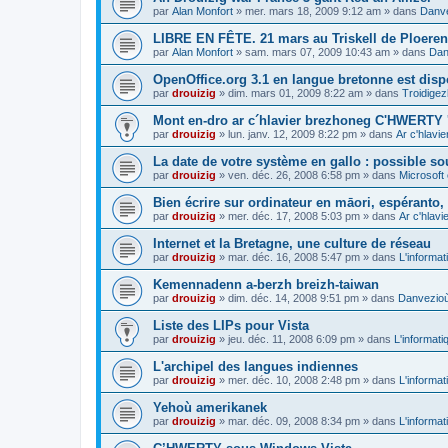
par
Alan Monfort
»
mer. mars 18, 2009 9:12 am
» dans
Danve
LIBRE EN FÊTE. 21 mars au Triskell de Ploeren
par
Alan Monfort
»
sam. mars 07, 2009 10:43 am
» dans
Dan
OpenOffice.org 3.1 en langue bretonne est disp
par
drouizig
»
dim. mars 01, 2009 8:22 am
» dans
Troidigez
Mont en-dro ar c´hlavier brezhoneg C'HWERTY 
par
drouizig
»
lun. janv. 12, 2009 8:22 pm
» dans
Ar c'hlav
La date de votre système en gallo : possible sou
par
drouizig
»
ven. déc. 26, 2008 6:58 pm
» dans
Microsoft 
Bien écrire sur ordinateur en māori, espéranto, g
par
drouizig
»
mer. déc. 17, 2008 5:03 pm
» dans
Ar c'hlav
Internet et la Bretagne, une culture de réseau
par
drouizig
»
mar. déc. 16, 2008 5:47 pm
» dans
L'informat
Kemennadenn a-berzh breizh-taiwan
par
drouizig
»
dim. déc. 14, 2008 9:51 pm
» dans
Danvezioù 
Liste des LIPs pour Vista
par
drouizig
»
jeu. déc. 11, 2008 6:09 pm
» dans
L'informati
L'archipel des langues indiennes
par
drouizig
»
mer. déc. 10, 2008 2:48 pm
» dans
L'informat
Yehoù amerikanek
par
drouizig
»
mar. déc. 09, 2008 8:34 pm
» dans
L'informat