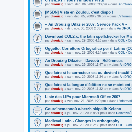
C’HWERTY sous Windows Vista
par
drouizig
»
sam. déc. 06, 2008 3:33 pm
» dans
Ar c'hla
[MSDN] Vista en Zoulou, c'est dispo !
par
drouizig
»
ven. déc. 05, 2008 2:36 pm
» dans
L'informat
« An Drouizig Difazier 2007, Service Pack 4 »
par
drouizig
»
dim. nov. 30, 2008 2:55 pm
» dans
An DROUIZ
Download COL2.x, the latin spellchecker for Mic
par
drouizig
»
sam. nov. 29, 2008 4:16 pm
» dans
COL - Cor
Oggetto: Correttore Ortografico per il Latino (C
par
drouizig
»
sam. nov. 29, 2008 4:14 pm
» dans
COL - Cor
An Drouizig Difazier - Daveoù - Références
par
drouizig
»
sam. nov. 29, 2008 11:47 am
» dans
An DROU
Que faire si le correcteur est ou devient inactif 
par
drouizig
»
sam. nov. 29, 2008 11:34 am
» dans
An DROU
Que faire si la langue d'édition ne se maintient
par
drouizig
»
sam. nov. 29, 2008 11:32 am
» dans
An DROU
Liste des LIPs pour Microsoft Office 2007
par
drouizig
»
ven. nov. 21, 2008 1:20 pm
» dans
L'informat
Gourc’hemennoù a-berzh skipailh Kelenn
par
drouizig
»
jeu. nov. 20, 2008 9:21 pm
» dans
Danvezioù 
Medieval Latin - Changes in orthography
par
drouizig
»
jeu. nov. 20, 2008 2:55 pm
» dans
COL - Corr