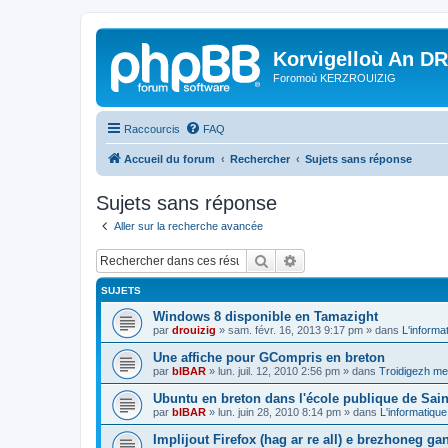
Korvigelloù An D
Foromoù KERZROUIZIG
Raccourcis
FAQ
Accueil du forum
Rechercher
Sujets sans réponse
Sujets sans réponse
Aller sur la recherche avancée
Rechercher
Recherche avancée
SUJETS
Windows 8 disponible en Tamazight
par
drouizig
»
sam. févr. 16, 2013 9:17 pm
» dans
L'informa
Une affiche pour GCompris en breton
par
bIBAR
»
lun. juil. 12, 2010 2:56 pm
» dans
Troidigezh mez
Ubuntu en breton dans l'école publique de Sain
par
bIBAR
»
lun. juin 28, 2010 8:14 pm
» dans
L'informatique
Implijout Firefox (hag ar re all) e brezhoneg ga