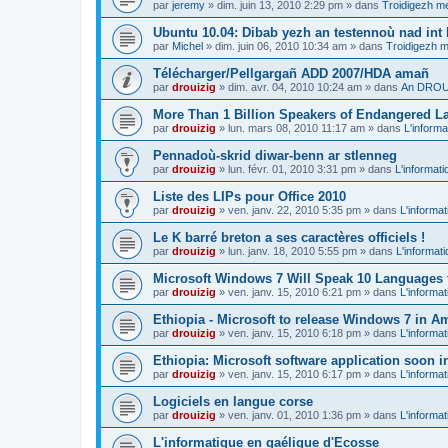
par
jeremy
»
dim. juin 13, 2010 2:29 pm
» dans
Troidigezh me
Ubuntu 10.04: Dibab yezh an testennoù nad int k
par
Michel
»
dim. juin 06, 2010 10:34 am
» dans
Troidigezh m
Télécharger/Pellgargañ ADD 2007/HDA amañ
par
drouizig
»
dim. avr. 04, 2010 10:24 am
» dans
An DROUI
More Than 1 Billion Speakers of Endangered L
par
drouizig
»
lun. mars 08, 2010 11:17 am
» dans
L'informa
Pennadoù-skrid diwar-benn ar stlenneg
par
drouizig
»
lun. févr. 01, 2010 3:31 pm
» dans
L'informati
Liste des LIPs pour Office 2010
par
drouizig
»
ven. janv. 22, 2010 5:35 pm
» dans
L'informat
Le K barré breton a ses caractères officiels !
par
drouizig
»
lun. janv. 18, 2010 5:55 pm
» dans
L'informat
Microsoft Windows 7 Will Speak 10 Languages 
par
drouizig
»
ven. janv. 15, 2010 6:21 pm
» dans
L'informat
Ethiopia - Microsoft to release Windows 7 in A
par
drouizig
»
ven. janv. 15, 2010 6:18 pm
» dans
L'informat
Ethiopia: Microsoft software application soon 
par
drouizig
»
ven. janv. 15, 2010 6:17 pm
» dans
L'informat
Logiciels en langue corse
par
drouizig
»
ven. janv. 01, 2010 1:36 pm
» dans
L'informat
L'informatique en gaélique d'Ecosse