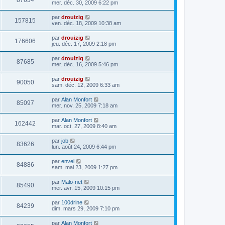
87634
mer. déc. 30, 2009 6:22 pm
par
drouizig
157815
ven. déc. 18, 2009 10:38 am
par
drouizig
176606
jeu. déc. 17, 2009 2:18 pm
par
drouizig
87685
mer. déc. 16, 2009 5:46 pm
par
drouizig
90050
sam. déc. 12, 2009 6:33 am
par
Alan Monfort
85097
mer. nov. 25, 2009 7:18 am
par
Alan Monfort
162442
mar. oct. 27, 2009 8:40 am
par
job
83626
lun. août 24, 2009 6:44 pm
par
envel
84886
sam. mai 23, 2009 1:27 pm
par
Malo-net
85490
mer. avr. 15, 2009 10:15 pm
par
100drine
84239
dim. mars 29, 2009 7:10 pm
par
Alan Monfort