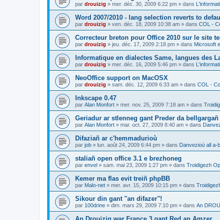
par
drouizig
»
mer. déc. 30, 2009 6:22 pm
» dans
L'informat
Word 2007/2010 - lang selection reverts to defa
par
drouizig
»
ven. déc. 18, 2009 10:38 am
» dans
COL - Co
Correcteur breton pour Office 2010 sur le site 
par
drouizig
»
jeu. déc. 17, 2009 2:18 pm
» dans
Microsoft e
Informatique en dialectes Same, langues des 
par
drouizig
»
mer. déc. 16, 2009 5:46 pm
» dans
L'informat
NeoOffice support on MacOSX
par
drouizig
»
sam. déc. 12, 2009 6:33 am
» dans
COL - Cor
Inkscape 0.47
par
Alan Monfort
»
mer. nov. 25, 2009 7:18 am
» dans
Troidi
Geriadur ar stlenneg gant Preder da bellgargañ
par
Alan Monfort
»
mar. oct. 27, 2009 8:40 am
» dans
Danvezi
Difaziañ ar c'hemmadurioù
par
job
»
lun. août 24, 2009 6:44 pm
» dans
Danvezioù all a-
staliañ open office 3.1 e brezhoneg
par
envel
»
sam. mai 23, 2009 1:27 pm
» dans
Troidigezh Op
Kemer ma flas evit treiñ phpBB
par
Malo-net
»
mer. avr. 15, 2009 10:15 pm
» dans
Troidigez
Sikour din gant "an difazer"!
par
100drine
»
dim. mars 29, 2009 7:10 pm
» dans
An DROUI
An Drouizig war France 3 gant Red an Amzer