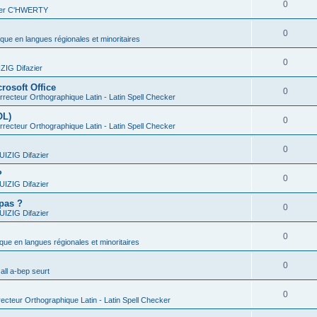
0
vier C'HWERTY
0
ique en langues régionales et minoritaires
0
IG Difazier
rosoft Office
0
recteur Orthographique Latin - Latin Spell Checker
OL)
0
recteur Orthographique Latin - Latin Spell Checker
0
IZIG Difazier
?
0
IZIG Difazier
 pas ?
0
IZIG Difazier
0
ique en langues régionales et minoritaires
0
all a-bep seurt
0
ecteur Orthographique Latin - Latin Spell Checker