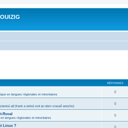
ROUIZIG
RÉPONSES
0
tique en langues régionales et minoritaires
0
iantoù all (frank a wirioù evit an darn vrasañ anezho)
t-Rvoal
0
 en langues régionales et minoritaires
nt Linux ?
0