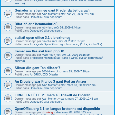
Publié dans
Troidigezh meziantoù all (frank a wirioù evit an darn vrasañ
anezho)
Geriadur ar stlenneg gant Preder da bellgargañ
Dernier message par
Alan Monfort
«
mar. oct. 27, 2009 8:40 am
Publié dans
Danvezioù all a-bep seurt
Difaziañ ar c'hemmadurioù
Dernier message par
job
«
lun. août 24, 2009 6:44 pm
Publié dans
Danvezioù all a-bep seurt
staliañ open office 3.1 e brezhoneg
Dernier message par
envel
«
sam. mai 23, 2009 1:27 pm
Publié dans
Troidigezh OpenOffice.org e brezhoneg (1.1.x, 2.x ha 3.x)
Kemer ma flas evit treiñ phpBB
Dernier message par
Malo-net
«
mer. avr. 15, 2009 10:15 pm
Publié dans
Troidigezh meziantoù all (frank a wirioù evit an darn vrasañ
anezho)
Sikour din gant "an difazer"!
Dernier message par
100drine
«
dim. mars 29, 2009 7:10 pm
Publié dans
An DROUIZIG Difazier
An Drouizig war France 3 gant Red an Amzer
Dernier message par
Alan Monfort
«
mer. mars 18, 2009 9:12 am
Publié dans
Danvezioù all a-bep seurt
LIBRE EN FÊTE. 21 mars au Triskell de Ploeren
Dernier message par
Alan Monfort
«
sam. mars 07, 2009 10:43 am
Publié dans
Danvezioù all a-bep seurt
OpenOffice.org 3.1 en langue bretonne est disponible
Dernier message par
drouizig
«
dim. mars 01, 2009 8:22 am