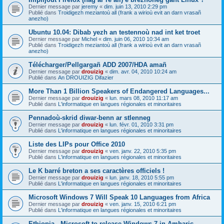
Dernier message par
jeremy
«
dim. juin 13, 2010 2:29 pm
Publié dans
Troidigezh meziantoù all (frank a wirioù evit an darn vrasañ
anezho)
Ubuntu 10.04: Dibab yezh an testennoù nad int ket troet
Dernier message par
Michel
«
dim. juin 06, 2010 10:34 am
Publié dans
Troidigezh meziantoù all (frank a wirioù evit an darn vrasañ
anezho)
Télécharger/Pellgargañ ADD 2007/HDA amañ
Dernier message par
drouizig
«
dim. avr. 04, 2010 10:24 am
Publié dans
An DROUIZIG Difazier
More Than 1 Billion Speakers of Endangered Languages...
Dernier message par
drouizig
«
lun. mars 08, 2010 11:17 am
Publié dans
L'informatique en langues régionales et minoritaires
Pennadoù-skrid diwar-benn ar stlenneg
Dernier message par
drouizig
«
lun. févr. 01, 2010 3:31 pm
Publié dans
L'informatique en langues régionales et minoritaires
Liste des LIPs pour Office 2010
Dernier message par
drouizig
«
ven. janv. 22, 2010 5:35 pm
Publié dans
L'informatique en langues régionales et minoritaires
Le K barré breton a ses caractères officiels !
Dernier message par
drouizig
«
lun. janv. 18, 2010 5:55 pm
Publié dans
L'informatique en langues régionales et minoritaires
Microsoft Windows 7 Will Speak 10 Languages from Africa
Dernier message par
drouizig
«
ven. janv. 15, 2010 6:21 pm
Publié dans
L'informatique en langues régionales et minoritaires
Ethiopia - Microsoft to release Windows 7 in Amharic