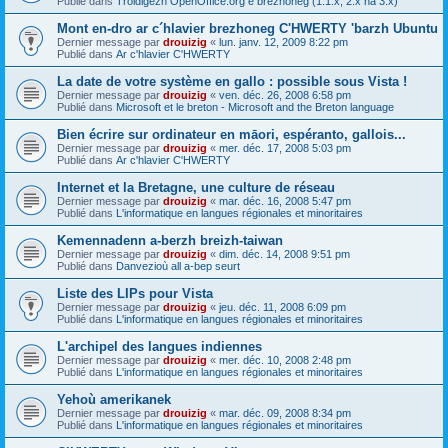
Publié dans
Troidigezh OpenOffice.org e brezhoneg (1.1.x, 2.x ha 3.x)
Mont en-dro ar c´hlavier brezhoneg C'HWERTY 'barzh Ubuntu
Dernier message par
drouizig
«
lun. janv. 12, 2009 8:22 pm
Publié dans
Ar c'hlavier C'HWERTY
La date de votre système en gallo : possible sous Vista !
Dernier message par
drouizig
«
ven. déc. 26, 2008 6:58 pm
Publié dans
Microsoft et le breton - Microsoft and the Breton language
Bien écrire sur ordinateur en māori, espéranto, gallois...
Dernier message par
drouizig
«
mer. déc. 17, 2008 5:03 pm
Publié dans
Ar c'hlavier C'HWERTY
Internet et la Bretagne, une culture de réseau
Dernier message par
drouizig
«
mar. déc. 16, 2008 5:47 pm
Publié dans
L'informatique en langues régionales et minoritaires
Kemennadenn a-berzh breizh-taiwan
Dernier message par
drouizig
«
dim. déc. 14, 2008 9:51 pm
Publié dans
Danvezioù all a-bep seurt
Liste des LIPs pour Vista
Dernier message par
drouizig
«
jeu. déc. 11, 2008 6:09 pm
Publié dans
L'informatique en langues régionales et minoritaires
L'archipel des langues indiennes
Dernier message par
drouizig
«
mer. déc. 10, 2008 2:48 pm
Publié dans
L'informatique en langues régionales et minoritaires
Yehoù amerikanek
Dernier message par
drouizig
«
mar. déc. 09, 2008 8:34 pm
Publié dans
L'informatique en langues régionales et minoritaires