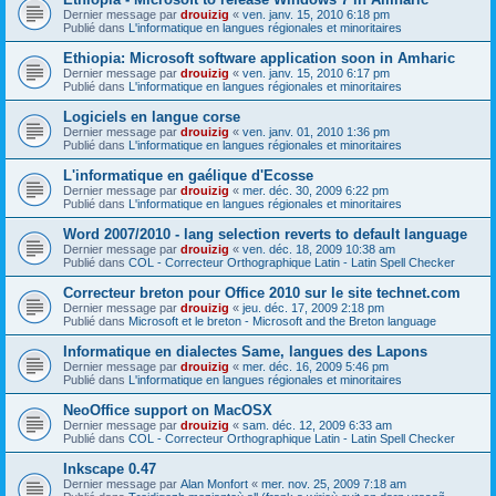
Dernier message par
drouizig
«
ven. janv. 15, 2010 6:18 pm
Publié dans
L'informatique en langues régionales et minoritaires
Ethiopia: Microsoft software application soon in Amharic
Dernier message par
drouizig
«
ven. janv. 15, 2010 6:17 pm
Publié dans
L'informatique en langues régionales et minoritaires
Logiciels en langue corse
Dernier message par
drouizig
«
ven. janv. 01, 2010 1:36 pm
Publié dans
L'informatique en langues régionales et minoritaires
L'informatique en gaélique d'Ecosse
Dernier message par
drouizig
«
mer. déc. 30, 2009 6:22 pm
Publié dans
L'informatique en langues régionales et minoritaires
Word 2007/2010 - lang selection reverts to default language
Dernier message par
drouizig
«
ven. déc. 18, 2009 10:38 am
Publié dans
COL - Correcteur Orthographique Latin - Latin Spell Checker
Correcteur breton pour Office 2010 sur le site technet.com
Dernier message par
drouizig
«
jeu. déc. 17, 2009 2:18 pm
Publié dans
Microsoft et le breton - Microsoft and the Breton language
Informatique en dialectes Same, langues des Lapons
Dernier message par
drouizig
«
mer. déc. 16, 2009 5:46 pm
Publié dans
L'informatique en langues régionales et minoritaires
NeoOffice support on MacOSX
Dernier message par
drouizig
«
sam. déc. 12, 2009 6:33 am
Publié dans
COL - Correcteur Orthographique Latin - Latin Spell Checker
Inkscape 0.47
Dernier message par
Alan Monfort
«
mer. nov. 25, 2009 7:18 am