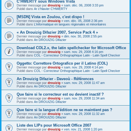
C’HWERTY sous Windows Vista
Dernier message par
drouizig
«
sam. déc. 06, 2008 3:33 pm
Publié dans
Ar c'hlavier C'HWERTY
[MSDN] Vista en Zoulou, c'est dispo !
Dernier message par
drouizig
«
ven. déc. 05, 2008 2:36 pm
Publié dans
L'informatique en langues régionales et minoritaires
« An Drouizig Difazier 2007, Service Pack 4 »
Dernier message par
drouizig
«
dim. nov. 30, 2008 2:55 pm
Publié dans
An DROUIZIG Difazier
Download COL2.x, the latin spellchecker for Microsoft Office
Dernier message par
drouizig
«
sam. nov. 29, 2008 4:16 pm
Publié dans
COL - Correcteur Orthographique Latin - Latin Spell Checker
Oggetto: Correttore Ortografico per il Latino (COL)
Dernier message par
drouizig
«
sam. nov. 29, 2008 4:14 pm
Publié dans
COL - Correcteur Orthographique Latin - Latin Spell Checker
An Drouizig Difazier - Daveoù - Références
Dernier message par
drouizig
«
sam. nov. 29, 2008 11:47 am
Publié dans
An DROUIZIG Difazier
Que faire si le correcteur est ou devient inactif ?
Dernier message par
drouizig
«
sam. nov. 29, 2008 11:34 am
Publié dans
An DROUIZIG Difazier
Que faire si la langue d'édition ne se maintient pas ?
Dernier message par
drouizig
«
sam. nov. 29, 2008 11:32 am
Publié dans
An DROUIZIG Difazier
Liste des LIPs pour Microsoft Office 2007
Dernier message par
drouizig
«
ven. nov. 21, 2008 1:20 pm