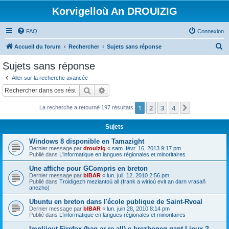
Korvigelloù An DROUIZIG
FAQ
Connexion
R
Accueil du forum
Rechercher
Sujets sans réponse
e
Sujets sans réponse
c
Aller sur la recherche avancée
h
Rechercher
Recherche avancée
e
1
2
3
4
Suivant
La recherche a retourné 197 résultats
r
c
Sujets
h
Windows 8 disponible en Tamazight
e
Dernier message par
drouizig
«
sam. févr. 16, 2013 9:17 pm
Publié dans
L'informatique en langues régionales et minoritaires
r
Une affiche pour GCompris en breton
Dernier message par
bIBAR
«
lun. juil. 12, 2010 2:56 pm
Publié dans
Troidigezh meziantoù all (frank a wirioù evit an darn vrasañ
anezho)
Ubuntu en breton dans l'école publique de Saint-Rvoal
Dernier message par
bIBAR
«
lun. juin 28, 2010 8:14 pm
Publié dans
L'informatique en langues régionales et minoritaires
Implijout Firefox (hag ar re all) e brezhoneg gant Linux ?