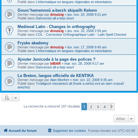
Publié dans
L'informatique en langues régionales et minoritaires
Gourc’hemennoù a-berzh skipailh Kelenn
Dernier message par
drouizig
«
jeu. nov. 20, 2008 9:21 pm
Publié dans
Danvezioù all a-bep seurt
Medieval Latin - Changes in orthography
Dernier message par
drouizig
«
jeu. nov. 20, 2008 2:55 pm
Publié dans
COL - Correcteur Orthographique Latin - Latin Spell Checker
Fryske akademy
Dernier message par
drouizig
«
lun. nov. 17, 2008 9:45 am
Publié dans
L'informatique en langues régionales et minoritaires
Ajouter Junicode à la page des polices ?
Dernier message par
bIBAR
«
mar. oct. 28, 2008 9:17 am
Publié dans
Danvezioù all a-bep seurt
Le Breton, langue officielle de KENTIKA
Dernier message par
Alan Monfort
«
mer. oct. 22, 2008 9:35 am
Publié dans
Troidigezh meziantoù all (frank a wirioù evit an darn vrasañ
anezho)
1
2
3
4
Suivant
La recherche a retourné 197 résultats
Aller
Accueil du forum
Supprimer les cookies
Fuseau horaire sur
UTC+01:00