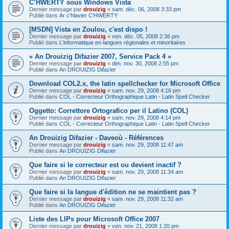
C’HWERTY sous Windows Vista
Dernier message par
drouizig
«
sam. déc. 06, 2008 3:33 pm
Publié dans
Ar c'hlavier C'HWERTY
[MSDN] Vista en Zoulou, c'est dispo !
Dernier message par
drouizig
«
ven. déc. 05, 2008 2:36 pm
Publié dans
L'informatique en langues régionales et minoritaires
« An Drouizig Difazier 2007, Service Pack 4 »
Dernier message par
drouizig
«
dim. nov. 30, 2008 2:55 pm
Publié dans
An DROUIZIG Difazier
Download COL2.x, the latin spellchecker for Microsoft Office
Dernier message par
drouizig
«
sam. nov. 29, 2008 4:16 pm
Publié dans
COL - Correcteur Orthographique Latin - Latin Spell Checker
Oggetto: Correttore Ortografico per il Latino (COL)
Dernier message par
drouizig
«
sam. nov. 29, 2008 4:14 pm
Publié dans
COL - Correcteur Orthographique Latin - Latin Spell Checker
An Drouizig Difazier - Daveoù - Références
Dernier message par
drouizig
«
sam. nov. 29, 2008 11:47 am
Publié dans
An DROUIZIG Difazier
Que faire si le correcteur est ou devient inactif ?
Dernier message par
drouizig
«
sam. nov. 29, 2008 11:34 am
Publié dans
An DROUIZIG Difazier
Que faire si la langue d'édition ne se maintient pas ?
Dernier message par
drouizig
«
sam. nov. 29, 2008 11:32 am
Publié dans
An DROUIZIG Difazier
Liste des LIPs pour Microsoft Office 2007
Dernier message par
drouizig
«
ven. nov. 21, 2008 1:20 pm