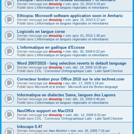
Dernier message par
drouizig
«
ven. janv. 15, 2010 6:18 pm
Publié dans
L'informatique en langues régionales et minoritaires
Ethiopia: Microsoft software application soon in Amharic
Dernier message par
drouizig
«
ven. janv. 15, 2010 6:17 pm
Publié dans
L'informatique en langues régionales et minoritaires
Logiciels en langue corse
Dernier message par
drouizig
«
ven. janv. 01, 2010 1:36 pm
Publié dans
L'informatique en langues régionales et minoritaires
L'informatique en gaélique d'Ecosse
Dernier message par
drouizig
«
mer. déc. 30, 2009 6:22 pm
Publié dans
L'informatique en langues régionales et minoritaires
Word 2007/2010 - lang selection reverts to default language
Dernier message par
drouizig
«
ven. déc. 18, 2009 10:38 am
Publié dans
COL - Correcteur Orthographique Latin - Latin Spell Checker
Correcteur breton pour Office 2010 sur le site technet.com
Dernier message par
drouizig
«
jeu. déc. 17, 2009 2:18 pm
Publié dans
Microsoft et le breton - Microsoft and the Breton language
Informatique en dialectes Same, langues des Lapons
Dernier message par
drouizig
«
mer. déc. 16, 2009 5:46 pm
Publié dans
L'informatique en langues régionales et minoritaires
NeoOffice support on MacOSX
Dernier message par
drouizig
«
sam. déc. 12, 2009 6:33 am
Publié dans
COL - Correcteur Orthographique Latin - Latin Spell Checker
Inkscape 0.47
Dernier message par
Alan Monfort
«
mer. nov. 25, 2009 7:18 am