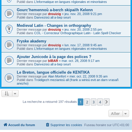
Publié dans
L'informatique en langues régionales et minoritaires
Gourc’hemennoù a-berzh skipailh Kelenn
Dernier message par
drouizig
«
jeu. nov. 20, 2008 9:21 pm
Publié dans
Danvezioù all a-bep seurt
Medieval Latin - Changes in orthography
Dernier message par
drouizig
«
jeu. nov. 20, 2008 2:55 pm
Publié dans
COL - Correcteur Orthographique Latin - Latin Spell Checker
Fryske akademy
Dernier message par
drouizig
«
lun. nov. 17, 2008 9:45 am
Publié dans
L'informatique en langues régionales et minoritaires
Ajouter Junicode à la page des polices ?
Dernier message par
bIBAR
«
mar. oct. 28, 2008 9:17 am
Publié dans
Danvezioù all a-bep seurt
Le Breton, langue officielle de KENTIKA
Dernier message par
Alan Monfort
«
mer. oct. 22, 2008 9:35 am
Publié dans
Troidigezh meziantoù all (frank a wirioù evit an darn vrasañ
anezho)
1
2
3
4
Suivant
La recherche a retourné 197 résultats
Aller
Accueil du forum
Supprimer les cookies
Fuseau horaire sur
UTC+01:00