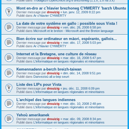
Publié dans
Troidigezh OpenOffice.org e brezhoneg (1.1.x, 2.x ha 3.x)
Mont en-dro ar c´hlavier brezhoneg C'HWERTY 'barzh Ubuntu
Dernier message par
drouizig
«
lun. janv. 12, 2009 8:22 pm
Publié dans
Ar c'hlavier C'HWERTY
La date de votre système en gallo : possible sous Vista !
Dernier message par
drouizig
«
ven. déc. 26, 2008 6:58 pm
Publié dans
Microsoft et le breton - Microsoft and the Breton language
Bien écrire sur ordinateur en māori, espéranto, gallois...
Dernier message par
drouizig
«
mer. déc. 17, 2008 5:03 pm
Publié dans
Ar c'hlavier C'HWERTY
Internet et la Bretagne, une culture de réseau
Dernier message par
drouizig
«
mar. déc. 16, 2008 5:47 pm
Publié dans
L'informatique en langues régionales et minoritaires
Kemennadenn a-berzh breizh-taiwan
Dernier message par
drouizig
«
dim. déc. 14, 2008 9:51 pm
Publié dans
Danvezioù all a-bep seurt
Liste des LIPs pour Vista
Dernier message par
drouizig
«
jeu. déc. 11, 2008 6:09 pm
Publié dans
L'informatique en langues régionales et minoritaires
L'archipel des langues indiennes
Dernier message par
drouizig
«
mer. déc. 10, 2008 2:48 pm
Publié dans
L'informatique en langues régionales et minoritaires
Yehoù amerikanek
Dernier message par
drouizig
«
mar. déc. 09, 2008 8:34 pm
Publié dans
L'informatique en langues régionales et minoritaires