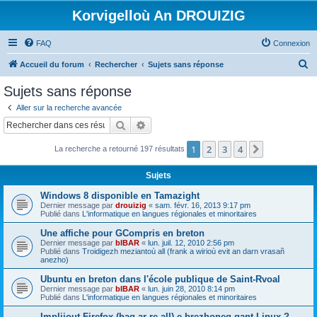
Korvigelloù An DROUIZIG
FAQ
Connexion
R
Accueil du forum
Rechercher
Sujets sans réponse
e
Sujets sans réponse
c
Aller sur la recherche avancée
h
Rechercher
Recherche avancée
e
1
2
3
4
Suivant
La recherche a retourné 197 résultats
r
c
Sujets
h
Windows 8 disponible en Tamazight
e
Dernier message par
drouizig
«
sam. févr. 16, 2013 9:17 pm
Publié dans
L'informatique en langues régionales et minoritaires
r
Une affiche pour GCompris en breton
Dernier message par
bIBAR
«
lun. juil. 12, 2010 2:56 pm
Publié dans
Troidigezh meziantoù all (frank a wirioù evit an darn vrasañ
anezho)
Ubuntu en breton dans l'école publique de Saint-Rvoal
Dernier message par
bIBAR
«
lun. juin 28, 2010 8:14 pm
Publié dans
L'informatique en langues régionales et minoritaires
Implijout Firefox (hag ar re all) e brezhoneg gant Linux ?