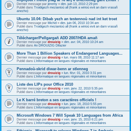
Dernier message par
jeremy
«
dim. juin 13, 2010 2:29 pm
Publié dans
Troidigezh meziantoù all (frank a wirioù evit an darn vrasañ
anezho)
Ubuntu 10.04: Dibab yezh an testennoù nad int ket troet
Dernier message par
Michel
«
dim. juin 06, 2010 10:34 am
Publié dans
Troidigezh meziantoù all (frank a wirioù evit an darn vrasañ
anezho)
Télécharger/Pellgargañ ADD 2007/HDA amañ
Dernier message par
drouizig
«
dim. avr. 04, 2010 10:24 am
Publié dans
An DROUIZIG Difazier
More Than 1 Billion Speakers of Endangered Languages...
Dernier message par
drouizig
«
lun. mars 08, 2010 11:17 am
Publié dans
L'informatique en langues régionales et minoritaires
Pennadoù-skrid diwar-benn ar stlenneg
Dernier message par
drouizig
«
lun. févr. 01, 2010 3:31 pm
Publié dans
L'informatique en langues régionales et minoritaires
Liste des LIPs pour Office 2010
Dernier message par
drouizig
«
ven. janv. 22, 2010 5:35 pm
Publié dans
L'informatique en langues régionales et minoritaires
Le K barré breton a ses caractères officiels !
Dernier message par
drouizig
«
lun. janv. 18, 2010 5:55 pm
Publié dans
L'informatique en langues régionales et minoritaires
Microsoft Windows 7 Will Speak 10 Languages from Africa
Dernier message par
drouizig
«
ven. janv. 15, 2010 6:21 pm
Publié dans
L'informatique en langues régionales et minoritaires
Ethiopia - Microsoft to release Windows 7 in Amharic