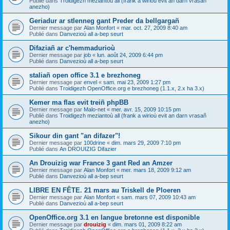
Publié dans
Troidigezh meziantoù all (frank a wirioù evit an darn vrasañ
anezho)
Geriadur ar stlenneg gant Preder da bellgargañ
Dernier message par
Alan Monfort
«
mar. oct. 27, 2009 8:40 am
Publié dans
Danvezioù all a-bep seurt
Difaziañ ar c'hemmadurioù
Dernier message par
job
«
lun. août 24, 2009 6:44 pm
Publié dans
Danvezioù all a-bep seurt
staliañ open office 3.1 e brezhoneg
Dernier message par
envel
«
sam. mai 23, 2009 1:27 pm
Publié dans
Troidigezh OpenOffice.org e brezhoneg (1.1.x, 2.x ha 3.x)
Kemer ma flas evit treiñ phpBB
Dernier message par
Malo-net
«
mer. avr. 15, 2009 10:15 pm
Publié dans
Troidigezh meziantoù all (frank a wirioù evit an darn vrasañ
anezho)
Sikour din gant "an difazer"!
Dernier message par
100drine
«
dim. mars 29, 2009 7:10 pm
Publié dans
An DROUIZIG Difazier
An Drouizig war France 3 gant Red an Amzer
Dernier message par
Alan Monfort
«
mer. mars 18, 2009 9:12 am
Publié dans
Danvezioù all a-bep seurt
LIBRE EN FÊTE. 21 mars au Triskell de Ploeren
Dernier message par
Alan Monfort
«
sam. mars 07, 2009 10:43 am
Publié dans
Danvezioù all a-bep seurt
OpenOffice.org 3.1 en langue bretonne est disponible
Dernier message par
drouizig
«
dim. mars 01, 2009 8:22 am