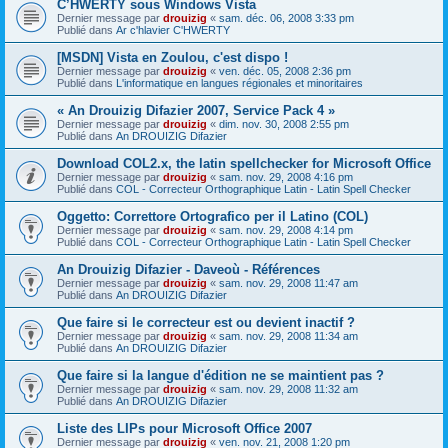
C’HWERTY sous Windows Vista
Dernier message par
drouizig
«
sam. déc. 06, 2008 3:33 pm
Publié dans
Ar c'hlavier C'HWERTY
[MSDN] Vista en Zoulou, c'est dispo !
Dernier message par
drouizig
«
ven. déc. 05, 2008 2:36 pm
Publié dans
L'informatique en langues régionales et minoritaires
« An Drouizig Difazier 2007, Service Pack 4 »
Dernier message par
drouizig
«
dim. nov. 30, 2008 2:55 pm
Publié dans
An DROUIZIG Difazier
Download COL2.x, the latin spellchecker for Microsoft Office
Dernier message par
drouizig
«
sam. nov. 29, 2008 4:16 pm
Publié dans
COL - Correcteur Orthographique Latin - Latin Spell Checker
Oggetto: Correttore Ortografico per il Latino (COL)
Dernier message par
drouizig
«
sam. nov. 29, 2008 4:14 pm
Publié dans
COL - Correcteur Orthographique Latin - Latin Spell Checker
An Drouizig Difazier - Daveoù - Références
Dernier message par
drouizig
«
sam. nov. 29, 2008 11:47 am
Publié dans
An DROUIZIG Difazier
Que faire si le correcteur est ou devient inactif ?
Dernier message par
drouizig
«
sam. nov. 29, 2008 11:34 am
Publié dans
An DROUIZIG Difazier
Que faire si la langue d'édition ne se maintient pas ?
Dernier message par
drouizig
«
sam. nov. 29, 2008 11:32 am
Publié dans
An DROUIZIG Difazier
Liste des LIPs pour Microsoft Office 2007
Dernier message par
drouizig
«
ven. nov. 21, 2008 1:20 pm