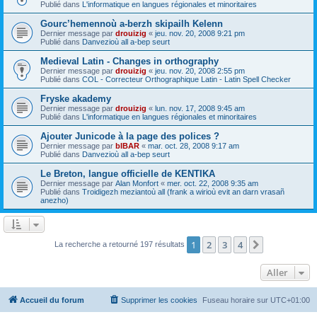
Publié dans
L'informatique en langues régionales et minoritaires
Gourc’hemennoù a-berzh skipailh Kelenn
Dernier message par
drouizig
«
jeu. nov. 20, 2008 9:21 pm
Publié dans
Danvezioù all a-bep seurt
Medieval Latin - Changes in orthography
Dernier message par
drouizig
«
jeu. nov. 20, 2008 2:55 pm
Publié dans
COL - Correcteur Orthographique Latin - Latin Spell Checker
Fryske akademy
Dernier message par
drouizig
«
lun. nov. 17, 2008 9:45 am
Publié dans
L'informatique en langues régionales et minoritaires
Ajouter Junicode à la page des polices ?
Dernier message par
bIBAR
«
mar. oct. 28, 2008 9:17 am
Publié dans
Danvezioù all a-bep seurt
Le Breton, langue officielle de KENTIKA
Dernier message par
Alan Monfort
«
mer. oct. 22, 2008 9:35 am
Publié dans
Troidigezh meziantoù all (frank a wirioù evit an darn vrasañ
anezho)
1
2
3
4
Suivant
La recherche a retourné 197 résultats
Aller
Accueil du forum
Supprimer les cookies
Fuseau horaire sur
UTC+01:00