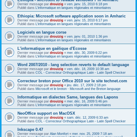
Dernier message par
drouizig
«
ven. janv. 15, 2010 6:18 pm
Publié dans
L'informatique en langues régionales et minoritaires
Ethiopia: Microsoft software application soon in Amharic
Dernier message par
drouizig
«
ven. janv. 15, 2010 6:17 pm
Publié dans
L'informatique en langues régionales et minoritaires
Logiciels en langue corse
Dernier message par
drouizig
«
ven. janv. 01, 2010 1:36 pm
Publié dans
L'informatique en langues régionales et minoritaires
L'informatique en gaélique d'Ecosse
Dernier message par
drouizig
«
mer. déc. 30, 2009 6:22 pm
Publié dans
L'informatique en langues régionales et minoritaires
Word 2007/2010 - lang selection reverts to default language
Dernier message par
drouizig
«
ven. déc. 18, 2009 10:38 am
Publié dans
COL - Correcteur Orthographique Latin - Latin Spell Checker
Correcteur breton pour Office 2010 sur le site technet.com
Dernier message par
drouizig
«
jeu. déc. 17, 2009 2:18 pm
Publié dans
Microsoft et le breton - Microsoft and the Breton language
Informatique en dialectes Same, langues des Lapons
Dernier message par
drouizig
«
mer. déc. 16, 2009 5:46 pm
Publié dans
L'informatique en langues régionales et minoritaires
NeoOffice support on MacOSX
Dernier message par
drouizig
«
sam. déc. 12, 2009 6:33 am
Publié dans
COL - Correcteur Orthographique Latin - Latin Spell Checker
Inkscape 0.47
Dernier message par
Alan Monfort
«
mer. nov. 25, 2009 7:18 am