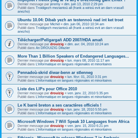
Dernier message par
jeremy
«
dim. juin 13, 2010 2:29 pm
Publié dans
Troidigezh meziantoù all (frank a wirioù evit an darn vrasañ
anezho)
Ubuntu 10.04: Dibab yezh an testennoù nad int ket troet
Dernier message par
Michel
«
dim. juin 06, 2010 10:34 am
Publié dans
Troidigezh meziantoù all (frank a wirioù evit an darn vrasañ
anezho)
Télécharger/Pellgargañ ADD 2007/HDA amañ
Dernier message par
drouizig
«
dim. avr. 04, 2010 10:24 am
Publié dans
An DROUIZIG Difazier
More Than 1 Billion Speakers of Endangered Languages...
Dernier message par
drouizig
«
lun. mars 08, 2010 11:17 am
Publié dans
L'informatique en langues régionales et minoritaires
Pennadoù-skrid diwar-benn ar stlenneg
Dernier message par
drouizig
«
lun. févr. 01, 2010 3:31 pm
Publié dans
L'informatique en langues régionales et minoritaires
Liste des LIPs pour Office 2010
Dernier message par
drouizig
«
ven. janv. 22, 2010 5:35 pm
Publié dans
L'informatique en langues régionales et minoritaires
Le K barré breton a ses caractères officiels !
Dernier message par
drouizig
«
lun. janv. 18, 2010 5:55 pm
Publié dans
L'informatique en langues régionales et minoritaires
Microsoft Windows 7 Will Speak 10 Languages from Africa
Dernier message par
drouizig
«
ven. janv. 15, 2010 6:21 pm
Publié dans
L'informatique en langues régionales et minoritaires
Ethiopia - Microsoft to release Windows 7 in Amharic