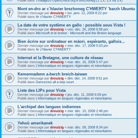
Publié dans
Troidigezh OpenOffice.org e brezhoneg (1.1.x, 2.x ha 3.x)
Mont en-dro ar c´hlavier brezhoneg C'HWERTY 'barzh Ubuntu
Dernier message par
drouizig
«
lun. janv. 12, 2009 8:22 pm
Publié dans
Ar c'hlavier C'HWERTY
La date de votre système en gallo : possible sous Vista !
Dernier message par
drouizig
«
ven. déc. 26, 2008 6:58 pm
Publié dans
Microsoft et le breton - Microsoft and the Breton language
Bien écrire sur ordinateur en māori, espéranto, gallois...
Dernier message par
drouizig
«
mer. déc. 17, 2008 5:03 pm
Publié dans
Ar c'hlavier C'HWERTY
Internet et la Bretagne, une culture de réseau
Dernier message par
drouizig
«
mar. déc. 16, 2008 5:47 pm
Publié dans
L'informatique en langues régionales et minoritaires
Kemennadenn a-berzh breizh-taiwan
Dernier message par
drouizig
«
dim. déc. 14, 2008 9:51 pm
Publié dans
Danvezioù all a-bep seurt
Liste des LIPs pour Vista
Dernier message par
drouizig
«
jeu. déc. 11, 2008 6:09 pm
Publié dans
L'informatique en langues régionales et minoritaires
L'archipel des langues indiennes
Dernier message par
drouizig
«
mer. déc. 10, 2008 2:48 pm
Publié dans
L'informatique en langues régionales et minoritaires
Yehoù amerikanek
Dernier message par
drouizig
«
mar. déc. 09, 2008 8:34 pm
Publié dans
L'informatique en langues régionales et minoritaires