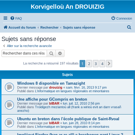
Korvigelloù An DROUIZIG
FAQ
Connexion
R
Accueil du forum
Rechercher
Sujets sans réponse
e
Sujets sans réponse
c
Aller sur la recherche avancée
h
Rechercher
Recherche avancée
e
1
2
3
4
Suivant
La recherche a retourné 197 résultats
r
c
Sujets
h
Windows 8 disponible en Tamazight
e
Dernier message par
drouizig
«
sam. févr. 16, 2013 9:17 pm
Publié dans
L'informatique en langues régionales et minoritaires
r
Une affiche pour GCompris en breton
Dernier message par
bIBAR
«
lun. juil. 12, 2010 2:56 pm
Publié dans
Troidigezh meziantoù all (frank a wirioù evit an darn vrasañ
anezho)
Ubuntu en breton dans l'école publique de Saint-Rvoal
Dernier message par
bIBAR
«
lun. juin 28, 2010 8:14 pm
Publié dans
L'informatique en langues régionales et minoritaires
Implijout Firefox (hag ar re all) e brezhoneg gant Linux ?