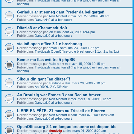
Publié dans
Troidigezh meziantoù all (frank a wirioù evit an darn vrasañ
anezho)
Geriadur ar stlenneg gant Preder da bellgargañ
Dernier message par
Alan Monfort
«
mar. oct. 27, 2009 8:40 am
Publié dans
Danvezioù all a-bep seurt
Difaziañ ar c'hemmadurioù
Dernier message par
job
«
lun. août 24, 2009 6:44 pm
Publié dans
Danvezioù all a-bep seurt
staliañ open office 3.1 e brezhoneg
Dernier message par
envel
«
sam. mai 23, 2009 1:27 pm
Publié dans
Troidigezh OpenOffice.org e brezhoneg (1.1.x, 2.x ha 3.x)
Kemer ma flas evit treiñ phpBB
Dernier message par
Malo-net
«
mer. avr. 15, 2009 10:15 pm
Publié dans
Troidigezh meziantoù all (frank a wirioù evit an darn vrasañ
anezho)
Sikour din gant "an difazer"!
Dernier message par
100drine
«
dim. mars 29, 2009 7:10 pm
Publié dans
An DROUIZIG Difazier
An Drouizig war France 3 gant Red an Amzer
Dernier message par
Alan Monfort
«
mer. mars 18, 2009 9:12 am
Publié dans
Danvezioù all a-bep seurt
LIBRE EN FÊTE. 21 mars au Triskell de Ploeren
Dernier message par
Alan Monfort
«
sam. mars 07, 2009 10:43 am
Publié dans
Danvezioù all a-bep seurt
OpenOffice.org 3.1 en langue bretonne est disponible
Dernier message par
drouizig
«
dim. mars 01, 2009 8:22 am