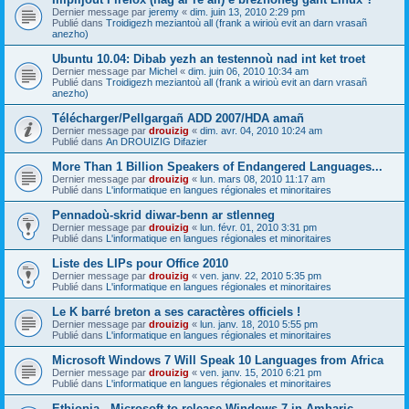
Dernier message par
jeremy
«
dim. juin 13, 2010 2:29 pm
Publié dans
Troidigezh meziantoù all (frank a wirioù evit an darn vrasañ
anezho)
Ubuntu 10.04: Dibab yezh an testennoù nad int ket troet
Dernier message par
Michel
«
dim. juin 06, 2010 10:34 am
Publié dans
Troidigezh meziantoù all (frank a wirioù evit an darn vrasañ
anezho)
Télécharger/Pellgargañ ADD 2007/HDA amañ
Dernier message par
drouizig
«
dim. avr. 04, 2010 10:24 am
Publié dans
An DROUIZIG Difazier
More Than 1 Billion Speakers of Endangered Languages...
Dernier message par
drouizig
«
lun. mars 08, 2010 11:17 am
Publié dans
L'informatique en langues régionales et minoritaires
Pennadoù-skrid diwar-benn ar stlenneg
Dernier message par
drouizig
«
lun. févr. 01, 2010 3:31 pm
Publié dans
L'informatique en langues régionales et minoritaires
Liste des LIPs pour Office 2010
Dernier message par
drouizig
«
ven. janv. 22, 2010 5:35 pm
Publié dans
L'informatique en langues régionales et minoritaires
Le K barré breton a ses caractères officiels !
Dernier message par
drouizig
«
lun. janv. 18, 2010 5:55 pm
Publié dans
L'informatique en langues régionales et minoritaires
Microsoft Windows 7 Will Speak 10 Languages from Africa
Dernier message par
drouizig
«
ven. janv. 15, 2010 6:21 pm
Publié dans
L'informatique en langues régionales et minoritaires
Ethiopia - Microsoft to release Windows 7 in Amharic