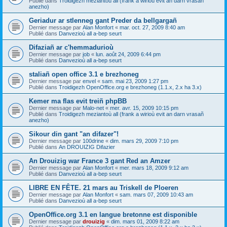
Publié dans
Troidigezh meziantoù all (frank a wirioù evit an darn vrasañ
anezho)
Geriadur ar stlenneg gant Preder da bellgargañ
Dernier message par
Alan Monfort
«
mar. oct. 27, 2009 8:40 am
Publié dans
Danvezioù all a-bep seurt
Difaziañ ar c'hemmadurioù
Dernier message par
job
«
lun. août 24, 2009 6:44 pm
Publié dans
Danvezioù all a-bep seurt
staliañ open office 3.1 e brezhoneg
Dernier message par
envel
«
sam. mai 23, 2009 1:27 pm
Publié dans
Troidigezh OpenOffice.org e brezhoneg (1.1.x, 2.x ha 3.x)
Kemer ma flas evit treiñ phpBB
Dernier message par
Malo-net
«
mer. avr. 15, 2009 10:15 pm
Publié dans
Troidigezh meziantoù all (frank a wirioù evit an darn vrasañ
anezho)
Sikour din gant "an difazer"!
Dernier message par
100drine
«
dim. mars 29, 2009 7:10 pm
Publié dans
An DROUIZIG Difazier
An Drouizig war France 3 gant Red an Amzer
Dernier message par
Alan Monfort
«
mer. mars 18, 2009 9:12 am
Publié dans
Danvezioù all a-bep seurt
LIBRE EN FÊTE. 21 mars au Triskell de Ploeren
Dernier message par
Alan Monfort
«
sam. mars 07, 2009 10:43 am
Publié dans
Danvezioù all a-bep seurt
OpenOffice.org 3.1 en langue bretonne est disponible
Dernier message par
drouizig
«
dim. mars 01, 2009 8:22 am