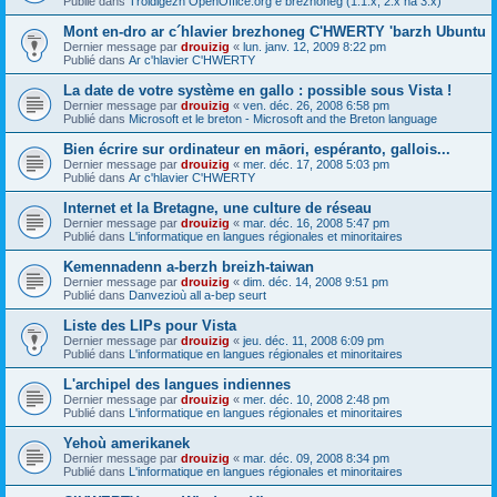
Publié dans
Troidigezh OpenOffice.org e brezhoneg (1.1.x, 2.x ha 3.x)
Mont en-dro ar c´hlavier brezhoneg C'HWERTY 'barzh Ubuntu
Dernier message par
drouizig
«
lun. janv. 12, 2009 8:22 pm
Publié dans
Ar c'hlavier C'HWERTY
La date de votre système en gallo : possible sous Vista !
Dernier message par
drouizig
«
ven. déc. 26, 2008 6:58 pm
Publié dans
Microsoft et le breton - Microsoft and the Breton language
Bien écrire sur ordinateur en māori, espéranto, gallois...
Dernier message par
drouizig
«
mer. déc. 17, 2008 5:03 pm
Publié dans
Ar c'hlavier C'HWERTY
Internet et la Bretagne, une culture de réseau
Dernier message par
drouizig
«
mar. déc. 16, 2008 5:47 pm
Publié dans
L'informatique en langues régionales et minoritaires
Kemennadenn a-berzh breizh-taiwan
Dernier message par
drouizig
«
dim. déc. 14, 2008 9:51 pm
Publié dans
Danvezioù all a-bep seurt
Liste des LIPs pour Vista
Dernier message par
drouizig
«
jeu. déc. 11, 2008 6:09 pm
Publié dans
L'informatique en langues régionales et minoritaires
L'archipel des langues indiennes
Dernier message par
drouizig
«
mer. déc. 10, 2008 2:48 pm
Publié dans
L'informatique en langues régionales et minoritaires
Yehoù amerikanek
Dernier message par
drouizig
«
mar. déc. 09, 2008 8:34 pm
Publié dans
L'informatique en langues régionales et minoritaires