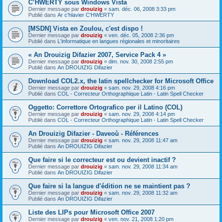
C’HWERTY sous Windows Vista
Dernier message par
drouizig
«
sam. déc. 06, 2008 3:33 pm
Publié dans
Ar c'hlavier C'HWERTY
[MSDN] Vista en Zoulou, c'est dispo !
Dernier message par
drouizig
«
ven. déc. 05, 2008 2:36 pm
Publié dans
L'informatique en langues régionales et minoritaires
« An Drouizig Difazier 2007, Service Pack 4 »
Dernier message par
drouizig
«
dim. nov. 30, 2008 2:55 pm
Publié dans
An DROUIZIG Difazier
Download COL2.x, the latin spellchecker for Microsoft Office
Dernier message par
drouizig
«
sam. nov. 29, 2008 4:16 pm
Publié dans
COL - Correcteur Orthographique Latin - Latin Spell Checker
Oggetto: Correttore Ortografico per il Latino (COL)
Dernier message par
drouizig
«
sam. nov. 29, 2008 4:14 pm
Publié dans
COL - Correcteur Orthographique Latin - Latin Spell Checker
An Drouizig Difazier - Daveoù - Références
Dernier message par
drouizig
«
sam. nov. 29, 2008 11:47 am
Publié dans
An DROUIZIG Difazier
Que faire si le correcteur est ou devient inactif ?
Dernier message par
drouizig
«
sam. nov. 29, 2008 11:34 am
Publié dans
An DROUIZIG Difazier
Que faire si la langue d'édition ne se maintient pas ?
Dernier message par
drouizig
«
sam. nov. 29, 2008 11:32 am
Publié dans
An DROUIZIG Difazier
Liste des LIPs pour Microsoft Office 2007
Dernier message par
drouizig
«
ven. nov. 21, 2008 1:20 pm