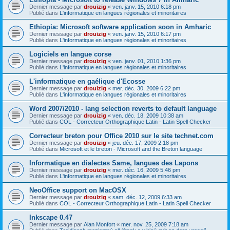
Dernier message par
drouizig
«
ven. janv. 15, 2010 6:18 pm
Publié dans
L'informatique en langues régionales et minoritaires
Ethiopia: Microsoft software application soon in Amharic
Dernier message par
drouizig
«
ven. janv. 15, 2010 6:17 pm
Publié dans
L'informatique en langues régionales et minoritaires
Logiciels en langue corse
Dernier message par
drouizig
«
ven. janv. 01, 2010 1:36 pm
Publié dans
L'informatique en langues régionales et minoritaires
L'informatique en gaélique d'Ecosse
Dernier message par
drouizig
«
mer. déc. 30, 2009 6:22 pm
Publié dans
L'informatique en langues régionales et minoritaires
Word 2007/2010 - lang selection reverts to default language
Dernier message par
drouizig
«
ven. déc. 18, 2009 10:38 am
Publié dans
COL - Correcteur Orthographique Latin - Latin Spell Checker
Correcteur breton pour Office 2010 sur le site technet.com
Dernier message par
drouizig
«
jeu. déc. 17, 2009 2:18 pm
Publié dans
Microsoft et le breton - Microsoft and the Breton language
Informatique en dialectes Same, langues des Lapons
Dernier message par
drouizig
«
mer. déc. 16, 2009 5:46 pm
Publié dans
L'informatique en langues régionales et minoritaires
NeoOffice support on MacOSX
Dernier message par
drouizig
«
sam. déc. 12, 2009 6:33 am
Publié dans
COL - Correcteur Orthographique Latin - Latin Spell Checker
Inkscape 0.47
Dernier message par
Alan Monfort
«
mer. nov. 25, 2009 7:18 am