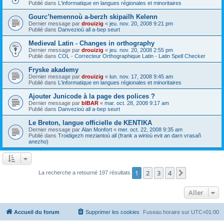
Publié dans
L'informatique en langues régionales et minoritaires
Gourc’hemennoù a-berzh skipailh Kelenn
Dernier message par
drouizig
«
jeu. nov. 20, 2008 9:21 pm
Publié dans
Danvezioù all a-bep seurt
Medieval Latin - Changes in orthography
Dernier message par
drouizig
«
jeu. nov. 20, 2008 2:55 pm
Publié dans
COL - Correcteur Orthographique Latin - Latin Spell Checker
Fryske akademy
Dernier message par
drouizig
«
lun. nov. 17, 2008 9:45 am
Publié dans
L'informatique en langues régionales et minoritaires
Ajouter Junicode à la page des polices ?
Dernier message par
bIBAR
«
mar. oct. 28, 2008 9:17 am
Publié dans
Danvezioù all a-bep seurt
Le Breton, langue officielle de KENTIKA
Dernier message par
Alan Monfort
«
mer. oct. 22, 2008 9:35 am
Publié dans
Troidigezh meziantoù all (frank a wirioù evit an darn vrasañ
anezho)
1
2
3
4
Suivant
La recherche a retourné 197 résultats
Aller
Accueil du forum
Supprimer les cookies
Fuseau horaire sur
UTC+01:00