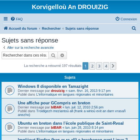
Korvigelloù An DROUIZIG
FAQ
Connexion
R
Accueil du forum
Rechercher
Sujets sans réponse
e
Sujets sans réponse
c
Aller sur la recherche avancée
h
Rechercher
Recherche avancée
e
1
2
3
4
Suivant
La recherche a retourné 197 résultats
r
c
Sujets
h
Windows 8 disponible en Tamazight
e
Dernier message par
drouizig
«
sam. févr. 16, 2013 9:17 pm
Publié dans
L'informatique en langues régionales et minoritaires
r
Une affiche pour GCompris en breton
Dernier message par
bIBAR
«
lun. juil. 12, 2010 2:56 pm
Publié dans
Troidigezh meziantoù all (frank a wirioù evit an darn vrasañ
anezho)
Ubuntu en breton dans l'école publique de Saint-Rvoal
Dernier message par
bIBAR
«
lun. juin 28, 2010 8:14 pm
Publié dans
L'informatique en langues régionales et minoritaires
Implijout Firefox (hag ar re all) e brezhoneg gant Linux ?