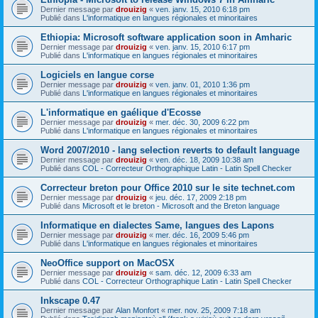
Dernier message par
drouizig
«
ven. janv. 15, 2010 6:18 pm
Publié dans
L'informatique en langues régionales et minoritaires
Ethiopia: Microsoft software application soon in Amharic
Dernier message par
drouizig
«
ven. janv. 15, 2010 6:17 pm
Publié dans
L'informatique en langues régionales et minoritaires
Logiciels en langue corse
Dernier message par
drouizig
«
ven. janv. 01, 2010 1:36 pm
Publié dans
L'informatique en langues régionales et minoritaires
L'informatique en gaélique d'Ecosse
Dernier message par
drouizig
«
mer. déc. 30, 2009 6:22 pm
Publié dans
L'informatique en langues régionales et minoritaires
Word 2007/2010 - lang selection reverts to default language
Dernier message par
drouizig
«
ven. déc. 18, 2009 10:38 am
Publié dans
COL - Correcteur Orthographique Latin - Latin Spell Checker
Correcteur breton pour Office 2010 sur le site technet.com
Dernier message par
drouizig
«
jeu. déc. 17, 2009 2:18 pm
Publié dans
Microsoft et le breton - Microsoft and the Breton language
Informatique en dialectes Same, langues des Lapons
Dernier message par
drouizig
«
mer. déc. 16, 2009 5:46 pm
Publié dans
L'informatique en langues régionales et minoritaires
NeoOffice support on MacOSX
Dernier message par
drouizig
«
sam. déc. 12, 2009 6:33 am
Publié dans
COL - Correcteur Orthographique Latin - Latin Spell Checker
Inkscape 0.47
Dernier message par
Alan Monfort
«
mer. nov. 25, 2009 7:18 am