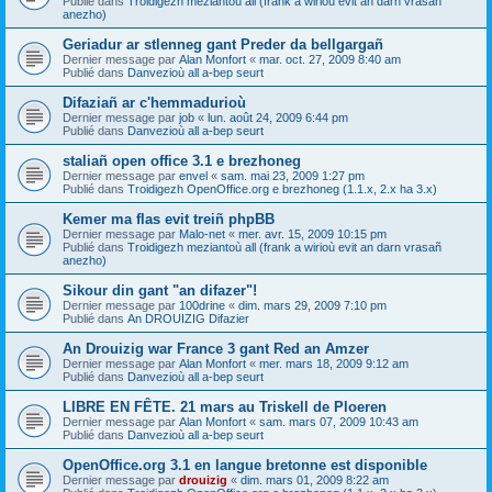
Publié dans
Troidigezh meziantoù all (frank a wirioù evit an darn vrasañ
anezho)
Geriadur ar stlenneg gant Preder da bellgargañ
Dernier message par
Alan Monfort
«
mar. oct. 27, 2009 8:40 am
Publié dans
Danvezioù all a-bep seurt
Difaziañ ar c'hemmadurioù
Dernier message par
job
«
lun. août 24, 2009 6:44 pm
Publié dans
Danvezioù all a-bep seurt
staliañ open office 3.1 e brezhoneg
Dernier message par
envel
«
sam. mai 23, 2009 1:27 pm
Publié dans
Troidigezh OpenOffice.org e brezhoneg (1.1.x, 2.x ha 3.x)
Kemer ma flas evit treiñ phpBB
Dernier message par
Malo-net
«
mer. avr. 15, 2009 10:15 pm
Publié dans
Troidigezh meziantoù all (frank a wirioù evit an darn vrasañ
anezho)
Sikour din gant "an difazer"!
Dernier message par
100drine
«
dim. mars 29, 2009 7:10 pm
Publié dans
An DROUIZIG Difazier
An Drouizig war France 3 gant Red an Amzer
Dernier message par
Alan Monfort
«
mer. mars 18, 2009 9:12 am
Publié dans
Danvezioù all a-bep seurt
LIBRE EN FÊTE. 21 mars au Triskell de Ploeren
Dernier message par
Alan Monfort
«
sam. mars 07, 2009 10:43 am
Publié dans
Danvezioù all a-bep seurt
OpenOffice.org 3.1 en langue bretonne est disponible
Dernier message par
drouizig
«
dim. mars 01, 2009 8:22 am