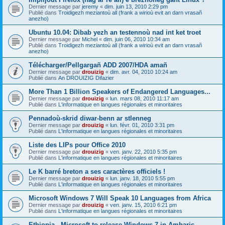
Dernier message par
jeremy
«
dim. juin 13, 2010 2:29 pm
Publié dans
Troidigezh meziantoù all (frank a wirioù evit an darn vrasañ
anezho)
Ubuntu 10.04: Dibab yezh an testennoù nad int ket troet
Dernier message par
Michel
«
dim. juin 06, 2010 10:34 am
Publié dans
Troidigezh meziantoù all (frank a wirioù evit an darn vrasañ
anezho)
Télécharger/Pellgargañ ADD 2007/HDA amañ
Dernier message par
drouizig
«
dim. avr. 04, 2010 10:24 am
Publié dans
An DROUIZIG Difazier
More Than 1 Billion Speakers of Endangered Languages...
Dernier message par
drouizig
«
lun. mars 08, 2010 11:17 am
Publié dans
L'informatique en langues régionales et minoritaires
Pennadoù-skrid diwar-benn ar stlenneg
Dernier message par
drouizig
«
lun. févr. 01, 2010 3:31 pm
Publié dans
L'informatique en langues régionales et minoritaires
Liste des LIPs pour Office 2010
Dernier message par
drouizig
«
ven. janv. 22, 2010 5:35 pm
Publié dans
L'informatique en langues régionales et minoritaires
Le K barré breton a ses caractères officiels !
Dernier message par
drouizig
«
lun. janv. 18, 2010 5:55 pm
Publié dans
L'informatique en langues régionales et minoritaires
Microsoft Windows 7 Will Speak 10 Languages from Africa
Dernier message par
drouizig
«
ven. janv. 15, 2010 6:21 pm
Publié dans
L'informatique en langues régionales et minoritaires
Ethiopia - Microsoft to release Windows 7 in Amharic