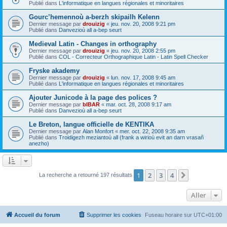
Publié dans
L'informatique en langues régionales et minoritaires
Gourc’hemennoù a-berzh skipailh Kelenn
Dernier message par
drouizig
«
jeu. nov. 20, 2008 9:21 pm
Publié dans
Danvezioù all a-bep seurt
Medieval Latin - Changes in orthography
Dernier message par
drouizig
«
jeu. nov. 20, 2008 2:55 pm
Publié dans
COL - Correcteur Orthographique Latin - Latin Spell Checker
Fryske akademy
Dernier message par
drouizig
«
lun. nov. 17, 2008 9:45 am
Publié dans
L'informatique en langues régionales et minoritaires
Ajouter Junicode à la page des polices ?
Dernier message par
bIBAR
«
mar. oct. 28, 2008 9:17 am
Publié dans
Danvezioù all a-bep seurt
Le Breton, langue officielle de KENTIKA
Dernier message par
Alan Monfort
«
mer. oct. 22, 2008 9:35 am
Publié dans
Troidigezh meziantoù all (frank a wirioù evit an darn vrasañ
anezho)
1
2
3
4
Suivant
La recherche a retourné 197 résultats
Aller
Accueil du forum
Supprimer les cookies
Fuseau horaire sur
UTC+01:00