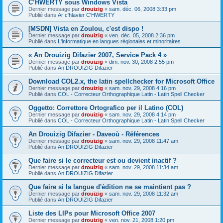
C’HWERTY sous Windows Vista
Dernier message par
drouizig
«
sam. déc. 06, 2008 3:33 pm
Publié dans
Ar c'hlavier C'HWERTY
[MSDN] Vista en Zoulou, c'est dispo !
Dernier message par
drouizig
«
ven. déc. 05, 2008 2:36 pm
Publié dans
L'informatique en langues régionales et minoritaires
« An Drouizig Difazier 2007, Service Pack 4 »
Dernier message par
drouizig
«
dim. nov. 30, 2008 2:55 pm
Publié dans
An DROUIZIG Difazier
Download COL2.x, the latin spellchecker for Microsoft Office
Dernier message par
drouizig
«
sam. nov. 29, 2008 4:16 pm
Publié dans
COL - Correcteur Orthographique Latin - Latin Spell Checker
Oggetto: Correttore Ortografico per il Latino (COL)
Dernier message par
drouizig
«
sam. nov. 29, 2008 4:14 pm
Publié dans
COL - Correcteur Orthographique Latin - Latin Spell Checker
An Drouizig Difazier - Daveoù - Références
Dernier message par
drouizig
«
sam. nov. 29, 2008 11:47 am
Publié dans
An DROUIZIG Difazier
Que faire si le correcteur est ou devient inactif ?
Dernier message par
drouizig
«
sam. nov. 29, 2008 11:34 am
Publié dans
An DROUIZIG Difazier
Que faire si la langue d'édition ne se maintient pas ?
Dernier message par
drouizig
«
sam. nov. 29, 2008 11:32 am
Publié dans
An DROUIZIG Difazier
Liste des LIPs pour Microsoft Office 2007
Dernier message par
drouizig
«
ven. nov. 21, 2008 1:20 pm