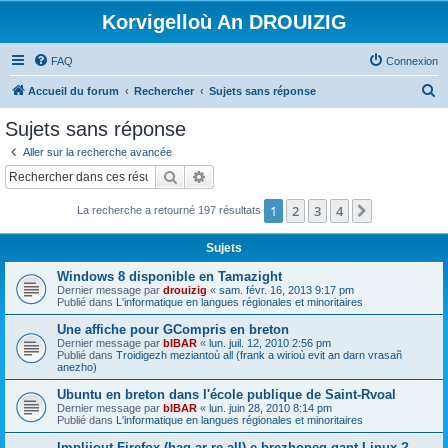
Korvigelloù An DROUIZIG
FAQ
Connexion
R
Accueil du forum
Rechercher
Sujets sans réponse
e
Sujets sans réponse
c
Aller sur la recherche avancée
h
Rechercher
Recherche avancée
e
1
2
3
4
Suivant
La recherche a retourné 197 résultats
r
c
Sujets
h
Windows 8 disponible en Tamazight
e
Dernier message par
drouizig
«
sam. févr. 16, 2013 9:17 pm
Publié dans
L'informatique en langues régionales et minoritaires
r
Une affiche pour GCompris en breton
Dernier message par
bIBAR
«
lun. juil. 12, 2010 2:56 pm
Publié dans
Troidigezh meziantoù all (frank a wirioù evit an darn vrasañ
anezho)
Ubuntu en breton dans l'école publique de Saint-Rvoal
Dernier message par
bIBAR
«
lun. juin 28, 2010 8:14 pm
Publié dans
L'informatique en langues régionales et minoritaires
Implijout Firefox (hag ar re all) e brezhoneg gant Linux ?