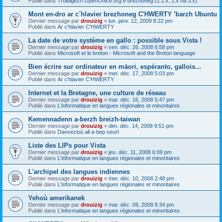
Publié dans
Troidigezh OpenOffice.org e brezhoneg (1.1.x, 2.x ha 3.x)
Mont en-dro ar c´hlavier brezhoneg C'HWERTY 'barzh Ubuntu
Dernier message par
drouizig
«
lun. janv. 12, 2009 8:22 pm
Publié dans
Ar c'hlavier C'HWERTY
La date de votre système en gallo : possible sous Vista !
Dernier message par
drouizig
«
ven. déc. 26, 2008 6:58 pm
Publié dans
Microsoft et le breton - Microsoft and the Breton language
Bien écrire sur ordinateur en māori, espéranto, gallois...
Dernier message par
drouizig
«
mer. déc. 17, 2008 5:03 pm
Publié dans
Ar c'hlavier C'HWERTY
Internet et la Bretagne, une culture de réseau
Dernier message par
drouizig
«
mar. déc. 16, 2008 5:47 pm
Publié dans
L'informatique en langues régionales et minoritaires
Kemennadenn a-berzh breizh-taiwan
Dernier message par
drouizig
«
dim. déc. 14, 2008 9:51 pm
Publié dans
Danvezioù all a-bep seurt
Liste des LIPs pour Vista
Dernier message par
drouizig
«
jeu. déc. 11, 2008 6:09 pm
Publié dans
L'informatique en langues régionales et minoritaires
L'archipel des langues indiennes
Dernier message par
drouizig
«
mer. déc. 10, 2008 2:48 pm
Publié dans
L'informatique en langues régionales et minoritaires
Yehoù amerikanek
Dernier message par
drouizig
«
mar. déc. 09, 2008 8:34 pm
Publié dans
L'informatique en langues régionales et minoritaires