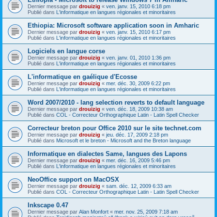
Dernier message par
drouizig
«
ven. janv. 15, 2010 6:18 pm
Publié dans
L'informatique en langues régionales et minoritaires
Ethiopia: Microsoft software application soon in Amharic
Dernier message par
drouizig
«
ven. janv. 15, 2010 6:17 pm
Publié dans
L'informatique en langues régionales et minoritaires
Logiciels en langue corse
Dernier message par
drouizig
«
ven. janv. 01, 2010 1:36 pm
Publié dans
L'informatique en langues régionales et minoritaires
L'informatique en gaélique d'Ecosse
Dernier message par
drouizig
«
mer. déc. 30, 2009 6:22 pm
Publié dans
L'informatique en langues régionales et minoritaires
Word 2007/2010 - lang selection reverts to default language
Dernier message par
drouizig
«
ven. déc. 18, 2009 10:38 am
Publié dans
COL - Correcteur Orthographique Latin - Latin Spell Checker
Correcteur breton pour Office 2010 sur le site technet.com
Dernier message par
drouizig
«
jeu. déc. 17, 2009 2:18 pm
Publié dans
Microsoft et le breton - Microsoft and the Breton language
Informatique en dialectes Same, langues des Lapons
Dernier message par
drouizig
«
mer. déc. 16, 2009 5:46 pm
Publié dans
L'informatique en langues régionales et minoritaires
NeoOffice support on MacOSX
Dernier message par
drouizig
«
sam. déc. 12, 2009 6:33 am
Publié dans
COL - Correcteur Orthographique Latin - Latin Spell Checker
Inkscape 0.47
Dernier message par
Alan Monfort
«
mer. nov. 25, 2009 7:18 am