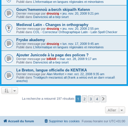
Publié dans
L'informatique en langues régionales et minoritaires
Gourc’hemennoù a-berzh skipailh Kelenn
Dernier message par
drouizig
«
jeu. nov. 20, 2008 9:21 pm
Publié dans
Danvezioù all a-bep seurt
Medieval Latin - Changes in orthography
Dernier message par
drouizig
«
jeu. nov. 20, 2008 2:55 pm
Publié dans
COL - Correcteur Orthographique Latin - Latin Spell Checker
Fryske akademy
Dernier message par
drouizig
«
lun. nov. 17, 2008 9:45 am
Publié dans
L'informatique en langues régionales et minoritaires
Ajouter Junicode à la page des polices ?
Dernier message par
bIBAR
«
mar. oct. 28, 2008 9:17 am
Publié dans
Danvezioù all a-bep seurt
Le Breton, langue officielle de KENTIKA
Dernier message par
Alan Monfort
«
mer. oct. 22, 2008 9:35 am
Publié dans
Troidigezh meziantoù all (frank a wirioù evit an darn vrasañ
anezho)
1
2
3
4
Suivant
La recherche a retourné 197 résultats
Aller
Accueil du forum
Supprimer les cookies
Fuseau horaire sur
UTC+01:00