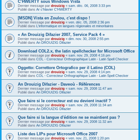
C’HWERTY sous Windows Vista
Dernier message par
drouizig
«
sam. déc. 06, 2008 3:33 pm
Publié dans
Ar c'hlavier C'HWERTY
[MSDN] Vista en Zoulou, c'est dispo !
Dernier message par
drouizig
«
ven. déc. 05, 2008 2:36 pm
Publié dans
L'informatique en langues régionales et minoritaires
« An Drouizig Difazier 2007, Service Pack 4 »
Dernier message par
drouizig
«
dim. nov. 30, 2008 2:55 pm
Publié dans
An DROUIZIG Difazier
Download COL2.x, the latin spellchecker for Microsoft Office
Dernier message par
drouizig
«
sam. nov. 29, 2008 4:16 pm
Publié dans
COL - Correcteur Orthographique Latin - Latin Spell Checker
Oggetto: Correttore Ortografico per il Latino (COL)
Dernier message par
drouizig
«
sam. nov. 29, 2008 4:14 pm
Publié dans
COL - Correcteur Orthographique Latin - Latin Spell Checker
An Drouizig Difazier - Daveoù - Références
Dernier message par
drouizig
«
sam. nov. 29, 2008 11:47 am
Publié dans
An DROUIZIG Difazier
Que faire si le correcteur est ou devient inactif ?
Dernier message par
drouizig
«
sam. nov. 29, 2008 11:34 am
Publié dans
An DROUIZIG Difazier
Que faire si la langue d'édition ne se maintient pas ?
Dernier message par
drouizig
«
sam. nov. 29, 2008 11:32 am
Publié dans
An DROUIZIG Difazier
Liste des LIPs pour Microsoft Office 2007
Dernier message par
drouizig
«
ven. nov. 21, 2008 1:20 pm