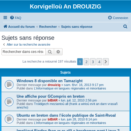
Korvigelloù An DROUIZIG
FAQ
Connexion
R
Accueil du forum
Rechercher
Sujets sans réponse
e
Sujets sans réponse
c
Aller sur la recherche avancée
h
Rechercher
Recherche avancée
e
1
2
3
4
Suivant
La recherche a retourné 197 résultats
r
c
Sujets
h
Windows 8 disponible en Tamazight
e
Dernier message par
drouizig
«
sam. févr. 16, 2013 9:17 pm
Publié dans
L'informatique en langues régionales et minoritaires
r
Une affiche pour GCompris en breton
Dernier message par
bIBAR
«
lun. juil. 12, 2010 2:56 pm
Publié dans
Troidigezh meziantoù all (frank a wirioù evit an darn vrasañ
anezho)
Ubuntu en breton dans l'école publique de Saint-Rvoal
Dernier message par
bIBAR
«
lun. juin 28, 2010 8:14 pm
Publié dans
L'informatique en langues régionales et minoritaires
Implijout Firefox (hag ar re all) e brezhoneg gant Linux ?