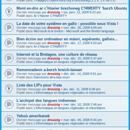
Publié dans
Troidigezh OpenOffice.org e brezhoneg (1.1.x, 2.x ha 3.x)
Mont en-dro ar c´hlavier brezhoneg C'HWERTY 'barzh Ubuntu
Dernier message par
drouizig
«
lun. janv. 12, 2009 8:22 pm
Publié dans
Ar c'hlavier C'HWERTY
La date de votre système en gallo : possible sous Vista !
Dernier message par
drouizig
«
ven. déc. 26, 2008 6:58 pm
Publié dans
Microsoft et le breton - Microsoft and the Breton language
Bien écrire sur ordinateur en māori, espéranto, gallois...
Dernier message par
drouizig
«
mer. déc. 17, 2008 5:03 pm
Publié dans
Ar c'hlavier C'HWERTY
Internet et la Bretagne, une culture de réseau
Dernier message par
drouizig
«
mar. déc. 16, 2008 5:47 pm
Publié dans
L'informatique en langues régionales et minoritaires
Kemennadenn a-berzh breizh-taiwan
Dernier message par
drouizig
«
dim. déc. 14, 2008 9:51 pm
Publié dans
Danvezioù all a-bep seurt
Liste des LIPs pour Vista
Dernier message par
drouizig
«
jeu. déc. 11, 2008 6:09 pm
Publié dans
L'informatique en langues régionales et minoritaires
L'archipel des langues indiennes
Dernier message par
drouizig
«
mer. déc. 10, 2008 2:48 pm
Publié dans
L'informatique en langues régionales et minoritaires
Yehoù amerikanek
Dernier message par
drouizig
«
mar. déc. 09, 2008 8:34 pm
Publié dans
L'informatique en langues régionales et minoritaires