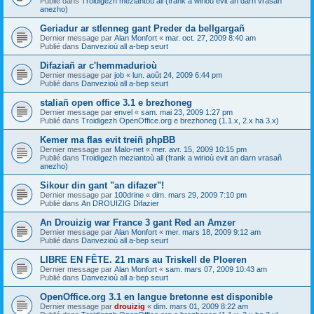
Publié dans
Troidigezh meziantoù all (frank a wirioù evit an darn vrasañ
anezho)
Geriadur ar stlenneg gant Preder da bellgargañ
Dernier message par
Alan Monfort
«
mar. oct. 27, 2009 8:40 am
Publié dans
Danvezioù all a-bep seurt
Difaziañ ar c'hemmadurioù
Dernier message par
job
«
lun. août 24, 2009 6:44 pm
Publié dans
Danvezioù all a-bep seurt
staliañ open office 3.1 e brezhoneg
Dernier message par
envel
«
sam. mai 23, 2009 1:27 pm
Publié dans
Troidigezh OpenOffice.org e brezhoneg (1.1.x, 2.x ha 3.x)
Kemer ma flas evit treiñ phpBB
Dernier message par
Malo-net
«
mer. avr. 15, 2009 10:15 pm
Publié dans
Troidigezh meziantoù all (frank a wirioù evit an darn vrasañ
anezho)
Sikour din gant "an difazer"!
Dernier message par
100drine
«
dim. mars 29, 2009 7:10 pm
Publié dans
An DROUIZIG Difazier
An Drouizig war France 3 gant Red an Amzer
Dernier message par
Alan Monfort
«
mer. mars 18, 2009 9:12 am
Publié dans
Danvezioù all a-bep seurt
LIBRE EN FÊTE. 21 mars au Triskell de Ploeren
Dernier message par
Alan Monfort
«
sam. mars 07, 2009 10:43 am
Publié dans
Danvezioù all a-bep seurt
OpenOffice.org 3.1 en langue bretonne est disponible
Dernier message par
drouizig
«
dim. mars 01, 2009 8:22 am