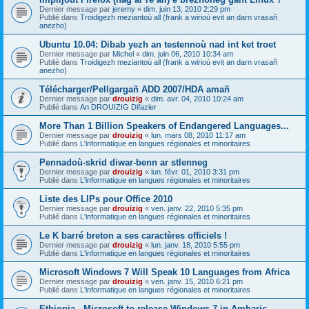
Dernier message par
jeremy
«
dim. juin 13, 2010 2:29 pm
Publié dans
Troidigezh meziantoù all (frank a wirioù evit an darn vrasañ
anezho)
Ubuntu 10.04: Dibab yezh an testennoù nad int ket troet
Dernier message par
Michel
«
dim. juin 06, 2010 10:34 am
Publié dans
Troidigezh meziantoù all (frank a wirioù evit an darn vrasañ
anezho)
Télécharger/Pellgargañ ADD 2007/HDA amañ
Dernier message par
drouizig
«
dim. avr. 04, 2010 10:24 am
Publié dans
An DROUIZIG Difazier
More Than 1 Billion Speakers of Endangered Languages...
Dernier message par
drouizig
«
lun. mars 08, 2010 11:17 am
Publié dans
L'informatique en langues régionales et minoritaires
Pennadoù-skrid diwar-benn ar stlenneg
Dernier message par
drouizig
«
lun. févr. 01, 2010 3:31 pm
Publié dans
L'informatique en langues régionales et minoritaires
Liste des LIPs pour Office 2010
Dernier message par
drouizig
«
ven. janv. 22, 2010 5:35 pm
Publié dans
L'informatique en langues régionales et minoritaires
Le K barré breton a ses caractères officiels !
Dernier message par
drouizig
«
lun. janv. 18, 2010 5:55 pm
Publié dans
L'informatique en langues régionales et minoritaires
Microsoft Windows 7 Will Speak 10 Languages from Africa
Dernier message par
drouizig
«
ven. janv. 15, 2010 6:21 pm
Publié dans
L'informatique en langues régionales et minoritaires
Ethiopia - Microsoft to release Windows 7 in Amharic