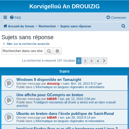
Korvigelloù An DROUIZIG
FAQ
Connexion
R
Accueil du forum
Rechercher
Sujets sans réponse
e
Sujets sans réponse
c
Aller sur la recherche avancée
h
Rechercher
Recherche avancée
e
1
2
3
4
Suivant
La recherche a retourné 197 résultats
r
c
Sujets
h
Windows 8 disponible en Tamazight
e
Dernier message par
drouizig
«
sam. févr. 16, 2013 9:17 pm
Publié dans
L'informatique en langues régionales et minoritaires
r
Une affiche pour GCompris en breton
Dernier message par
bIBAR
«
lun. juil. 12, 2010 2:56 pm
Publié dans
Troidigezh meziantoù all (frank a wirioù evit an darn vrasañ
anezho)
Ubuntu en breton dans l'école publique de Saint-Rvoal
Dernier message par
bIBAR
«
lun. juin 28, 2010 8:14 pm
Publié dans
L'informatique en langues régionales et minoritaires
Implijout Firefox (hag ar re all) e brezhoneg gant Linux ?