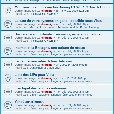
Publié dans
Troidigezh OpenOffice.org e brezhoneg (1.1.x, 2.x ha 3.x)
Mont en-dro ar c´hlavier brezhoneg C'HWERTY 'barzh Ubuntu
Dernier message par
drouizig
«
lun. janv. 12, 2009 8:22 pm
Publié dans
Ar c'hlavier C'HWERTY
La date de votre système en gallo : possible sous Vista !
Dernier message par
drouizig
«
ven. déc. 26, 2008 6:58 pm
Publié dans
Microsoft et le breton - Microsoft and the Breton language
Bien écrire sur ordinateur en māori, espéranto, gallois...
Dernier message par
drouizig
«
mer. déc. 17, 2008 5:03 pm
Publié dans
Ar c'hlavier C'HWERTY
Internet et la Bretagne, une culture de réseau
Dernier message par
drouizig
«
mar. déc. 16, 2008 5:47 pm
Publié dans
L'informatique en langues régionales et minoritaires
Kemennadenn a-berzh breizh-taiwan
Dernier message par
drouizig
«
dim. déc. 14, 2008 9:51 pm
Publié dans
Danvezioù all a-bep seurt
Liste des LIPs pour Vista
Dernier message par
drouizig
«
jeu. déc. 11, 2008 6:09 pm
Publié dans
L'informatique en langues régionales et minoritaires
L'archipel des langues indiennes
Dernier message par
drouizig
«
mer. déc. 10, 2008 2:48 pm
Publié dans
L'informatique en langues régionales et minoritaires
Yehoù amerikanek
Dernier message par
drouizig
«
mar. déc. 09, 2008 8:34 pm
Publié dans
L'informatique en langues régionales et minoritaires