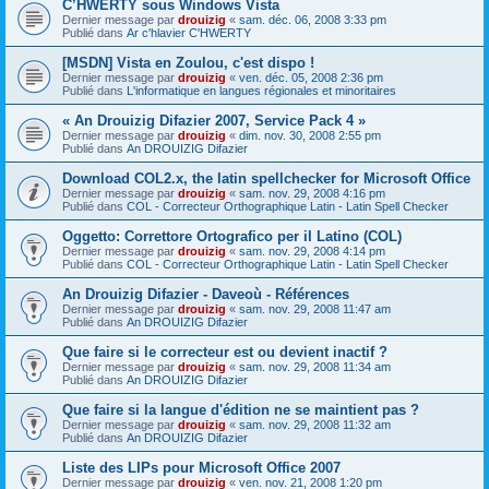
C’HWERTY sous Windows Vista
Dernier message par
drouizig
«
sam. déc. 06, 2008 3:33 pm
Publié dans
Ar c'hlavier C'HWERTY
[MSDN] Vista en Zoulou, c'est dispo !
Dernier message par
drouizig
«
ven. déc. 05, 2008 2:36 pm
Publié dans
L'informatique en langues régionales et minoritaires
« An Drouizig Difazier 2007, Service Pack 4 »
Dernier message par
drouizig
«
dim. nov. 30, 2008 2:55 pm
Publié dans
An DROUIZIG Difazier
Download COL2.x, the latin spellchecker for Microsoft Office
Dernier message par
drouizig
«
sam. nov. 29, 2008 4:16 pm
Publié dans
COL - Correcteur Orthographique Latin - Latin Spell Checker
Oggetto: Correttore Ortografico per il Latino (COL)
Dernier message par
drouizig
«
sam. nov. 29, 2008 4:14 pm
Publié dans
COL - Correcteur Orthographique Latin - Latin Spell Checker
An Drouizig Difazier - Daveoù - Références
Dernier message par
drouizig
«
sam. nov. 29, 2008 11:47 am
Publié dans
An DROUIZIG Difazier
Que faire si le correcteur est ou devient inactif ?
Dernier message par
drouizig
«
sam. nov. 29, 2008 11:34 am
Publié dans
An DROUIZIG Difazier
Que faire si la langue d'édition ne se maintient pas ?
Dernier message par
drouizig
«
sam. nov. 29, 2008 11:32 am
Publié dans
An DROUIZIG Difazier
Liste des LIPs pour Microsoft Office 2007
Dernier message par
drouizig
«
ven. nov. 21, 2008 1:20 pm