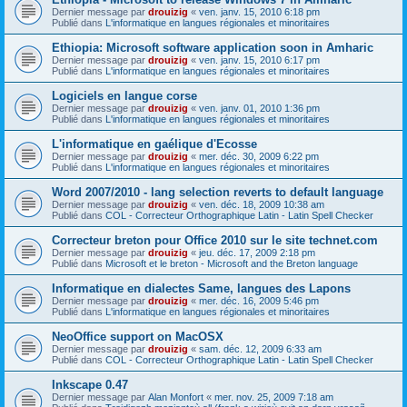
Dernier message par
drouizig
«
ven. janv. 15, 2010 6:18 pm
Publié dans
L'informatique en langues régionales et minoritaires
Ethiopia: Microsoft software application soon in Amharic
Dernier message par
drouizig
«
ven. janv. 15, 2010 6:17 pm
Publié dans
L'informatique en langues régionales et minoritaires
Logiciels en langue corse
Dernier message par
drouizig
«
ven. janv. 01, 2010 1:36 pm
Publié dans
L'informatique en langues régionales et minoritaires
L'informatique en gaélique d'Ecosse
Dernier message par
drouizig
«
mer. déc. 30, 2009 6:22 pm
Publié dans
L'informatique en langues régionales et minoritaires
Word 2007/2010 - lang selection reverts to default language
Dernier message par
drouizig
«
ven. déc. 18, 2009 10:38 am
Publié dans
COL - Correcteur Orthographique Latin - Latin Spell Checker
Correcteur breton pour Office 2010 sur le site technet.com
Dernier message par
drouizig
«
jeu. déc. 17, 2009 2:18 pm
Publié dans
Microsoft et le breton - Microsoft and the Breton language
Informatique en dialectes Same, langues des Lapons
Dernier message par
drouizig
«
mer. déc. 16, 2009 5:46 pm
Publié dans
L'informatique en langues régionales et minoritaires
NeoOffice support on MacOSX
Dernier message par
drouizig
«
sam. déc. 12, 2009 6:33 am
Publié dans
COL - Correcteur Orthographique Latin - Latin Spell Checker
Inkscape 0.47
Dernier message par
Alan Monfort
«
mer. nov. 25, 2009 7:18 am