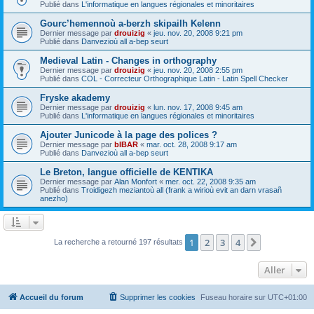
Publié dans
L'informatique en langues régionales et minoritaires
Gourc’hemennoù a-berzh skipailh Kelenn
Dernier message par
drouizig
«
jeu. nov. 20, 2008 9:21 pm
Publié dans
Danvezioù all a-bep seurt
Medieval Latin - Changes in orthography
Dernier message par
drouizig
«
jeu. nov. 20, 2008 2:55 pm
Publié dans
COL - Correcteur Orthographique Latin - Latin Spell Checker
Fryske akademy
Dernier message par
drouizig
«
lun. nov. 17, 2008 9:45 am
Publié dans
L'informatique en langues régionales et minoritaires
Ajouter Junicode à la page des polices ?
Dernier message par
bIBAR
«
mar. oct. 28, 2008 9:17 am
Publié dans
Danvezioù all a-bep seurt
Le Breton, langue officielle de KENTIKA
Dernier message par
Alan Monfort
«
mer. oct. 22, 2008 9:35 am
Publié dans
Troidigezh meziantoù all (frank a wirioù evit an darn vrasañ
anezho)
1
2
3
4
Suivant
La recherche a retourné 197 résultats
Aller
Accueil du forum
Supprimer les cookies
Fuseau horaire sur
UTC+01:00