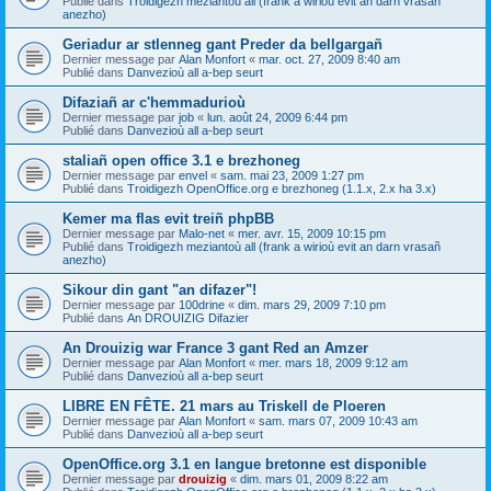
Publié dans
Troidigezh meziantoù all (frank a wirioù evit an darn vrasañ
anezho)
Geriadur ar stlenneg gant Preder da bellgargañ
Dernier message par
Alan Monfort
«
mar. oct. 27, 2009 8:40 am
Publié dans
Danvezioù all a-bep seurt
Difaziañ ar c'hemmadurioù
Dernier message par
job
«
lun. août 24, 2009 6:44 pm
Publié dans
Danvezioù all a-bep seurt
staliañ open office 3.1 e brezhoneg
Dernier message par
envel
«
sam. mai 23, 2009 1:27 pm
Publié dans
Troidigezh OpenOffice.org e brezhoneg (1.1.x, 2.x ha 3.x)
Kemer ma flas evit treiñ phpBB
Dernier message par
Malo-net
«
mer. avr. 15, 2009 10:15 pm
Publié dans
Troidigezh meziantoù all (frank a wirioù evit an darn vrasañ
anezho)
Sikour din gant "an difazer"!
Dernier message par
100drine
«
dim. mars 29, 2009 7:10 pm
Publié dans
An DROUIZIG Difazier
An Drouizig war France 3 gant Red an Amzer
Dernier message par
Alan Monfort
«
mer. mars 18, 2009 9:12 am
Publié dans
Danvezioù all a-bep seurt
LIBRE EN FÊTE. 21 mars au Triskell de Ploeren
Dernier message par
Alan Monfort
«
sam. mars 07, 2009 10:43 am
Publié dans
Danvezioù all a-bep seurt
OpenOffice.org 3.1 en langue bretonne est disponible
Dernier message par
drouizig
«
dim. mars 01, 2009 8:22 am