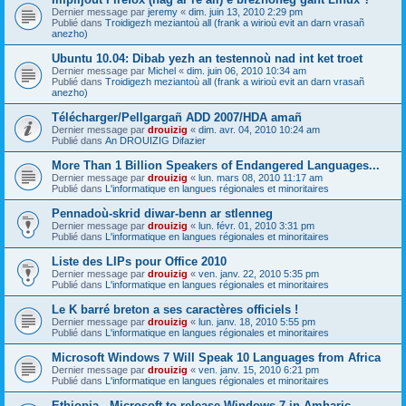
Dernier message par
jeremy
«
dim. juin 13, 2010 2:29 pm
Publié dans
Troidigezh meziantoù all (frank a wirioù evit an darn vrasañ
anezho)
Ubuntu 10.04: Dibab yezh an testennoù nad int ket troet
Dernier message par
Michel
«
dim. juin 06, 2010 10:34 am
Publié dans
Troidigezh meziantoù all (frank a wirioù evit an darn vrasañ
anezho)
Télécharger/Pellgargañ ADD 2007/HDA amañ
Dernier message par
drouizig
«
dim. avr. 04, 2010 10:24 am
Publié dans
An DROUIZIG Difazier
More Than 1 Billion Speakers of Endangered Languages...
Dernier message par
drouizig
«
lun. mars 08, 2010 11:17 am
Publié dans
L'informatique en langues régionales et minoritaires
Pennadoù-skrid diwar-benn ar stlenneg
Dernier message par
drouizig
«
lun. févr. 01, 2010 3:31 pm
Publié dans
L'informatique en langues régionales et minoritaires
Liste des LIPs pour Office 2010
Dernier message par
drouizig
«
ven. janv. 22, 2010 5:35 pm
Publié dans
L'informatique en langues régionales et minoritaires
Le K barré breton a ses caractères officiels !
Dernier message par
drouizig
«
lun. janv. 18, 2010 5:55 pm
Publié dans
L'informatique en langues régionales et minoritaires
Microsoft Windows 7 Will Speak 10 Languages from Africa
Dernier message par
drouizig
«
ven. janv. 15, 2010 6:21 pm
Publié dans
L'informatique en langues régionales et minoritaires
Ethiopia - Microsoft to release Windows 7 in Amharic