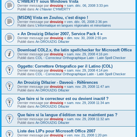
C’HWERTY sous Windows Vista
Dernier message par
drouizig
«
sam. déc. 06, 2008 3:33 pm
Publié dans
Ar c'hlavier C'HWERTY
[MSDN] Vista en Zoulou, c'est dispo !
Dernier message par
drouizig
«
ven. déc. 05, 2008 2:36 pm
Publié dans
L'informatique en langues régionales et minoritaires
« An Drouizig Difazier 2007, Service Pack 4 »
Dernier message par
drouizig
«
dim. nov. 30, 2008 2:55 pm
Publié dans
An DROUIZIG Difazier
Download COL2.x, the latin spellchecker for Microsoft Office
Dernier message par
drouizig
«
sam. nov. 29, 2008 4:16 pm
Publié dans
COL - Correcteur Orthographique Latin - Latin Spell Checker
Oggetto: Correttore Ortografico per il Latino (COL)
Dernier message par
drouizig
«
sam. nov. 29, 2008 4:14 pm
Publié dans
COL - Correcteur Orthographique Latin - Latin Spell Checker
An Drouizig Difazier - Daveoù - Références
Dernier message par
drouizig
«
sam. nov. 29, 2008 11:47 am
Publié dans
An DROUIZIG Difazier
Que faire si le correcteur est ou devient inactif ?
Dernier message par
drouizig
«
sam. nov. 29, 2008 11:34 am
Publié dans
An DROUIZIG Difazier
Que faire si la langue d'édition ne se maintient pas ?
Dernier message par
drouizig
«
sam. nov. 29, 2008 11:32 am
Publié dans
An DROUIZIG Difazier
Liste des LIPs pour Microsoft Office 2007
Dernier message par
drouizig
«
ven. nov. 21, 2008 1:20 pm