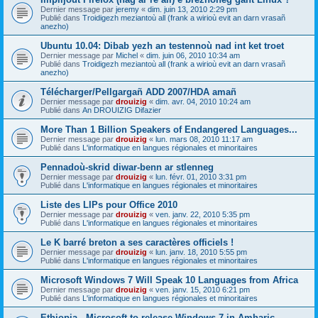
Dernier message par
jeremy
«
dim. juin 13, 2010 2:29 pm
Publié dans
Troidigezh meziantoù all (frank a wirioù evit an darn vrasañ
anezho)
Ubuntu 10.04: Dibab yezh an testennoù nad int ket troet
Dernier message par
Michel
«
dim. juin 06, 2010 10:34 am
Publié dans
Troidigezh meziantoù all (frank a wirioù evit an darn vrasañ
anezho)
Télécharger/Pellgargañ ADD 2007/HDA amañ
Dernier message par
drouizig
«
dim. avr. 04, 2010 10:24 am
Publié dans
An DROUIZIG Difazier
More Than 1 Billion Speakers of Endangered Languages...
Dernier message par
drouizig
«
lun. mars 08, 2010 11:17 am
Publié dans
L'informatique en langues régionales et minoritaires
Pennadoù-skrid diwar-benn ar stlenneg
Dernier message par
drouizig
«
lun. févr. 01, 2010 3:31 pm
Publié dans
L'informatique en langues régionales et minoritaires
Liste des LIPs pour Office 2010
Dernier message par
drouizig
«
ven. janv. 22, 2010 5:35 pm
Publié dans
L'informatique en langues régionales et minoritaires
Le K barré breton a ses caractères officiels !
Dernier message par
drouizig
«
lun. janv. 18, 2010 5:55 pm
Publié dans
L'informatique en langues régionales et minoritaires
Microsoft Windows 7 Will Speak 10 Languages from Africa
Dernier message par
drouizig
«
ven. janv. 15, 2010 6:21 pm
Publié dans
L'informatique en langues régionales et minoritaires
Ethiopia - Microsoft to release Windows 7 in Amharic