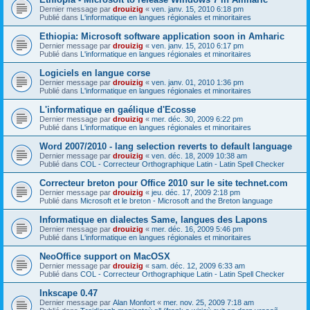
Dernier message par
drouizig
«
ven. janv. 15, 2010 6:18 pm
Publié dans
L'informatique en langues régionales et minoritaires
Ethiopia: Microsoft software application soon in Amharic
Dernier message par
drouizig
«
ven. janv. 15, 2010 6:17 pm
Publié dans
L'informatique en langues régionales et minoritaires
Logiciels en langue corse
Dernier message par
drouizig
«
ven. janv. 01, 2010 1:36 pm
Publié dans
L'informatique en langues régionales et minoritaires
L'informatique en gaélique d'Ecosse
Dernier message par
drouizig
«
mer. déc. 30, 2009 6:22 pm
Publié dans
L'informatique en langues régionales et minoritaires
Word 2007/2010 - lang selection reverts to default language
Dernier message par
drouizig
«
ven. déc. 18, 2009 10:38 am
Publié dans
COL - Correcteur Orthographique Latin - Latin Spell Checker
Correcteur breton pour Office 2010 sur le site technet.com
Dernier message par
drouizig
«
jeu. déc. 17, 2009 2:18 pm
Publié dans
Microsoft et le breton - Microsoft and the Breton language
Informatique en dialectes Same, langues des Lapons
Dernier message par
drouizig
«
mer. déc. 16, 2009 5:46 pm
Publié dans
L'informatique en langues régionales et minoritaires
NeoOffice support on MacOSX
Dernier message par
drouizig
«
sam. déc. 12, 2009 6:33 am
Publié dans
COL - Correcteur Orthographique Latin - Latin Spell Checker
Inkscape 0.47
Dernier message par
Alan Monfort
«
mer. nov. 25, 2009 7:18 am