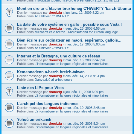
Publié dans
Troidigezh OpenOffice.org e brezhoneg (1.1.x, 2.x ha 3.x)
Mont en-dro ar c´hlavier brezhoneg C'HWERTY 'barzh Ubuntu
Dernier message par
drouizig
«
lun. janv. 12, 2009 8:22 pm
Publié dans
Ar c'hlavier C'HWERTY
La date de votre système en gallo : possible sous Vista !
Dernier message par
drouizig
«
ven. déc. 26, 2008 6:58 pm
Publié dans
Microsoft et le breton - Microsoft and the Breton language
Bien écrire sur ordinateur en māori, espéranto, gallois...
Dernier message par
drouizig
«
mer. déc. 17, 2008 5:03 pm
Publié dans
Ar c'hlavier C'HWERTY
Internet et la Bretagne, une culture de réseau
Dernier message par
drouizig
«
mar. déc. 16, 2008 5:47 pm
Publié dans
L'informatique en langues régionales et minoritaires
Kemennadenn a-berzh breizh-taiwan
Dernier message par
drouizig
«
dim. déc. 14, 2008 9:51 pm
Publié dans
Danvezioù all a-bep seurt
Liste des LIPs pour Vista
Dernier message par
drouizig
«
jeu. déc. 11, 2008 6:09 pm
Publié dans
L'informatique en langues régionales et minoritaires
L'archipel des langues indiennes
Dernier message par
drouizig
«
mer. déc. 10, 2008 2:48 pm
Publié dans
L'informatique en langues régionales et minoritaires
Yehoù amerikanek
Dernier message par
drouizig
«
mar. déc. 09, 2008 8:34 pm
Publié dans
L'informatique en langues régionales et minoritaires