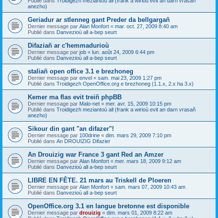
Publié dans
Troidigezh meziantoù all (frank a wirioù evit an darn vrasañ
anezho)
Geriadur ar stlenneg gant Preder da bellgargañ
Dernier message par
Alan Monfort
«
mar. oct. 27, 2009 8:40 am
Publié dans
Danvezioù all a-bep seurt
Difaziañ ar c'hemmadurioù
Dernier message par
job
«
lun. août 24, 2009 6:44 pm
Publié dans
Danvezioù all a-bep seurt
staliañ open office 3.1 e brezhoneg
Dernier message par
envel
«
sam. mai 23, 2009 1:27 pm
Publié dans
Troidigezh OpenOffice.org e brezhoneg (1.1.x, 2.x ha 3.x)
Kemer ma flas evit treiñ phpBB
Dernier message par
Malo-net
«
mer. avr. 15, 2009 10:15 pm
Publié dans
Troidigezh meziantoù all (frank a wirioù evit an darn vrasañ
anezho)
Sikour din gant "an difazer"!
Dernier message par
100drine
«
dim. mars 29, 2009 7:10 pm
Publié dans
An DROUIZIG Difazier
An Drouizig war France 3 gant Red an Amzer
Dernier message par
Alan Monfort
«
mer. mars 18, 2009 9:12 am
Publié dans
Danvezioù all a-bep seurt
LIBRE EN FÊTE. 21 mars au Triskell de Ploeren
Dernier message par
Alan Monfort
«
sam. mars 07, 2009 10:43 am
Publié dans
Danvezioù all a-bep seurt
OpenOffice.org 3.1 en langue bretonne est disponible
Dernier message par
drouizig
«
dim. mars 01, 2009 8:22 am