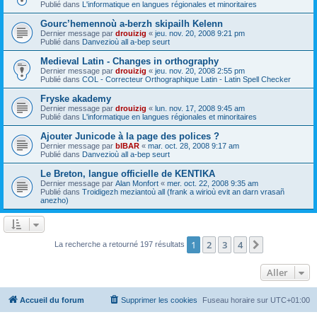
Publié dans
L'informatique en langues régionales et minoritaires
Gourc’hemennoù a-berzh skipailh Kelenn
Dernier message par
drouizig
«
jeu. nov. 20, 2008 9:21 pm
Publié dans
Danvezioù all a-bep seurt
Medieval Latin - Changes in orthography
Dernier message par
drouizig
«
jeu. nov. 20, 2008 2:55 pm
Publié dans
COL - Correcteur Orthographique Latin - Latin Spell Checker
Fryske akademy
Dernier message par
drouizig
«
lun. nov. 17, 2008 9:45 am
Publié dans
L'informatique en langues régionales et minoritaires
Ajouter Junicode à la page des polices ?
Dernier message par
bIBAR
«
mar. oct. 28, 2008 9:17 am
Publié dans
Danvezioù all a-bep seurt
Le Breton, langue officielle de KENTIKA
Dernier message par
Alan Monfort
«
mer. oct. 22, 2008 9:35 am
Publié dans
Troidigezh meziantoù all (frank a wirioù evit an darn vrasañ
anezho)
1
2
3
4
Suivant
La recherche a retourné 197 résultats
Aller
Accueil du forum
Supprimer les cookies
Fuseau horaire sur
UTC+01:00