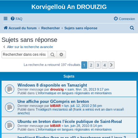
Korvigelloù An DROUIZIG
FAQ
Connexion
R
Accueil du forum
Rechercher
Sujets sans réponse
e
Sujets sans réponse
c
Aller sur la recherche avancée
h
Rechercher
Recherche avancée
e
1
2
3
4
Suivant
La recherche a retourné 197 résultats
r
c
Sujets
h
Windows 8 disponible en Tamazight
e
Dernier message par
drouizig
«
sam. févr. 16, 2013 9:17 pm
Publié dans
L'informatique en langues régionales et minoritaires
r
Une affiche pour GCompris en breton
Dernier message par
bIBAR
«
lun. juil. 12, 2010 2:56 pm
Publié dans
Troidigezh meziantoù all (frank a wirioù evit an darn vrasañ
anezho)
Ubuntu en breton dans l'école publique de Saint-Rvoal
Dernier message par
bIBAR
«
lun. juin 28, 2010 8:14 pm
Publié dans
L'informatique en langues régionales et minoritaires
Implijout Firefox (hag ar re all) e brezhoneg gant Linux ?