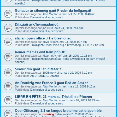
Publié dans
Troidigezh meziantoù all (frank a wirioù evit an darn vrasañ
anezho)
Geriadur ar stlenneg gant Preder da bellgargañ
Dernier message par
Alan Monfort
«
mar. oct. 27, 2009 8:40 am
Publié dans
Danvezioù all a-bep seurt
Difaziañ ar c'hemmadurioù
Dernier message par
job
«
lun. août 24, 2009 6:44 pm
Publié dans
Danvezioù all a-bep seurt
staliañ open office 3.1 e brezhoneg
Dernier message par
envel
«
sam. mai 23, 2009 1:27 pm
Publié dans
Troidigezh OpenOffice.org e brezhoneg (1.1.x, 2.x ha 3.x)
Kemer ma flas evit treiñ phpBB
Dernier message par
Malo-net
«
mer. avr. 15, 2009 10:15 pm
Publié dans
Troidigezh meziantoù all (frank a wirioù evit an darn vrasañ
anezho)
Sikour din gant "an difazer"!
Dernier message par
100drine
«
dim. mars 29, 2009 7:10 pm
Publié dans
An DROUIZIG Difazier
An Drouizig war France 3 gant Red an Amzer
Dernier message par
Alan Monfort
«
mer. mars 18, 2009 9:12 am
Publié dans
Danvezioù all a-bep seurt
LIBRE EN FÊTE. 21 mars au Triskell de Ploeren
Dernier message par
Alan Monfort
«
sam. mars 07, 2009 10:43 am
Publié dans
Danvezioù all a-bep seurt
OpenOffice.org 3.1 en langue bretonne est disponible
Dernier message par
drouizig
«
dim. mars 01, 2009 8:22 am