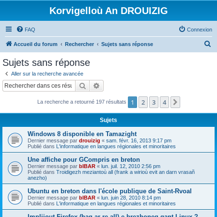
Korvigelloù An DROUIZIG
FAQ
Connexion
R
Accueil du forum
Rechercher
Sujets sans réponse
e
Sujets sans réponse
c
Aller sur la recherche avancée
h
Rechercher
Recherche avancée
e
1
2
3
4
Suivant
La recherche a retourné 197 résultats
r
c
Sujets
h
Windows 8 disponible en Tamazight
e
Dernier message par
drouizig
«
sam. févr. 16, 2013 9:17 pm
Publié dans
L'informatique en langues régionales et minoritaires
r
Une affiche pour GCompris en breton
Dernier message par
bIBAR
«
lun. juil. 12, 2010 2:56 pm
Publié dans
Troidigezh meziantoù all (frank a wirioù evit an darn vrasañ
anezho)
Ubuntu en breton dans l'école publique de Saint-Rvoal
Dernier message par
bIBAR
«
lun. juin 28, 2010 8:14 pm
Publié dans
L'informatique en langues régionales et minoritaires
Implijout Firefox (hag ar re all) e brezhoneg gant Linux ?