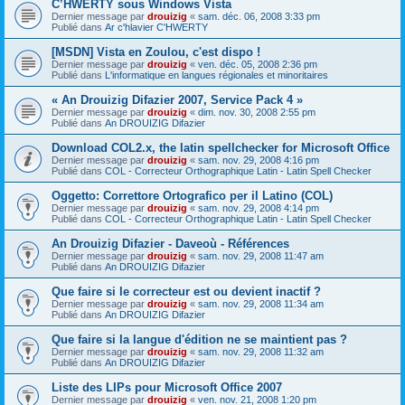
C’HWERTY sous Windows Vista
Dernier message par
drouizig
«
sam. déc. 06, 2008 3:33 pm
Publié dans
Ar c'hlavier C'HWERTY
[MSDN] Vista en Zoulou, c'est dispo !
Dernier message par
drouizig
«
ven. déc. 05, 2008 2:36 pm
Publié dans
L'informatique en langues régionales et minoritaires
« An Drouizig Difazier 2007, Service Pack 4 »
Dernier message par
drouizig
«
dim. nov. 30, 2008 2:55 pm
Publié dans
An DROUIZIG Difazier
Download COL2.x, the latin spellchecker for Microsoft Office
Dernier message par
drouizig
«
sam. nov. 29, 2008 4:16 pm
Publié dans
COL - Correcteur Orthographique Latin - Latin Spell Checker
Oggetto: Correttore Ortografico per il Latino (COL)
Dernier message par
drouizig
«
sam. nov. 29, 2008 4:14 pm
Publié dans
COL - Correcteur Orthographique Latin - Latin Spell Checker
An Drouizig Difazier - Daveoù - Références
Dernier message par
drouizig
«
sam. nov. 29, 2008 11:47 am
Publié dans
An DROUIZIG Difazier
Que faire si le correcteur est ou devient inactif ?
Dernier message par
drouizig
«
sam. nov. 29, 2008 11:34 am
Publié dans
An DROUIZIG Difazier
Que faire si la langue d'édition ne se maintient pas ?
Dernier message par
drouizig
«
sam. nov. 29, 2008 11:32 am
Publié dans
An DROUIZIG Difazier
Liste des LIPs pour Microsoft Office 2007
Dernier message par
drouizig
«
ven. nov. 21, 2008 1:20 pm