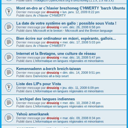
Publié dans
Troidigezh OpenOffice.org e brezhoneg (1.1.x, 2.x ha 3.x)
Mont en-dro ar c´hlavier brezhoneg C'HWERTY 'barzh Ubuntu
Dernier message par
drouizig
«
lun. janv. 12, 2009 8:22 pm
Publié dans
Ar c'hlavier C'HWERTY
La date de votre système en gallo : possible sous Vista !
Dernier message par
drouizig
«
ven. déc. 26, 2008 6:58 pm
Publié dans
Microsoft et le breton - Microsoft and the Breton language
Bien écrire sur ordinateur en māori, espéranto, gallois...
Dernier message par
drouizig
«
mer. déc. 17, 2008 5:03 pm
Publié dans
Ar c'hlavier C'HWERTY
Internet et la Bretagne, une culture de réseau
Dernier message par
drouizig
«
mar. déc. 16, 2008 5:47 pm
Publié dans
L'informatique en langues régionales et minoritaires
Kemennadenn a-berzh breizh-taiwan
Dernier message par
drouizig
«
dim. déc. 14, 2008 9:51 pm
Publié dans
Danvezioù all a-bep seurt
Liste des LIPs pour Vista
Dernier message par
drouizig
«
jeu. déc. 11, 2008 6:09 pm
Publié dans
L'informatique en langues régionales et minoritaires
L'archipel des langues indiennes
Dernier message par
drouizig
«
mer. déc. 10, 2008 2:48 pm
Publié dans
L'informatique en langues régionales et minoritaires
Yehoù amerikanek
Dernier message par
drouizig
«
mar. déc. 09, 2008 8:34 pm
Publié dans
L'informatique en langues régionales et minoritaires