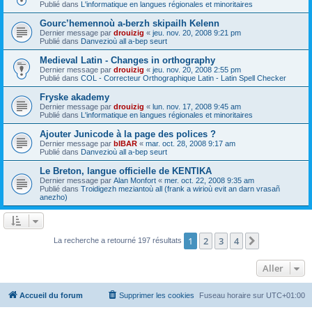
Publié dans
L'informatique en langues régionales et minoritaires
Gourc’hemennoù a-berzh skipailh Kelenn
Dernier message par
drouizig
«
jeu. nov. 20, 2008 9:21 pm
Publié dans
Danvezioù all a-bep seurt
Medieval Latin - Changes in orthography
Dernier message par
drouizig
«
jeu. nov. 20, 2008 2:55 pm
Publié dans
COL - Correcteur Orthographique Latin - Latin Spell Checker
Fryske akademy
Dernier message par
drouizig
«
lun. nov. 17, 2008 9:45 am
Publié dans
L'informatique en langues régionales et minoritaires
Ajouter Junicode à la page des polices ?
Dernier message par
bIBAR
«
mar. oct. 28, 2008 9:17 am
Publié dans
Danvezioù all a-bep seurt
Le Breton, langue officielle de KENTIKA
Dernier message par
Alan Monfort
«
mer. oct. 22, 2008 9:35 am
Publié dans
Troidigezh meziantoù all (frank a wirioù evit an darn vrasañ
anezho)
1
2
3
4
Suivant
La recherche a retourné 197 résultats
Aller
Accueil du forum
Supprimer les cookies
Fuseau horaire sur
UTC+01:00