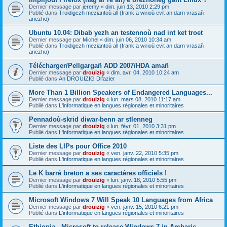
Dernier message par
jeremy
«
dim. juin 13, 2010 2:29 pm
Publié dans
Troidigezh meziantoù all (frank a wirioù evit an darn vrasañ
anezho)
Ubuntu 10.04: Dibab yezh an testennoù nad int ket troet
Dernier message par
Michel
«
dim. juin 06, 2010 10:34 am
Publié dans
Troidigezh meziantoù all (frank a wirioù evit an darn vrasañ
anezho)
Télécharger/Pellgargañ ADD 2007/HDA amañ
Dernier message par
drouizig
«
dim. avr. 04, 2010 10:24 am
Publié dans
An DROUIZIG Difazier
More Than 1 Billion Speakers of Endangered Languages...
Dernier message par
drouizig
«
lun. mars 08, 2010 11:17 am
Publié dans
L'informatique en langues régionales et minoritaires
Pennadoù-skrid diwar-benn ar stlenneg
Dernier message par
drouizig
«
lun. févr. 01, 2010 3:31 pm
Publié dans
L'informatique en langues régionales et minoritaires
Liste des LIPs pour Office 2010
Dernier message par
drouizig
«
ven. janv. 22, 2010 5:35 pm
Publié dans
L'informatique en langues régionales et minoritaires
Le K barré breton a ses caractères officiels !
Dernier message par
drouizig
«
lun. janv. 18, 2010 5:55 pm
Publié dans
L'informatique en langues régionales et minoritaires
Microsoft Windows 7 Will Speak 10 Languages from Africa
Dernier message par
drouizig
«
ven. janv. 15, 2010 6:21 pm
Publié dans
L'informatique en langues régionales et minoritaires
Ethiopia - Microsoft to release Windows 7 in Amharic