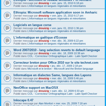
Dernier message par
drouizig
«
ven. janv. 15, 2010 6:18 pm
Publié dans
L'informatique en langues régionales et minoritaires
Ethiopia: Microsoft software application soon in Amharic
Dernier message par
drouizig
«
ven. janv. 15, 2010 6:17 pm
Publié dans
L'informatique en langues régionales et minoritaires
Logiciels en langue corse
Dernier message par
drouizig
«
ven. janv. 01, 2010 1:36 pm
Publié dans
L'informatique en langues régionales et minoritaires
L'informatique en gaélique d'Ecosse
Dernier message par
drouizig
«
mer. déc. 30, 2009 6:22 pm
Publié dans
L'informatique en langues régionales et minoritaires
Word 2007/2010 - lang selection reverts to default language
Dernier message par
drouizig
«
ven. déc. 18, 2009 10:38 am
Publié dans
COL - Correcteur Orthographique Latin - Latin Spell Checker
Correcteur breton pour Office 2010 sur le site technet.com
Dernier message par
drouizig
«
jeu. déc. 17, 2009 2:18 pm
Publié dans
Microsoft et le breton - Microsoft and the Breton language
Informatique en dialectes Same, langues des Lapons
Dernier message par
drouizig
«
mer. déc. 16, 2009 5:46 pm
Publié dans
L'informatique en langues régionales et minoritaires
NeoOffice support on MacOSX
Dernier message par
drouizig
«
sam. déc. 12, 2009 6:33 am
Publié dans
COL - Correcteur Orthographique Latin - Latin Spell Checker
Inkscape 0.47
Dernier message par
Alan Monfort
«
mer. nov. 25, 2009 7:18 am