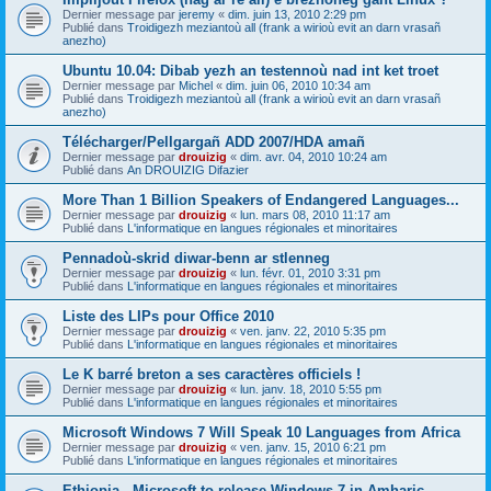
Dernier message par
jeremy
«
dim. juin 13, 2010 2:29 pm
Publié dans
Troidigezh meziantoù all (frank a wirioù evit an darn vrasañ
anezho)
Ubuntu 10.04: Dibab yezh an testennoù nad int ket troet
Dernier message par
Michel
«
dim. juin 06, 2010 10:34 am
Publié dans
Troidigezh meziantoù all (frank a wirioù evit an darn vrasañ
anezho)
Télécharger/Pellgargañ ADD 2007/HDA amañ
Dernier message par
drouizig
«
dim. avr. 04, 2010 10:24 am
Publié dans
An DROUIZIG Difazier
More Than 1 Billion Speakers of Endangered Languages...
Dernier message par
drouizig
«
lun. mars 08, 2010 11:17 am
Publié dans
L'informatique en langues régionales et minoritaires
Pennadoù-skrid diwar-benn ar stlenneg
Dernier message par
drouizig
«
lun. févr. 01, 2010 3:31 pm
Publié dans
L'informatique en langues régionales et minoritaires
Liste des LIPs pour Office 2010
Dernier message par
drouizig
«
ven. janv. 22, 2010 5:35 pm
Publié dans
L'informatique en langues régionales et minoritaires
Le K barré breton a ses caractères officiels !
Dernier message par
drouizig
«
lun. janv. 18, 2010 5:55 pm
Publié dans
L'informatique en langues régionales et minoritaires
Microsoft Windows 7 Will Speak 10 Languages from Africa
Dernier message par
drouizig
«
ven. janv. 15, 2010 6:21 pm
Publié dans
L'informatique en langues régionales et minoritaires
Ethiopia - Microsoft to release Windows 7 in Amharic