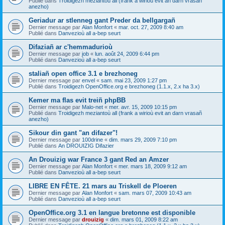
Publié dans
Troidigezh meziantoù all (frank a wirioù evit an darn vrasañ
anezho)
Geriadur ar stlenneg gant Preder da bellgargañ
Dernier message par
Alan Monfort
«
mar. oct. 27, 2009 8:40 am
Publié dans
Danvezioù all a-bep seurt
Difaziañ ar c'hemmadurioù
Dernier message par
job
«
lun. août 24, 2009 6:44 pm
Publié dans
Danvezioù all a-bep seurt
staliañ open office 3.1 e brezhoneg
Dernier message par
envel
«
sam. mai 23, 2009 1:27 pm
Publié dans
Troidigezh OpenOffice.org e brezhoneg (1.1.x, 2.x ha 3.x)
Kemer ma flas evit treiñ phpBB
Dernier message par
Malo-net
«
mer. avr. 15, 2009 10:15 pm
Publié dans
Troidigezh meziantoù all (frank a wirioù evit an darn vrasañ
anezho)
Sikour din gant "an difazer"!
Dernier message par
100drine
«
dim. mars 29, 2009 7:10 pm
Publié dans
An DROUIZIG Difazier
An Drouizig war France 3 gant Red an Amzer
Dernier message par
Alan Monfort
«
mer. mars 18, 2009 9:12 am
Publié dans
Danvezioù all a-bep seurt
LIBRE EN FÊTE. 21 mars au Triskell de Ploeren
Dernier message par
Alan Monfort
«
sam. mars 07, 2009 10:43 am
Publié dans
Danvezioù all a-bep seurt
OpenOffice.org 3.1 en langue bretonne est disponible
Dernier message par
drouizig
«
dim. mars 01, 2009 8:22 am