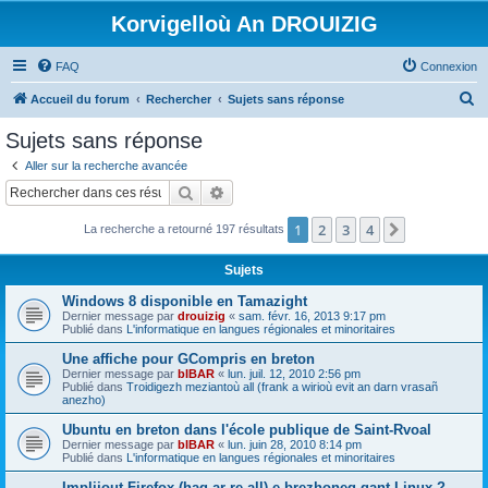
Korvigelloù An DROUIZIG
FAQ
Connexion
R
Accueil du forum
Rechercher
Sujets sans réponse
e
Sujets sans réponse
c
Aller sur la recherche avancée
h
Rechercher
Recherche avancée
e
1
2
3
4
Suivant
La recherche a retourné 197 résultats
r
c
Sujets
h
Windows 8 disponible en Tamazight
e
Dernier message par
drouizig
«
sam. févr. 16, 2013 9:17 pm
Publié dans
L'informatique en langues régionales et minoritaires
r
Une affiche pour GCompris en breton
Dernier message par
bIBAR
«
lun. juil. 12, 2010 2:56 pm
Publié dans
Troidigezh meziantoù all (frank a wirioù evit an darn vrasañ
anezho)
Ubuntu en breton dans l'école publique de Saint-Rvoal
Dernier message par
bIBAR
«
lun. juin 28, 2010 8:14 pm
Publié dans
L'informatique en langues régionales et minoritaires
Implijout Firefox (hag ar re all) e brezhoneg gant Linux ?