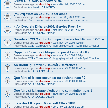
C’HWERTY sous Windows Vista
Dernier message par
drouizig
«
sam. déc. 06, 2008 3:33 pm
Publié dans
Ar c'hlavier C'HWERTY
[MSDN] Vista en Zoulou, c'est dispo !
Dernier message par
drouizig
«
ven. déc. 05, 2008 2:36 pm
Publié dans
L'informatique en langues régionales et minoritaires
« An Drouizig Difazier 2007, Service Pack 4 »
Dernier message par
drouizig
«
dim. nov. 30, 2008 2:55 pm
Publié dans
An DROUIZIG Difazier
Download COL2.x, the latin spellchecker for Microsoft Office
Dernier message par
drouizig
«
sam. nov. 29, 2008 4:16 pm
Publié dans
COL - Correcteur Orthographique Latin - Latin Spell Checker
Oggetto: Correttore Ortografico per il Latino (COL)
Dernier message par
drouizig
«
sam. nov. 29, 2008 4:14 pm
Publié dans
COL - Correcteur Orthographique Latin - Latin Spell Checker
An Drouizig Difazier - Daveoù - Références
Dernier message par
drouizig
«
sam. nov. 29, 2008 11:47 am
Publié dans
An DROUIZIG Difazier
Que faire si le correcteur est ou devient inactif ?
Dernier message par
drouizig
«
sam. nov. 29, 2008 11:34 am
Publié dans
An DROUIZIG Difazier
Que faire si la langue d'édition ne se maintient pas ?
Dernier message par
drouizig
«
sam. nov. 29, 2008 11:32 am
Publié dans
An DROUIZIG Difazier
Liste des LIPs pour Microsoft Office 2007
Dernier message par
drouizig
«
ven. nov. 21, 2008 1:20 pm