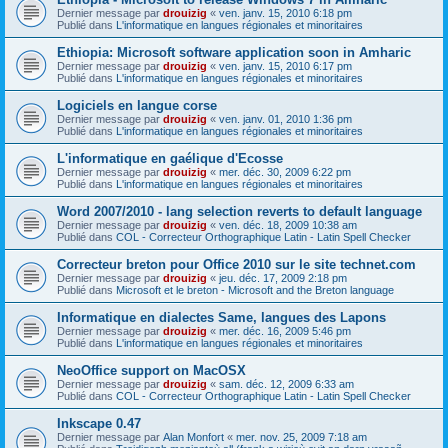
Dernier message par
drouizig
«
ven. janv. 15, 2010 6:18 pm
Publié dans
L'informatique en langues régionales et minoritaires
Ethiopia: Microsoft software application soon in Amharic
Dernier message par
drouizig
«
ven. janv. 15, 2010 6:17 pm
Publié dans
L'informatique en langues régionales et minoritaires
Logiciels en langue corse
Dernier message par
drouizig
«
ven. janv. 01, 2010 1:36 pm
Publié dans
L'informatique en langues régionales et minoritaires
L'informatique en gaélique d'Ecosse
Dernier message par
drouizig
«
mer. déc. 30, 2009 6:22 pm
Publié dans
L'informatique en langues régionales et minoritaires
Word 2007/2010 - lang selection reverts to default language
Dernier message par
drouizig
«
ven. déc. 18, 2009 10:38 am
Publié dans
COL - Correcteur Orthographique Latin - Latin Spell Checker
Correcteur breton pour Office 2010 sur le site technet.com
Dernier message par
drouizig
«
jeu. déc. 17, 2009 2:18 pm
Publié dans
Microsoft et le breton - Microsoft and the Breton language
Informatique en dialectes Same, langues des Lapons
Dernier message par
drouizig
«
mer. déc. 16, 2009 5:46 pm
Publié dans
L'informatique en langues régionales et minoritaires
NeoOffice support on MacOSX
Dernier message par
drouizig
«
sam. déc. 12, 2009 6:33 am
Publié dans
COL - Correcteur Orthographique Latin - Latin Spell Checker
Inkscape 0.47
Dernier message par
Alan Monfort
«
mer. nov. 25, 2009 7:18 am