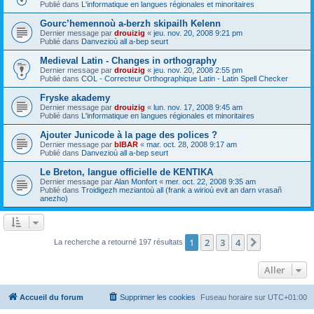
Publié dans
L'informatique en langues régionales et minoritaires
Gourc’hemennoù a-berzh skipailh Kelenn
Dernier message par
drouizig
«
jeu. nov. 20, 2008 9:21 pm
Publié dans
Danvezioù all a-bep seurt
Medieval Latin - Changes in orthography
Dernier message par
drouizig
«
jeu. nov. 20, 2008 2:55 pm
Publié dans
COL - Correcteur Orthographique Latin - Latin Spell Checker
Fryske akademy
Dernier message par
drouizig
«
lun. nov. 17, 2008 9:45 am
Publié dans
L'informatique en langues régionales et minoritaires
Ajouter Junicode à la page des polices ?
Dernier message par
bIBAR
«
mar. oct. 28, 2008 9:17 am
Publié dans
Danvezioù all a-bep seurt
Le Breton, langue officielle de KENTIKA
Dernier message par
Alan Monfort
«
mer. oct. 22, 2008 9:35 am
Publié dans
Troidigezh meziantoù all (frank a wirioù evit an darn vrasañ
anezho)
1
2
3
4
Suivant
La recherche a retourné 197 résultats
Aller
Accueil du forum
Supprimer les cookies
Fuseau horaire sur
UTC+01:00