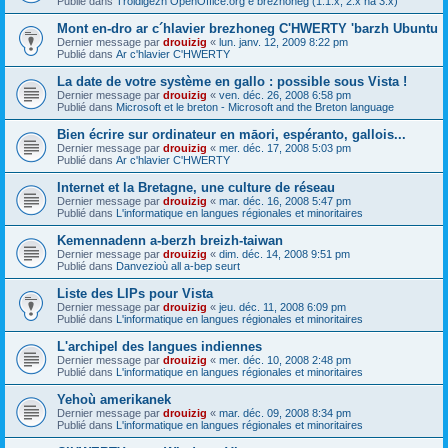
Publié dans
Troidigezh OpenOffice.org e brezhoneg (1.1.x, 2.x ha 3.x)
Mont en-dro ar c´hlavier brezhoneg C'HWERTY 'barzh Ubuntu
Dernier message par
drouizig
«
lun. janv. 12, 2009 8:22 pm
Publié dans
Ar c'hlavier C'HWERTY
La date de votre système en gallo : possible sous Vista !
Dernier message par
drouizig
«
ven. déc. 26, 2008 6:58 pm
Publié dans
Microsoft et le breton - Microsoft and the Breton language
Bien écrire sur ordinateur en māori, espéranto, gallois...
Dernier message par
drouizig
«
mer. déc. 17, 2008 5:03 pm
Publié dans
Ar c'hlavier C'HWERTY
Internet et la Bretagne, une culture de réseau
Dernier message par
drouizig
«
mar. déc. 16, 2008 5:47 pm
Publié dans
L'informatique en langues régionales et minoritaires
Kemennadenn a-berzh breizh-taiwan
Dernier message par
drouizig
«
dim. déc. 14, 2008 9:51 pm
Publié dans
Danvezioù all a-bep seurt
Liste des LIPs pour Vista
Dernier message par
drouizig
«
jeu. déc. 11, 2008 6:09 pm
Publié dans
L'informatique en langues régionales et minoritaires
L'archipel des langues indiennes
Dernier message par
drouizig
«
mer. déc. 10, 2008 2:48 pm
Publié dans
L'informatique en langues régionales et minoritaires
Yehoù amerikanek
Dernier message par
drouizig
«
mar. déc. 09, 2008 8:34 pm
Publié dans
L'informatique en langues régionales et minoritaires