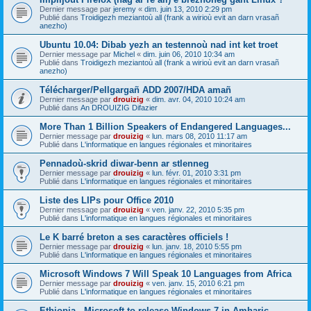
Dernier message par
jeremy
«
dim. juin 13, 2010 2:29 pm
Publié dans
Troidigezh meziantoù all (frank a wirioù evit an darn vrasañ
anezho)
Ubuntu 10.04: Dibab yezh an testennoù nad int ket troet
Dernier message par
Michel
«
dim. juin 06, 2010 10:34 am
Publié dans
Troidigezh meziantoù all (frank a wirioù evit an darn vrasañ
anezho)
Télécharger/Pellgargañ ADD 2007/HDA amañ
Dernier message par
drouizig
«
dim. avr. 04, 2010 10:24 am
Publié dans
An DROUIZIG Difazier
More Than 1 Billion Speakers of Endangered Languages...
Dernier message par
drouizig
«
lun. mars 08, 2010 11:17 am
Publié dans
L'informatique en langues régionales et minoritaires
Pennadoù-skrid diwar-benn ar stlenneg
Dernier message par
drouizig
«
lun. févr. 01, 2010 3:31 pm
Publié dans
L'informatique en langues régionales et minoritaires
Liste des LIPs pour Office 2010
Dernier message par
drouizig
«
ven. janv. 22, 2010 5:35 pm
Publié dans
L'informatique en langues régionales et minoritaires
Le K barré breton a ses caractères officiels !
Dernier message par
drouizig
«
lun. janv. 18, 2010 5:55 pm
Publié dans
L'informatique en langues régionales et minoritaires
Microsoft Windows 7 Will Speak 10 Languages from Africa
Dernier message par
drouizig
«
ven. janv. 15, 2010 6:21 pm
Publié dans
L'informatique en langues régionales et minoritaires
Ethiopia - Microsoft to release Windows 7 in Amharic