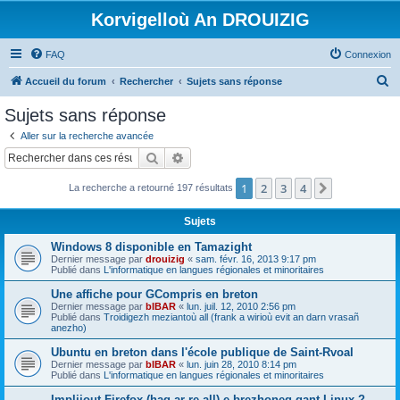
Korvigelloù An DROUIZIG
FAQ
Connexion
R
Accueil du forum
Rechercher
Sujets sans réponse
e
Sujets sans réponse
c
Aller sur la recherche avancée
h
Rechercher
Recherche avancée
e
1
2
3
4
Suivant
La recherche a retourné 197 résultats
r
c
Sujets
h
Windows 8 disponible en Tamazight
e
Dernier message par
drouizig
«
sam. févr. 16, 2013 9:17 pm
Publié dans
L'informatique en langues régionales et minoritaires
r
Une affiche pour GCompris en breton
Dernier message par
bIBAR
«
lun. juil. 12, 2010 2:56 pm
Publié dans
Troidigezh meziantoù all (frank a wirioù evit an darn vrasañ
anezho)
Ubuntu en breton dans l'école publique de Saint-Rvoal
Dernier message par
bIBAR
«
lun. juin 28, 2010 8:14 pm
Publié dans
L'informatique en langues régionales et minoritaires
Implijout Firefox (hag ar re all) e brezhoneg gant Linux ?