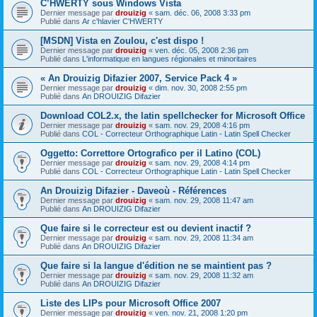
C’HWERTY sous Windows Vista
Dernier message par
drouizig
«
sam. déc. 06, 2008 3:33 pm
Publié dans
Ar c'hlavier C'HWERTY
[MSDN] Vista en Zoulou, c'est dispo !
Dernier message par
drouizig
«
ven. déc. 05, 2008 2:36 pm
Publié dans
L'informatique en langues régionales et minoritaires
« An Drouizig Difazier 2007, Service Pack 4 »
Dernier message par
drouizig
«
dim. nov. 30, 2008 2:55 pm
Publié dans
An DROUIZIG Difazier
Download COL2.x, the latin spellchecker for Microsoft Office
Dernier message par
drouizig
«
sam. nov. 29, 2008 4:16 pm
Publié dans
COL - Correcteur Orthographique Latin - Latin Spell Checker
Oggetto: Correttore Ortografico per il Latino (COL)
Dernier message par
drouizig
«
sam. nov. 29, 2008 4:14 pm
Publié dans
COL - Correcteur Orthographique Latin - Latin Spell Checker
An Drouizig Difazier - Daveoù - Références
Dernier message par
drouizig
«
sam. nov. 29, 2008 11:47 am
Publié dans
An DROUIZIG Difazier
Que faire si le correcteur est ou devient inactif ?
Dernier message par
drouizig
«
sam. nov. 29, 2008 11:34 am
Publié dans
An DROUIZIG Difazier
Que faire si la langue d'édition ne se maintient pas ?
Dernier message par
drouizig
«
sam. nov. 29, 2008 11:32 am
Publié dans
An DROUIZIG Difazier
Liste des LIPs pour Microsoft Office 2007
Dernier message par
drouizig
«
ven. nov. 21, 2008 1:20 pm