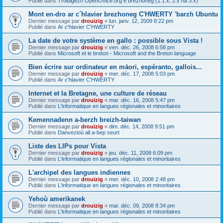
Publié dans
Troidigezh OpenOffice.org e brezhoneg (1.1.x, 2.x ha 3.x)
Mont en-dro ar c´hlavier brezhoneg C'HWERTY 'barzh Ubuntu
Dernier message par
drouizig
«
lun. janv. 12, 2009 8:22 pm
Publié dans
Ar c'hlavier C'HWERTY
La date de votre système en gallo : possible sous Vista !
Dernier message par
drouizig
«
ven. déc. 26, 2008 6:58 pm
Publié dans
Microsoft et le breton - Microsoft and the Breton language
Bien écrire sur ordinateur en māori, espéranto, gallois...
Dernier message par
drouizig
«
mer. déc. 17, 2008 5:03 pm
Publié dans
Ar c'hlavier C'HWERTY
Internet et la Bretagne, une culture de réseau
Dernier message par
drouizig
«
mar. déc. 16, 2008 5:47 pm
Publié dans
L'informatique en langues régionales et minoritaires
Kemennadenn a-berzh breizh-taiwan
Dernier message par
drouizig
«
dim. déc. 14, 2008 9:51 pm
Publié dans
Danvezioù all a-bep seurt
Liste des LIPs pour Vista
Dernier message par
drouizig
«
jeu. déc. 11, 2008 6:09 pm
Publié dans
L'informatique en langues régionales et minoritaires
L'archipel des langues indiennes
Dernier message par
drouizig
«
mer. déc. 10, 2008 2:48 pm
Publié dans
L'informatique en langues régionales et minoritaires
Yehoù amerikanek
Dernier message par
drouizig
«
mar. déc. 09, 2008 8:34 pm
Publié dans
L'informatique en langues régionales et minoritaires