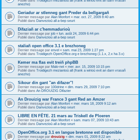
Publié dans
Troidigezh meziantoù all (frank a wirioù evit an darn vrasañ
anezho)
Geriadur ar stlenneg gant Preder da bellgargañ
Dernier message par
Alan Monfort
«
mar. oct. 27, 2009 8:40 am
Publié dans
Danvezioù all a-bep seurt
Difaziañ ar c'hemmadurioù
Dernier message par
job
«
lun. août 24, 2009 6:44 pm
Publié dans
Danvezioù all a-bep seurt
staliañ open office 3.1 e brezhoneg
Dernier message par
envel
«
sam. mai 23, 2009 1:27 pm
Publié dans
Troidigezh OpenOffice.org e brezhoneg (1.1.x, 2.x ha 3.x)
Kemer ma flas evit treiñ phpBB
Dernier message par
Malo-net
«
mer. avr. 15, 2009 10:15 pm
Publié dans
Troidigezh meziantoù all (frank a wirioù evit an darn vrasañ
anezho)
Sikour din gant "an difazer"!
Dernier message par
100drine
«
dim. mars 29, 2009 7:10 pm
Publié dans
An DROUIZIG Difazier
An Drouizig war France 3 gant Red an Amzer
Dernier message par
Alan Monfort
«
mer. mars 18, 2009 9:12 am
Publié dans
Danvezioù all a-bep seurt
LIBRE EN FÊTE. 21 mars au Triskell de Ploeren
Dernier message par
Alan Monfort
«
sam. mars 07, 2009 10:43 am
Publié dans
Danvezioù all a-bep seurt
OpenOffice.org 3.1 en langue bretonne est disponible
Dernier message par
drouizig
«
dim. mars 01, 2009 8:22 am