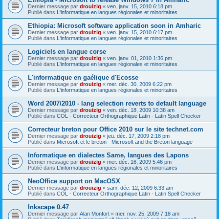
Dernier message par
drouizig
«
ven. janv. 15, 2010 6:18 pm
Publié dans
L'informatique en langues régionales et minoritaires
Ethiopia: Microsoft software application soon in Amharic
Dernier message par
drouizig
«
ven. janv. 15, 2010 6:17 pm
Publié dans
L'informatique en langues régionales et minoritaires
Logiciels en langue corse
Dernier message par
drouizig
«
ven. janv. 01, 2010 1:36 pm
Publié dans
L'informatique en langues régionales et minoritaires
L'informatique en gaélique d'Ecosse
Dernier message par
drouizig
«
mer. déc. 30, 2009 6:22 pm
Publié dans
L'informatique en langues régionales et minoritaires
Word 2007/2010 - lang selection reverts to default language
Dernier message par
drouizig
«
ven. déc. 18, 2009 10:38 am
Publié dans
COL - Correcteur Orthographique Latin - Latin Spell Checker
Correcteur breton pour Office 2010 sur le site technet.com
Dernier message par
drouizig
«
jeu. déc. 17, 2009 2:18 pm
Publié dans
Microsoft et le breton - Microsoft and the Breton language
Informatique en dialectes Same, langues des Lapons
Dernier message par
drouizig
«
mer. déc. 16, 2009 5:46 pm
Publié dans
L'informatique en langues régionales et minoritaires
NeoOffice support on MacOSX
Dernier message par
drouizig
«
sam. déc. 12, 2009 6:33 am
Publié dans
COL - Correcteur Orthographique Latin - Latin Spell Checker
Inkscape 0.47
Dernier message par
Alan Monfort
«
mer. nov. 25, 2009 7:18 am