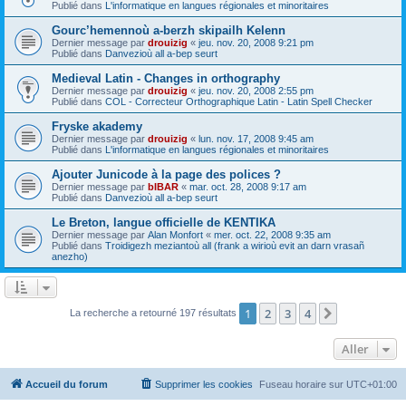
Publié dans
L'informatique en langues régionales et minoritaires
Gourc’hemennoù a-berzh skipailh Kelenn
Dernier message par
drouizig
«
jeu. nov. 20, 2008 9:21 pm
Publié dans
Danvezioù all a-bep seurt
Medieval Latin - Changes in orthography
Dernier message par
drouizig
«
jeu. nov. 20, 2008 2:55 pm
Publié dans
COL - Correcteur Orthographique Latin - Latin Spell Checker
Fryske akademy
Dernier message par
drouizig
«
lun. nov. 17, 2008 9:45 am
Publié dans
L'informatique en langues régionales et minoritaires
Ajouter Junicode à la page des polices ?
Dernier message par
bIBAR
«
mar. oct. 28, 2008 9:17 am
Publié dans
Danvezioù all a-bep seurt
Le Breton, langue officielle de KENTIKA
Dernier message par
Alan Monfort
«
mer. oct. 22, 2008 9:35 am
Publié dans
Troidigezh meziantoù all (frank a wirioù evit an darn vrasañ
anezho)
1
2
3
4
Suivant
La recherche a retourné 197 résultats
Aller
Accueil du forum
Supprimer les cookies
Fuseau horaire sur
UTC+01:00