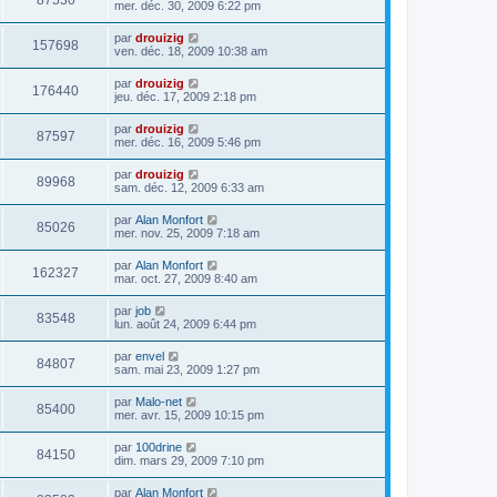
87530
mer. déc. 30, 2009 6:22 pm
par
drouizig
157698
ven. déc. 18, 2009 10:38 am
par
drouizig
176440
jeu. déc. 17, 2009 2:18 pm
par
drouizig
87597
mer. déc. 16, 2009 5:46 pm
par
drouizig
89968
sam. déc. 12, 2009 6:33 am
par
Alan Monfort
85026
mer. nov. 25, 2009 7:18 am
par
Alan Monfort
162327
mar. oct. 27, 2009 8:40 am
par
job
83548
lun. août 24, 2009 6:44 pm
par
envel
84807
sam. mai 23, 2009 1:27 pm
par
Malo-net
85400
mer. avr. 15, 2009 10:15 pm
par
100drine
84150
dim. mars 29, 2009 7:10 pm
par
Alan Monfort