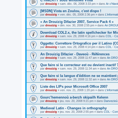
C’HWERTY sous Windows Vista
par
drouizig
»
sam. déc. 06, 2008 3:33 pm
» dans
Ar c'hla
[MSDN] Vista en Zoulou, c'est dispo !
par
drouizig
»
ven. déc. 05, 2008 2:36 pm
» dans
L'informat
« An Drouizig Difazier 2007, Service Pack 4 »
par
drouizig
»
dim. nov. 30, 2008 2:55 pm
» dans
An DROUIZ
Download COL2.x, the latin spellchecker for Mic
par
drouizig
»
sam. nov. 29, 2008 4:16 pm
» dans
COL - Cor
Oggetto: Correttore Ortografico per il Latino (C
par
drouizig
»
sam. nov. 29, 2008 4:14 pm
» dans
COL - Cor
An Drouizig Difazier - Daveoù - Références
par
drouizig
»
sam. nov. 29, 2008 11:47 am
» dans
An DROU
Que faire si le correcteur est ou devient inactif 
par
drouizig
»
sam. nov. 29, 2008 11:34 am
» dans
An DROU
Que faire si la langue d'édition ne se maintient
par
drouizig
»
sam. nov. 29, 2008 11:32 am
» dans
An DROU
Liste des LIPs pour Microsoft Office 2007
par
drouizig
»
ven. nov. 21, 2008 1:20 pm
» dans
L'informat
Gourc’hemennoù a-berzh skipailh Kelenn
par
drouizig
»
jeu. nov. 20, 2008 9:21 pm
» dans
Danvezioù 
Medieval Latin - Changes in orthography
par
drouizig
»
jeu. nov. 20, 2008 2:55 pm
» dans
COL - Corr