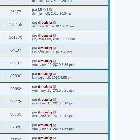
dim. juin 13, 2010 2:29 pm
par
Michel
86177
dim. juin 06, 2010 10:34 am
par
drouizig
175155
dim. avr. 04, 2010 10:24 am
par
drouizig
101776
lun. mars 08, 2010 11:17 am
par
drouizig
84137
lun. févr. 01, 2010 3:31 pm
par
drouizig
89703
ven. janv. 22, 2010 5:35 pm
par
drouizig
89800
lun. janv. 18, 2010 5:55 pm
par
drouizig
90688
ven. janv. 15, 2010 6:21 pm
par
drouizig
90228
ven. janv. 15, 2010 6:18 pm
par
drouizig
88755
ven. janv. 15, 2010 6:17 pm
par
drouizig
87320
ven. janv. 01, 2010 1:36 pm
par
drouizig