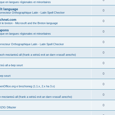
0
ique en langues régionales et minoritaires
ult language
0
rrecteur Orthographique Latin - Latin Spell Checker
technet.com
0
t le breton - Microsoft and the Breton language
Lapons
0
ique en langues régionales et minoritaires
0
recteur Orthographique Latin - Latin Spell Checker
0
gezh meziantoù all (frank a wirioù evit an darn vrasañ anezho)
0
où all a-bep seurt
0
bep seurt
0
enOffice.org e brezhoneg (1.1.x, 2.x ha 3.x)
0
h meziantoù all (frank a wirioù evit an darn vrasañ anezho)
0
ZIG Difazier