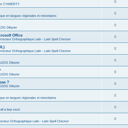
0
vier C'HWERTY
0
ique en langues régionales et minoritaires
0
IG Difazier
rosoft Office
0
recteur Orthographique Latin - Latin Spell Checker
OL)
0
recteur Orthographique Latin - Latin Spell Checker
0
IZIG Difazier
?
0
IZIG Difazier
 pas ?
0
IZIG Difazier
0
ique en langues régionales et minoritaires
0
all a-bep seurt
0
ecteur Orthographique Latin - Latin Spell Checker