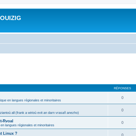
ROUIZIG
RÉPONSES
0
tique en langues régionales et minoritaires
0
iantoù all (frank a wirioù evit an darn vrasañ anezho)
t-Rvoal
0
 en langues régionales et minoritaires
nt Linux ?
0