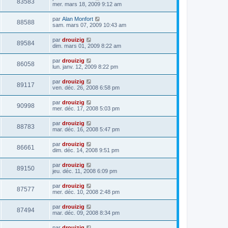
83583
mer. mars 18, 2009 9:12 am
par
Alan Monfort
88588
sam. mars 07, 2009 10:43 am
par
drouizig
89584
dim. mars 01, 2009 8:22 am
par
drouizig
86058
lun. janv. 12, 2009 8:22 pm
par
drouizig
89117
ven. déc. 26, 2008 6:58 pm
par
drouizig
90998
mer. déc. 17, 2008 5:03 pm
par
drouizig
88783
mar. déc. 16, 2008 5:47 pm
par
drouizig
86661
dim. déc. 14, 2008 9:51 pm
par
drouizig
89150
jeu. déc. 11, 2008 6:09 pm
par
drouizig
87577
mer. déc. 10, 2008 2:48 pm
par
drouizig
87494
mar. déc. 09, 2008 8:34 pm
par
drouizig