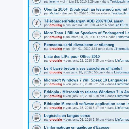
par
jeremy
»
dim. juin 13, 2010 2:29 pm
» dans
Troidigezh me
Ubuntu 10.04: Dibab yezh an testennoù nad int k
par
Michel
»
dim. juin 06, 2010 10:34 am
» dans
Troidigezh m
Télécharger/Pellgargañ ADD 2007/HDA amañ
par
drouizig
»
dim. avr. 04, 2010 10:24 am
» dans
An DROUI
More Than 1 Billion Speakers of Endangered L
par
drouizig
»
lun. mars 08, 2010 11:17 am
» dans
L'informa
Pennadoù-skrid diwar-benn ar stlenneg
par
drouizig
»
lun. févr. 01, 2010 3:31 pm
» dans
L'informati
Liste des LIPs pour Office 2010
par
drouizig
»
ven. janv. 22, 2010 5:35 pm
» dans
L'informat
Le K barré breton a ses caractères officiels !
par
drouizig
»
lun. janv. 18, 2010 5:55 pm
» dans
L'informat
Microsoft Windows 7 Will Speak 10 Languages 
par
drouizig
»
ven. janv. 15, 2010 6:21 pm
» dans
L'informat
Ethiopia - Microsoft to release Windows 7 in A
par
drouizig
»
ven. janv. 15, 2010 6:18 pm
» dans
L'informat
Ethiopia: Microsoft software application soon 
par
drouizig
»
ven. janv. 15, 2010 6:17 pm
» dans
L'informat
Logiciels en langue corse
par
drouizig
»
ven. janv. 01, 2010 1:36 pm
» dans
L'informat
L'informatique en gaélique d'Ecosse