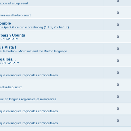
0
zioù all a-bep seurt
0
vezioù all a-bep seurt
onible
0
h OpenOffice.org e brezhoneg (1.1.x, 2.x ha 3.x)
'barzh Ubuntu
0
ier C'HWERTY
s Vista !
0
et le breton - Microsoft and the Breton language
allois...
0
ier C'HWERTY
0
ique en langues régionales et minoritaires
0
all a-bep seurt
0
que en langues régionales et minoritaires
0
ique en langues régionales et minoritaires
0
ique en langues régionales et minoritaires