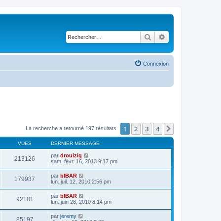
Rechercher
Recherche avancé
Connexion
1
2
3
4
Suivant
La recherche a retourné 197 résultats
VUES
DERNIER MESSAGE
par
drouizig
213126
sam. févr. 16, 2013 9:17 pm
par
bIBAR
179937
lun. juil. 12, 2010 2:56 pm
par
bIBAR
92181
lun. juin 28, 2010 8:14 pm
par
jeremy
85197