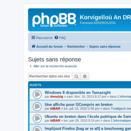
Korvigelloù An D
Foromoù KERZROUIZIG
Raccourcis
FAQ
Accueil du forum
Rechercher
Sujets sans réponse
Sujets sans réponse
Aller sur la recherche avancée
Rechercher
Recherche avancée
SUJETS
Windows 8 disponible en Tamazight
par
drouizig
»
sam. févr. 16, 2013 9:17 pm
» dans
L'informa
Une affiche pour GCompris en breton
par
bIBAR
»
lun. juil. 12, 2010 2:56 pm
» dans
Troidigezh mez
Ubuntu en breton dans l'école publique de Sain
par
bIBAR
»
lun. juin 28, 2010 8:14 pm
» dans
L'informatique
Implijout Firefox (hag ar re all) e brezhoneg ga