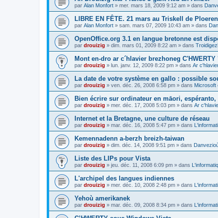
par
Alan Monfort
»
mer. mars 18, 2009 9:12 am
» dans
Danve
LIBRE EN FÊTE. 21 mars au Triskell de Ploeren
par
Alan Monfort
»
sam. mars 07, 2009 10:43 am
» dans
Dan
OpenOffice.org 3.1 en langue bretonne est disp
par
drouizig
»
dim. mars 01, 2009 8:22 am
» dans
Troidigez
Mont en-dro ar c´hlavier brezhoneg C'HWERTY 
par
drouizig
»
lun. janv. 12, 2009 8:22 pm
» dans
Ar c'hlav
La date de votre système en gallo : possible sou
par
drouizig
»
ven. déc. 26, 2008 6:58 pm
» dans
Microsoft 
Bien écrire sur ordinateur en māori, espéranto, g
par
drouizig
»
mer. déc. 17, 2008 5:03 pm
» dans
Ar c'hlav
Internet et la Bretagne, une culture de réseau
par
drouizig
»
mar. déc. 16, 2008 5:47 pm
» dans
L'informat
Kemennadenn a-berzh breizh-taiwan
par
drouizig
»
dim. déc. 14, 2008 9:51 pm
» dans
Danvezioù 
Liste des LIPs pour Vista
par
drouizig
»
jeu. déc. 11, 2008 6:09 pm
» dans
L'informati
L'archipel des langues indiennes
par
drouizig
»
mer. déc. 10, 2008 2:48 pm
» dans
L'informat
Yehoù amerikanek
par
drouizig
»
mar. déc. 09, 2008 8:34 pm
» dans
L'informat