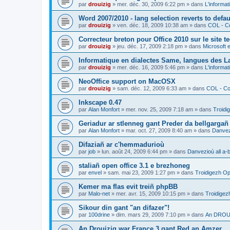
par
drouizig
»
mer. déc. 30, 2009 6:22 pm
» dans
L'informat
Word 2007/2010 - lang selection reverts to defa
par
drouizig
»
ven. déc. 18, 2009 10:38 am
» dans
COL - Co
Correcteur breton pour Office 2010 sur le site 
par
drouizig
»
jeu. déc. 17, 2009 2:18 pm
» dans
Microsoft e
Informatique en dialectes Same, langues des 
par
drouizig
»
mer. déc. 16, 2009 5:46 pm
» dans
L'informat
NeoOffice support on MacOSX
par
drouizig
»
sam. déc. 12, 2009 6:33 am
» dans
COL - Cor
Inkscape 0.47
par
Alan Monfort
»
mer. nov. 25, 2009 7:18 am
» dans
Troidi
Geriadur ar stlenneg gant Preder da bellgargañ
par
Alan Monfort
»
mar. oct. 27, 2009 8:40 am
» dans
Danvezi
Difaziañ ar c'hemmadurioù
par
job
»
lun. août 24, 2009 6:44 pm
» dans
Danvezioù all a-
staliañ open office 3.1 e brezhoneg
par
envel
»
sam. mai 23, 2009 1:27 pm
» dans
Troidigezh Op
Kemer ma flas evit treiñ phpBB
par
Malo-net
»
mer. avr. 15, 2009 10:15 pm
» dans
Troidigez
Sikour din gant "an difazer"!
par
100drine
»
dim. mars 29, 2009 7:10 pm
» dans
An DROUI
An Drouizig war France 3 gant Red an Amzer