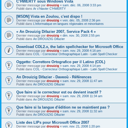
C’HWERTY sous Windows Vista
Dernier message par
drouizig
«
sam. déc. 06, 2008 3:33 pm
Publié dans
Ar c'hlavier C'HWERTY
[MSDN] Vista en Zoulou, c'est dispo !
Dernier message par
drouizig
«
ven. déc. 05, 2008 2:36 pm
Publié dans
L'informatique en langues régionales et minoritaires
« An Drouizig Difazier 2007, Service Pack 4 »
Dernier message par
drouizig
«
dim. nov. 30, 2008 2:55 pm
Publié dans
An DROUIZIG Difazier
Download COL2.x, the latin spellchecker for Microsoft Office
Dernier message par
drouizig
«
sam. nov. 29, 2008 4:16 pm
Publié dans
COL - Correcteur Orthographique Latin - Latin Spell Checker
Oggetto: Correttore Ortografico per il Latino (COL)
Dernier message par
drouizig
«
sam. nov. 29, 2008 4:14 pm
Publié dans
COL - Correcteur Orthographique Latin - Latin Spell Checker
An Drouizig Difazier - Daveoù - Références
Dernier message par
drouizig
«
sam. nov. 29, 2008 11:47 am
Publié dans
An DROUIZIG Difazier
Que faire si le correcteur est ou devient inactif ?
Dernier message par
drouizig
«
sam. nov. 29, 2008 11:34 am
Publié dans
An DROUIZIG Difazier
Que faire si la langue d'édition ne se maintient pas ?
Dernier message par
drouizig
«
sam. nov. 29, 2008 11:32 am
Publié dans
An DROUIZIG Difazier
Liste des LIPs pour Microsoft Office 2007
Dernier message par
drouizig
«
ven. nov. 21, 2008 1:20 pm