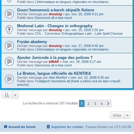
Publié dans
L'informatique en langues régionales et minoritaires
Gourc’hemennoù a-berzh skipailh Kelenn
Dernier message par
drouizig
«
jeu. nov. 20, 2008 9:21 pm
Publié dans
Danvezioù all a-bep seurt
Medieval Latin - Changes in orthography
Dernier message par
drouizig
«
jeu. nov. 20, 2008 2:55 pm
Publié dans
COL - Correcteur Orthographique Latin - Latin Spell Checker
Fryske akademy
Dernier message par
drouizig
«
lun. nov. 17, 2008 9:45 am
Publié dans
L'informatique en langues régionales et minoritaires
Ajouter Junicode à la page des polices ?
Dernier message par
bIBAR
«
mar. oct. 28, 2008 9:17 am
Publié dans
Danvezioù all a-bep seurt
Le Breton, langue officielle de KENTIKA
Dernier message par
Alan Monfort
«
mer. oct. 22, 2008 9:35 am
Publié dans
Troidigezh meziantoù all (frank a wirioù evit an darn vrasañ
anezho)
1
2
3
4
Suivant
La recherche a retourné 197 résultats
Aller
Accueil du forum
Supprimer les cookies
Fuseau horaire sur
UTC+01:00