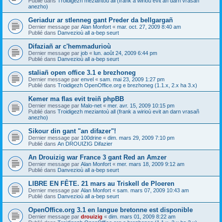
Publié dans
Troidigezh meziantoù all (frank a wirioù evit an darn vrasañ
anezho)
Geriadur ar stlenneg gant Preder da bellgargañ
Dernier message par
Alan Monfort
«
mar. oct. 27, 2009 8:40 am
Publié dans
Danvezioù all a-bep seurt
Difaziañ ar c'hemmadurioù
Dernier message par
job
«
lun. août 24, 2009 6:44 pm
Publié dans
Danvezioù all a-bep seurt
staliañ open office 3.1 e brezhoneg
Dernier message par
envel
«
sam. mai 23, 2009 1:27 pm
Publié dans
Troidigezh OpenOffice.org e brezhoneg (1.1.x, 2.x ha 3.x)
Kemer ma flas evit treiñ phpBB
Dernier message par
Malo-net
«
mer. avr. 15, 2009 10:15 pm
Publié dans
Troidigezh meziantoù all (frank a wirioù evit an darn vrasañ
anezho)
Sikour din gant "an difazer"!
Dernier message par
100drine
«
dim. mars 29, 2009 7:10 pm
Publié dans
An DROUIZIG Difazier
An Drouizig war France 3 gant Red an Amzer
Dernier message par
Alan Monfort
«
mer. mars 18, 2009 9:12 am
Publié dans
Danvezioù all a-bep seurt
LIBRE EN FÊTE. 21 mars au Triskell de Ploeren
Dernier message par
Alan Monfort
«
sam. mars 07, 2009 10:43 am
Publié dans
Danvezioù all a-bep seurt
OpenOffice.org 3.1 en langue bretonne est disponible
Dernier message par
drouizig
«
dim. mars 01, 2009 8:22 am