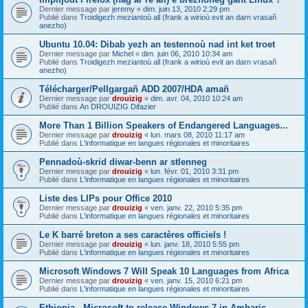
Dernier message par
jeremy
«
dim. juin 13, 2010 2:29 pm
Publié dans
Troidigezh meziantoù all (frank a wirioù evit an darn vrasañ
anezho)
Ubuntu 10.04: Dibab yezh an testennoù nad int ket troet
Dernier message par
Michel
«
dim. juin 06, 2010 10:34 am
Publié dans
Troidigezh meziantoù all (frank a wirioù evit an darn vrasañ
anezho)
Télécharger/Pellgargañ ADD 2007/HDA amañ
Dernier message par
drouizig
«
dim. avr. 04, 2010 10:24 am
Publié dans
An DROUIZIG Difazier
More Than 1 Billion Speakers of Endangered Languages...
Dernier message par
drouizig
«
lun. mars 08, 2010 11:17 am
Publié dans
L'informatique en langues régionales et minoritaires
Pennadoù-skrid diwar-benn ar stlenneg
Dernier message par
drouizig
«
lun. févr. 01, 2010 3:31 pm
Publié dans
L'informatique en langues régionales et minoritaires
Liste des LIPs pour Office 2010
Dernier message par
drouizig
«
ven. janv. 22, 2010 5:35 pm
Publié dans
L'informatique en langues régionales et minoritaires
Le K barré breton a ses caractères officiels !
Dernier message par
drouizig
«
lun. janv. 18, 2010 5:55 pm
Publié dans
L'informatique en langues régionales et minoritaires
Microsoft Windows 7 Will Speak 10 Languages from Africa
Dernier message par
drouizig
«
ven. janv. 15, 2010 6:21 pm
Publié dans
L'informatique en langues régionales et minoritaires
Ethiopia - Microsoft to release Windows 7 in Amharic