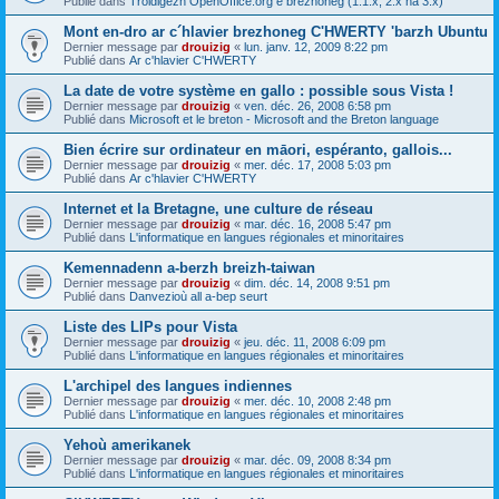
Publié dans
Troidigezh OpenOffice.org e brezhoneg (1.1.x, 2.x ha 3.x)
Mont en-dro ar c´hlavier brezhoneg C'HWERTY 'barzh Ubuntu
Dernier message par
drouizig
«
lun. janv. 12, 2009 8:22 pm
Publié dans
Ar c'hlavier C'HWERTY
La date de votre système en gallo : possible sous Vista !
Dernier message par
drouizig
«
ven. déc. 26, 2008 6:58 pm
Publié dans
Microsoft et le breton - Microsoft and the Breton language
Bien écrire sur ordinateur en māori, espéranto, gallois...
Dernier message par
drouizig
«
mer. déc. 17, 2008 5:03 pm
Publié dans
Ar c'hlavier C'HWERTY
Internet et la Bretagne, une culture de réseau
Dernier message par
drouizig
«
mar. déc. 16, 2008 5:47 pm
Publié dans
L'informatique en langues régionales et minoritaires
Kemennadenn a-berzh breizh-taiwan
Dernier message par
drouizig
«
dim. déc. 14, 2008 9:51 pm
Publié dans
Danvezioù all a-bep seurt
Liste des LIPs pour Vista
Dernier message par
drouizig
«
jeu. déc. 11, 2008 6:09 pm
Publié dans
L'informatique en langues régionales et minoritaires
L'archipel des langues indiennes
Dernier message par
drouizig
«
mer. déc. 10, 2008 2:48 pm
Publié dans
L'informatique en langues régionales et minoritaires
Yehoù amerikanek
Dernier message par
drouizig
«
mar. déc. 09, 2008 8:34 pm
Publié dans
L'informatique en langues régionales et minoritaires