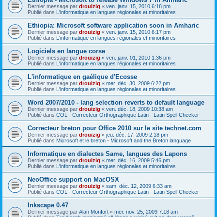
Dernier message par
drouizig
«
ven. janv. 15, 2010 6:18 pm
Publié dans
L'informatique en langues régionales et minoritaires
Ethiopia: Microsoft software application soon in Amharic
Dernier message par
drouizig
«
ven. janv. 15, 2010 6:17 pm
Publié dans
L'informatique en langues régionales et minoritaires
Logiciels en langue corse
Dernier message par
drouizig
«
ven. janv. 01, 2010 1:36 pm
Publié dans
L'informatique en langues régionales et minoritaires
L'informatique en gaélique d'Ecosse
Dernier message par
drouizig
«
mer. déc. 30, 2009 6:22 pm
Publié dans
L'informatique en langues régionales et minoritaires
Word 2007/2010 - lang selection reverts to default language
Dernier message par
drouizig
«
ven. déc. 18, 2009 10:38 am
Publié dans
COL - Correcteur Orthographique Latin - Latin Spell Checker
Correcteur breton pour Office 2010 sur le site technet.com
Dernier message par
drouizig
«
jeu. déc. 17, 2009 2:18 pm
Publié dans
Microsoft et le breton - Microsoft and the Breton language
Informatique en dialectes Same, langues des Lapons
Dernier message par
drouizig
«
mer. déc. 16, 2009 5:46 pm
Publié dans
L'informatique en langues régionales et minoritaires
NeoOffice support on MacOSX
Dernier message par
drouizig
«
sam. déc. 12, 2009 6:33 am
Publié dans
COL - Correcteur Orthographique Latin - Latin Spell Checker
Inkscape 0.47
Dernier message par
Alan Monfort
«
mer. nov. 25, 2009 7:18 am