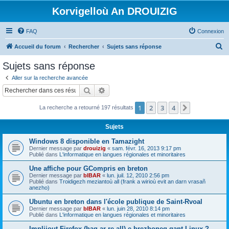
Korvigelloù An DROUIZIG
FAQ
Connexion
R
Accueil du forum
Rechercher
Sujets sans réponse
e
Sujets sans réponse
c
Aller sur la recherche avancée
h
Rechercher
Recherche avancée
e
1
2
3
4
Suivant
La recherche a retourné 197 résultats
r
c
Sujets
h
Windows 8 disponible en Tamazight
e
Dernier message par
drouizig
«
sam. févr. 16, 2013 9:17 pm
Publié dans
L'informatique en langues régionales et minoritaires
r
Une affiche pour GCompris en breton
Dernier message par
bIBAR
«
lun. juil. 12, 2010 2:56 pm
Publié dans
Troidigezh meziantoù all (frank a wirioù evit an darn vrasañ
anezho)
Ubuntu en breton dans l'école publique de Saint-Rvoal
Dernier message par
bIBAR
«
lun. juin 28, 2010 8:14 pm
Publié dans
L'informatique en langues régionales et minoritaires
Implijout Firefox (hag ar re all) e brezhoneg gant Linux ?