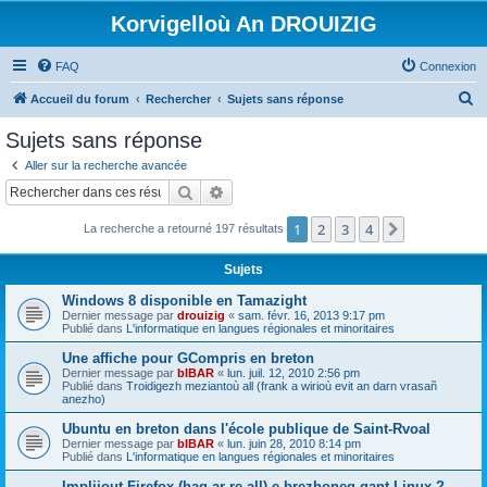
Korvigelloù An DROUIZIG
FAQ
Connexion
R
Accueil du forum
Rechercher
Sujets sans réponse
e
Sujets sans réponse
c
Aller sur la recherche avancée
h
Rechercher
Recherche avancée
e
1
2
3
4
Suivant
La recherche a retourné 197 résultats
r
c
Sujets
h
Windows 8 disponible en Tamazight
e
Dernier message par
drouizig
«
sam. févr. 16, 2013 9:17 pm
Publié dans
L'informatique en langues régionales et minoritaires
r
Une affiche pour GCompris en breton
Dernier message par
bIBAR
«
lun. juil. 12, 2010 2:56 pm
Publié dans
Troidigezh meziantoù all (frank a wirioù evit an darn vrasañ
anezho)
Ubuntu en breton dans l'école publique de Saint-Rvoal
Dernier message par
bIBAR
«
lun. juin 28, 2010 8:14 pm
Publié dans
L'informatique en langues régionales et minoritaires
Implijout Firefox (hag ar re all) e brezhoneg gant Linux ?