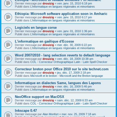
Dernier message par
drouizig
«
ven. janv. 15, 2010 6:18 pm
Publié dans
L'informatique en langues régionales et minoritaires
Ethiopia: Microsoft software application soon in Amharic
Dernier message par
drouizig
«
ven. janv. 15, 2010 6:17 pm
Publié dans
L'informatique en langues régionales et minoritaires
Logiciels en langue corse
Dernier message par
drouizig
«
ven. janv. 01, 2010 1:36 pm
Publié dans
L'informatique en langues régionales et minoritaires
L'informatique en gaélique d'Ecosse
Dernier message par
drouizig
«
mer. déc. 30, 2009 6:22 pm
Publié dans
L'informatique en langues régionales et minoritaires
Word 2007/2010 - lang selection reverts to default language
Dernier message par
drouizig
«
ven. déc. 18, 2009 10:38 am
Publié dans
COL - Correcteur Orthographique Latin - Latin Spell Checker
Correcteur breton pour Office 2010 sur le site technet.com
Dernier message par
drouizig
«
jeu. déc. 17, 2009 2:18 pm
Publié dans
Microsoft et le breton - Microsoft and the Breton language
Informatique en dialectes Same, langues des Lapons
Dernier message par
drouizig
«
mer. déc. 16, 2009 5:46 pm
Publié dans
L'informatique en langues régionales et minoritaires
NeoOffice support on MacOSX
Dernier message par
drouizig
«
sam. déc. 12, 2009 6:33 am
Publié dans
COL - Correcteur Orthographique Latin - Latin Spell Checker
Inkscape 0.47
Dernier message par
Alan Monfort
«
mer. nov. 25, 2009 7:18 am