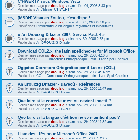
C’HWERTY sous Windows Vista
Dernier message par
drouizig
«
sam. déc. 06, 2008 3:33 pm
Publié dans
Ar c'hlavier C'HWERTY
[MSDN] Vista en Zoulou, c'est dispo !
Dernier message par
drouizig
«
ven. déc. 05, 2008 2:36 pm
Publié dans
L'informatique en langues régionales et minoritaires
« An Drouizig Difazier 2007, Service Pack 4 »
Dernier message par
drouizig
«
dim. nov. 30, 2008 2:55 pm
Publié dans
An DROUIZIG Difazier
Download COL2.x, the latin spellchecker for Microsoft Office
Dernier message par
drouizig
«
sam. nov. 29, 2008 4:16 pm
Publié dans
COL - Correcteur Orthographique Latin - Latin Spell Checker
Oggetto: Correttore Ortografico per il Latino (COL)
Dernier message par
drouizig
«
sam. nov. 29, 2008 4:14 pm
Publié dans
COL - Correcteur Orthographique Latin - Latin Spell Checker
An Drouizig Difazier - Daveoù - Références
Dernier message par
drouizig
«
sam. nov. 29, 2008 11:47 am
Publié dans
An DROUIZIG Difazier
Que faire si le correcteur est ou devient inactif ?
Dernier message par
drouizig
«
sam. nov. 29, 2008 11:34 am
Publié dans
An DROUIZIG Difazier
Que faire si la langue d'édition ne se maintient pas ?
Dernier message par
drouizig
«
sam. nov. 29, 2008 11:32 am
Publié dans
An DROUIZIG Difazier
Liste des LIPs pour Microsoft Office 2007
Dernier message par
drouizig
«
ven. nov. 21, 2008 1:20 pm