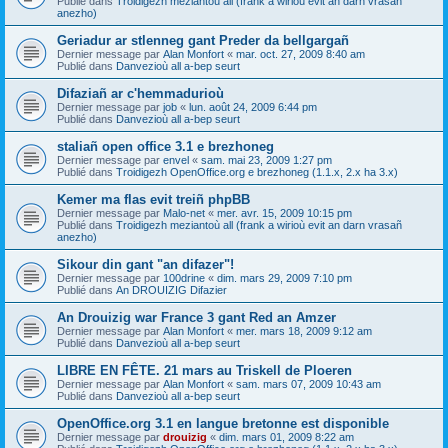
Publié dans
Troidigezh meziantoù all (frank a wirioù evit an darn vrasañ
anezho)
Geriadur ar stlenneg gant Preder da bellgargañ
Dernier message par
Alan Monfort
«
mar. oct. 27, 2009 8:40 am
Publié dans
Danvezioù all a-bep seurt
Difaziañ ar c'hemmadurioù
Dernier message par
job
«
lun. août 24, 2009 6:44 pm
Publié dans
Danvezioù all a-bep seurt
staliañ open office 3.1 e brezhoneg
Dernier message par
envel
«
sam. mai 23, 2009 1:27 pm
Publié dans
Troidigezh OpenOffice.org e brezhoneg (1.1.x, 2.x ha 3.x)
Kemer ma flas evit treiñ phpBB
Dernier message par
Malo-net
«
mer. avr. 15, 2009 10:15 pm
Publié dans
Troidigezh meziantoù all (frank a wirioù evit an darn vrasañ
anezho)
Sikour din gant "an difazer"!
Dernier message par
100drine
«
dim. mars 29, 2009 7:10 pm
Publié dans
An DROUIZIG Difazier
An Drouizig war France 3 gant Red an Amzer
Dernier message par
Alan Monfort
«
mer. mars 18, 2009 9:12 am
Publié dans
Danvezioù all a-bep seurt
LIBRE EN FÊTE. 21 mars au Triskell de Ploeren
Dernier message par
Alan Monfort
«
sam. mars 07, 2009 10:43 am
Publié dans
Danvezioù all a-bep seurt
OpenOffice.org 3.1 en langue bretonne est disponible
Dernier message par
drouizig
«
dim. mars 01, 2009 8:22 am