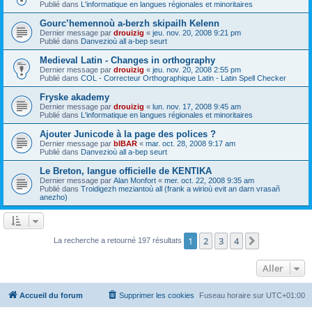
Publié dans
L'informatique en langues régionales et minoritaires
Gourc’hemennoù a-berzh skipailh Kelenn
Dernier message par
drouizig
«
jeu. nov. 20, 2008 9:21 pm
Publié dans
Danvezioù all a-bep seurt
Medieval Latin - Changes in orthography
Dernier message par
drouizig
«
jeu. nov. 20, 2008 2:55 pm
Publié dans
COL - Correcteur Orthographique Latin - Latin Spell Checker
Fryske akademy
Dernier message par
drouizig
«
lun. nov. 17, 2008 9:45 am
Publié dans
L'informatique en langues régionales et minoritaires
Ajouter Junicode à la page des polices ?
Dernier message par
bIBAR
«
mar. oct. 28, 2008 9:17 am
Publié dans
Danvezioù all a-bep seurt
Le Breton, langue officielle de KENTIKA
Dernier message par
Alan Monfort
«
mer. oct. 22, 2008 9:35 am
Publié dans
Troidigezh meziantoù all (frank a wirioù evit an darn vrasañ
anezho)
1
2
3
4
Suivant
La recherche a retourné 197 résultats
Aller
Accueil du forum
Supprimer les cookies
Fuseau horaire sur
UTC+01:00