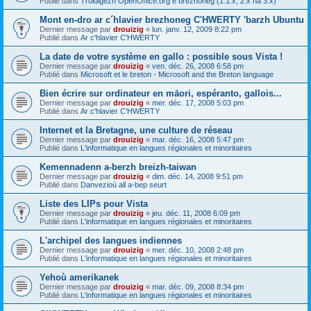
Publié dans
Troidigezh OpenOffice.org e brezhoneg (1.1.x, 2.x ha 3.x)
Mont en-dro ar c´hlavier brezhoneg C'HWERTY 'barzh Ubuntu
Dernier message par
drouizig
«
lun. janv. 12, 2009 8:22 pm
Publié dans
Ar c'hlavier C'HWERTY
La date de votre système en gallo : possible sous Vista !
Dernier message par
drouizig
«
ven. déc. 26, 2008 6:58 pm
Publié dans
Microsoft et le breton - Microsoft and the Breton language
Bien écrire sur ordinateur en māori, espéranto, gallois...
Dernier message par
drouizig
«
mer. déc. 17, 2008 5:03 pm
Publié dans
Ar c'hlavier C'HWERTY
Internet et la Bretagne, une culture de réseau
Dernier message par
drouizig
«
mar. déc. 16, 2008 5:47 pm
Publié dans
L'informatique en langues régionales et minoritaires
Kemennadenn a-berzh breizh-taiwan
Dernier message par
drouizig
«
dim. déc. 14, 2008 9:51 pm
Publié dans
Danvezioù all a-bep seurt
Liste des LIPs pour Vista
Dernier message par
drouizig
«
jeu. déc. 11, 2008 6:09 pm
Publié dans
L'informatique en langues régionales et minoritaires
L'archipel des langues indiennes
Dernier message par
drouizig
«
mer. déc. 10, 2008 2:48 pm
Publié dans
L'informatique en langues régionales et minoritaires
Yehoù amerikanek
Dernier message par
drouizig
«
mar. déc. 09, 2008 8:34 pm
Publié dans
L'informatique en langues régionales et minoritaires