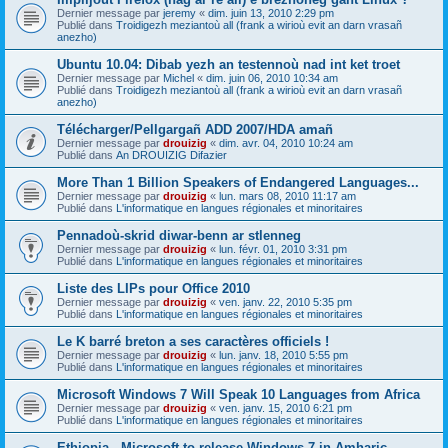
Dernier message par
jeremy
«
dim. juin 13, 2010 2:29 pm
Publié dans
Troidigezh meziantoù all (frank a wirioù evit an darn vrasañ
anezho)
Ubuntu 10.04: Dibab yezh an testennoù nad int ket troet
Dernier message par
Michel
«
dim. juin 06, 2010 10:34 am
Publié dans
Troidigezh meziantoù all (frank a wirioù evit an darn vrasañ
anezho)
Télécharger/Pellgargañ ADD 2007/HDA amañ
Dernier message par
drouizig
«
dim. avr. 04, 2010 10:24 am
Publié dans
An DROUIZIG Difazier
More Than 1 Billion Speakers of Endangered Languages...
Dernier message par
drouizig
«
lun. mars 08, 2010 11:17 am
Publié dans
L'informatique en langues régionales et minoritaires
Pennadoù-skrid diwar-benn ar stlenneg
Dernier message par
drouizig
«
lun. févr. 01, 2010 3:31 pm
Publié dans
L'informatique en langues régionales et minoritaires
Liste des LIPs pour Office 2010
Dernier message par
drouizig
«
ven. janv. 22, 2010 5:35 pm
Publié dans
L'informatique en langues régionales et minoritaires
Le K barré breton a ses caractères officiels !
Dernier message par
drouizig
«
lun. janv. 18, 2010 5:55 pm
Publié dans
L'informatique en langues régionales et minoritaires
Microsoft Windows 7 Will Speak 10 Languages from Africa
Dernier message par
drouizig
«
ven. janv. 15, 2010 6:21 pm
Publié dans
L'informatique en langues régionales et minoritaires
Ethiopia - Microsoft to release Windows 7 in Amharic