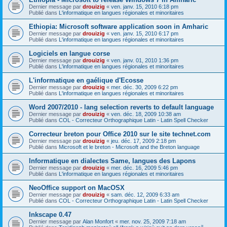
Dernier message par
drouizig
«
ven. janv. 15, 2010 6:18 pm
Publié dans
L'informatique en langues régionales et minoritaires
Ethiopia: Microsoft software application soon in Amharic
Dernier message par
drouizig
«
ven. janv. 15, 2010 6:17 pm
Publié dans
L'informatique en langues régionales et minoritaires
Logiciels en langue corse
Dernier message par
drouizig
«
ven. janv. 01, 2010 1:36 pm
Publié dans
L'informatique en langues régionales et minoritaires
L'informatique en gaélique d'Ecosse
Dernier message par
drouizig
«
mer. déc. 30, 2009 6:22 pm
Publié dans
L'informatique en langues régionales et minoritaires
Word 2007/2010 - lang selection reverts to default language
Dernier message par
drouizig
«
ven. déc. 18, 2009 10:38 am
Publié dans
COL - Correcteur Orthographique Latin - Latin Spell Checker
Correcteur breton pour Office 2010 sur le site technet.com
Dernier message par
drouizig
«
jeu. déc. 17, 2009 2:18 pm
Publié dans
Microsoft et le breton - Microsoft and the Breton language
Informatique en dialectes Same, langues des Lapons
Dernier message par
drouizig
«
mer. déc. 16, 2009 5:46 pm
Publié dans
L'informatique en langues régionales et minoritaires
NeoOffice support on MacOSX
Dernier message par
drouizig
«
sam. déc. 12, 2009 6:33 am
Publié dans
COL - Correcteur Orthographique Latin - Latin Spell Checker
Inkscape 0.47
Dernier message par
Alan Monfort
«
mer. nov. 25, 2009 7:18 am