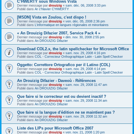
C’HWERTY sous Windows Vista
Dernier message par
drouizig
«
sam. déc. 06, 2008 3:33 pm
Publié dans
Ar c'hlavier C'HWERTY
[MSDN] Vista en Zoulou, c'est dispo !
Dernier message par
drouizig
«
ven. déc. 05, 2008 2:36 pm
Publié dans
L'informatique en langues régionales et minoritaires
« An Drouizig Difazier 2007, Service Pack 4 »
Dernier message par
drouizig
«
dim. nov. 30, 2008 2:55 pm
Publié dans
An DROUIZIG Difazier
Download COL2.x, the latin spellchecker for Microsoft Office
Dernier message par
drouizig
«
sam. nov. 29, 2008 4:16 pm
Publié dans
COL - Correcteur Orthographique Latin - Latin Spell Checker
Oggetto: Correttore Ortografico per il Latino (COL)
Dernier message par
drouizig
«
sam. nov. 29, 2008 4:14 pm
Publié dans
COL - Correcteur Orthographique Latin - Latin Spell Checker
An Drouizig Difazier - Daveoù - Références
Dernier message par
drouizig
«
sam. nov. 29, 2008 11:47 am
Publié dans
An DROUIZIG Difazier
Que faire si le correcteur est ou devient inactif ?
Dernier message par
drouizig
«
sam. nov. 29, 2008 11:34 am
Publié dans
An DROUIZIG Difazier
Que faire si la langue d'édition ne se maintient pas ?
Dernier message par
drouizig
«
sam. nov. 29, 2008 11:32 am
Publié dans
An DROUIZIG Difazier
Liste des LIPs pour Microsoft Office 2007
Dernier message par
drouizig
«
ven. nov. 21, 2008 1:20 pm