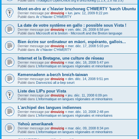
Publié dans
Troidigezh OpenOffice.org e brezhoneg (1.1.x, 2.x ha 3.x)
Mont en-dro ar c´hlavier brezhoneg C'HWERTY 'barzh Ubuntu
Dernier message par
drouizig
«
lun. janv. 12, 2009 8:22 pm
Publié dans
Ar c'hlavier C'HWERTY
La date de votre système en gallo : possible sous Vista !
Dernier message par
drouizig
«
ven. déc. 26, 2008 6:58 pm
Publié dans
Microsoft et le breton - Microsoft and the Breton language
Bien écrire sur ordinateur en māori, espéranto, gallois...
Dernier message par
drouizig
«
mer. déc. 17, 2008 5:03 pm
Publié dans
Ar c'hlavier C'HWERTY
Internet et la Bretagne, une culture de réseau
Dernier message par
drouizig
«
mar. déc. 16, 2008 5:47 pm
Publié dans
L'informatique en langues régionales et minoritaires
Kemennadenn a-berzh breizh-taiwan
Dernier message par
drouizig
«
dim. déc. 14, 2008 9:51 pm
Publié dans
Danvezioù all a-bep seurt
Liste des LIPs pour Vista
Dernier message par
drouizig
«
jeu. déc. 11, 2008 6:09 pm
Publié dans
L'informatique en langues régionales et minoritaires
L'archipel des langues indiennes
Dernier message par
drouizig
«
mer. déc. 10, 2008 2:48 pm
Publié dans
L'informatique en langues régionales et minoritaires
Yehoù amerikanek
Dernier message par
drouizig
«
mar. déc. 09, 2008 8:34 pm
Publié dans
L'informatique en langues régionales et minoritaires