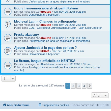
Publié dans
L'informatique en langues régionales et minoritaires
Gourc’hemennoù a-berzh skipailh Kelenn
Dernier message par
drouizig
«
jeu. nov. 20, 2008 9:21 pm
Publié dans
Danvezioù all a-bep seurt
Medieval Latin - Changes in orthography
Dernier message par
drouizig
«
jeu. nov. 20, 2008 2:55 pm
Publié dans
COL - Correcteur Orthographique Latin - Latin Spell Checker
Fryske akademy
Dernier message par
drouizig
«
lun. nov. 17, 2008 9:45 am
Publié dans
L'informatique en langues régionales et minoritaires
Ajouter Junicode à la page des polices ?
Dernier message par
bIBAR
«
mar. oct. 28, 2008 9:17 am
Publié dans
Danvezioù all a-bep seurt
Le Breton, langue officielle de KENTIKA
Dernier message par
Alan Monfort
«
mer. oct. 22, 2008 9:35 am
Publié dans
Troidigezh meziantoù all (frank a wirioù evit an darn vrasañ
anezho)
1
2
3
4
Suivant
La recherche a retourné 197 résultats
Aller
Accueil du forum
Supprimer les cookies
Fuseau horaire sur
UTC+01:00