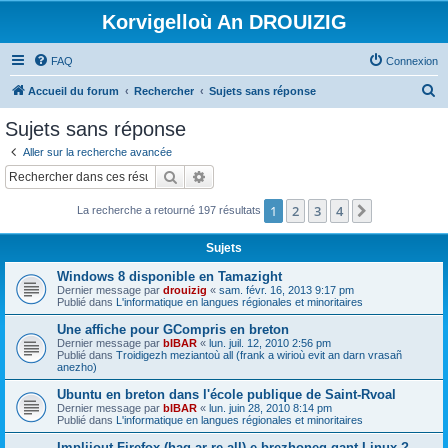
Korvigelloù An DROUIZIG
FAQ
Connexion
R
Accueil du forum
Rechercher
Sujets sans réponse
e
Sujets sans réponse
c
Aller sur la recherche avancée
h
Rechercher
Recherche avancée
e
1
2
3
4
Suivant
La recherche a retourné 197 résultats
r
c
Sujets
h
Windows 8 disponible en Tamazight
e
Dernier message par
drouizig
«
sam. févr. 16, 2013 9:17 pm
Publié dans
L'informatique en langues régionales et minoritaires
r
Une affiche pour GCompris en breton
Dernier message par
bIBAR
«
lun. juil. 12, 2010 2:56 pm
Publié dans
Troidigezh meziantoù all (frank a wirioù evit an darn vrasañ
anezho)
Ubuntu en breton dans l'école publique de Saint-Rvoal
Dernier message par
bIBAR
«
lun. juin 28, 2010 8:14 pm
Publié dans
L'informatique en langues régionales et minoritaires
Implijout Firefox (hag ar re all) e brezhoneg gant Linux ?