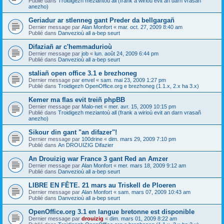
Publié dans
Troidigezh meziantoù all (frank a wirioù evit an darn vrasañ
anezho)
Geriadur ar stlenneg gant Preder da bellgargañ
Dernier message par
Alan Monfort
«
mar. oct. 27, 2009 8:40 am
Publié dans
Danvezioù all a-bep seurt
Difaziañ ar c'hemmadurioù
Dernier message par
job
«
lun. août 24, 2009 6:44 pm
Publié dans
Danvezioù all a-bep seurt
staliañ open office 3.1 e brezhoneg
Dernier message par
envel
«
sam. mai 23, 2009 1:27 pm
Publié dans
Troidigezh OpenOffice.org e brezhoneg (1.1.x, 2.x ha 3.x)
Kemer ma flas evit treiñ phpBB
Dernier message par
Malo-net
«
mer. avr. 15, 2009 10:15 pm
Publié dans
Troidigezh meziantoù all (frank a wirioù evit an darn vrasañ
anezho)
Sikour din gant "an difazer"!
Dernier message par
100drine
«
dim. mars 29, 2009 7:10 pm
Publié dans
An DROUIZIG Difazier
An Drouizig war France 3 gant Red an Amzer
Dernier message par
Alan Monfort
«
mer. mars 18, 2009 9:12 am
Publié dans
Danvezioù all a-bep seurt
LIBRE EN FÊTE. 21 mars au Triskell de Ploeren
Dernier message par
Alan Monfort
«
sam. mars 07, 2009 10:43 am
Publié dans
Danvezioù all a-bep seurt
OpenOffice.org 3.1 en langue bretonne est disponible
Dernier message par
drouizig
«
dim. mars 01, 2009 8:22 am