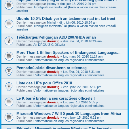
Dernier message par
jeremy
«
dim. juin 13, 2010 2:29 pm
Publié dans
Troidigezh meziantoù all (frank a wirioù evit an darn vrasañ
anezho)
Ubuntu 10.04: Dibab yezh an testennoù nad int ket troet
Dernier message par
Michel
«
dim. juin 06, 2010 10:34 am
Publié dans
Troidigezh meziantoù all (frank a wirioù evit an darn vrasañ
anezho)
Télécharger/Pellgargañ ADD 2007/HDA amañ
Dernier message par
drouizig
«
dim. avr. 04, 2010 10:24 am
Publié dans
An DROUIZIG Difazier
More Than 1 Billion Speakers of Endangered Languages...
Dernier message par
drouizig
«
lun. mars 08, 2010 11:17 am
Publié dans
L'informatique en langues régionales et minoritaires
Pennadoù-skrid diwar-benn ar stlenneg
Dernier message par
drouizig
«
lun. févr. 01, 2010 3:31 pm
Publié dans
L'informatique en langues régionales et minoritaires
Liste des LIPs pour Office 2010
Dernier message par
drouizig
«
ven. janv. 22, 2010 5:35 pm
Publié dans
L'informatique en langues régionales et minoritaires
Le K barré breton a ses caractères officiels !
Dernier message par
drouizig
«
lun. janv. 18, 2010 5:55 pm
Publié dans
L'informatique en langues régionales et minoritaires
Microsoft Windows 7 Will Speak 10 Languages from Africa
Dernier message par
drouizig
«
ven. janv. 15, 2010 6:21 pm
Publié dans
L'informatique en langues régionales et minoritaires
Ethiopia - Microsoft to release Windows 7 in Amharic