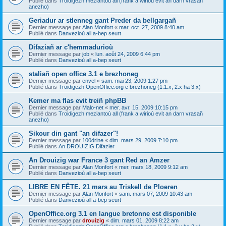
Publié dans
Troidigezh meziantoù all (frank a wirioù evit an darn vrasañ
anezho)
Geriadur ar stlenneg gant Preder da bellgargañ
Dernier message par
Alan Monfort
«
mar. oct. 27, 2009 8:40 am
Publié dans
Danvezioù all a-bep seurt
Difaziañ ar c'hemmadurioù
Dernier message par
job
«
lun. août 24, 2009 6:44 pm
Publié dans
Danvezioù all a-bep seurt
staliañ open office 3.1 e brezhoneg
Dernier message par
envel
«
sam. mai 23, 2009 1:27 pm
Publié dans
Troidigezh OpenOffice.org e brezhoneg (1.1.x, 2.x ha 3.x)
Kemer ma flas evit treiñ phpBB
Dernier message par
Malo-net
«
mer. avr. 15, 2009 10:15 pm
Publié dans
Troidigezh meziantoù all (frank a wirioù evit an darn vrasañ
anezho)
Sikour din gant "an difazer"!
Dernier message par
100drine
«
dim. mars 29, 2009 7:10 pm
Publié dans
An DROUIZIG Difazier
An Drouizig war France 3 gant Red an Amzer
Dernier message par
Alan Monfort
«
mer. mars 18, 2009 9:12 am
Publié dans
Danvezioù all a-bep seurt
LIBRE EN FÊTE. 21 mars au Triskell de Ploeren
Dernier message par
Alan Monfort
«
sam. mars 07, 2009 10:43 am
Publié dans
Danvezioù all a-bep seurt
OpenOffice.org 3.1 en langue bretonne est disponible
Dernier message par
drouizig
«
dim. mars 01, 2009 8:22 am