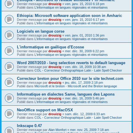
Dernier message par
drouizig
«
ven. janv. 15, 2010 6:18 pm
Publié dans
L'informatique en langues régionales et minoritaires
Ethiopia: Microsoft software application soon in Amharic
Dernier message par
drouizig
«
ven. janv. 15, 2010 6:17 pm
Publié dans
L'informatique en langues régionales et minoritaires
Logiciels en langue corse
Dernier message par
drouizig
«
ven. janv. 01, 2010 1:36 pm
Publié dans
L'informatique en langues régionales et minoritaires
L'informatique en gaélique d'Ecosse
Dernier message par
drouizig
«
mer. déc. 30, 2009 6:22 pm
Publié dans
L'informatique en langues régionales et minoritaires
Word 2007/2010 - lang selection reverts to default language
Dernier message par
drouizig
«
ven. déc. 18, 2009 10:38 am
Publié dans
COL - Correcteur Orthographique Latin - Latin Spell Checker
Correcteur breton pour Office 2010 sur le site technet.com
Dernier message par
drouizig
«
jeu. déc. 17, 2009 2:18 pm
Publié dans
Microsoft et le breton - Microsoft and the Breton language
Informatique en dialectes Same, langues des Lapons
Dernier message par
drouizig
«
mer. déc. 16, 2009 5:46 pm
Publié dans
L'informatique en langues régionales et minoritaires
NeoOffice support on MacOSX
Dernier message par
drouizig
«
sam. déc. 12, 2009 6:33 am
Publié dans
COL - Correcteur Orthographique Latin - Latin Spell Checker
Inkscape 0.47
Dernier message par
Alan Monfort
«
mer. nov. 25, 2009 7:18 am