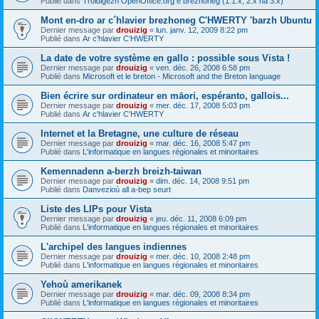
Publié dans
Troidigezh OpenOffice.org e brezhoneg (1.1.x, 2.x ha 3.x)
Mont en-dro ar c´hlavier brezhoneg C'HWERTY 'barzh Ubuntu
Dernier message par
drouizig
«
lun. janv. 12, 2009 8:22 pm
Publié dans
Ar c'hlavier C'HWERTY
La date de votre système en gallo : possible sous Vista !
Dernier message par
drouizig
«
ven. déc. 26, 2008 6:58 pm
Publié dans
Microsoft et le breton - Microsoft and the Breton language
Bien écrire sur ordinateur en māori, espéranto, gallois...
Dernier message par
drouizig
«
mer. déc. 17, 2008 5:03 pm
Publié dans
Ar c'hlavier C'HWERTY
Internet et la Bretagne, une culture de réseau
Dernier message par
drouizig
«
mar. déc. 16, 2008 5:47 pm
Publié dans
L'informatique en langues régionales et minoritaires
Kemennadenn a-berzh breizh-taiwan
Dernier message par
drouizig
«
dim. déc. 14, 2008 9:51 pm
Publié dans
Danvezioù all a-bep seurt
Liste des LIPs pour Vista
Dernier message par
drouizig
«
jeu. déc. 11, 2008 6:09 pm
Publié dans
L'informatique en langues régionales et minoritaires
L'archipel des langues indiennes
Dernier message par
drouizig
«
mer. déc. 10, 2008 2:48 pm
Publié dans
L'informatique en langues régionales et minoritaires
Yehoù amerikanek
Dernier message par
drouizig
«
mar. déc. 09, 2008 8:34 pm
Publié dans
L'informatique en langues régionales et minoritaires