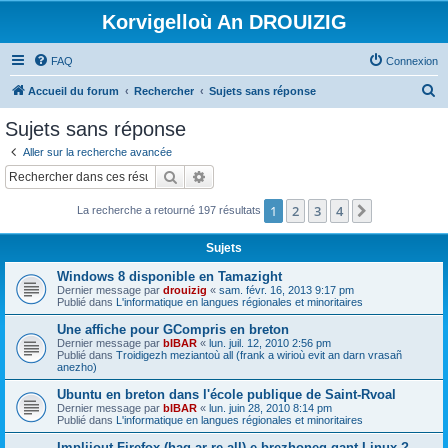
Korvigelloù An DROUIZIG
FAQ
Connexion
R
Accueil du forum
Rechercher
Sujets sans réponse
e
Sujets sans réponse
c
Aller sur la recherche avancée
h
Rechercher
Recherche avancée
e
1
2
3
4
Suivant
La recherche a retourné 197 résultats
r
c
Sujets
h
Windows 8 disponible en Tamazight
e
Dernier message par
drouizig
«
sam. févr. 16, 2013 9:17 pm
Publié dans
L'informatique en langues régionales et minoritaires
r
Une affiche pour GCompris en breton
Dernier message par
bIBAR
«
lun. juil. 12, 2010 2:56 pm
Publié dans
Troidigezh meziantoù all (frank a wirioù evit an darn vrasañ
anezho)
Ubuntu en breton dans l'école publique de Saint-Rvoal
Dernier message par
bIBAR
«
lun. juin 28, 2010 8:14 pm
Publié dans
L'informatique en langues régionales et minoritaires
Implijout Firefox (hag ar re all) e brezhoneg gant Linux ?