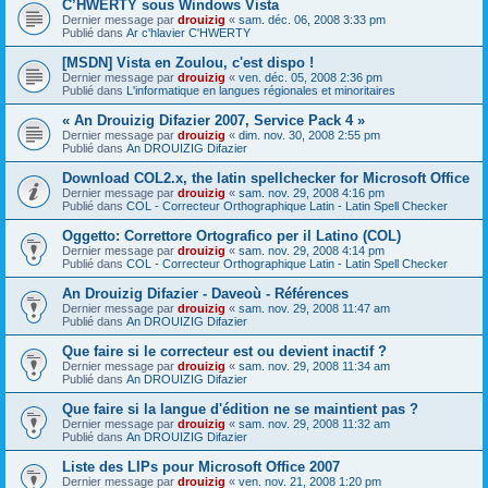
C’HWERTY sous Windows Vista
Dernier message par
drouizig
«
sam. déc. 06, 2008 3:33 pm
Publié dans
Ar c'hlavier C'HWERTY
[MSDN] Vista en Zoulou, c'est dispo !
Dernier message par
drouizig
«
ven. déc. 05, 2008 2:36 pm
Publié dans
L'informatique en langues régionales et minoritaires
« An Drouizig Difazier 2007, Service Pack 4 »
Dernier message par
drouizig
«
dim. nov. 30, 2008 2:55 pm
Publié dans
An DROUIZIG Difazier
Download COL2.x, the latin spellchecker for Microsoft Office
Dernier message par
drouizig
«
sam. nov. 29, 2008 4:16 pm
Publié dans
COL - Correcteur Orthographique Latin - Latin Spell Checker
Oggetto: Correttore Ortografico per il Latino (COL)
Dernier message par
drouizig
«
sam. nov. 29, 2008 4:14 pm
Publié dans
COL - Correcteur Orthographique Latin - Latin Spell Checker
An Drouizig Difazier - Daveoù - Références
Dernier message par
drouizig
«
sam. nov. 29, 2008 11:47 am
Publié dans
An DROUIZIG Difazier
Que faire si le correcteur est ou devient inactif ?
Dernier message par
drouizig
«
sam. nov. 29, 2008 11:34 am
Publié dans
An DROUIZIG Difazier
Que faire si la langue d'édition ne se maintient pas ?
Dernier message par
drouizig
«
sam. nov. 29, 2008 11:32 am
Publié dans
An DROUIZIG Difazier
Liste des LIPs pour Microsoft Office 2007
Dernier message par
drouizig
«
ven. nov. 21, 2008 1:20 pm