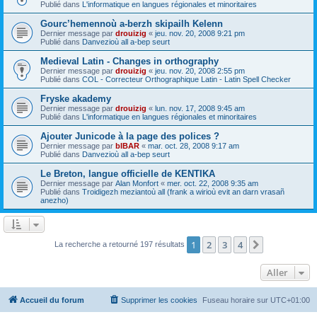
Publié dans
L'informatique en langues régionales et minoritaires
Gourc’hemennoù a-berzh skipailh Kelenn
Dernier message par
drouizig
«
jeu. nov. 20, 2008 9:21 pm
Publié dans
Danvezioù all a-bep seurt
Medieval Latin - Changes in orthography
Dernier message par
drouizig
«
jeu. nov. 20, 2008 2:55 pm
Publié dans
COL - Correcteur Orthographique Latin - Latin Spell Checker
Fryske akademy
Dernier message par
drouizig
«
lun. nov. 17, 2008 9:45 am
Publié dans
L'informatique en langues régionales et minoritaires
Ajouter Junicode à la page des polices ?
Dernier message par
bIBAR
«
mar. oct. 28, 2008 9:17 am
Publié dans
Danvezioù all a-bep seurt
Le Breton, langue officielle de KENTIKA
Dernier message par
Alan Monfort
«
mer. oct. 22, 2008 9:35 am
Publié dans
Troidigezh meziantoù all (frank a wirioù evit an darn vrasañ
anezho)
1
2
3
4
Suivant
La recherche a retourné 197 résultats
Aller
Accueil du forum
Supprimer les cookies
Fuseau horaire sur
UTC+01:00