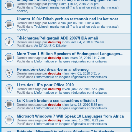
Dernier message par
jeremy
«
dim. juin 13, 2010 2:29 pm
Publié dans
Troidigezh meziantoù all (frank a wirioù evit an darn vrasañ
anezho)
Ubuntu 10.04: Dibab yezh an testennoù nad int ket troet
Dernier message par
Michel
«
dim. juin 06, 2010 10:34 am
Publié dans
Troidigezh meziantoù all (frank a wirioù evit an darn vrasañ
anezho)
Télécharger/Pellgargañ ADD 2007/HDA amañ
Dernier message par
drouizig
«
dim. avr. 04, 2010 10:24 am
Publié dans
An DROUIZIG Difazier
More Than 1 Billion Speakers of Endangered Languages...
Dernier message par
drouizig
«
lun. mars 08, 2010 11:17 am
Publié dans
L'informatique en langues régionales et minoritaires
Pennadoù-skrid diwar-benn ar stlenneg
Dernier message par
drouizig
«
lun. févr. 01, 2010 3:31 pm
Publié dans
L'informatique en langues régionales et minoritaires
Liste des LIPs pour Office 2010
Dernier message par
drouizig
«
ven. janv. 22, 2010 5:35 pm
Publié dans
L'informatique en langues régionales et minoritaires
Le K barré breton a ses caractères officiels !
Dernier message par
drouizig
«
lun. janv. 18, 2010 5:55 pm
Publié dans
L'informatique en langues régionales et minoritaires
Microsoft Windows 7 Will Speak 10 Languages from Africa
Dernier message par
drouizig
«
ven. janv. 15, 2010 6:21 pm
Publié dans
L'informatique en langues régionales et minoritaires
Ethiopia - Microsoft to release Windows 7 in Amharic