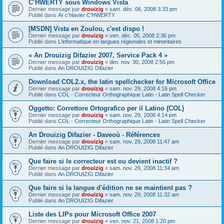
C’HWERTY sous Windows Vista
Dernier message par
drouizig
«
sam. déc. 06, 2008 3:33 pm
Publié dans
Ar c'hlavier C'HWERTY
[MSDN] Vista en Zoulou, c'est dispo !
Dernier message par
drouizig
«
ven. déc. 05, 2008 2:36 pm
Publié dans
L'informatique en langues régionales et minoritaires
« An Drouizig Difazier 2007, Service Pack 4 »
Dernier message par
drouizig
«
dim. nov. 30, 2008 2:55 pm
Publié dans
An DROUIZIG Difazier
Download COL2.x, the latin spellchecker for Microsoft Office
Dernier message par
drouizig
«
sam. nov. 29, 2008 4:16 pm
Publié dans
COL - Correcteur Orthographique Latin - Latin Spell Checker
Oggetto: Correttore Ortografico per il Latino (COL)
Dernier message par
drouizig
«
sam. nov. 29, 2008 4:14 pm
Publié dans
COL - Correcteur Orthographique Latin - Latin Spell Checker
An Drouizig Difazier - Daveoù - Références
Dernier message par
drouizig
«
sam. nov. 29, 2008 11:47 am
Publié dans
An DROUIZIG Difazier
Que faire si le correcteur est ou devient inactif ?
Dernier message par
drouizig
«
sam. nov. 29, 2008 11:34 am
Publié dans
An DROUIZIG Difazier
Que faire si la langue d'édition ne se maintient pas ?
Dernier message par
drouizig
«
sam. nov. 29, 2008 11:32 am
Publié dans
An DROUIZIG Difazier
Liste des LIPs pour Microsoft Office 2007
Dernier message par
drouizig
«
ven. nov. 21, 2008 1:20 pm