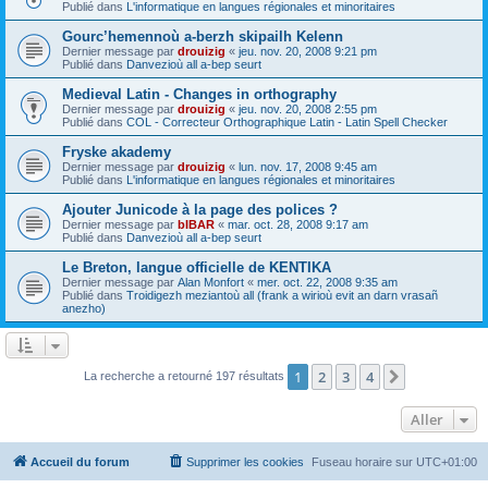
Publié dans
L'informatique en langues régionales et minoritaires
Gourc’hemennoù a-berzh skipailh Kelenn
Dernier message par
drouizig
«
jeu. nov. 20, 2008 9:21 pm
Publié dans
Danvezioù all a-bep seurt
Medieval Latin - Changes in orthography
Dernier message par
drouizig
«
jeu. nov. 20, 2008 2:55 pm
Publié dans
COL - Correcteur Orthographique Latin - Latin Spell Checker
Fryske akademy
Dernier message par
drouizig
«
lun. nov. 17, 2008 9:45 am
Publié dans
L'informatique en langues régionales et minoritaires
Ajouter Junicode à la page des polices ?
Dernier message par
bIBAR
«
mar. oct. 28, 2008 9:17 am
Publié dans
Danvezioù all a-bep seurt
Le Breton, langue officielle de KENTIKA
Dernier message par
Alan Monfort
«
mer. oct. 22, 2008 9:35 am
Publié dans
Troidigezh meziantoù all (frank a wirioù evit an darn vrasañ
anezho)
1
2
3
4
Suivant
La recherche a retourné 197 résultats
Aller
Accueil du forum
Supprimer les cookies
Fuseau horaire sur
UTC+01:00