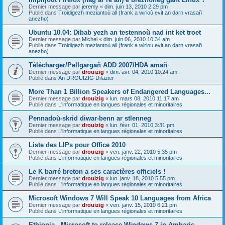
Dernier message par
jeremy
«
dim. juin 13, 2010 2:29 pm
Publié dans
Troidigezh meziantoù all (frank a wirioù evit an darn vrasañ
anezho)
Ubuntu 10.04: Dibab yezh an testennoù nad int ket troet
Dernier message par
Michel
«
dim. juin 06, 2010 10:34 am
Publié dans
Troidigezh meziantoù all (frank a wirioù evit an darn vrasañ
anezho)
Télécharger/Pellgargañ ADD 2007/HDA amañ
Dernier message par
drouizig
«
dim. avr. 04, 2010 10:24 am
Publié dans
An DROUIZIG Difazier
More Than 1 Billion Speakers of Endangered Languages...
Dernier message par
drouizig
«
lun. mars 08, 2010 11:17 am
Publié dans
L'informatique en langues régionales et minoritaires
Pennadoù-skrid diwar-benn ar stlenneg
Dernier message par
drouizig
«
lun. févr. 01, 2010 3:31 pm
Publié dans
L'informatique en langues régionales et minoritaires
Liste des LIPs pour Office 2010
Dernier message par
drouizig
«
ven. janv. 22, 2010 5:35 pm
Publié dans
L'informatique en langues régionales et minoritaires
Le K barré breton a ses caractères officiels !
Dernier message par
drouizig
«
lun. janv. 18, 2010 5:55 pm
Publié dans
L'informatique en langues régionales et minoritaires
Microsoft Windows 7 Will Speak 10 Languages from Africa
Dernier message par
drouizig
«
ven. janv. 15, 2010 6:21 pm
Publié dans
L'informatique en langues régionales et minoritaires
Ethiopia - Microsoft to release Windows 7 in Amharic