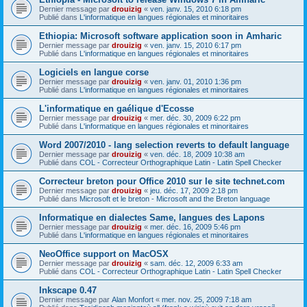
Dernier message par
drouizig
«
ven. janv. 15, 2010 6:18 pm
Publié dans
L'informatique en langues régionales et minoritaires
Ethiopia: Microsoft software application soon in Amharic
Dernier message par
drouizig
«
ven. janv. 15, 2010 6:17 pm
Publié dans
L'informatique en langues régionales et minoritaires
Logiciels en langue corse
Dernier message par
drouizig
«
ven. janv. 01, 2010 1:36 pm
Publié dans
L'informatique en langues régionales et minoritaires
L'informatique en gaélique d'Ecosse
Dernier message par
drouizig
«
mer. déc. 30, 2009 6:22 pm
Publié dans
L'informatique en langues régionales et minoritaires
Word 2007/2010 - lang selection reverts to default language
Dernier message par
drouizig
«
ven. déc. 18, 2009 10:38 am
Publié dans
COL - Correcteur Orthographique Latin - Latin Spell Checker
Correcteur breton pour Office 2010 sur le site technet.com
Dernier message par
drouizig
«
jeu. déc. 17, 2009 2:18 pm
Publié dans
Microsoft et le breton - Microsoft and the Breton language
Informatique en dialectes Same, langues des Lapons
Dernier message par
drouizig
«
mer. déc. 16, 2009 5:46 pm
Publié dans
L'informatique en langues régionales et minoritaires
NeoOffice support on MacOSX
Dernier message par
drouizig
«
sam. déc. 12, 2009 6:33 am
Publié dans
COL - Correcteur Orthographique Latin - Latin Spell Checker
Inkscape 0.47
Dernier message par
Alan Monfort
«
mer. nov. 25, 2009 7:18 am