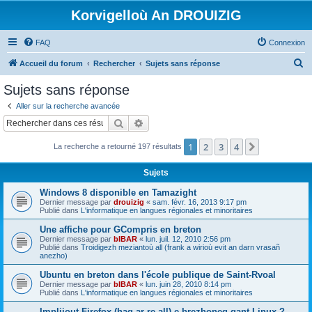
Korvigelloù An DROUIZIG
FAQ
Connexion
R
Accueil du forum
Rechercher
Sujets sans réponse
e
Sujets sans réponse
c
Aller sur la recherche avancée
h
Rechercher
Recherche avancée
e
1
2
3
4
Suivant
La recherche a retourné 197 résultats
r
c
Sujets
h
Windows 8 disponible en Tamazight
e
Dernier message par
drouizig
«
sam. févr. 16, 2013 9:17 pm
Publié dans
L'informatique en langues régionales et minoritaires
r
Une affiche pour GCompris en breton
Dernier message par
bIBAR
«
lun. juil. 12, 2010 2:56 pm
Publié dans
Troidigezh meziantoù all (frank a wirioù evit an darn vrasañ
anezho)
Ubuntu en breton dans l'école publique de Saint-Rvoal
Dernier message par
bIBAR
«
lun. juin 28, 2010 8:14 pm
Publié dans
L'informatique en langues régionales et minoritaires
Implijout Firefox (hag ar re all) e brezhoneg gant Linux ?