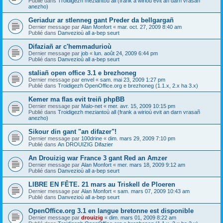
Publié dans
Troidigezh meziantoù all (frank a wirioù evit an darn vrasañ
anezho)
Geriadur ar stlenneg gant Preder da bellgargañ
Dernier message par
Alan Monfort
«
mar. oct. 27, 2009 8:40 am
Publié dans
Danvezioù all a-bep seurt
Difaziañ ar c'hemmadurioù
Dernier message par
job
«
lun. août 24, 2009 6:44 pm
Publié dans
Danvezioù all a-bep seurt
staliañ open office 3.1 e brezhoneg
Dernier message par
envel
«
sam. mai 23, 2009 1:27 pm
Publié dans
Troidigezh OpenOffice.org e brezhoneg (1.1.x, 2.x ha 3.x)
Kemer ma flas evit treiñ phpBB
Dernier message par
Malo-net
«
mer. avr. 15, 2009 10:15 pm
Publié dans
Troidigezh meziantoù all (frank a wirioù evit an darn vrasañ
anezho)
Sikour din gant "an difazer"!
Dernier message par
100drine
«
dim. mars 29, 2009 7:10 pm
Publié dans
An DROUIZIG Difazier
An Drouizig war France 3 gant Red an Amzer
Dernier message par
Alan Monfort
«
mer. mars 18, 2009 9:12 am
Publié dans
Danvezioù all a-bep seurt
LIBRE EN FÊTE. 21 mars au Triskell de Ploeren
Dernier message par
Alan Monfort
«
sam. mars 07, 2009 10:43 am
Publié dans
Danvezioù all a-bep seurt
OpenOffice.org 3.1 en langue bretonne est disponible
Dernier message par
drouizig
«
dim. mars 01, 2009 8:22 am