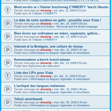
Publié dans
Troidigezh OpenOffice.org e brezhoneg (1.1.x, 2.x ha 3.x)
Mont en-dro ar c´hlavier brezhoneg C'HWERTY 'barzh Ubuntu
Dernier message par
drouizig
«
lun. janv. 12, 2009 8:22 pm
Publié dans
Ar c'hlavier C'HWERTY
La date de votre système en gallo : possible sous Vista !
Dernier message par
drouizig
«
ven. déc. 26, 2008 6:58 pm
Publié dans
Microsoft et le breton - Microsoft and the Breton language
Bien écrire sur ordinateur en māori, espéranto, gallois...
Dernier message par
drouizig
«
mer. déc. 17, 2008 5:03 pm
Publié dans
Ar c'hlavier C'HWERTY
Internet et la Bretagne, une culture de réseau
Dernier message par
drouizig
«
mar. déc. 16, 2008 5:47 pm
Publié dans
L'informatique en langues régionales et minoritaires
Kemennadenn a-berzh breizh-taiwan
Dernier message par
drouizig
«
dim. déc. 14, 2008 9:51 pm
Publié dans
Danvezioù all a-bep seurt
Liste des LIPs pour Vista
Dernier message par
drouizig
«
jeu. déc. 11, 2008 6:09 pm
Publié dans
L'informatique en langues régionales et minoritaires
L'archipel des langues indiennes
Dernier message par
drouizig
«
mer. déc. 10, 2008 2:48 pm
Publié dans
L'informatique en langues régionales et minoritaires
Yehoù amerikanek
Dernier message par
drouizig
«
mar. déc. 09, 2008 8:34 pm
Publié dans
L'informatique en langues régionales et minoritaires