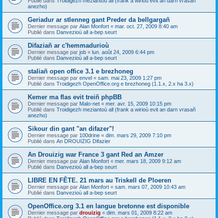
Publié dans
Troidigezh meziantoù all (frank a wirioù evit an darn vrasañ
anezho)
Geriadur ar stlenneg gant Preder da bellgargañ
Dernier message par
Alan Monfort
«
mar. oct. 27, 2009 8:40 am
Publié dans
Danvezioù all a-bep seurt
Difaziañ ar c'hemmadurioù
Dernier message par
job
«
lun. août 24, 2009 6:44 pm
Publié dans
Danvezioù all a-bep seurt
staliañ open office 3.1 e brezhoneg
Dernier message par
envel
«
sam. mai 23, 2009 1:27 pm
Publié dans
Troidigezh OpenOffice.org e brezhoneg (1.1.x, 2.x ha 3.x)
Kemer ma flas evit treiñ phpBB
Dernier message par
Malo-net
«
mer. avr. 15, 2009 10:15 pm
Publié dans
Troidigezh meziantoù all (frank a wirioù evit an darn vrasañ
anezho)
Sikour din gant "an difazer"!
Dernier message par
100drine
«
dim. mars 29, 2009 7:10 pm
Publié dans
An DROUIZIG Difazier
An Drouizig war France 3 gant Red an Amzer
Dernier message par
Alan Monfort
«
mer. mars 18, 2009 9:12 am
Publié dans
Danvezioù all a-bep seurt
LIBRE EN FÊTE. 21 mars au Triskell de Ploeren
Dernier message par
Alan Monfort
«
sam. mars 07, 2009 10:43 am
Publié dans
Danvezioù all a-bep seurt
OpenOffice.org 3.1 en langue bretonne est disponible
Dernier message par
drouizig
«
dim. mars 01, 2009 8:22 am