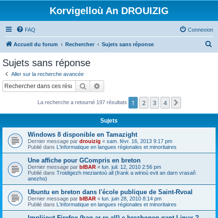
Korvigelloù An DROUIZIG
FAQ
Connexion
R
Accueil du forum
Rechercher
Sujets sans réponse
e
Sujets sans réponse
c
Aller sur la recherche avancée
h
Rechercher
Recherche avancée
e
1
2
3
4
Suivant
La recherche a retourné 197 résultats
r
c
Sujets
h
Windows 8 disponible en Tamazight
e
Dernier message par
drouizig
«
sam. févr. 16, 2013 9:17 pm
Publié dans
L'informatique en langues régionales et minoritaires
r
Une affiche pour GCompris en breton
Dernier message par
bIBAR
«
lun. juil. 12, 2010 2:56 pm
Publié dans
Troidigezh meziantoù all (frank a wirioù evit an darn vrasañ
anezho)
Ubuntu en breton dans l'école publique de Saint-Rvoal
Dernier message par
bIBAR
«
lun. juin 28, 2010 8:14 pm
Publié dans
L'informatique en langues régionales et minoritaires
Implijout Firefox (hag ar re all) e brezhoneg gant Linux ?