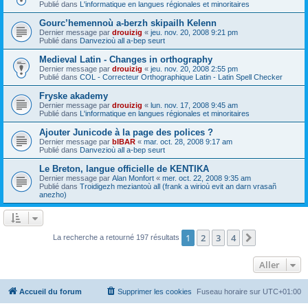
Publié dans
L'informatique en langues régionales et minoritaires
Gourc’hemennoù a-berzh skipailh Kelenn
Dernier message par
drouizig
«
jeu. nov. 20, 2008 9:21 pm
Publié dans
Danvezioù all a-bep seurt
Medieval Latin - Changes in orthography
Dernier message par
drouizig
«
jeu. nov. 20, 2008 2:55 pm
Publié dans
COL - Correcteur Orthographique Latin - Latin Spell Checker
Fryske akademy
Dernier message par
drouizig
«
lun. nov. 17, 2008 9:45 am
Publié dans
L'informatique en langues régionales et minoritaires
Ajouter Junicode à la page des polices ?
Dernier message par
bIBAR
«
mar. oct. 28, 2008 9:17 am
Publié dans
Danvezioù all a-bep seurt
Le Breton, langue officielle de KENTIKA
Dernier message par
Alan Monfort
«
mer. oct. 22, 2008 9:35 am
Publié dans
Troidigezh meziantoù all (frank a wirioù evit an darn vrasañ
anezho)
1
2
3
4
Suivant
La recherche a retourné 197 résultats
Aller
Accueil du forum
Supprimer les cookies
Fuseau horaire sur
UTC+01:00