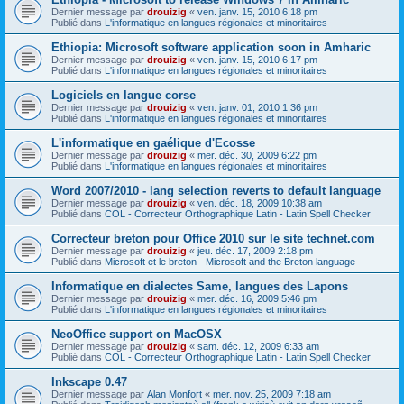
Dernier message par
drouizig
«
ven. janv. 15, 2010 6:18 pm
Publié dans
L'informatique en langues régionales et minoritaires
Ethiopia: Microsoft software application soon in Amharic
Dernier message par
drouizig
«
ven. janv. 15, 2010 6:17 pm
Publié dans
L'informatique en langues régionales et minoritaires
Logiciels en langue corse
Dernier message par
drouizig
«
ven. janv. 01, 2010 1:36 pm
Publié dans
L'informatique en langues régionales et minoritaires
L'informatique en gaélique d'Ecosse
Dernier message par
drouizig
«
mer. déc. 30, 2009 6:22 pm
Publié dans
L'informatique en langues régionales et minoritaires
Word 2007/2010 - lang selection reverts to default language
Dernier message par
drouizig
«
ven. déc. 18, 2009 10:38 am
Publié dans
COL - Correcteur Orthographique Latin - Latin Spell Checker
Correcteur breton pour Office 2010 sur le site technet.com
Dernier message par
drouizig
«
jeu. déc. 17, 2009 2:18 pm
Publié dans
Microsoft et le breton - Microsoft and the Breton language
Informatique en dialectes Same, langues des Lapons
Dernier message par
drouizig
«
mer. déc. 16, 2009 5:46 pm
Publié dans
L'informatique en langues régionales et minoritaires
NeoOffice support on MacOSX
Dernier message par
drouizig
«
sam. déc. 12, 2009 6:33 am
Publié dans
COL - Correcteur Orthographique Latin - Latin Spell Checker
Inkscape 0.47
Dernier message par
Alan Monfort
«
mer. nov. 25, 2009 7:18 am