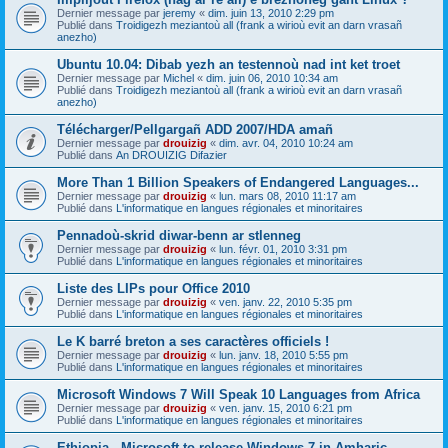
Dernier message par
jeremy
«
dim. juin 13, 2010 2:29 pm
Publié dans
Troidigezh meziantoù all (frank a wirioù evit an darn vrasañ
anezho)
Ubuntu 10.04: Dibab yezh an testennoù nad int ket troet
Dernier message par
Michel
«
dim. juin 06, 2010 10:34 am
Publié dans
Troidigezh meziantoù all (frank a wirioù evit an darn vrasañ
anezho)
Télécharger/Pellgargañ ADD 2007/HDA amañ
Dernier message par
drouizig
«
dim. avr. 04, 2010 10:24 am
Publié dans
An DROUIZIG Difazier
More Than 1 Billion Speakers of Endangered Languages...
Dernier message par
drouizig
«
lun. mars 08, 2010 11:17 am
Publié dans
L'informatique en langues régionales et minoritaires
Pennadoù-skrid diwar-benn ar stlenneg
Dernier message par
drouizig
«
lun. févr. 01, 2010 3:31 pm
Publié dans
L'informatique en langues régionales et minoritaires
Liste des LIPs pour Office 2010
Dernier message par
drouizig
«
ven. janv. 22, 2010 5:35 pm
Publié dans
L'informatique en langues régionales et minoritaires
Le K barré breton a ses caractères officiels !
Dernier message par
drouizig
«
lun. janv. 18, 2010 5:55 pm
Publié dans
L'informatique en langues régionales et minoritaires
Microsoft Windows 7 Will Speak 10 Languages from Africa
Dernier message par
drouizig
«
ven. janv. 15, 2010 6:21 pm
Publié dans
L'informatique en langues régionales et minoritaires
Ethiopia - Microsoft to release Windows 7 in Amharic