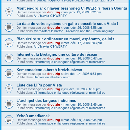
Publié dans
Troidigezh OpenOffice.org e brezhoneg (1.1.x, 2.x ha 3.x)
Mont en-dro ar c´hlavier brezhoneg C'HWERTY 'barzh Ubuntu
Dernier message par
drouizig
«
lun. janv. 12, 2009 8:22 pm
Publié dans
Ar c'hlavier C'HWERTY
La date de votre système en gallo : possible sous Vista !
Dernier message par
drouizig
«
ven. déc. 26, 2008 6:58 pm
Publié dans
Microsoft et le breton - Microsoft and the Breton language
Bien écrire sur ordinateur en māori, espéranto, gallois...
Dernier message par
drouizig
«
mer. déc. 17, 2008 5:03 pm
Publié dans
Ar c'hlavier C'HWERTY
Internet et la Bretagne, une culture de réseau
Dernier message par
drouizig
«
mar. déc. 16, 2008 5:47 pm
Publié dans
L'informatique en langues régionales et minoritaires
Kemennadenn a-berzh breizh-taiwan
Dernier message par
drouizig
«
dim. déc. 14, 2008 9:51 pm
Publié dans
Danvezioù all a-bep seurt
Liste des LIPs pour Vista
Dernier message par
drouizig
«
jeu. déc. 11, 2008 6:09 pm
Publié dans
L'informatique en langues régionales et minoritaires
L'archipel des langues indiennes
Dernier message par
drouizig
«
mer. déc. 10, 2008 2:48 pm
Publié dans
L'informatique en langues régionales et minoritaires
Yehoù amerikanek
Dernier message par
drouizig
«
mar. déc. 09, 2008 8:34 pm
Publié dans
L'informatique en langues régionales et minoritaires