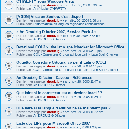
C’HWERTY sous Windows Vista
Dernier message par
drouizig
«
sam. déc. 06, 2008 3:33 pm
Publié dans
Ar c'hlavier C'HWERTY
[MSDN] Vista en Zoulou, c'est dispo !
Dernier message par
drouizig
«
ven. déc. 05, 2008 2:36 pm
Publié dans
L'informatique en langues régionales et minoritaires
« An Drouizig Difazier 2007, Service Pack 4 »
Dernier message par
drouizig
«
dim. nov. 30, 2008 2:55 pm
Publié dans
An DROUIZIG Difazier
Download COL2.x, the latin spellchecker for Microsoft Office
Dernier message par
drouizig
«
sam. nov. 29, 2008 4:16 pm
Publié dans
COL - Correcteur Orthographique Latin - Latin Spell Checker
Oggetto: Correttore Ortografico per il Latino (COL)
Dernier message par
drouizig
«
sam. nov. 29, 2008 4:14 pm
Publié dans
COL - Correcteur Orthographique Latin - Latin Spell Checker
An Drouizig Difazier - Daveoù - Références
Dernier message par
drouizig
«
sam. nov. 29, 2008 11:47 am
Publié dans
An DROUIZIG Difazier
Que faire si le correcteur est ou devient inactif ?
Dernier message par
drouizig
«
sam. nov. 29, 2008 11:34 am
Publié dans
An DROUIZIG Difazier
Que faire si la langue d'édition ne se maintient pas ?
Dernier message par
drouizig
«
sam. nov. 29, 2008 11:32 am
Publié dans
An DROUIZIG Difazier
Liste des LIPs pour Microsoft Office 2007
Dernier message par
drouizig
«
ven. nov. 21, 2008 1:20 pm