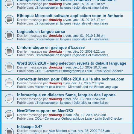
Dernier message par
drouizig
«
ven. janv. 15, 2010 6:18 pm
Publié dans
L'informatique en langues régionales et minoritaires
Ethiopia: Microsoft software application soon in Amharic
Dernier message par
drouizig
«
ven. janv. 15, 2010 6:17 pm
Publié dans
L'informatique en langues régionales et minoritaires
Logiciels en langue corse
Dernier message par
drouizig
«
ven. janv. 01, 2010 1:36 pm
Publié dans
L'informatique en langues régionales et minoritaires
L'informatique en gaélique d'Ecosse
Dernier message par
drouizig
«
mer. déc. 30, 2009 6:22 pm
Publié dans
L'informatique en langues régionales et minoritaires
Word 2007/2010 - lang selection reverts to default language
Dernier message par
drouizig
«
ven. déc. 18, 2009 10:38 am
Publié dans
COL - Correcteur Orthographique Latin - Latin Spell Checker
Correcteur breton pour Office 2010 sur le site technet.com
Dernier message par
drouizig
«
jeu. déc. 17, 2009 2:18 pm
Publié dans
Microsoft et le breton - Microsoft and the Breton language
Informatique en dialectes Same, langues des Lapons
Dernier message par
drouizig
«
mer. déc. 16, 2009 5:46 pm
Publié dans
L'informatique en langues régionales et minoritaires
NeoOffice support on MacOSX
Dernier message par
drouizig
«
sam. déc. 12, 2009 6:33 am
Publié dans
COL - Correcteur Orthographique Latin - Latin Spell Checker
Inkscape 0.47
Dernier message par
Alan Monfort
«
mer. nov. 25, 2009 7:18 am