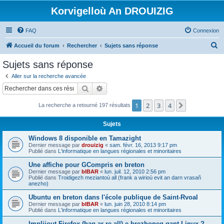
Korvigelloù An DROUIZIG
FAQ
Connexion
R
Accueil du forum
Rechercher
Sujets sans réponse
e
Sujets sans réponse
c
Aller sur la recherche avancée
h
Rechercher
Recherche avancée
e
1
2
3
4
Suivant
La recherche a retourné 197 résultats
r
c
Sujets
h
Windows 8 disponible en Tamazight
e
Dernier message par
drouizig
«
sam. févr. 16, 2013 9:17 pm
Publié dans
L'informatique en langues régionales et minoritaires
r
Une affiche pour GCompris en breton
Dernier message par
bIBAR
«
lun. juil. 12, 2010 2:56 pm
Publié dans
Troidigezh meziantoù all (frank a wirioù evit an darn vrasañ
anezho)
Ubuntu en breton dans l'école publique de Saint-Rvoal
Dernier message par
bIBAR
«
lun. juin 28, 2010 8:14 pm
Publié dans
L'informatique en langues régionales et minoritaires
Implijout Firefox (hag ar re all) e brezhoneg gant Linux ?