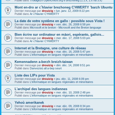
Publié dans
Troidigezh OpenOffice.org e brezhoneg (1.1.x, 2.x ha 3.x)
Mont en-dro ar c´hlavier brezhoneg C'HWERTY 'barzh Ubuntu
Dernier message par
drouizig
«
lun. janv. 12, 2009 8:22 pm
Publié dans
Ar c'hlavier C'HWERTY
La date de votre système en gallo : possible sous Vista !
Dernier message par
drouizig
«
ven. déc. 26, 2008 6:58 pm
Publié dans
Microsoft et le breton - Microsoft and the Breton language
Bien écrire sur ordinateur en māori, espéranto, gallois...
Dernier message par
drouizig
«
mer. déc. 17, 2008 5:03 pm
Publié dans
Ar c'hlavier C'HWERTY
Internet et la Bretagne, une culture de réseau
Dernier message par
drouizig
«
mar. déc. 16, 2008 5:47 pm
Publié dans
L'informatique en langues régionales et minoritaires
Kemennadenn a-berzh breizh-taiwan
Dernier message par
drouizig
«
dim. déc. 14, 2008 9:51 pm
Publié dans
Danvezioù all a-bep seurt
Liste des LIPs pour Vista
Dernier message par
drouizig
«
jeu. déc. 11, 2008 6:09 pm
Publié dans
L'informatique en langues régionales et minoritaires
L'archipel des langues indiennes
Dernier message par
drouizig
«
mer. déc. 10, 2008 2:48 pm
Publié dans
L'informatique en langues régionales et minoritaires
Yehoù amerikanek
Dernier message par
drouizig
«
mar. déc. 09, 2008 8:34 pm
Publié dans
L'informatique en langues régionales et minoritaires