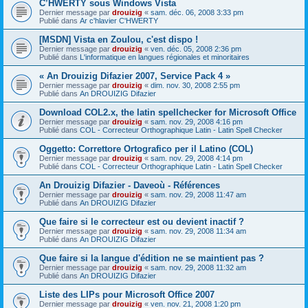
C’HWERTY sous Windows Vista
Dernier message par
drouizig
«
sam. déc. 06, 2008 3:33 pm
Publié dans
Ar c'hlavier C'HWERTY
[MSDN] Vista en Zoulou, c'est dispo !
Dernier message par
drouizig
«
ven. déc. 05, 2008 2:36 pm
Publié dans
L'informatique en langues régionales et minoritaires
« An Drouizig Difazier 2007, Service Pack 4 »
Dernier message par
drouizig
«
dim. nov. 30, 2008 2:55 pm
Publié dans
An DROUIZIG Difazier
Download COL2.x, the latin spellchecker for Microsoft Office
Dernier message par
drouizig
«
sam. nov. 29, 2008 4:16 pm
Publié dans
COL - Correcteur Orthographique Latin - Latin Spell Checker
Oggetto: Correttore Ortografico per il Latino (COL)
Dernier message par
drouizig
«
sam. nov. 29, 2008 4:14 pm
Publié dans
COL - Correcteur Orthographique Latin - Latin Spell Checker
An Drouizig Difazier - Daveoù - Références
Dernier message par
drouizig
«
sam. nov. 29, 2008 11:47 am
Publié dans
An DROUIZIG Difazier
Que faire si le correcteur est ou devient inactif ?
Dernier message par
drouizig
«
sam. nov. 29, 2008 11:34 am
Publié dans
An DROUIZIG Difazier
Que faire si la langue d'édition ne se maintient pas ?
Dernier message par
drouizig
«
sam. nov. 29, 2008 11:32 am
Publié dans
An DROUIZIG Difazier
Liste des LIPs pour Microsoft Office 2007
Dernier message par
drouizig
«
ven. nov. 21, 2008 1:20 pm