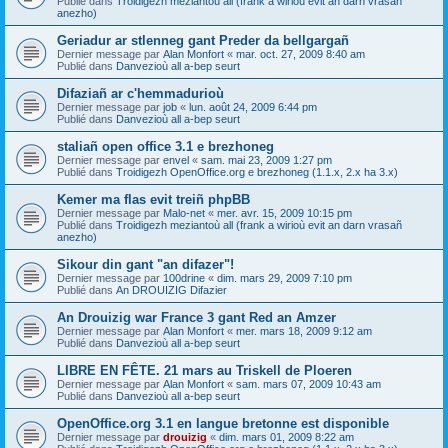
Publié dans
Troidigezh meziantoù all (frank a wirioù evit an darn vrasañ
anezho)
Geriadur ar stlenneg gant Preder da bellgargañ
Dernier message par
Alan Monfort
«
mar. oct. 27, 2009 8:40 am
Publié dans
Danvezioù all a-bep seurt
Difaziañ ar c'hemmadurioù
Dernier message par
job
«
lun. août 24, 2009 6:44 pm
Publié dans
Danvezioù all a-bep seurt
staliañ open office 3.1 e brezhoneg
Dernier message par
envel
«
sam. mai 23, 2009 1:27 pm
Publié dans
Troidigezh OpenOffice.org e brezhoneg (1.1.x, 2.x ha 3.x)
Kemer ma flas evit treiñ phpBB
Dernier message par
Malo-net
«
mer. avr. 15, 2009 10:15 pm
Publié dans
Troidigezh meziantoù all (frank a wirioù evit an darn vrasañ
anezho)
Sikour din gant "an difazer"!
Dernier message par
100drine
«
dim. mars 29, 2009 7:10 pm
Publié dans
An DROUIZIG Difazier
An Drouizig war France 3 gant Red an Amzer
Dernier message par
Alan Monfort
«
mer. mars 18, 2009 9:12 am
Publié dans
Danvezioù all a-bep seurt
LIBRE EN FÊTE. 21 mars au Triskell de Ploeren
Dernier message par
Alan Monfort
«
sam. mars 07, 2009 10:43 am
Publié dans
Danvezioù all a-bep seurt
OpenOffice.org 3.1 en langue bretonne est disponible
Dernier message par
drouizig
«
dim. mars 01, 2009 8:22 am