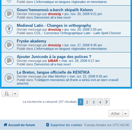
Publié dans
L'informatique en langues régionales et minoritaires
Gourc’hemennoù a-berzh skipailh Kelenn
Dernier message par
drouizig
«
jeu. nov. 20, 2008 9:21 pm
Publié dans
Danvezioù all a-bep seurt
Medieval Latin - Changes in orthography
Dernier message par
drouizig
«
jeu. nov. 20, 2008 2:55 pm
Publié dans
COL - Correcteur Orthographique Latin - Latin Spell Checker
Fryske akademy
Dernier message par
drouizig
«
lun. nov. 17, 2008 9:45 am
Publié dans
L'informatique en langues régionales et minoritaires
Ajouter Junicode à la page des polices ?
Dernier message par
bIBAR
«
mar. oct. 28, 2008 9:17 am
Publié dans
Danvezioù all a-bep seurt
Le Breton, langue officielle de KENTIKA
Dernier message par
Alan Monfort
«
mer. oct. 22, 2008 9:35 am
Publié dans
Troidigezh meziantoù all (frank a wirioù evit an darn vrasañ
anezho)
1
2
3
4
Suivant
La recherche a retourné 197 résultats
Aller
Accueil du forum
Supprimer les cookies
Fuseau horaire sur
UTC+01:00