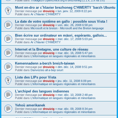
Publié dans
Troidigezh OpenOffice.org e brezhoneg (1.1.x, 2.x ha 3.x)
Mont en-dro ar c´hlavier brezhoneg C'HWERTY 'barzh Ubuntu
Dernier message par
drouizig
«
lun. janv. 12, 2009 8:22 pm
Publié dans
Ar c'hlavier C'HWERTY
La date de votre système en gallo : possible sous Vista !
Dernier message par
drouizig
«
ven. déc. 26, 2008 6:58 pm
Publié dans
Microsoft et le breton - Microsoft and the Breton language
Bien écrire sur ordinateur en māori, espéranto, gallois...
Dernier message par
drouizig
«
mer. déc. 17, 2008 5:03 pm
Publié dans
Ar c'hlavier C'HWERTY
Internet et la Bretagne, une culture de réseau
Dernier message par
drouizig
«
mar. déc. 16, 2008 5:47 pm
Publié dans
L'informatique en langues régionales et minoritaires
Kemennadenn a-berzh breizh-taiwan
Dernier message par
drouizig
«
dim. déc. 14, 2008 9:51 pm
Publié dans
Danvezioù all a-bep seurt
Liste des LIPs pour Vista
Dernier message par
drouizig
«
jeu. déc. 11, 2008 6:09 pm
Publié dans
L'informatique en langues régionales et minoritaires
L'archipel des langues indiennes
Dernier message par
drouizig
«
mer. déc. 10, 2008 2:48 pm
Publié dans
L'informatique en langues régionales et minoritaires
Yehoù amerikanek
Dernier message par
drouizig
«
mar. déc. 09, 2008 8:34 pm
Publié dans
L'informatique en langues régionales et minoritaires