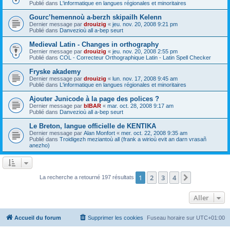
Publié dans
L'informatique en langues régionales et minoritaires
Gourc’hemennoù a-berzh skipailh Kelenn
Dernier message par
drouizig
«
jeu. nov. 20, 2008 9:21 pm
Publié dans
Danvezioù all a-bep seurt
Medieval Latin - Changes in orthography
Dernier message par
drouizig
«
jeu. nov. 20, 2008 2:55 pm
Publié dans
COL - Correcteur Orthographique Latin - Latin Spell Checker
Fryske akademy
Dernier message par
drouizig
«
lun. nov. 17, 2008 9:45 am
Publié dans
L'informatique en langues régionales et minoritaires
Ajouter Junicode à la page des polices ?
Dernier message par
bIBAR
«
mar. oct. 28, 2008 9:17 am
Publié dans
Danvezioù all a-bep seurt
Le Breton, langue officielle de KENTIKA
Dernier message par
Alan Monfort
«
mer. oct. 22, 2008 9:35 am
Publié dans
Troidigezh meziantoù all (frank a wirioù evit an darn vrasañ
anezho)
1
2
3
4
Suivant
La recherche a retourné 197 résultats
Aller
Accueil du forum
Supprimer les cookies
Fuseau horaire sur
UTC+01:00