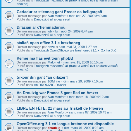
Publié dans
Troidigezh meziantoù all (frank a wirioù evit an darn vrasañ
anezho)
Geriadur ar stlenneg gant Preder da bellgargañ
Dernier message par
Alan Monfort
«
mar. oct. 27, 2009 8:40 am
Publié dans
Danvezioù all a-bep seurt
Difaziañ ar c'hemmadurioù
Dernier message par
job
«
lun. août 24, 2009 6:44 pm
Publié dans
Danvezioù all a-bep seurt
staliañ open office 3.1 e brezhoneg
Dernier message par
envel
«
sam. mai 23, 2009 1:27 pm
Publié dans
Troidigezh OpenOffice.org e brezhoneg (1.1.x, 2.x ha 3.x)
Kemer ma flas evit treiñ phpBB
Dernier message par
Malo-net
«
mer. avr. 15, 2009 10:15 pm
Publié dans
Troidigezh meziantoù all (frank a wirioù evit an darn vrasañ
anezho)
Sikour din gant "an difazer"!
Dernier message par
100drine
«
dim. mars 29, 2009 7:10 pm
Publié dans
An DROUIZIG Difazier
An Drouizig war France 3 gant Red an Amzer
Dernier message par
Alan Monfort
«
mer. mars 18, 2009 9:12 am
Publié dans
Danvezioù all a-bep seurt
LIBRE EN FÊTE. 21 mars au Triskell de Ploeren
Dernier message par
Alan Monfort
«
sam. mars 07, 2009 10:43 am
Publié dans
Danvezioù all a-bep seurt
OpenOffice.org 3.1 en langue bretonne est disponible
Dernier message par
drouizig
«
dim. mars 01, 2009 8:22 am