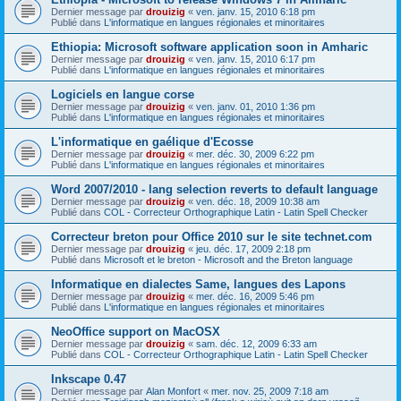
Dernier message par
drouizig
«
ven. janv. 15, 2010 6:18 pm
Publié dans
L'informatique en langues régionales et minoritaires
Ethiopia: Microsoft software application soon in Amharic
Dernier message par
drouizig
«
ven. janv. 15, 2010 6:17 pm
Publié dans
L'informatique en langues régionales et minoritaires
Logiciels en langue corse
Dernier message par
drouizig
«
ven. janv. 01, 2010 1:36 pm
Publié dans
L'informatique en langues régionales et minoritaires
L'informatique en gaélique d'Ecosse
Dernier message par
drouizig
«
mer. déc. 30, 2009 6:22 pm
Publié dans
L'informatique en langues régionales et minoritaires
Word 2007/2010 - lang selection reverts to default language
Dernier message par
drouizig
«
ven. déc. 18, 2009 10:38 am
Publié dans
COL - Correcteur Orthographique Latin - Latin Spell Checker
Correcteur breton pour Office 2010 sur le site technet.com
Dernier message par
drouizig
«
jeu. déc. 17, 2009 2:18 pm
Publié dans
Microsoft et le breton - Microsoft and the Breton language
Informatique en dialectes Same, langues des Lapons
Dernier message par
drouizig
«
mer. déc. 16, 2009 5:46 pm
Publié dans
L'informatique en langues régionales et minoritaires
NeoOffice support on MacOSX
Dernier message par
drouizig
«
sam. déc. 12, 2009 6:33 am
Publié dans
COL - Correcteur Orthographique Latin - Latin Spell Checker
Inkscape 0.47
Dernier message par
Alan Monfort
«
mer. nov. 25, 2009 7:18 am