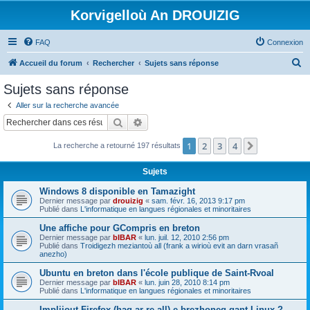
Korvigelloù An DROUIZIG
FAQ
Connexion
R
Accueil du forum
Rechercher
Sujets sans réponse
e
Sujets sans réponse
c
Aller sur la recherche avancée
h
Rechercher
Recherche avancée
e
1
2
3
4
Suivant
La recherche a retourné 197 résultats
r
c
Sujets
h
Windows 8 disponible en Tamazight
e
Dernier message par
drouizig
«
sam. févr. 16, 2013 9:17 pm
Publié dans
L'informatique en langues régionales et minoritaires
r
Une affiche pour GCompris en breton
Dernier message par
bIBAR
«
lun. juil. 12, 2010 2:56 pm
Publié dans
Troidigezh meziantoù all (frank a wirioù evit an darn vrasañ
anezho)
Ubuntu en breton dans l'école publique de Saint-Rvoal
Dernier message par
bIBAR
«
lun. juin 28, 2010 8:14 pm
Publié dans
L'informatique en langues régionales et minoritaires
Implijout Firefox (hag ar re all) e brezhoneg gant Linux ?