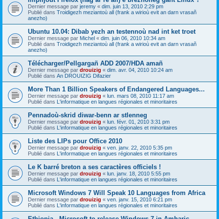
Dernier message par
jeremy
«
dim. juin 13, 2010 2:29 pm
Publié dans
Troidigezh meziantoù all (frank a wirioù evit an darn vrasañ
anezho)
Ubuntu 10.04: Dibab yezh an testennoù nad int ket troet
Dernier message par
Michel
«
dim. juin 06, 2010 10:34 am
Publié dans
Troidigezh meziantoù all (frank a wirioù evit an darn vrasañ
anezho)
Télécharger/Pellgargañ ADD 2007/HDA amañ
Dernier message par
drouizig
«
dim. avr. 04, 2010 10:24 am
Publié dans
An DROUIZIG Difazier
More Than 1 Billion Speakers of Endangered Languages...
Dernier message par
drouizig
«
lun. mars 08, 2010 11:17 am
Publié dans
L'informatique en langues régionales et minoritaires
Pennadoù-skrid diwar-benn ar stlenneg
Dernier message par
drouizig
«
lun. févr. 01, 2010 3:31 pm
Publié dans
L'informatique en langues régionales et minoritaires
Liste des LIPs pour Office 2010
Dernier message par
drouizig
«
ven. janv. 22, 2010 5:35 pm
Publié dans
L'informatique en langues régionales et minoritaires
Le K barré breton a ses caractères officiels !
Dernier message par
drouizig
«
lun. janv. 18, 2010 5:55 pm
Publié dans
L'informatique en langues régionales et minoritaires
Microsoft Windows 7 Will Speak 10 Languages from Africa
Dernier message par
drouizig
«
ven. janv. 15, 2010 6:21 pm
Publié dans
L'informatique en langues régionales et minoritaires
Ethiopia - Microsoft to release Windows 7 in Amharic