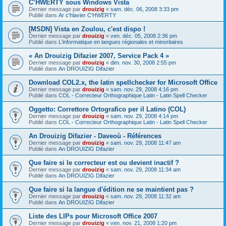
C’HWERTY sous Windows Vista
Dernier message par
drouizig
«
sam. déc. 06, 2008 3:33 pm
Publié dans
Ar c'hlavier C'HWERTY
[MSDN] Vista en Zoulou, c'est dispo !
Dernier message par
drouizig
«
ven. déc. 05, 2008 2:36 pm
Publié dans
L'informatique en langues régionales et minoritaires
« An Drouizig Difazier 2007, Service Pack 4 »
Dernier message par
drouizig
«
dim. nov. 30, 2008 2:55 pm
Publié dans
An DROUIZIG Difazier
Download COL2.x, the latin spellchecker for Microsoft Office
Dernier message par
drouizig
«
sam. nov. 29, 2008 4:16 pm
Publié dans
COL - Correcteur Orthographique Latin - Latin Spell Checker
Oggetto: Correttore Ortografico per il Latino (COL)
Dernier message par
drouizig
«
sam. nov. 29, 2008 4:14 pm
Publié dans
COL - Correcteur Orthographique Latin - Latin Spell Checker
An Drouizig Difazier - Daveoù - Références
Dernier message par
drouizig
«
sam. nov. 29, 2008 11:47 am
Publié dans
An DROUIZIG Difazier
Que faire si le correcteur est ou devient inactif ?
Dernier message par
drouizig
«
sam. nov. 29, 2008 11:34 am
Publié dans
An DROUIZIG Difazier
Que faire si la langue d'édition ne se maintient pas ?
Dernier message par
drouizig
«
sam. nov. 29, 2008 11:32 am
Publié dans
An DROUIZIG Difazier
Liste des LIPs pour Microsoft Office 2007
Dernier message par
drouizig
«
ven. nov. 21, 2008 1:20 pm