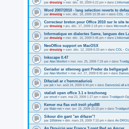
par
drouizig
»
mer. déc. 30, 2009 6:22 pm
» dans
L'informat
Word 2007/2010 - lang selection reverts to defa
par
drouizig
»
ven. déc. 18, 2009 10:38 am
» dans
COL - Co
Correcteur breton pour Office 2010 sur le site 
par
drouizig
»
jeu. déc. 17, 2009 2:18 pm
» dans
Microsoft e
Informatique en dialectes Same, langues des 
par
drouizig
»
mer. déc. 16, 2009 5:46 pm
» dans
L'informat
NeoOffice support on MacOSX
par
drouizig
»
sam. déc. 12, 2009 6:33 am
» dans
COL - Cor
Inkscape 0.47
par
Alan Monfort
»
mer. nov. 25, 2009 7:18 am
» dans
Troidi
Geriadur ar stlenneg gant Preder da bellgargañ
par
Alan Monfort
»
mar. oct. 27, 2009 8:40 am
» dans
Danvezi
Difaziañ ar c'hemmadurioù
par
job
»
lun. août 24, 2009 6:44 pm
» dans
Danvezioù all a-
staliañ open office 3.1 e brezhoneg
par
envel
»
sam. mai 23, 2009 1:27 pm
» dans
Troidigezh Op
Kemer ma flas evit treiñ phpBB
par
Malo-net
»
mer. avr. 15, 2009 10:15 pm
» dans
Troidigez
Sikour din gant "an difazer"!
par
100drine
»
dim. mars 29, 2009 7:10 pm
» dans
An DROUI
An Drouizig war France 3 gant Red an Amzer