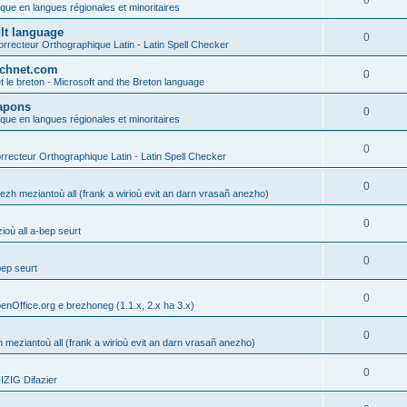
0
ique en langues régionales et minoritaires
ult language
0
rrecteur Orthographique Latin - Latin Spell Checker
technet.com
0
t le breton - Microsoft and the Breton language
Lapons
0
ique en langues régionales et minoritaires
0
recteur Orthographique Latin - Latin Spell Checker
0
gezh meziantoù all (frank a wirioù evit an darn vrasañ anezho)
0
où all a-bep seurt
0
bep seurt
0
enOffice.org e brezhoneg (1.1.x, 2.x ha 3.x)
0
h meziantoù all (frank a wirioù evit an darn vrasañ anezho)
0
ZIG Difazier