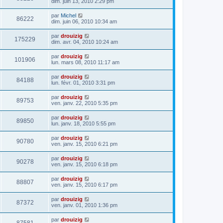
dim. juin 13, 2010 2:29 pm
par
Michel
86222
dim. juin 06, 2010 10:34 am
par
drouizig
175229
dim. avr. 04, 2010 10:24 am
par
drouizig
101906
lun. mars 08, 2010 11:17 am
par
drouizig
84188
lun. févr. 01, 2010 3:31 pm
par
drouizig
89753
ven. janv. 22, 2010 5:35 pm
par
drouizig
89850
lun. janv. 18, 2010 5:55 pm
par
drouizig
90780
ven. janv. 15, 2010 6:21 pm
par
drouizig
90278
ven. janv. 15, 2010 6:18 pm
par
drouizig
88807
ven. janv. 15, 2010 6:17 pm
par
drouizig
87372
ven. janv. 01, 2010 1:36 pm
par
drouizig