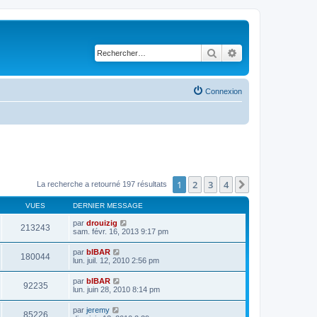
Rechercher
Recherche avancé
Connexion
1
2
3
4
Suivant
La recherche a retourné 197 résultats
VUES
DERNIER MESSAGE
par
drouizig
213243
sam. févr. 16, 2013 9:17 pm
par
bIBAR
180044
lun. juil. 12, 2010 2:56 pm
par
bIBAR
92235
lun. juin 28, 2010 8:14 pm
par
jeremy
85226