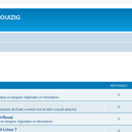
ROUIZIG
RÉPONSES
0
tique en langues régionales et minoritaires
0
iantoù all (frank a wirioù evit an darn vrasañ anezho)
t-Rvoal
0
 en langues régionales et minoritaires
nt Linux ?
0