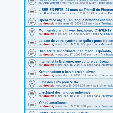
par
Alan Monfort
»
mer. mars 18, 2009 9:12 am
» dans
Danve
LIBRE EN FÊTE. 21 mars au Triskell de Ploeren
par
Alan Monfort
»
sam. mars 07, 2009 10:43 am
» dans
Dan
OpenOffice.org 3.1 en langue bretonne est disp
par
drouizig
»
dim. mars 01, 2009 8:22 am
» dans
Troidigez
Mont en-dro ar c´hlavier brezhoneg C'HWERTY 
par
drouizig
»
lun. janv. 12, 2009 8:22 pm
» dans
Ar c'hlav
La date de votre système en gallo : possible sou
par
drouizig
»
ven. déc. 26, 2008 6:58 pm
» dans
Microsoft 
Bien écrire sur ordinateur en māori, espéranto, g
par
drouizig
»
mer. déc. 17, 2008 5:03 pm
» dans
Ar c'hlav
Internet et la Bretagne, une culture de réseau
par
drouizig
»
mar. déc. 16, 2008 5:47 pm
» dans
L'informat
Kemennadenn a-berzh breizh-taiwan
par
drouizig
»
dim. déc. 14, 2008 9:51 pm
» dans
Danvezioù 
Liste des LIPs pour Vista
par
drouizig
»
jeu. déc. 11, 2008 6:09 pm
» dans
L'informati
L'archipel des langues indiennes
par
drouizig
»
mer. déc. 10, 2008 2:48 pm
» dans
L'informat
Yehoù amerikanek
par
drouizig
»
mar. déc. 09, 2008 8:34 pm
» dans
L'informat