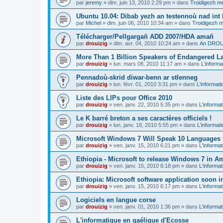
par
jeremy
»
dim. juin 13, 2010 2:29 pm
» dans
Troidigezh me
Ubuntu 10.04: Dibab yezh an testennoù nad int k
par
Michel
»
dim. juin 06, 2010 10:34 am
» dans
Troidigezh m
Télécharger/Pellgargañ ADD 2007/HDA amañ
par
drouizig
»
dim. avr. 04, 2010 10:24 am
» dans
An DROUI
More Than 1 Billion Speakers of Endangered L
par
drouizig
»
lun. mars 08, 2010 11:17 am
» dans
L'informa
Pennadoù-skrid diwar-benn ar stlenneg
par
drouizig
»
lun. févr. 01, 2010 3:31 pm
» dans
L'informati
Liste des LIPs pour Office 2010
par
drouizig
»
ven. janv. 22, 2010 5:35 pm
» dans
L'informat
Le K barré breton a ses caractères officiels !
par
drouizig
»
lun. janv. 18, 2010 5:55 pm
» dans
L'informat
Microsoft Windows 7 Will Speak 10 Languages 
par
drouizig
»
ven. janv. 15, 2010 6:21 pm
» dans
L'informat
Ethiopia - Microsoft to release Windows 7 in A
par
drouizig
»
ven. janv. 15, 2010 6:18 pm
» dans
L'informat
Ethiopia: Microsoft software application soon 
par
drouizig
»
ven. janv. 15, 2010 6:17 pm
» dans
L'informat
Logiciels en langue corse
par
drouizig
»
ven. janv. 01, 2010 1:36 pm
» dans
L'informat
L'informatique en gaélique d'Ecosse