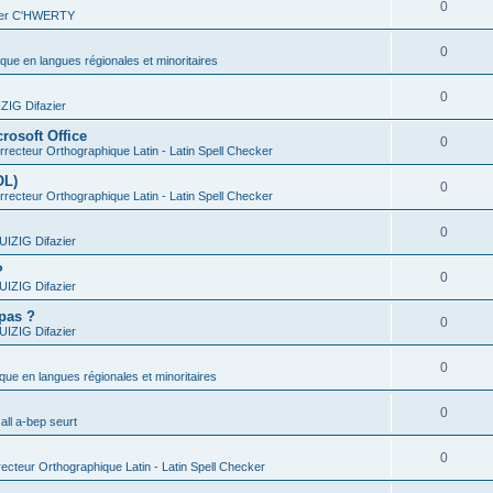
0
vier C'HWERTY
0
ique en langues régionales et minoritaires
0
IG Difazier
rosoft Office
0
recteur Orthographique Latin - Latin Spell Checker
OL)
0
recteur Orthographique Latin - Latin Spell Checker
0
IZIG Difazier
?
0
IZIG Difazier
 pas ?
0
IZIG Difazier
0
ique en langues régionales et minoritaires
0
all a-bep seurt
0
ecteur Orthographique Latin - Latin Spell Checker