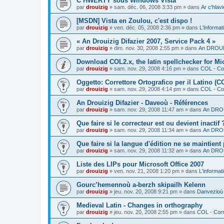
C’HWERTY sous Windows Vista
par
drouizig
»
sam. déc. 06, 2008 3:33 pm
» dans
Ar c'hla
[MSDN] Vista en Zoulou, c'est dispo !
par
drouizig
»
ven. déc. 05, 2008 2:36 pm
» dans
L'informat
« An Drouizig Difazier 2007, Service Pack 4 »
par
drouizig
»
dim. nov. 30, 2008 2:55 pm
» dans
An DROUIZ
Download COL2.x, the latin spellchecker for Mic
par
drouizig
»
sam. nov. 29, 2008 4:16 pm
» dans
COL - Cor
Oggetto: Correttore Ortografico per il Latino (C
par
drouizig
»
sam. nov. 29, 2008 4:14 pm
» dans
COL - Cor
An Drouizig Difazier - Daveoù - Références
par
drouizig
»
sam. nov. 29, 2008 11:47 am
» dans
An DROU
Que faire si le correcteur est ou devient inactif 
par
drouizig
»
sam. nov. 29, 2008 11:34 am
» dans
An DROU
Que faire si la langue d'édition ne se maintient
par
drouizig
»
sam. nov. 29, 2008 11:32 am
» dans
An DROU
Liste des LIPs pour Microsoft Office 2007
par
drouizig
»
ven. nov. 21, 2008 1:20 pm
» dans
L'informat
Gourc’hemennoù a-berzh skipailh Kelenn
par
drouizig
»
jeu. nov. 20, 2008 9:21 pm
» dans
Danvezioù 
Medieval Latin - Changes in orthography
par
drouizig
»
jeu. nov. 20, 2008 2:55 pm
» dans
COL - Corr