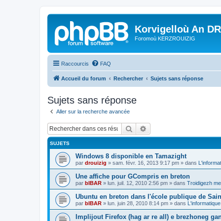
Korvigelloù An D
Foromoù KERZROUIZIG
Raccourcis
FAQ
Accueil du forum
Rechercher
Sujets sans réponse
Sujets sans réponse
Aller sur la recherche avancée
Rechercher
Recherche avancée
SUJETS
Windows 8 disponible en Tamazight
par
drouizig
»
sam. févr. 16, 2013 9:17 pm
» dans
L'informa
Une affiche pour GCompris en breton
par
bIBAR
»
lun. juil. 12, 2010 2:56 pm
» dans
Troidigezh mez
Ubuntu en breton dans l'école publique de Sain
par
bIBAR
»
lun. juin 28, 2010 8:14 pm
» dans
L'informatique
Implijout Firefox (hag ar re all) e brezhoneg ga