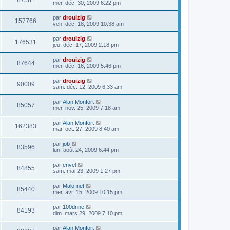
87581
mer. déc. 30, 2009 6:22 pm
par
drouizig
157766
ven. déc. 18, 2009 10:38 am
par
drouizig
176531
jeu. déc. 17, 2009 2:18 pm
par
drouizig
87644
mer. déc. 16, 2009 5:46 pm
par
drouizig
90009
sam. déc. 12, 2009 6:33 am
par
Alan Monfort
85057
mer. nov. 25, 2009 7:18 am
par
Alan Monfort
162383
mar. oct. 27, 2009 8:40 am
par
job
83596
lun. août 24, 2009 6:44 pm
par
envel
84855
sam. mai 23, 2009 1:27 pm
par
Malo-net
85440
mer. avr. 15, 2009 10:15 pm
par
100drine
84193
dim. mars 29, 2009 7:10 pm
par
Alan Monfort