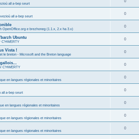
0
zioù all a-bep seurt
0
vezioù all a-bep seurt
onible
0
h OpenOffice.org e brezhoneg (1.1.x, 2.x ha 3.x)
'barzh Ubuntu
0
ier C'HWERTY
s Vista !
0
et le breton - Microsoft and the Breton language
allois...
0
ier C'HWERTY
0
ique en langues régionales et minoritaires
0
all a-bep seurt
0
que en langues régionales et minoritaires
0
ique en langues régionales et minoritaires
0
ique en langues régionales et minoritaires