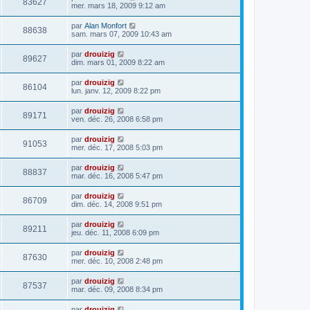
83627
mer. mars 18, 2009 9:12 am
par
Alan Monfort
88638
sam. mars 07, 2009 10:43 am
par
drouizig
89627
dim. mars 01, 2009 8:22 am
par
drouizig
86104
lun. janv. 12, 2009 8:22 pm
par
drouizig
89171
ven. déc. 26, 2008 6:58 pm
par
drouizig
91053
mer. déc. 17, 2008 5:03 pm
par
drouizig
88837
mar. déc. 16, 2008 5:47 pm
par
drouizig
86709
dim. déc. 14, 2008 9:51 pm
par
drouizig
89211
jeu. déc. 11, 2008 6:09 pm
par
drouizig
87630
mer. déc. 10, 2008 2:48 pm
par
drouizig
87537
mar. déc. 09, 2008 8:34 pm
par
drouizig