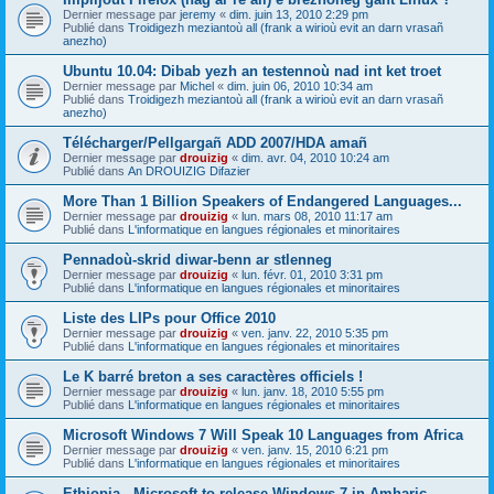
Dernier message par
jeremy
«
dim. juin 13, 2010 2:29 pm
Publié dans
Troidigezh meziantoù all (frank a wirioù evit an darn vrasañ
anezho)
Ubuntu 10.04: Dibab yezh an testennoù nad int ket troet
Dernier message par
Michel
«
dim. juin 06, 2010 10:34 am
Publié dans
Troidigezh meziantoù all (frank a wirioù evit an darn vrasañ
anezho)
Télécharger/Pellgargañ ADD 2007/HDA amañ
Dernier message par
drouizig
«
dim. avr. 04, 2010 10:24 am
Publié dans
An DROUIZIG Difazier
More Than 1 Billion Speakers of Endangered Languages...
Dernier message par
drouizig
«
lun. mars 08, 2010 11:17 am
Publié dans
L'informatique en langues régionales et minoritaires
Pennadoù-skrid diwar-benn ar stlenneg
Dernier message par
drouizig
«
lun. févr. 01, 2010 3:31 pm
Publié dans
L'informatique en langues régionales et minoritaires
Liste des LIPs pour Office 2010
Dernier message par
drouizig
«
ven. janv. 22, 2010 5:35 pm
Publié dans
L'informatique en langues régionales et minoritaires
Le K barré breton a ses caractères officiels !
Dernier message par
drouizig
«
lun. janv. 18, 2010 5:55 pm
Publié dans
L'informatique en langues régionales et minoritaires
Microsoft Windows 7 Will Speak 10 Languages from Africa
Dernier message par
drouizig
«
ven. janv. 15, 2010 6:21 pm
Publié dans
L'informatique en langues régionales et minoritaires
Ethiopia - Microsoft to release Windows 7 in Amharic