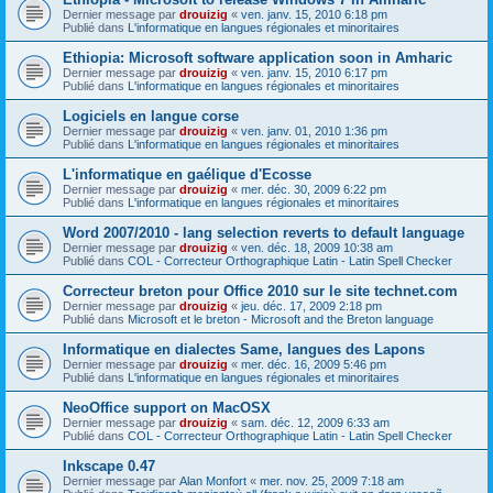
Dernier message par
drouizig
«
ven. janv. 15, 2010 6:18 pm
Publié dans
L'informatique en langues régionales et minoritaires
Ethiopia: Microsoft software application soon in Amharic
Dernier message par
drouizig
«
ven. janv. 15, 2010 6:17 pm
Publié dans
L'informatique en langues régionales et minoritaires
Logiciels en langue corse
Dernier message par
drouizig
«
ven. janv. 01, 2010 1:36 pm
Publié dans
L'informatique en langues régionales et minoritaires
L'informatique en gaélique d'Ecosse
Dernier message par
drouizig
«
mer. déc. 30, 2009 6:22 pm
Publié dans
L'informatique en langues régionales et minoritaires
Word 2007/2010 - lang selection reverts to default language
Dernier message par
drouizig
«
ven. déc. 18, 2009 10:38 am
Publié dans
COL - Correcteur Orthographique Latin - Latin Spell Checker
Correcteur breton pour Office 2010 sur le site technet.com
Dernier message par
drouizig
«
jeu. déc. 17, 2009 2:18 pm
Publié dans
Microsoft et le breton - Microsoft and the Breton language
Informatique en dialectes Same, langues des Lapons
Dernier message par
drouizig
«
mer. déc. 16, 2009 5:46 pm
Publié dans
L'informatique en langues régionales et minoritaires
NeoOffice support on MacOSX
Dernier message par
drouizig
«
sam. déc. 12, 2009 6:33 am
Publié dans
COL - Correcteur Orthographique Latin - Latin Spell Checker
Inkscape 0.47
Dernier message par
Alan Monfort
«
mer. nov. 25, 2009 7:18 am