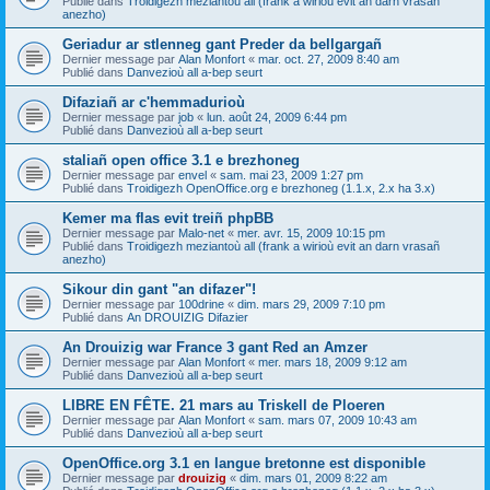
Publié dans
Troidigezh meziantoù all (frank a wirioù evit an darn vrasañ
anezho)
Geriadur ar stlenneg gant Preder da bellgargañ
Dernier message par
Alan Monfort
«
mar. oct. 27, 2009 8:40 am
Publié dans
Danvezioù all a-bep seurt
Difaziañ ar c'hemmadurioù
Dernier message par
job
«
lun. août 24, 2009 6:44 pm
Publié dans
Danvezioù all a-bep seurt
staliañ open office 3.1 e brezhoneg
Dernier message par
envel
«
sam. mai 23, 2009 1:27 pm
Publié dans
Troidigezh OpenOffice.org e brezhoneg (1.1.x, 2.x ha 3.x)
Kemer ma flas evit treiñ phpBB
Dernier message par
Malo-net
«
mer. avr. 15, 2009 10:15 pm
Publié dans
Troidigezh meziantoù all (frank a wirioù evit an darn vrasañ
anezho)
Sikour din gant "an difazer"!
Dernier message par
100drine
«
dim. mars 29, 2009 7:10 pm
Publié dans
An DROUIZIG Difazier
An Drouizig war France 3 gant Red an Amzer
Dernier message par
Alan Monfort
«
mer. mars 18, 2009 9:12 am
Publié dans
Danvezioù all a-bep seurt
LIBRE EN FÊTE. 21 mars au Triskell de Ploeren
Dernier message par
Alan Monfort
«
sam. mars 07, 2009 10:43 am
Publié dans
Danvezioù all a-bep seurt
OpenOffice.org 3.1 en langue bretonne est disponible
Dernier message par
drouizig
«
dim. mars 01, 2009 8:22 am