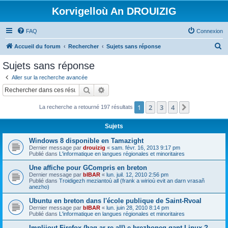
Korvigelloù An DROUIZIG
FAQ
Connexion
R
Accueil du forum
Rechercher
Sujets sans réponse
e
Sujets sans réponse
c
Aller sur la recherche avancée
h
Rechercher
Recherche avancée
e
1
2
3
4
Suivant
La recherche a retourné 197 résultats
r
c
Sujets
h
Windows 8 disponible en Tamazight
e
Dernier message par
drouizig
«
sam. févr. 16, 2013 9:17 pm
Publié dans
L'informatique en langues régionales et minoritaires
r
Une affiche pour GCompris en breton
Dernier message par
bIBAR
«
lun. juil. 12, 2010 2:56 pm
Publié dans
Troidigezh meziantoù all (frank a wirioù evit an darn vrasañ
anezho)
Ubuntu en breton dans l'école publique de Saint-Rvoal
Dernier message par
bIBAR
«
lun. juin 28, 2010 8:14 pm
Publié dans
L'informatique en langues régionales et minoritaires
Implijout Firefox (hag ar re all) e brezhoneg gant Linux ?