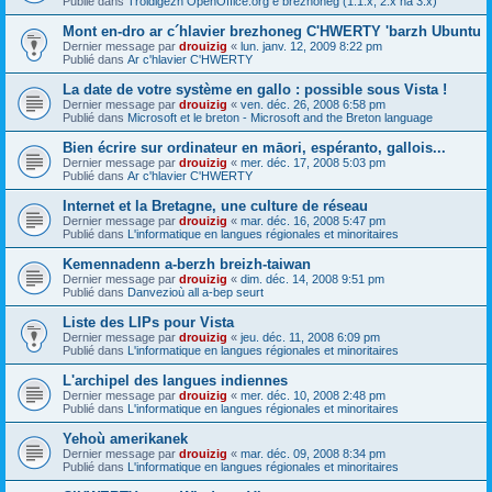
Publié dans
Troidigezh OpenOffice.org e brezhoneg (1.1.x, 2.x ha 3.x)
Mont en-dro ar c´hlavier brezhoneg C'HWERTY 'barzh Ubuntu
Dernier message par
drouizig
«
lun. janv. 12, 2009 8:22 pm
Publié dans
Ar c'hlavier C'HWERTY
La date de votre système en gallo : possible sous Vista !
Dernier message par
drouizig
«
ven. déc. 26, 2008 6:58 pm
Publié dans
Microsoft et le breton - Microsoft and the Breton language
Bien écrire sur ordinateur en māori, espéranto, gallois...
Dernier message par
drouizig
«
mer. déc. 17, 2008 5:03 pm
Publié dans
Ar c'hlavier C'HWERTY
Internet et la Bretagne, une culture de réseau
Dernier message par
drouizig
«
mar. déc. 16, 2008 5:47 pm
Publié dans
L'informatique en langues régionales et minoritaires
Kemennadenn a-berzh breizh-taiwan
Dernier message par
drouizig
«
dim. déc. 14, 2008 9:51 pm
Publié dans
Danvezioù all a-bep seurt
Liste des LIPs pour Vista
Dernier message par
drouizig
«
jeu. déc. 11, 2008 6:09 pm
Publié dans
L'informatique en langues régionales et minoritaires
L'archipel des langues indiennes
Dernier message par
drouizig
«
mer. déc. 10, 2008 2:48 pm
Publié dans
L'informatique en langues régionales et minoritaires
Yehoù amerikanek
Dernier message par
drouizig
«
mar. déc. 09, 2008 8:34 pm
Publié dans
L'informatique en langues régionales et minoritaires