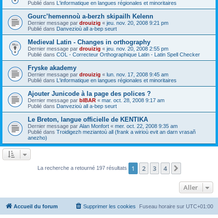
Publié dans
L'informatique en langues régionales et minoritaires
Gourc’hemennoù a-berzh skipailh Kelenn
Dernier message par
drouizig
«
jeu. nov. 20, 2008 9:21 pm
Publié dans
Danvezioù all a-bep seurt
Medieval Latin - Changes in orthography
Dernier message par
drouizig
«
jeu. nov. 20, 2008 2:55 pm
Publié dans
COL - Correcteur Orthographique Latin - Latin Spell Checker
Fryske akademy
Dernier message par
drouizig
«
lun. nov. 17, 2008 9:45 am
Publié dans
L'informatique en langues régionales et minoritaires
Ajouter Junicode à la page des polices ?
Dernier message par
bIBAR
«
mar. oct. 28, 2008 9:17 am
Publié dans
Danvezioù all a-bep seurt
Le Breton, langue officielle de KENTIKA
Dernier message par
Alan Monfort
«
mer. oct. 22, 2008 9:35 am
Publié dans
Troidigezh meziantoù all (frank a wirioù evit an darn vrasañ
anezho)
1
2
3
4
Suivant
La recherche a retourné 197 résultats
Aller
Accueil du forum
Supprimer les cookies
Fuseau horaire sur
UTC+01:00