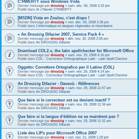
C’HWERTY sous Windows Vista
Dernier message par
drouizig
«
sam. déc. 06, 2008 3:33 pm
Publié dans
Ar c'hlavier C'HWERTY
[MSDN] Vista en Zoulou, c'est dispo !
Dernier message par
drouizig
«
ven. déc. 05, 2008 2:36 pm
Publié dans
L'informatique en langues régionales et minoritaires
« An Drouizig Difazier 2007, Service Pack 4 »
Dernier message par
drouizig
«
dim. nov. 30, 2008 2:55 pm
Publié dans
An DROUIZIG Difazier
Download COL2.x, the latin spellchecker for Microsoft Office
Dernier message par
drouizig
«
sam. nov. 29, 2008 4:16 pm
Publié dans
COL - Correcteur Orthographique Latin - Latin Spell Checker
Oggetto: Correttore Ortografico per il Latino (COL)
Dernier message par
drouizig
«
sam. nov. 29, 2008 4:14 pm
Publié dans
COL - Correcteur Orthographique Latin - Latin Spell Checker
An Drouizig Difazier - Daveoù - Références
Dernier message par
drouizig
«
sam. nov. 29, 2008 11:47 am
Publié dans
An DROUIZIG Difazier
Que faire si le correcteur est ou devient inactif ?
Dernier message par
drouizig
«
sam. nov. 29, 2008 11:34 am
Publié dans
An DROUIZIG Difazier
Que faire si la langue d'édition ne se maintient pas ?
Dernier message par
drouizig
«
sam. nov. 29, 2008 11:32 am
Publié dans
An DROUIZIG Difazier
Liste des LIPs pour Microsoft Office 2007
Dernier message par
drouizig
«
ven. nov. 21, 2008 1:20 pm