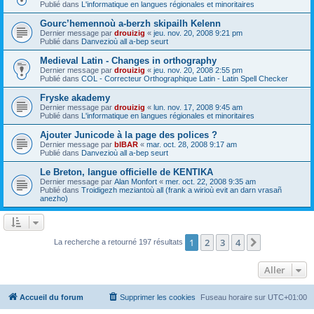
Publié dans
L'informatique en langues régionales et minoritaires
Gourc’hemennoù a-berzh skipailh Kelenn
Dernier message par
drouizig
«
jeu. nov. 20, 2008 9:21 pm
Publié dans
Danvezioù all a-bep seurt
Medieval Latin - Changes in orthography
Dernier message par
drouizig
«
jeu. nov. 20, 2008 2:55 pm
Publié dans
COL - Correcteur Orthographique Latin - Latin Spell Checker
Fryske akademy
Dernier message par
drouizig
«
lun. nov. 17, 2008 9:45 am
Publié dans
L'informatique en langues régionales et minoritaires
Ajouter Junicode à la page des polices ?
Dernier message par
bIBAR
«
mar. oct. 28, 2008 9:17 am
Publié dans
Danvezioù all a-bep seurt
Le Breton, langue officielle de KENTIKA
Dernier message par
Alan Monfort
«
mer. oct. 22, 2008 9:35 am
Publié dans
Troidigezh meziantoù all (frank a wirioù evit an darn vrasañ
anezho)
1
2
3
4
Suivant
La recherche a retourné 197 résultats
Aller
Accueil du forum
Supprimer les cookies
Fuseau horaire sur
UTC+01:00