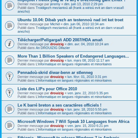
Dernier message par
jeremy
«
dim. juin 13, 2010 2:29 pm
Publié dans
Troidigezh meziantoù all (frank a wirioù evit an darn vrasañ
anezho)
Ubuntu 10.04: Dibab yezh an testennoù nad int ket troet
Dernier message par
Michel
«
dim. juin 06, 2010 10:34 am
Publié dans
Troidigezh meziantoù all (frank a wirioù evit an darn vrasañ
anezho)
Télécharger/Pellgargañ ADD 2007/HDA amañ
Dernier message par
drouizig
«
dim. avr. 04, 2010 10:24 am
Publié dans
An DROUIZIG Difazier
More Than 1 Billion Speakers of Endangered Languages...
Dernier message par
drouizig
«
lun. mars 08, 2010 11:17 am
Publié dans
L'informatique en langues régionales et minoritaires
Pennadoù-skrid diwar-benn ar stlenneg
Dernier message par
drouizig
«
lun. févr. 01, 2010 3:31 pm
Publié dans
L'informatique en langues régionales et minoritaires
Liste des LIPs pour Office 2010
Dernier message par
drouizig
«
ven. janv. 22, 2010 5:35 pm
Publié dans
L'informatique en langues régionales et minoritaires
Le K barré breton a ses caractères officiels !
Dernier message par
drouizig
«
lun. janv. 18, 2010 5:55 pm
Publié dans
L'informatique en langues régionales et minoritaires
Microsoft Windows 7 Will Speak 10 Languages from Africa
Dernier message par
drouizig
«
ven. janv. 15, 2010 6:21 pm
Publié dans
L'informatique en langues régionales et minoritaires
Ethiopia - Microsoft to release Windows 7 in Amharic