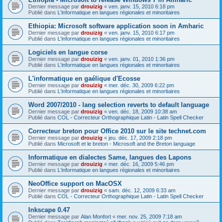
Dernier message par
drouizig
«
ven. janv. 15, 2010 6:18 pm
Publié dans
L'informatique en langues régionales et minoritaires
Ethiopia: Microsoft software application soon in Amharic
Dernier message par
drouizig
«
ven. janv. 15, 2010 6:17 pm
Publié dans
L'informatique en langues régionales et minoritaires
Logiciels en langue corse
Dernier message par
drouizig
«
ven. janv. 01, 2010 1:36 pm
Publié dans
L'informatique en langues régionales et minoritaires
L'informatique en gaélique d'Ecosse
Dernier message par
drouizig
«
mer. déc. 30, 2009 6:22 pm
Publié dans
L'informatique en langues régionales et minoritaires
Word 2007/2010 - lang selection reverts to default language
Dernier message par
drouizig
«
ven. déc. 18, 2009 10:38 am
Publié dans
COL - Correcteur Orthographique Latin - Latin Spell Checker
Correcteur breton pour Office 2010 sur le site technet.com
Dernier message par
drouizig
«
jeu. déc. 17, 2009 2:18 pm
Publié dans
Microsoft et le breton - Microsoft and the Breton language
Informatique en dialectes Same, langues des Lapons
Dernier message par
drouizig
«
mer. déc. 16, 2009 5:46 pm
Publié dans
L'informatique en langues régionales et minoritaires
NeoOffice support on MacOSX
Dernier message par
drouizig
«
sam. déc. 12, 2009 6:33 am
Publié dans
COL - Correcteur Orthographique Latin - Latin Spell Checker
Inkscape 0.47
Dernier message par
Alan Monfort
«
mer. nov. 25, 2009 7:18 am