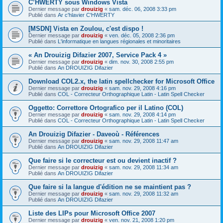
C’HWERTY sous Windows Vista
Dernier message par
drouizig
«
sam. déc. 06, 2008 3:33 pm
Publié dans
Ar c'hlavier C'HWERTY
[MSDN] Vista en Zoulou, c'est dispo !
Dernier message par
drouizig
«
ven. déc. 05, 2008 2:36 pm
Publié dans
L'informatique en langues régionales et minoritaires
« An Drouizig Difazier 2007, Service Pack 4 »
Dernier message par
drouizig
«
dim. nov. 30, 2008 2:55 pm
Publié dans
An DROUIZIG Difazier
Download COL2.x, the latin spellchecker for Microsoft Office
Dernier message par
drouizig
«
sam. nov. 29, 2008 4:16 pm
Publié dans
COL - Correcteur Orthographique Latin - Latin Spell Checker
Oggetto: Correttore Ortografico per il Latino (COL)
Dernier message par
drouizig
«
sam. nov. 29, 2008 4:14 pm
Publié dans
COL - Correcteur Orthographique Latin - Latin Spell Checker
An Drouizig Difazier - Daveoù - Références
Dernier message par
drouizig
«
sam. nov. 29, 2008 11:47 am
Publié dans
An DROUIZIG Difazier
Que faire si le correcteur est ou devient inactif ?
Dernier message par
drouizig
«
sam. nov. 29, 2008 11:34 am
Publié dans
An DROUIZIG Difazier
Que faire si la langue d'édition ne se maintient pas ?
Dernier message par
drouizig
«
sam. nov. 29, 2008 11:32 am
Publié dans
An DROUIZIG Difazier
Liste des LIPs pour Microsoft Office 2007
Dernier message par
drouizig
«
ven. nov. 21, 2008 1:20 pm