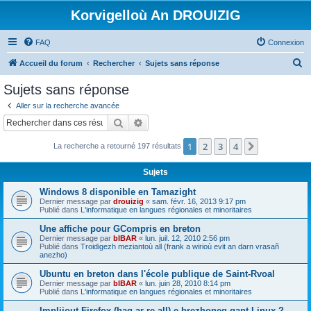
Korvigelloù An DROUIZIG
FAQ
Connexion
R
Accueil du forum
Rechercher
Sujets sans réponse
e
Sujets sans réponse
c
Aller sur la recherche avancée
h
Rechercher
Recherche avancée
e
1
2
3
4
Suivant
La recherche a retourné 197 résultats
r
c
Sujets
h
Windows 8 disponible en Tamazight
e
Dernier message par
drouizig
«
sam. févr. 16, 2013 9:17 pm
Publié dans
L'informatique en langues régionales et minoritaires
r
Une affiche pour GCompris en breton
Dernier message par
bIBAR
«
lun. juil. 12, 2010 2:56 pm
Publié dans
Troidigezh meziantoù all (frank a wirioù evit an darn vrasañ
anezho)
Ubuntu en breton dans l'école publique de Saint-Rvoal
Dernier message par
bIBAR
«
lun. juin 28, 2010 8:14 pm
Publié dans
L'informatique en langues régionales et minoritaires
Implijout Firefox (hag ar re all) e brezhoneg gant Linux ?