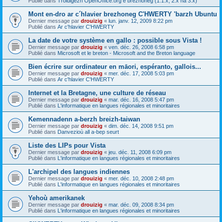
Publié dans
Troidigezh OpenOffice.org e brezhoneg (1.1.x, 2.x ha 3.x)
Mont en-dro ar c´hlavier brezhoneg C'HWERTY 'barzh Ubuntu
Dernier message par
drouizig
«
lun. janv. 12, 2009 8:22 pm
Publié dans
Ar c'hlavier C'HWERTY
La date de votre système en gallo : possible sous Vista !
Dernier message par
drouizig
«
ven. déc. 26, 2008 6:58 pm
Publié dans
Microsoft et le breton - Microsoft and the Breton language
Bien écrire sur ordinateur en māori, espéranto, gallois...
Dernier message par
drouizig
«
mer. déc. 17, 2008 5:03 pm
Publié dans
Ar c'hlavier C'HWERTY
Internet et la Bretagne, une culture de réseau
Dernier message par
drouizig
«
mar. déc. 16, 2008 5:47 pm
Publié dans
L'informatique en langues régionales et minoritaires
Kemennadenn a-berzh breizh-taiwan
Dernier message par
drouizig
«
dim. déc. 14, 2008 9:51 pm
Publié dans
Danvezioù all a-bep seurt
Liste des LIPs pour Vista
Dernier message par
drouizig
«
jeu. déc. 11, 2008 6:09 pm
Publié dans
L'informatique en langues régionales et minoritaires
L'archipel des langues indiennes
Dernier message par
drouizig
«
mer. déc. 10, 2008 2:48 pm
Publié dans
L'informatique en langues régionales et minoritaires
Yehoù amerikanek
Dernier message par
drouizig
«
mar. déc. 09, 2008 8:34 pm
Publié dans
L'informatique en langues régionales et minoritaires