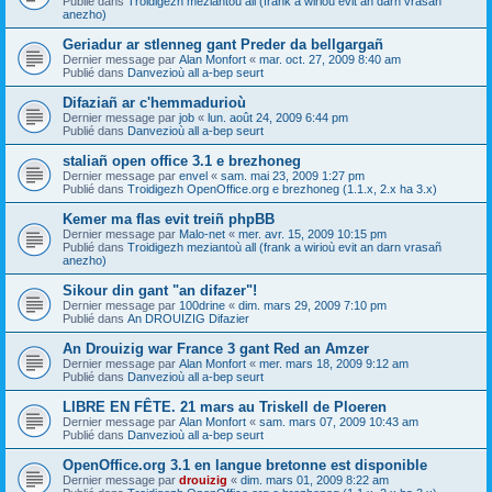
Publié dans
Troidigezh meziantoù all (frank a wirioù evit an darn vrasañ
anezho)
Geriadur ar stlenneg gant Preder da bellgargañ
Dernier message par
Alan Monfort
«
mar. oct. 27, 2009 8:40 am
Publié dans
Danvezioù all a-bep seurt
Difaziañ ar c'hemmadurioù
Dernier message par
job
«
lun. août 24, 2009 6:44 pm
Publié dans
Danvezioù all a-bep seurt
staliañ open office 3.1 e brezhoneg
Dernier message par
envel
«
sam. mai 23, 2009 1:27 pm
Publié dans
Troidigezh OpenOffice.org e brezhoneg (1.1.x, 2.x ha 3.x)
Kemer ma flas evit treiñ phpBB
Dernier message par
Malo-net
«
mer. avr. 15, 2009 10:15 pm
Publié dans
Troidigezh meziantoù all (frank a wirioù evit an darn vrasañ
anezho)
Sikour din gant "an difazer"!
Dernier message par
100drine
«
dim. mars 29, 2009 7:10 pm
Publié dans
An DROUIZIG Difazier
An Drouizig war France 3 gant Red an Amzer
Dernier message par
Alan Monfort
«
mer. mars 18, 2009 9:12 am
Publié dans
Danvezioù all a-bep seurt
LIBRE EN FÊTE. 21 mars au Triskell de Ploeren
Dernier message par
Alan Monfort
«
sam. mars 07, 2009 10:43 am
Publié dans
Danvezioù all a-bep seurt
OpenOffice.org 3.1 en langue bretonne est disponible
Dernier message par
drouizig
«
dim. mars 01, 2009 8:22 am