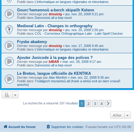
Publié dans
L'informatique en langues régionales et minoritaires
Gourc’hemennoù a-berzh skipailh Kelenn
Dernier message par
drouizig
«
jeu. nov. 20, 2008 9:21 pm
Publié dans
Danvezioù all a-bep seurt
Medieval Latin - Changes in orthography
Dernier message par
drouizig
«
jeu. nov. 20, 2008 2:55 pm
Publié dans
COL - Correcteur Orthographique Latin - Latin Spell Checker
Fryske akademy
Dernier message par
drouizig
«
lun. nov. 17, 2008 9:45 am
Publié dans
L'informatique en langues régionales et minoritaires
Ajouter Junicode à la page des polices ?
Dernier message par
bIBAR
«
mar. oct. 28, 2008 9:17 am
Publié dans
Danvezioù all a-bep seurt
Le Breton, langue officielle de KENTIKA
Dernier message par
Alan Monfort
«
mer. oct. 22, 2008 9:35 am
Publié dans
Troidigezh meziantoù all (frank a wirioù evit an darn vrasañ
anezho)
1
2
3
4
Suivant
La recherche a retourné 197 résultats
Aller
Accueil du forum
Supprimer les cookies
Fuseau horaire sur
UTC+01:00