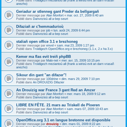
Publié dans
Troidigezh meziantoù all (frank a wirioù evit an darn vrasañ
anezho)
Geriadur ar stlenneg gant Preder da bellgargañ
Dernier message par
Alan Monfort
«
mar. oct. 27, 2009 8:40 am
Publié dans
Danvezioù all a-bep seurt
Difaziañ ar c'hemmadurioù
Dernier message par
job
«
lun. août 24, 2009 6:44 pm
Publié dans
Danvezioù all a-bep seurt
staliañ open office 3.1 e brezhoneg
Dernier message par
envel
«
sam. mai 23, 2009 1:27 pm
Publié dans
Troidigezh OpenOffice.org e brezhoneg (1.1.x, 2.x ha 3.x)
Kemer ma flas evit treiñ phpBB
Dernier message par
Malo-net
«
mer. avr. 15, 2009 10:15 pm
Publié dans
Troidigezh meziantoù all (frank a wirioù evit an darn vrasañ
anezho)
Sikour din gant "an difazer"!
Dernier message par
100drine
«
dim. mars 29, 2009 7:10 pm
Publié dans
An DROUIZIG Difazier
An Drouizig war France 3 gant Red an Amzer
Dernier message par
Alan Monfort
«
mer. mars 18, 2009 9:12 am
Publié dans
Danvezioù all a-bep seurt
LIBRE EN FÊTE. 21 mars au Triskell de Ploeren
Dernier message par
Alan Monfort
«
sam. mars 07, 2009 10:43 am
Publié dans
Danvezioù all a-bep seurt
OpenOffice.org 3.1 en langue bretonne est disponible
Dernier message par
drouizig
«
dim. mars 01, 2009 8:22 am