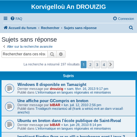
Korvigelloù An DROUIZIG
FAQ
Connexion
R
Accueil du forum
Rechercher
Sujets sans réponse
e
Sujets sans réponse
c
Aller sur la recherche avancée
h
Rechercher
Recherche avancée
e
1
2
3
4
Suivant
La recherche a retourné 197 résultats
r
c
Sujets
h
Windows 8 disponible en Tamazight
e
Dernier message par
drouizig
«
sam. févr. 16, 2013 9:17 pm
Publié dans
L'informatique en langues régionales et minoritaires
r
Une affiche pour GCompris en breton
Dernier message par
bIBAR
«
lun. juil. 12, 2010 2:56 pm
Publié dans
Troidigezh meziantoù all (frank a wirioù evit an darn vrasañ
anezho)
Ubuntu en breton dans l'école publique de Saint-Rvoal
Dernier message par
bIBAR
«
lun. juin 28, 2010 8:14 pm
Publié dans
L'informatique en langues régionales et minoritaires
Implijout Firefox (hag ar re all) e brezhoneg gant Linux ?