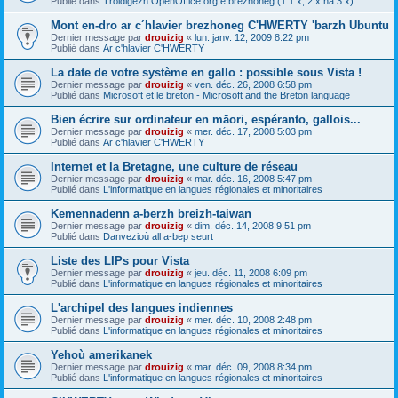
Publié dans
Troidigezh OpenOffice.org e brezhoneg (1.1.x, 2.x ha 3.x)
Mont en-dro ar c´hlavier brezhoneg C'HWERTY 'barzh Ubuntu
Dernier message par
drouizig
«
lun. janv. 12, 2009 8:22 pm
Publié dans
Ar c'hlavier C'HWERTY
La date de votre système en gallo : possible sous Vista !
Dernier message par
drouizig
«
ven. déc. 26, 2008 6:58 pm
Publié dans
Microsoft et le breton - Microsoft and the Breton language
Bien écrire sur ordinateur en māori, espéranto, gallois...
Dernier message par
drouizig
«
mer. déc. 17, 2008 5:03 pm
Publié dans
Ar c'hlavier C'HWERTY
Internet et la Bretagne, une culture de réseau
Dernier message par
drouizig
«
mar. déc. 16, 2008 5:47 pm
Publié dans
L'informatique en langues régionales et minoritaires
Kemennadenn a-berzh breizh-taiwan
Dernier message par
drouizig
«
dim. déc. 14, 2008 9:51 pm
Publié dans
Danvezioù all a-bep seurt
Liste des LIPs pour Vista
Dernier message par
drouizig
«
jeu. déc. 11, 2008 6:09 pm
Publié dans
L'informatique en langues régionales et minoritaires
L'archipel des langues indiennes
Dernier message par
drouizig
«
mer. déc. 10, 2008 2:48 pm
Publié dans
L'informatique en langues régionales et minoritaires
Yehoù amerikanek
Dernier message par
drouizig
«
mar. déc. 09, 2008 8:34 pm
Publié dans
L'informatique en langues régionales et minoritaires