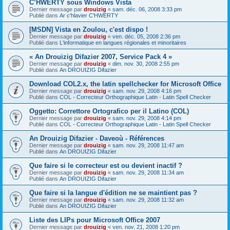
C’HWERTY sous Windows Vista
Dernier message par
drouizig
«
sam. déc. 06, 2008 3:33 pm
Publié dans
Ar c'hlavier C'HWERTY
[MSDN] Vista en Zoulou, c'est dispo !
Dernier message par
drouizig
«
ven. déc. 05, 2008 2:36 pm
Publié dans
L'informatique en langues régionales et minoritaires
« An Drouizig Difazier 2007, Service Pack 4 »
Dernier message par
drouizig
«
dim. nov. 30, 2008 2:55 pm
Publié dans
An DROUIZIG Difazier
Download COL2.x, the latin spellchecker for Microsoft Office
Dernier message par
drouizig
«
sam. nov. 29, 2008 4:16 pm
Publié dans
COL - Correcteur Orthographique Latin - Latin Spell Checker
Oggetto: Correttore Ortografico per il Latino (COL)
Dernier message par
drouizig
«
sam. nov. 29, 2008 4:14 pm
Publié dans
COL - Correcteur Orthographique Latin - Latin Spell Checker
An Drouizig Difazier - Daveoù - Références
Dernier message par
drouizig
«
sam. nov. 29, 2008 11:47 am
Publié dans
An DROUIZIG Difazier
Que faire si le correcteur est ou devient inactif ?
Dernier message par
drouizig
«
sam. nov. 29, 2008 11:34 am
Publié dans
An DROUIZIG Difazier
Que faire si la langue d'édition ne se maintient pas ?
Dernier message par
drouizig
«
sam. nov. 29, 2008 11:32 am
Publié dans
An DROUIZIG Difazier
Liste des LIPs pour Microsoft Office 2007
Dernier message par
drouizig
«
ven. nov. 21, 2008 1:20 pm