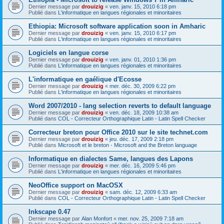
Dernier message par
drouizig
«
ven. janv. 15, 2010 6:18 pm
Publié dans
L'informatique en langues régionales et minoritaires
Ethiopia: Microsoft software application soon in Amharic
Dernier message par
drouizig
«
ven. janv. 15, 2010 6:17 pm
Publié dans
L'informatique en langues régionales et minoritaires
Logiciels en langue corse
Dernier message par
drouizig
«
ven. janv. 01, 2010 1:36 pm
Publié dans
L'informatique en langues régionales et minoritaires
L'informatique en gaélique d'Ecosse
Dernier message par
drouizig
«
mer. déc. 30, 2009 6:22 pm
Publié dans
L'informatique en langues régionales et minoritaires
Word 2007/2010 - lang selection reverts to default language
Dernier message par
drouizig
«
ven. déc. 18, 2009 10:38 am
Publié dans
COL - Correcteur Orthographique Latin - Latin Spell Checker
Correcteur breton pour Office 2010 sur le site technet.com
Dernier message par
drouizig
«
jeu. déc. 17, 2009 2:18 pm
Publié dans
Microsoft et le breton - Microsoft and the Breton language
Informatique en dialectes Same, langues des Lapons
Dernier message par
drouizig
«
mer. déc. 16, 2009 5:46 pm
Publié dans
L'informatique en langues régionales et minoritaires
NeoOffice support on MacOSX
Dernier message par
drouizig
«
sam. déc. 12, 2009 6:33 am
Publié dans
COL - Correcteur Orthographique Latin - Latin Spell Checker
Inkscape 0.47
Dernier message par
Alan Monfort
«
mer. nov. 25, 2009 7:18 am