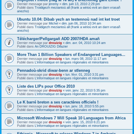
Dernier message par
jeremy
«
dim. juin 13, 2010 2:29 pm
Publié dans
Troidigezh meziantoù all (frank a wirioù evit an darn vrasañ
anezho)
Ubuntu 10.04: Dibab yezh an testennoù nad int ket troet
Dernier message par
Michel
«
dim. juin 06, 2010 10:34 am
Publié dans
Troidigezh meziantoù all (frank a wirioù evit an darn vrasañ
anezho)
Télécharger/Pellgargañ ADD 2007/HDA amañ
Dernier message par
drouizig
«
dim. avr. 04, 2010 10:24 am
Publié dans
An DROUIZIG Difazier
More Than 1 Billion Speakers of Endangered Languages...
Dernier message par
drouizig
«
lun. mars 08, 2010 11:17 am
Publié dans
L'informatique en langues régionales et minoritaires
Pennadoù-skrid diwar-benn ar stlenneg
Dernier message par
drouizig
«
lun. févr. 01, 2010 3:31 pm
Publié dans
L'informatique en langues régionales et minoritaires
Liste des LIPs pour Office 2010
Dernier message par
drouizig
«
ven. janv. 22, 2010 5:35 pm
Publié dans
L'informatique en langues régionales et minoritaires
Le K barré breton a ses caractères officiels !
Dernier message par
drouizig
«
lun. janv. 18, 2010 5:55 pm
Publié dans
L'informatique en langues régionales et minoritaires
Microsoft Windows 7 Will Speak 10 Languages from Africa
Dernier message par
drouizig
«
ven. janv. 15, 2010 6:21 pm
Publié dans
L'informatique en langues régionales et minoritaires
Ethiopia - Microsoft to release Windows 7 in Amharic