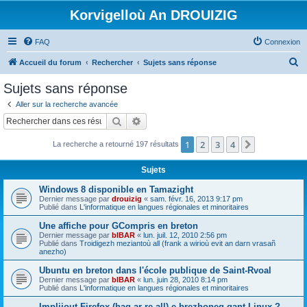
Korvigelloù An DROUIZIG
FAQ
Connexion
R
Accueil du forum
Rechercher
Sujets sans réponse
e
Sujets sans réponse
c
Aller sur la recherche avancée
h
Rechercher
Recherche avancée
e
1
2
3
4
Suivant
La recherche a retourné 197 résultats
r
c
Sujets
h
Windows 8 disponible en Tamazight
e
Dernier message par
drouizig
«
sam. févr. 16, 2013 9:17 pm
Publié dans
L'informatique en langues régionales et minoritaires
r
Une affiche pour GCompris en breton
Dernier message par
bIBAR
«
lun. juil. 12, 2010 2:56 pm
Publié dans
Troidigezh meziantoù all (frank a wirioù evit an darn vrasañ
anezho)
Ubuntu en breton dans l'école publique de Saint-Rvoal
Dernier message par
bIBAR
«
lun. juin 28, 2010 8:14 pm
Publié dans
L'informatique en langues régionales et minoritaires
Implijout Firefox (hag ar re all) e brezhoneg gant Linux ?