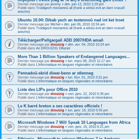
Dernier message par
jeremy
«
dim. juin 13, 2010 2:29 pm
Publié dans
Troidigezh meziantoù all (frank a wirioù evit an darn vrasañ
anezho)
Ubuntu 10.04: Dibab yezh an testennoù nad int ket troet
Dernier message par
Michel
«
dim. juin 06, 2010 10:34 am
Publié dans
Troidigezh meziantoù all (frank a wirioù evit an darn vrasañ
anezho)
Télécharger/Pellgargañ ADD 2007/HDA amañ
Dernier message par
drouizig
«
dim. avr. 04, 2010 10:24 am
Publié dans
An DROUIZIG Difazier
More Than 1 Billion Speakers of Endangered Languages...
Dernier message par
drouizig
«
lun. mars 08, 2010 11:17 am
Publié dans
L'informatique en langues régionales et minoritaires
Pennadoù-skrid diwar-benn ar stlenneg
Dernier message par
drouizig
«
lun. févr. 01, 2010 3:31 pm
Publié dans
L'informatique en langues régionales et minoritaires
Liste des LIPs pour Office 2010
Dernier message par
drouizig
«
ven. janv. 22, 2010 5:35 pm
Publié dans
L'informatique en langues régionales et minoritaires
Le K barré breton a ses caractères officiels !
Dernier message par
drouizig
«
lun. janv. 18, 2010 5:55 pm
Publié dans
L'informatique en langues régionales et minoritaires
Microsoft Windows 7 Will Speak 10 Languages from Africa
Dernier message par
drouizig
«
ven. janv. 15, 2010 6:21 pm
Publié dans
L'informatique en langues régionales et minoritaires
Ethiopia - Microsoft to release Windows 7 in Amharic