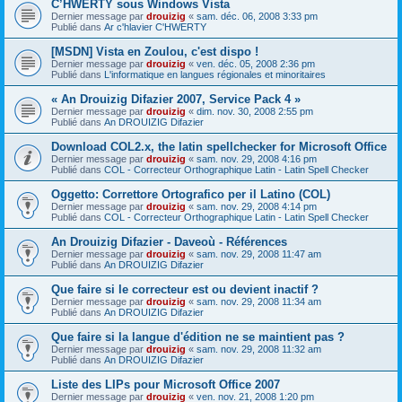
C’HWERTY sous Windows Vista
Dernier message par
drouizig
«
sam. déc. 06, 2008 3:33 pm
Publié dans
Ar c'hlavier C'HWERTY
[MSDN] Vista en Zoulou, c'est dispo !
Dernier message par
drouizig
«
ven. déc. 05, 2008 2:36 pm
Publié dans
L'informatique en langues régionales et minoritaires
« An Drouizig Difazier 2007, Service Pack 4 »
Dernier message par
drouizig
«
dim. nov. 30, 2008 2:55 pm
Publié dans
An DROUIZIG Difazier
Download COL2.x, the latin spellchecker for Microsoft Office
Dernier message par
drouizig
«
sam. nov. 29, 2008 4:16 pm
Publié dans
COL - Correcteur Orthographique Latin - Latin Spell Checker
Oggetto: Correttore Ortografico per il Latino (COL)
Dernier message par
drouizig
«
sam. nov. 29, 2008 4:14 pm
Publié dans
COL - Correcteur Orthographique Latin - Latin Spell Checker
An Drouizig Difazier - Daveoù - Références
Dernier message par
drouizig
«
sam. nov. 29, 2008 11:47 am
Publié dans
An DROUIZIG Difazier
Que faire si le correcteur est ou devient inactif ?
Dernier message par
drouizig
«
sam. nov. 29, 2008 11:34 am
Publié dans
An DROUIZIG Difazier
Que faire si la langue d'édition ne se maintient pas ?
Dernier message par
drouizig
«
sam. nov. 29, 2008 11:32 am
Publié dans
An DROUIZIG Difazier
Liste des LIPs pour Microsoft Office 2007
Dernier message par
drouizig
«
ven. nov. 21, 2008 1:20 pm