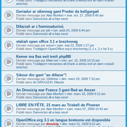
Publié dans
Troidigezh meziantoù all (frank a wirioù evit an darn vrasañ
anezho)
Geriadur ar stlenneg gant Preder da bellgargañ
Dernier message par
Alan Monfort
«
mar. oct. 27, 2009 8:40 am
Publié dans
Danvezioù all a-bep seurt
Difaziañ ar c'hemmadurioù
Dernier message par
job
«
lun. août 24, 2009 6:44 pm
Publié dans
Danvezioù all a-bep seurt
staliañ open office 3.1 e brezhoneg
Dernier message par
envel
«
sam. mai 23, 2009 1:27 pm
Publié dans
Troidigezh OpenOffice.org e brezhoneg (1.1.x, 2.x ha 3.x)
Kemer ma flas evit treiñ phpBB
Dernier message par
Malo-net
«
mer. avr. 15, 2009 10:15 pm
Publié dans
Troidigezh meziantoù all (frank a wirioù evit an darn vrasañ
anezho)
Sikour din gant "an difazer"!
Dernier message par
100drine
«
dim. mars 29, 2009 7:10 pm
Publié dans
An DROUIZIG Difazier
An Drouizig war France 3 gant Red an Amzer
Dernier message par
Alan Monfort
«
mer. mars 18, 2009 9:12 am
Publié dans
Danvezioù all a-bep seurt
LIBRE EN FÊTE. 21 mars au Triskell de Ploeren
Dernier message par
Alan Monfort
«
sam. mars 07, 2009 10:43 am
Publié dans
Danvezioù all a-bep seurt
OpenOffice.org 3.1 en langue bretonne est disponible
Dernier message par
drouizig
«
dim. mars 01, 2009 8:22 am