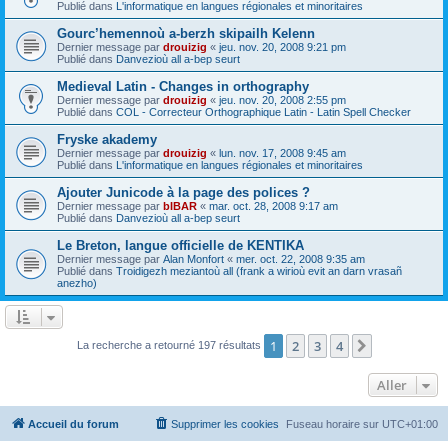
Publié dans
L'informatique en langues régionales et minoritaires
Gourc’hemennoù a-berzh skipailh Kelenn
Dernier message par
drouizig
«
jeu. nov. 20, 2008 9:21 pm
Publié dans
Danvezioù all a-bep seurt
Medieval Latin - Changes in orthography
Dernier message par
drouizig
«
jeu. nov. 20, 2008 2:55 pm
Publié dans
COL - Correcteur Orthographique Latin - Latin Spell Checker
Fryske akademy
Dernier message par
drouizig
«
lun. nov. 17, 2008 9:45 am
Publié dans
L'informatique en langues régionales et minoritaires
Ajouter Junicode à la page des polices ?
Dernier message par
bIBAR
«
mar. oct. 28, 2008 9:17 am
Publié dans
Danvezioù all a-bep seurt
Le Breton, langue officielle de KENTIKA
Dernier message par
Alan Monfort
«
mer. oct. 22, 2008 9:35 am
Publié dans
Troidigezh meziantoù all (frank a wirioù evit an darn vrasañ
anezho)
1
2
3
4
Suivant
La recherche a retourné 197 résultats
Aller
Accueil du forum
Supprimer les cookies
Fuseau horaire sur
UTC+01:00