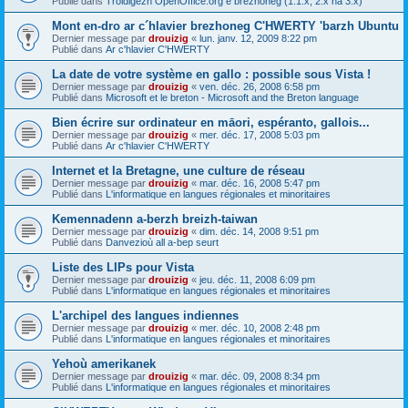
Publié dans
Troidigezh OpenOffice.org e brezhoneg (1.1.x, 2.x ha 3.x)
Mont en-dro ar c´hlavier brezhoneg C'HWERTY 'barzh Ubuntu
Dernier message par
drouizig
«
lun. janv. 12, 2009 8:22 pm
Publié dans
Ar c'hlavier C'HWERTY
La date de votre système en gallo : possible sous Vista !
Dernier message par
drouizig
«
ven. déc. 26, 2008 6:58 pm
Publié dans
Microsoft et le breton - Microsoft and the Breton language
Bien écrire sur ordinateur en māori, espéranto, gallois...
Dernier message par
drouizig
«
mer. déc. 17, 2008 5:03 pm
Publié dans
Ar c'hlavier C'HWERTY
Internet et la Bretagne, une culture de réseau
Dernier message par
drouizig
«
mar. déc. 16, 2008 5:47 pm
Publié dans
L'informatique en langues régionales et minoritaires
Kemennadenn a-berzh breizh-taiwan
Dernier message par
drouizig
«
dim. déc. 14, 2008 9:51 pm
Publié dans
Danvezioù all a-bep seurt
Liste des LIPs pour Vista
Dernier message par
drouizig
«
jeu. déc. 11, 2008 6:09 pm
Publié dans
L'informatique en langues régionales et minoritaires
L'archipel des langues indiennes
Dernier message par
drouizig
«
mer. déc. 10, 2008 2:48 pm
Publié dans
L'informatique en langues régionales et minoritaires
Yehoù amerikanek
Dernier message par
drouizig
«
mar. déc. 09, 2008 8:34 pm
Publié dans
L'informatique en langues régionales et minoritaires