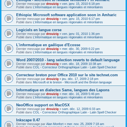
Dernier message par
drouizig
«
ven. janv. 15, 2010 6:18 pm
Publié dans
L'informatique en langues régionales et minoritaires
Ethiopia: Microsoft software application soon in Amharic
Dernier message par
drouizig
«
ven. janv. 15, 2010 6:17 pm
Publié dans
L'informatique en langues régionales et minoritaires
Logiciels en langue corse
Dernier message par
drouizig
«
ven. janv. 01, 2010 1:36 pm
Publié dans
L'informatique en langues régionales et minoritaires
L'informatique en gaélique d'Ecosse
Dernier message par
drouizig
«
mer. déc. 30, 2009 6:22 pm
Publié dans
L'informatique en langues régionales et minoritaires
Word 2007/2010 - lang selection reverts to default language
Dernier message par
drouizig
«
ven. déc. 18, 2009 10:38 am
Publié dans
COL - Correcteur Orthographique Latin - Latin Spell Checker
Correcteur breton pour Office 2010 sur le site technet.com
Dernier message par
drouizig
«
jeu. déc. 17, 2009 2:18 pm
Publié dans
Microsoft et le breton - Microsoft and the Breton language
Informatique en dialectes Same, langues des Lapons
Dernier message par
drouizig
«
mer. déc. 16, 2009 5:46 pm
Publié dans
L'informatique en langues régionales et minoritaires
NeoOffice support on MacOSX
Dernier message par
drouizig
«
sam. déc. 12, 2009 6:33 am
Publié dans
COL - Correcteur Orthographique Latin - Latin Spell Checker
Inkscape 0.47
Dernier message par
Alan Monfort
«
mer. nov. 25, 2009 7:18 am