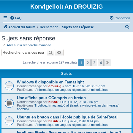
Korvigelloù An DROUIZIG
FAQ
Connexion
R
Accueil du forum
Rechercher
Sujets sans réponse
e
Sujets sans réponse
c
Aller sur la recherche avancée
h
Rechercher
Recherche avancée
e
1
2
3
4
Suivant
La recherche a retourné 197 résultats
r
c
Sujets
h
Windows 8 disponible en Tamazight
e
Dernier message par
drouizig
«
sam. févr. 16, 2013 9:17 pm
Publié dans
L'informatique en langues régionales et minoritaires
r
Une affiche pour GCompris en breton
Dernier message par
bIBAR
«
lun. juil. 12, 2010 2:56 pm
Publié dans
Troidigezh meziantoù all (frank a wirioù evit an darn vrasañ
anezho)
Ubuntu en breton dans l'école publique de Saint-Rvoal
Dernier message par
bIBAR
«
lun. juin 28, 2010 8:14 pm
Publié dans
L'informatique en langues régionales et minoritaires
Implijout Firefox (hag ar re all) e brezhoneg gant Linux ?