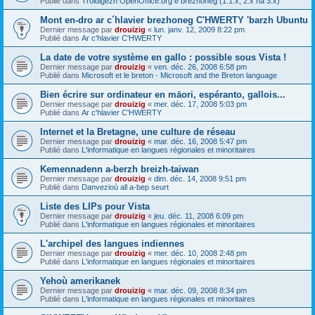
Publié dans
Troidigezh OpenOffice.org e brezhoneg (1.1.x, 2.x ha 3.x)
Mont en-dro ar c´hlavier brezhoneg C'HWERTY 'barzh Ubuntu
Dernier message par
drouizig
«
lun. janv. 12, 2009 8:22 pm
Publié dans
Ar c'hlavier C'HWERTY
La date de votre système en gallo : possible sous Vista !
Dernier message par
drouizig
«
ven. déc. 26, 2008 6:58 pm
Publié dans
Microsoft et le breton - Microsoft and the Breton language
Bien écrire sur ordinateur en māori, espéranto, gallois...
Dernier message par
drouizig
«
mer. déc. 17, 2008 5:03 pm
Publié dans
Ar c'hlavier C'HWERTY
Internet et la Bretagne, une culture de réseau
Dernier message par
drouizig
«
mar. déc. 16, 2008 5:47 pm
Publié dans
L'informatique en langues régionales et minoritaires
Kemennadenn a-berzh breizh-taiwan
Dernier message par
drouizig
«
dim. déc. 14, 2008 9:51 pm
Publié dans
Danvezioù all a-bep seurt
Liste des LIPs pour Vista
Dernier message par
drouizig
«
jeu. déc. 11, 2008 6:09 pm
Publié dans
L'informatique en langues régionales et minoritaires
L'archipel des langues indiennes
Dernier message par
drouizig
«
mer. déc. 10, 2008 2:48 pm
Publié dans
L'informatique en langues régionales et minoritaires
Yehoù amerikanek
Dernier message par
drouizig
«
mar. déc. 09, 2008 8:34 pm
Publié dans
L'informatique en langues régionales et minoritaires