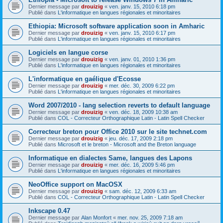
Dernier message par
drouizig
«
ven. janv. 15, 2010 6:18 pm
Publié dans
L'informatique en langues régionales et minoritaires
Ethiopia: Microsoft software application soon in Amharic
Dernier message par
drouizig
«
ven. janv. 15, 2010 6:17 pm
Publié dans
L'informatique en langues régionales et minoritaires
Logiciels en langue corse
Dernier message par
drouizig
«
ven. janv. 01, 2010 1:36 pm
Publié dans
L'informatique en langues régionales et minoritaires
L'informatique en gaélique d'Ecosse
Dernier message par
drouizig
«
mer. déc. 30, 2009 6:22 pm
Publié dans
L'informatique en langues régionales et minoritaires
Word 2007/2010 - lang selection reverts to default language
Dernier message par
drouizig
«
ven. déc. 18, 2009 10:38 am
Publié dans
COL - Correcteur Orthographique Latin - Latin Spell Checker
Correcteur breton pour Office 2010 sur le site technet.com
Dernier message par
drouizig
«
jeu. déc. 17, 2009 2:18 pm
Publié dans
Microsoft et le breton - Microsoft and the Breton language
Informatique en dialectes Same, langues des Lapons
Dernier message par
drouizig
«
mer. déc. 16, 2009 5:46 pm
Publié dans
L'informatique en langues régionales et minoritaires
NeoOffice support on MacOSX
Dernier message par
drouizig
«
sam. déc. 12, 2009 6:33 am
Publié dans
COL - Correcteur Orthographique Latin - Latin Spell Checker
Inkscape 0.47
Dernier message par
Alan Monfort
«
mer. nov. 25, 2009 7:18 am