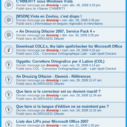
C’HWERTY sous Windows Vista
Dernier message par
drouizig
«
sam. déc. 06, 2008 3:33 pm
Publié dans
Ar c'hlavier C'HWERTY
[MSDN] Vista en Zoulou, c'est dispo !
Dernier message par
drouizig
«
ven. déc. 05, 2008 2:36 pm
Publié dans
L'informatique en langues régionales et minoritaires
« An Drouizig Difazier 2007, Service Pack 4 »
Dernier message par
drouizig
«
dim. nov. 30, 2008 2:55 pm
Publié dans
An DROUIZIG Difazier
Download COL2.x, the latin spellchecker for Microsoft Office
Dernier message par
drouizig
«
sam. nov. 29, 2008 4:16 pm
Publié dans
COL - Correcteur Orthographique Latin - Latin Spell Checker
Oggetto: Correttore Ortografico per il Latino (COL)
Dernier message par
drouizig
«
sam. nov. 29, 2008 4:14 pm
Publié dans
COL - Correcteur Orthographique Latin - Latin Spell Checker
An Drouizig Difazier - Daveoù - Références
Dernier message par
drouizig
«
sam. nov. 29, 2008 11:47 am
Publié dans
An DROUIZIG Difazier
Que faire si le correcteur est ou devient inactif ?
Dernier message par
drouizig
«
sam. nov. 29, 2008 11:34 am
Publié dans
An DROUIZIG Difazier
Que faire si la langue d'édition ne se maintient pas ?
Dernier message par
drouizig
«
sam. nov. 29, 2008 11:32 am
Publié dans
An DROUIZIG Difazier
Liste des LIPs pour Microsoft Office 2007
Dernier message par
drouizig
«
ven. nov. 21, 2008 1:20 pm