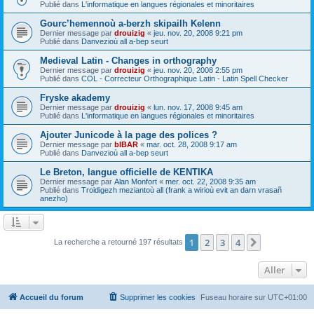
Publié dans
L'informatique en langues régionales et minoritaires
Gourc’hemennoù a-berzh skipailh Kelenn
Dernier message par
drouizig
«
jeu. nov. 20, 2008 9:21 pm
Publié dans
Danvezioù all a-bep seurt
Medieval Latin - Changes in orthography
Dernier message par
drouizig
«
jeu. nov. 20, 2008 2:55 pm
Publié dans
COL - Correcteur Orthographique Latin - Latin Spell Checker
Fryske akademy
Dernier message par
drouizig
«
lun. nov. 17, 2008 9:45 am
Publié dans
L'informatique en langues régionales et minoritaires
Ajouter Junicode à la page des polices ?
Dernier message par
bIBAR
«
mar. oct. 28, 2008 9:17 am
Publié dans
Danvezioù all a-bep seurt
Le Breton, langue officielle de KENTIKA
Dernier message par
Alan Monfort
«
mer. oct. 22, 2008 9:35 am
Publié dans
Troidigezh meziantoù all (frank a wirioù evit an darn vrasañ
anezho)
1
2
3
4
Suivant
La recherche a retourné 197 résultats
Aller
Accueil du forum
Supprimer les cookies
Fuseau horaire sur
UTC+01:00