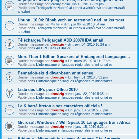
Dernier message par
jeremy
«
dim. juin 13, 2010 2:29 pm
Publié dans
Troidigezh meziantoù all (frank a wirioù evit an darn vrasañ
anezho)
Ubuntu 10.04: Dibab yezh an testennoù nad int ket troet
Dernier message par
Michel
«
dim. juin 06, 2010 10:34 am
Publié dans
Troidigezh meziantoù all (frank a wirioù evit an darn vrasañ
anezho)
Télécharger/Pellgargañ ADD 2007/HDA amañ
Dernier message par
drouizig
«
dim. avr. 04, 2010 10:24 am
Publié dans
An DROUIZIG Difazier
More Than 1 Billion Speakers of Endangered Languages...
Dernier message par
drouizig
«
lun. mars 08, 2010 11:17 am
Publié dans
L'informatique en langues régionales et minoritaires
Pennadoù-skrid diwar-benn ar stlenneg
Dernier message par
drouizig
«
lun. févr. 01, 2010 3:31 pm
Publié dans
L'informatique en langues régionales et minoritaires
Liste des LIPs pour Office 2010
Dernier message par
drouizig
«
ven. janv. 22, 2010 5:35 pm
Publié dans
L'informatique en langues régionales et minoritaires
Le K barré breton a ses caractères officiels !
Dernier message par
drouizig
«
lun. janv. 18, 2010 5:55 pm
Publié dans
L'informatique en langues régionales et minoritaires
Microsoft Windows 7 Will Speak 10 Languages from Africa
Dernier message par
drouizig
«
ven. janv. 15, 2010 6:21 pm
Publié dans
L'informatique en langues régionales et minoritaires
Ethiopia - Microsoft to release Windows 7 in Amharic