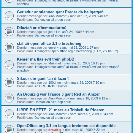
Publié dans
Troidigezh meziantoù all (frank a wirioù evit an darn vrasañ
anezho)
Geriadur ar stlenneg gant Preder da bellgargañ
Dernier message par
Alan Monfort
«
mar. oct. 27, 2009 8:40 am
Publié dans
Danvezioù all a-bep seurt
Difaziañ ar c'hemmadurioù
Dernier message par
job
«
lun. août 24, 2009 6:44 pm
Publié dans
Danvezioù all a-bep seurt
staliañ open office 3.1 e brezhoneg
Dernier message par
envel
«
sam. mai 23, 2009 1:27 pm
Publié dans
Troidigezh OpenOffice.org e brezhoneg (1.1.x, 2.x ha 3.x)
Kemer ma flas evit treiñ phpBB
Dernier message par
Malo-net
«
mer. avr. 15, 2009 10:15 pm
Publié dans
Troidigezh meziantoù all (frank a wirioù evit an darn vrasañ
anezho)
Sikour din gant "an difazer"!
Dernier message par
100drine
«
dim. mars 29, 2009 7:10 pm
Publié dans
An DROUIZIG Difazier
An Drouizig war France 3 gant Red an Amzer
Dernier message par
Alan Monfort
«
mer. mars 18, 2009 9:12 am
Publié dans
Danvezioù all a-bep seurt
LIBRE EN FÊTE. 21 mars au Triskell de Ploeren
Dernier message par
Alan Monfort
«
sam. mars 07, 2009 10:43 am
Publié dans
Danvezioù all a-bep seurt
OpenOffice.org 3.1 en langue bretonne est disponible
Dernier message par
drouizig
«
dim. mars 01, 2009 8:22 am