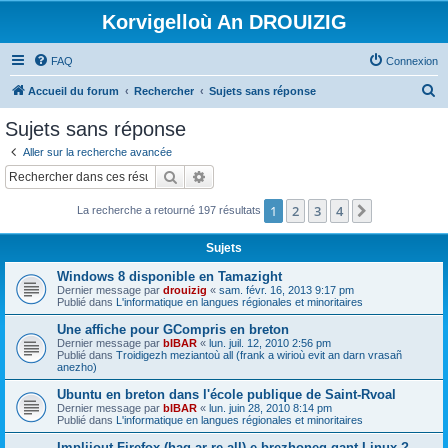
Korvigelloù An DROUIZIG
FAQ
Connexion
R
Accueil du forum
Rechercher
Sujets sans réponse
e
Sujets sans réponse
c
Aller sur la recherche avancée
h
Rechercher
Recherche avancée
e
1
2
3
4
Suivant
La recherche a retourné 197 résultats
r
c
Sujets
h
Windows 8 disponible en Tamazight
e
Dernier message par
drouizig
«
sam. févr. 16, 2013 9:17 pm
Publié dans
L'informatique en langues régionales et minoritaires
r
Une affiche pour GCompris en breton
Dernier message par
bIBAR
«
lun. juil. 12, 2010 2:56 pm
Publié dans
Troidigezh meziantoù all (frank a wirioù evit an darn vrasañ
anezho)
Ubuntu en breton dans l'école publique de Saint-Rvoal
Dernier message par
bIBAR
«
lun. juin 28, 2010 8:14 pm
Publié dans
L'informatique en langues régionales et minoritaires
Implijout Firefox (hag ar re all) e brezhoneg gant Linux ?