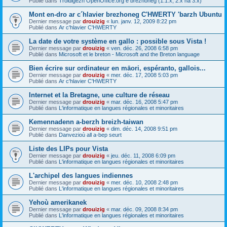
Publié dans
Troidigezh OpenOffice.org e brezhoneg (1.1.x, 2.x ha 3.x)
Mont en-dro ar c´hlavier brezhoneg C'HWERTY 'barzh Ubuntu
Dernier message par
drouizig
«
lun. janv. 12, 2009 8:22 pm
Publié dans
Ar c'hlavier C'HWERTY
La date de votre système en gallo : possible sous Vista !
Dernier message par
drouizig
«
ven. déc. 26, 2008 6:58 pm
Publié dans
Microsoft et le breton - Microsoft and the Breton language
Bien écrire sur ordinateur en māori, espéranto, gallois...
Dernier message par
drouizig
«
mer. déc. 17, 2008 5:03 pm
Publié dans
Ar c'hlavier C'HWERTY
Internet et la Bretagne, une culture de réseau
Dernier message par
drouizig
«
mar. déc. 16, 2008 5:47 pm
Publié dans
L'informatique en langues régionales et minoritaires
Kemennadenn a-berzh breizh-taiwan
Dernier message par
drouizig
«
dim. déc. 14, 2008 9:51 pm
Publié dans
Danvezioù all a-bep seurt
Liste des LIPs pour Vista
Dernier message par
drouizig
«
jeu. déc. 11, 2008 6:09 pm
Publié dans
L'informatique en langues régionales et minoritaires
L'archipel des langues indiennes
Dernier message par
drouizig
«
mer. déc. 10, 2008 2:48 pm
Publié dans
L'informatique en langues régionales et minoritaires
Yehoù amerikanek
Dernier message par
drouizig
«
mar. déc. 09, 2008 8:34 pm
Publié dans
L'informatique en langues régionales et minoritaires