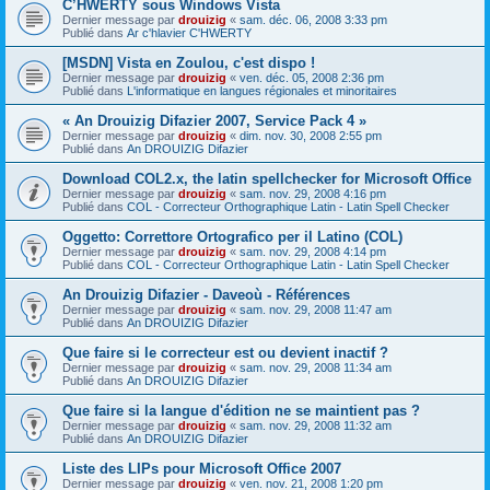
C’HWERTY sous Windows Vista
Dernier message par
drouizig
«
sam. déc. 06, 2008 3:33 pm
Publié dans
Ar c'hlavier C'HWERTY
[MSDN] Vista en Zoulou, c'est dispo !
Dernier message par
drouizig
«
ven. déc. 05, 2008 2:36 pm
Publié dans
L'informatique en langues régionales et minoritaires
« An Drouizig Difazier 2007, Service Pack 4 »
Dernier message par
drouizig
«
dim. nov. 30, 2008 2:55 pm
Publié dans
An DROUIZIG Difazier
Download COL2.x, the latin spellchecker for Microsoft Office
Dernier message par
drouizig
«
sam. nov. 29, 2008 4:16 pm
Publié dans
COL - Correcteur Orthographique Latin - Latin Spell Checker
Oggetto: Correttore Ortografico per il Latino (COL)
Dernier message par
drouizig
«
sam. nov. 29, 2008 4:14 pm
Publié dans
COL - Correcteur Orthographique Latin - Latin Spell Checker
An Drouizig Difazier - Daveoù - Références
Dernier message par
drouizig
«
sam. nov. 29, 2008 11:47 am
Publié dans
An DROUIZIG Difazier
Que faire si le correcteur est ou devient inactif ?
Dernier message par
drouizig
«
sam. nov. 29, 2008 11:34 am
Publié dans
An DROUIZIG Difazier
Que faire si la langue d'édition ne se maintient pas ?
Dernier message par
drouizig
«
sam. nov. 29, 2008 11:32 am
Publié dans
An DROUIZIG Difazier
Liste des LIPs pour Microsoft Office 2007
Dernier message par
drouizig
«
ven. nov. 21, 2008 1:20 pm