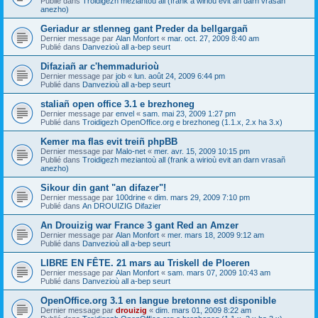
Publié dans
Troidigezh meziantoù all (frank a wirioù evit an darn vrasañ
anezho)
Geriadur ar stlenneg gant Preder da bellgargañ
Dernier message par
Alan Monfort
«
mar. oct. 27, 2009 8:40 am
Publié dans
Danvezioù all a-bep seurt
Difaziañ ar c'hemmadurioù
Dernier message par
job
«
lun. août 24, 2009 6:44 pm
Publié dans
Danvezioù all a-bep seurt
staliañ open office 3.1 e brezhoneg
Dernier message par
envel
«
sam. mai 23, 2009 1:27 pm
Publié dans
Troidigezh OpenOffice.org e brezhoneg (1.1.x, 2.x ha 3.x)
Kemer ma flas evit treiñ phpBB
Dernier message par
Malo-net
«
mer. avr. 15, 2009 10:15 pm
Publié dans
Troidigezh meziantoù all (frank a wirioù evit an darn vrasañ
anezho)
Sikour din gant "an difazer"!
Dernier message par
100drine
«
dim. mars 29, 2009 7:10 pm
Publié dans
An DROUIZIG Difazier
An Drouizig war France 3 gant Red an Amzer
Dernier message par
Alan Monfort
«
mer. mars 18, 2009 9:12 am
Publié dans
Danvezioù all a-bep seurt
LIBRE EN FÊTE. 21 mars au Triskell de Ploeren
Dernier message par
Alan Monfort
«
sam. mars 07, 2009 10:43 am
Publié dans
Danvezioù all a-bep seurt
OpenOffice.org 3.1 en langue bretonne est disponible
Dernier message par
drouizig
«
dim. mars 01, 2009 8:22 am