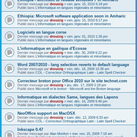
Dernier message par
drouizig
«
ven. janv. 15, 2010 6:18 pm
Publié dans
L'informatique en langues régionales et minoritaires
Ethiopia: Microsoft software application soon in Amharic
Dernier message par
drouizig
«
ven. janv. 15, 2010 6:17 pm
Publié dans
L'informatique en langues régionales et minoritaires
Logiciels en langue corse
Dernier message par
drouizig
«
ven. janv. 01, 2010 1:36 pm
Publié dans
L'informatique en langues régionales et minoritaires
L'informatique en gaélique d'Ecosse
Dernier message par
drouizig
«
mer. déc. 30, 2009 6:22 pm
Publié dans
L'informatique en langues régionales et minoritaires
Word 2007/2010 - lang selection reverts to default language
Dernier message par
drouizig
«
ven. déc. 18, 2009 10:38 am
Publié dans
COL - Correcteur Orthographique Latin - Latin Spell Checker
Correcteur breton pour Office 2010 sur le site technet.com
Dernier message par
drouizig
«
jeu. déc. 17, 2009 2:18 pm
Publié dans
Microsoft et le breton - Microsoft and the Breton language
Informatique en dialectes Same, langues des Lapons
Dernier message par
drouizig
«
mer. déc. 16, 2009 5:46 pm
Publié dans
L'informatique en langues régionales et minoritaires
NeoOffice support on MacOSX
Dernier message par
drouizig
«
sam. déc. 12, 2009 6:33 am
Publié dans
COL - Correcteur Orthographique Latin - Latin Spell Checker
Inkscape 0.47
Dernier message par
Alan Monfort
«
mer. nov. 25, 2009 7:18 am