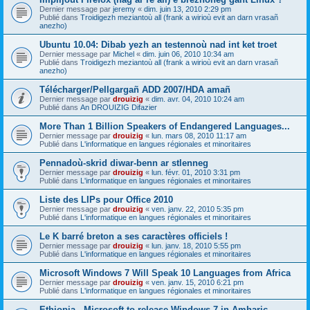
Dernier message par
jeremy
«
dim. juin 13, 2010 2:29 pm
Publié dans
Troidigezh meziantoù all (frank a wirioù evit an darn vrasañ
anezho)
Ubuntu 10.04: Dibab yezh an testennoù nad int ket troet
Dernier message par
Michel
«
dim. juin 06, 2010 10:34 am
Publié dans
Troidigezh meziantoù all (frank a wirioù evit an darn vrasañ
anezho)
Télécharger/Pellgargañ ADD 2007/HDA amañ
Dernier message par
drouizig
«
dim. avr. 04, 2010 10:24 am
Publié dans
An DROUIZIG Difazier
More Than 1 Billion Speakers of Endangered Languages...
Dernier message par
drouizig
«
lun. mars 08, 2010 11:17 am
Publié dans
L'informatique en langues régionales et minoritaires
Pennadoù-skrid diwar-benn ar stlenneg
Dernier message par
drouizig
«
lun. févr. 01, 2010 3:31 pm
Publié dans
L'informatique en langues régionales et minoritaires
Liste des LIPs pour Office 2010
Dernier message par
drouizig
«
ven. janv. 22, 2010 5:35 pm
Publié dans
L'informatique en langues régionales et minoritaires
Le K barré breton a ses caractères officiels !
Dernier message par
drouizig
«
lun. janv. 18, 2010 5:55 pm
Publié dans
L'informatique en langues régionales et minoritaires
Microsoft Windows 7 Will Speak 10 Languages from Africa
Dernier message par
drouizig
«
ven. janv. 15, 2010 6:21 pm
Publié dans
L'informatique en langues régionales et minoritaires
Ethiopia - Microsoft to release Windows 7 in Amharic