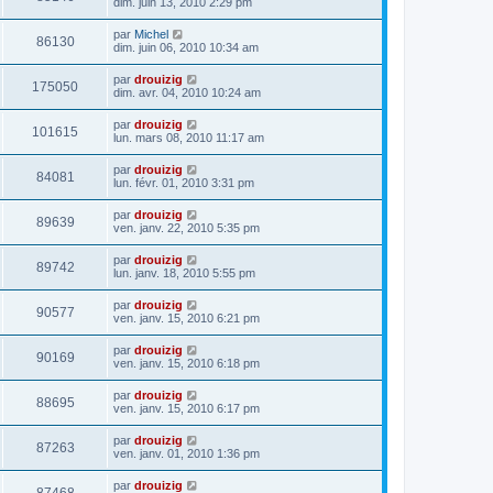
dim. juin 13, 2010 2:29 pm
par
Michel
86130
dim. juin 06, 2010 10:34 am
par
drouizig
175050
dim. avr. 04, 2010 10:24 am
par
drouizig
101615
lun. mars 08, 2010 11:17 am
par
drouizig
84081
lun. févr. 01, 2010 3:31 pm
par
drouizig
89639
ven. janv. 22, 2010 5:35 pm
par
drouizig
89742
lun. janv. 18, 2010 5:55 pm
par
drouizig
90577
ven. janv. 15, 2010 6:21 pm
par
drouizig
90169
ven. janv. 15, 2010 6:18 pm
par
drouizig
88695
ven. janv. 15, 2010 6:17 pm
par
drouizig
87263
ven. janv. 01, 2010 1:36 pm
par
drouizig