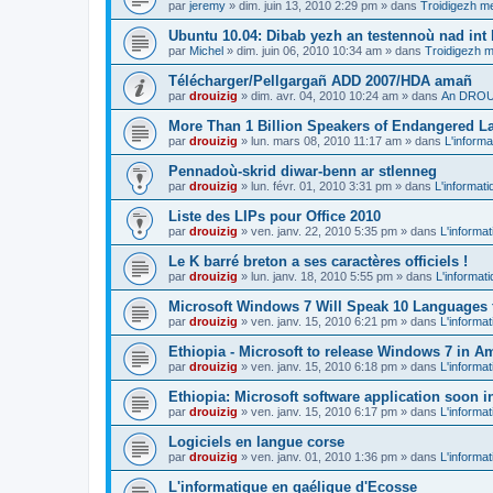
par
jeremy
»
dim. juin 13, 2010 2:29 pm
» dans
Troidigezh me
Ubuntu 10.04: Dibab yezh an testennoù nad int k
par
Michel
»
dim. juin 06, 2010 10:34 am
» dans
Troidigezh m
Télécharger/Pellgargañ ADD 2007/HDA amañ
par
drouizig
»
dim. avr. 04, 2010 10:24 am
» dans
An DROUI
More Than 1 Billion Speakers of Endangered L
par
drouizig
»
lun. mars 08, 2010 11:17 am
» dans
L'informa
Pennadoù-skrid diwar-benn ar stlenneg
par
drouizig
»
lun. févr. 01, 2010 3:31 pm
» dans
L'informati
Liste des LIPs pour Office 2010
par
drouizig
»
ven. janv. 22, 2010 5:35 pm
» dans
L'informat
Le K barré breton a ses caractères officiels !
par
drouizig
»
lun. janv. 18, 2010 5:55 pm
» dans
L'informat
Microsoft Windows 7 Will Speak 10 Languages 
par
drouizig
»
ven. janv. 15, 2010 6:21 pm
» dans
L'informat
Ethiopia - Microsoft to release Windows 7 in A
par
drouizig
»
ven. janv. 15, 2010 6:18 pm
» dans
L'informat
Ethiopia: Microsoft software application soon 
par
drouizig
»
ven. janv. 15, 2010 6:17 pm
» dans
L'informat
Logiciels en langue corse
par
drouizig
»
ven. janv. 01, 2010 1:36 pm
» dans
L'informat
L'informatique en gaélique d'Ecosse