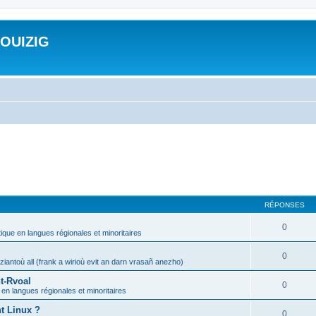
ROUIZIG
RÉPONSES
0
tique en langues régionales et minoritaires
0
iantoù all (frank a wirioù evit an darn vrasañ anezho)
t-Rvoal
0
 en langues régionales et minoritaires
nt Linux ?
0