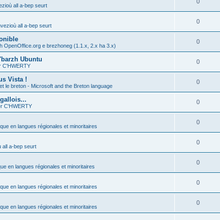
0
zioù all a-bep seurt
0
vezioù all a-bep seurt
onible
0
h OpenOffice.org e brezhoneg (1.1.x, 2.x ha 3.x)
'barzh Ubuntu
0
ier C'HWERTY
s Vista !
0
et le breton - Microsoft and the Breton language
allois...
0
ier C'HWERTY
0
ique en langues régionales et minoritaires
0
all a-bep seurt
0
que en langues régionales et minoritaires
0
ique en langues régionales et minoritaires
0
ique en langues régionales et minoritaires