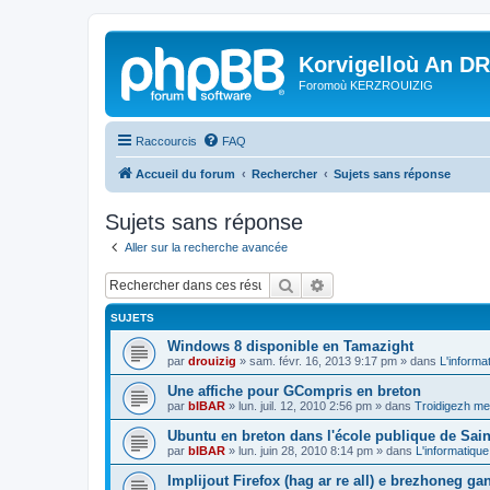
Korvigelloù An D
Foromoù KERZROUIZIG
Raccourcis
FAQ
Accueil du forum
Rechercher
Sujets sans réponse
Sujets sans réponse
Aller sur la recherche avancée
Rechercher
Recherche avancée
SUJETS
Windows 8 disponible en Tamazight
par
drouizig
»
sam. févr. 16, 2013 9:17 pm
» dans
L'informa
Une affiche pour GCompris en breton
par
bIBAR
»
lun. juil. 12, 2010 2:56 pm
» dans
Troidigezh mez
Ubuntu en breton dans l'école publique de Sain
par
bIBAR
»
lun. juin 28, 2010 8:14 pm
» dans
L'informatique
Implijout Firefox (hag ar re all) e brezhoneg ga