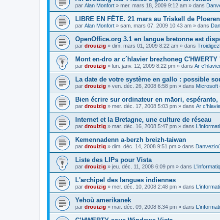
par
Alan Monfort
»
mer. mars 18, 2009 9:12 am
» dans
Danve
LIBRE EN FÊTE. 21 mars au Triskell de Ploeren
par
Alan Monfort
»
sam. mars 07, 2009 10:43 am
» dans
Dan
OpenOffice.org 3.1 en langue bretonne est disp
par
drouizig
»
dim. mars 01, 2009 8:22 am
» dans
Troidigez
Mont en-dro ar c´hlavier brezhoneg C'HWERTY 
par
drouizig
»
lun. janv. 12, 2009 8:22 pm
» dans
Ar c'hlav
La date de votre système en gallo : possible sou
par
drouizig
»
ven. déc. 26, 2008 6:58 pm
» dans
Microsoft 
Bien écrire sur ordinateur en māori, espéranto, g
par
drouizig
»
mer. déc. 17, 2008 5:03 pm
» dans
Ar c'hlav
Internet et la Bretagne, une culture de réseau
par
drouizig
»
mar. déc. 16, 2008 5:47 pm
» dans
L'informat
Kemennadenn a-berzh breizh-taiwan
par
drouizig
»
dim. déc. 14, 2008 9:51 pm
» dans
Danvezioù 
Liste des LIPs pour Vista
par
drouizig
»
jeu. déc. 11, 2008 6:09 pm
» dans
L'informati
L'archipel des langues indiennes
par
drouizig
»
mer. déc. 10, 2008 2:48 pm
» dans
L'informat
Yehoù amerikanek
par
drouizig
»
mar. déc. 09, 2008 8:34 pm
» dans
L'informat