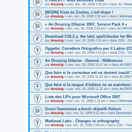
C’HWERTY sous Windows Vista
par
drouizig
»
sam. déc. 06, 2008 3:33 pm
» dans
Ar c'hla
[MSDN] Vista en Zoulou, c'est dispo !
par
drouizig
»
ven. déc. 05, 2008 2:36 pm
» dans
L'informat
« An Drouizig Difazier 2007, Service Pack 4 »
par
drouizig
»
dim. nov. 30, 2008 2:55 pm
» dans
An DROUIZ
Download COL2.x, the latin spellchecker for Mic
par
drouizig
»
sam. nov. 29, 2008 4:16 pm
» dans
COL - Cor
Oggetto: Correttore Ortografico per il Latino (C
par
drouizig
»
sam. nov. 29, 2008 4:14 pm
» dans
COL - Cor
An Drouizig Difazier - Daveoù - Références
par
drouizig
»
sam. nov. 29, 2008 11:47 am
» dans
An DROU
Que faire si le correcteur est ou devient inactif 
par
drouizig
»
sam. nov. 29, 2008 11:34 am
» dans
An DROU
Que faire si la langue d'édition ne se maintient
par
drouizig
»
sam. nov. 29, 2008 11:32 am
» dans
An DROU
Liste des LIPs pour Microsoft Office 2007
par
drouizig
»
ven. nov. 21, 2008 1:20 pm
» dans
L'informat
Gourc’hemennoù a-berzh skipailh Kelenn
par
drouizig
»
jeu. nov. 20, 2008 9:21 pm
» dans
Danvezioù 
Medieval Latin - Changes in orthography
par
drouizig
»
jeu. nov. 20, 2008 2:55 pm
» dans
COL - Corr