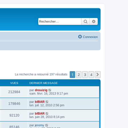
Rechercher
Recherche avancé
Connexion
1
2
3
4
Suivant
La recherche a retourné 197 résultats
VUES
DERNIER MESSAGE
par
drouizig
212984
sam. févr. 16, 2013 9:17 pm
par
bIBAR
179846
lun. juil. 12, 2010 2:56 pm
par
bIBAR
92120
lun. juin 28, 2010 8:14 pm
par
jeremy
85146