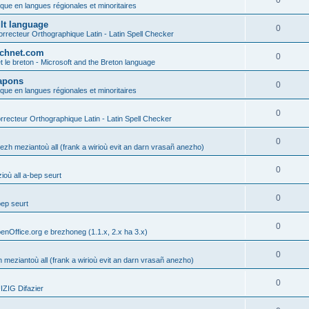
0
ique en langues régionales et minoritaires
ult language
0
rrecteur Orthographique Latin - Latin Spell Checker
technet.com
0
t le breton - Microsoft and the Breton language
Lapons
0
ique en langues régionales et minoritaires
0
recteur Orthographique Latin - Latin Spell Checker
0
gezh meziantoù all (frank a wirioù evit an darn vrasañ anezho)
0
où all a-bep seurt
0
bep seurt
0
enOffice.org e brezhoneg (1.1.x, 2.x ha 3.x)
0
h meziantoù all (frank a wirioù evit an darn vrasañ anezho)
0
ZIG Difazier