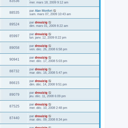
83536
mer. mars 18, 2009 9:12 am
par
Alan Monfort
88535
sam. mars 07, 2009 10:43 am
par
drouizig
89524
dim. mars 01, 2009 8:22 am
par
drouizig
85997
lun. janv. 12, 2009 8:22 pm
par
drouizig
89058
ven. déc. 26, 2008 6:58 pm
par
drouizig
90941
mer. déc. 17, 2008 5:03 pm
par
drouizig
88732
mar. déc. 16, 2008 5:47 pm
par
drouizig
86615
dim. déc. 14, 2008 9:51 pm
par
drouizig
89079
jeu. déc. 11, 2008 6:09 pm
par
drouizig
87525
mer. déc. 10, 2008 2:48 pm
par
drouizig
87440
mar. déc. 09, 2008 8:34 pm
par
drouizig