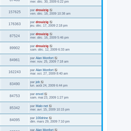
87468
mer. déc. 30, 2009 6:22 pm
par
drouizig
157625
ven. déc. 18, 2009 10:38 am
par
drouizig
176363
jeu. déc. 17, 2009 2:18 pm
par
drouizig
87524
mer. déc. 16, 2009 5:46 pm
par
drouizig
89902
sam. déc. 12, 2009 6:33 am
par
Alan Monfort
84961
mer. nov. 25, 2009 7:18 am
par
Alan Monfort
162243
mar. oct. 27, 2009 8:40 am
par
job
83490
lun. août 24, 2009 6:44 pm
par
envel
84753
sam. mai 23, 2009 1:27 pm
par
Malo-net
85342
mer. avr. 15, 2009 10:15 pm
par
100drine
84095
dim. mars 29, 2009 7:10 pm
par
Alan Monfort