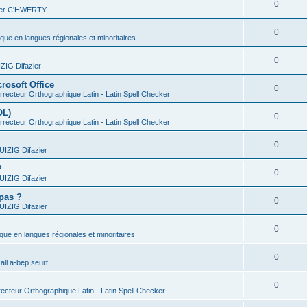
0
vier C'HWERTY
0
ique en langues régionales et minoritaires
0
IG Difazier
rosoft Office
0
recteur Orthographique Latin - Latin Spell Checker
OL)
0
recteur Orthographique Latin - Latin Spell Checker
0
IZIG Difazier
?
0
IZIG Difazier
 pas ?
0
IZIG Difazier
0
ique en langues régionales et minoritaires
0
all a-bep seurt
0
ecteur Orthographique Latin - Latin Spell Checker