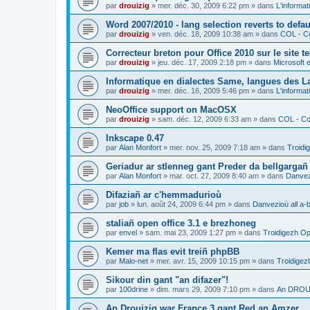
par
drouizig
»
mer. déc. 30, 2009 6:22 pm
» dans
L'informat
Word 2007/2010 - lang selection reverts to defa
par
drouizig
»
ven. déc. 18, 2009 10:38 am
» dans
COL - Co
Correcteur breton pour Office 2010 sur le site 
par
drouizig
»
jeu. déc. 17, 2009 2:18 pm
» dans
Microsoft e
Informatique en dialectes Same, langues des 
par
drouizig
»
mer. déc. 16, 2009 5:46 pm
» dans
L'informat
NeoOffice support on MacOSX
par
drouizig
»
sam. déc. 12, 2009 6:33 am
» dans
COL - Cor
Inkscape 0.47
par
Alan Monfort
»
mer. nov. 25, 2009 7:18 am
» dans
Troidi
Geriadur ar stlenneg gant Preder da bellgargañ
par
Alan Monfort
»
mar. oct. 27, 2009 8:40 am
» dans
Danvezi
Difaziañ ar c'hemmadurioù
par
job
»
lun. août 24, 2009 6:44 pm
» dans
Danvezioù all a-
staliañ open office 3.1 e brezhoneg
par
envel
»
sam. mai 23, 2009 1:27 pm
» dans
Troidigezh Op
Kemer ma flas evit treiñ phpBB
par
Malo-net
»
mer. avr. 15, 2009 10:15 pm
» dans
Troidigez
Sikour din gant "an difazer"!
par
100drine
»
dim. mars 29, 2009 7:10 pm
» dans
An DROUI
An Drouizig war France 3 gant Red an Amzer