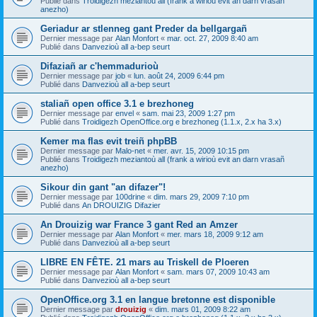
Publié dans
Troidigezh meziantoù all (frank a wirioù evit an darn vrasañ
anezho)
Geriadur ar stlenneg gant Preder da bellgargañ
Dernier message par
Alan Monfort
«
mar. oct. 27, 2009 8:40 am
Publié dans
Danvezioù all a-bep seurt
Difaziañ ar c'hemmadurioù
Dernier message par
job
«
lun. août 24, 2009 6:44 pm
Publié dans
Danvezioù all a-bep seurt
staliañ open office 3.1 e brezhoneg
Dernier message par
envel
«
sam. mai 23, 2009 1:27 pm
Publié dans
Troidigezh OpenOffice.org e brezhoneg (1.1.x, 2.x ha 3.x)
Kemer ma flas evit treiñ phpBB
Dernier message par
Malo-net
«
mer. avr. 15, 2009 10:15 pm
Publié dans
Troidigezh meziantoù all (frank a wirioù evit an darn vrasañ
anezho)
Sikour din gant "an difazer"!
Dernier message par
100drine
«
dim. mars 29, 2009 7:10 pm
Publié dans
An DROUIZIG Difazier
An Drouizig war France 3 gant Red an Amzer
Dernier message par
Alan Monfort
«
mer. mars 18, 2009 9:12 am
Publié dans
Danvezioù all a-bep seurt
LIBRE EN FÊTE. 21 mars au Triskell de Ploeren
Dernier message par
Alan Monfort
«
sam. mars 07, 2009 10:43 am
Publié dans
Danvezioù all a-bep seurt
OpenOffice.org 3.1 en langue bretonne est disponible
Dernier message par
drouizig
«
dim. mars 01, 2009 8:22 am