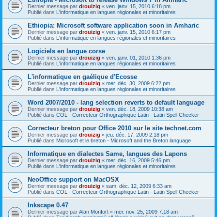
Dernier message par
drouizig
«
ven. janv. 15, 2010 6:18 pm
Publié dans
L'informatique en langues régionales et minoritaires
Ethiopia: Microsoft software application soon in Amharic
Dernier message par
drouizig
«
ven. janv. 15, 2010 6:17 pm
Publié dans
L'informatique en langues régionales et minoritaires
Logiciels en langue corse
Dernier message par
drouizig
«
ven. janv. 01, 2010 1:36 pm
Publié dans
L'informatique en langues régionales et minoritaires
L'informatique en gaélique d'Ecosse
Dernier message par
drouizig
«
mer. déc. 30, 2009 6:22 pm
Publié dans
L'informatique en langues régionales et minoritaires
Word 2007/2010 - lang selection reverts to default language
Dernier message par
drouizig
«
ven. déc. 18, 2009 10:38 am
Publié dans
COL - Correcteur Orthographique Latin - Latin Spell Checker
Correcteur breton pour Office 2010 sur le site technet.com
Dernier message par
drouizig
«
jeu. déc. 17, 2009 2:18 pm
Publié dans
Microsoft et le breton - Microsoft and the Breton language
Informatique en dialectes Same, langues des Lapons
Dernier message par
drouizig
«
mer. déc. 16, 2009 5:46 pm
Publié dans
L'informatique en langues régionales et minoritaires
NeoOffice support on MacOSX
Dernier message par
drouizig
«
sam. déc. 12, 2009 6:33 am
Publié dans
COL - Correcteur Orthographique Latin - Latin Spell Checker
Inkscape 0.47
Dernier message par
Alan Monfort
«
mer. nov. 25, 2009 7:18 am