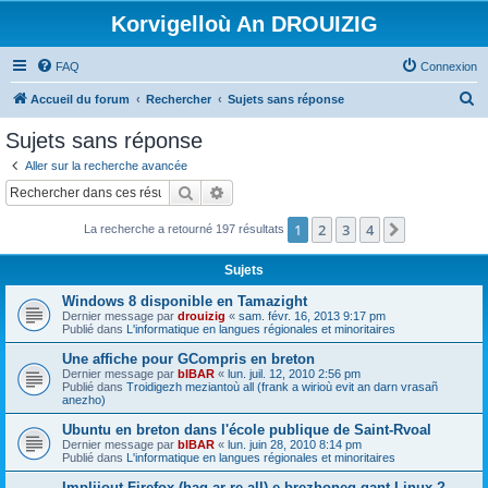
Korvigelloù An DROUIZIG
FAQ
Connexion
R
Accueil du forum
Rechercher
Sujets sans réponse
e
Sujets sans réponse
c
Aller sur la recherche avancée
h
Rechercher
Recherche avancée
e
1
2
3
4
Suivant
La recherche a retourné 197 résultats
r
c
Sujets
h
Windows 8 disponible en Tamazight
e
Dernier message par
drouizig
«
sam. févr. 16, 2013 9:17 pm
Publié dans
L'informatique en langues régionales et minoritaires
r
Une affiche pour GCompris en breton
Dernier message par
bIBAR
«
lun. juil. 12, 2010 2:56 pm
Publié dans
Troidigezh meziantoù all (frank a wirioù evit an darn vrasañ
anezho)
Ubuntu en breton dans l'école publique de Saint-Rvoal
Dernier message par
bIBAR
«
lun. juin 28, 2010 8:14 pm
Publié dans
L'informatique en langues régionales et minoritaires
Implijout Firefox (hag ar re all) e brezhoneg gant Linux ?