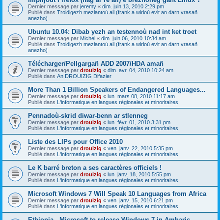
Dernier message par
jeremy
«
dim. juin 13, 2010 2:29 pm
Publié dans
Troidigezh meziantoù all (frank a wirioù evit an darn vrasañ
anezho)
Ubuntu 10.04: Dibab yezh an testennoù nad int ket troet
Dernier message par
Michel
«
dim. juin 06, 2010 10:34 am
Publié dans
Troidigezh meziantoù all (frank a wirioù evit an darn vrasañ
anezho)
Télécharger/Pellgargañ ADD 2007/HDA amañ
Dernier message par
drouizig
«
dim. avr. 04, 2010 10:24 am
Publié dans
An DROUIZIG Difazier
More Than 1 Billion Speakers of Endangered Languages...
Dernier message par
drouizig
«
lun. mars 08, 2010 11:17 am
Publié dans
L'informatique en langues régionales et minoritaires
Pennadoù-skrid diwar-benn ar stlenneg
Dernier message par
drouizig
«
lun. févr. 01, 2010 3:31 pm
Publié dans
L'informatique en langues régionales et minoritaires
Liste des LIPs pour Office 2010
Dernier message par
drouizig
«
ven. janv. 22, 2010 5:35 pm
Publié dans
L'informatique en langues régionales et minoritaires
Le K barré breton a ses caractères officiels !
Dernier message par
drouizig
«
lun. janv. 18, 2010 5:55 pm
Publié dans
L'informatique en langues régionales et minoritaires
Microsoft Windows 7 Will Speak 10 Languages from Africa
Dernier message par
drouizig
«
ven. janv. 15, 2010 6:21 pm
Publié dans
L'informatique en langues régionales et minoritaires
Ethiopia - Microsoft to release Windows 7 in Amharic