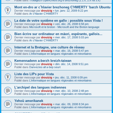
Publié dans
Troidigezh OpenOffice.org e brezhoneg (1.1.x, 2.x ha 3.x)
Mont en-dro ar c´hlavier brezhoneg C'HWERTY 'barzh Ubuntu
Dernier message par
drouizig
«
lun. janv. 12, 2009 8:22 pm
Publié dans
Ar c'hlavier C'HWERTY
La date de votre système en gallo : possible sous Vista !
Dernier message par
drouizig
«
ven. déc. 26, 2008 6:58 pm
Publié dans
Microsoft et le breton - Microsoft and the Breton language
Bien écrire sur ordinateur en māori, espéranto, gallois...
Dernier message par
drouizig
«
mer. déc. 17, 2008 5:03 pm
Publié dans
Ar c'hlavier C'HWERTY
Internet et la Bretagne, une culture de réseau
Dernier message par
drouizig
«
mar. déc. 16, 2008 5:47 pm
Publié dans
L'informatique en langues régionales et minoritaires
Kemennadenn a-berzh breizh-taiwan
Dernier message par
drouizig
«
dim. déc. 14, 2008 9:51 pm
Publié dans
Danvezioù all a-bep seurt
Liste des LIPs pour Vista
Dernier message par
drouizig
«
jeu. déc. 11, 2008 6:09 pm
Publié dans
L'informatique en langues régionales et minoritaires
L'archipel des langues indiennes
Dernier message par
drouizig
«
mer. déc. 10, 2008 2:48 pm
Publié dans
L'informatique en langues régionales et minoritaires
Yehoù amerikanek
Dernier message par
drouizig
«
mar. déc. 09, 2008 8:34 pm
Publié dans
L'informatique en langues régionales et minoritaires