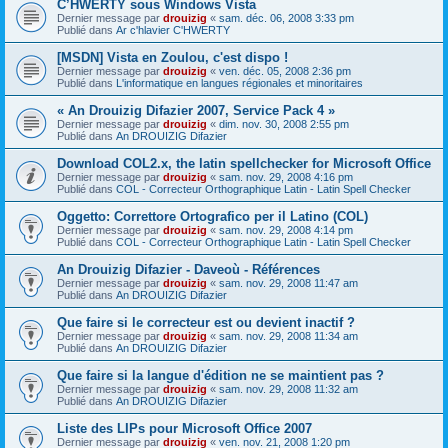
C’HWERTY sous Windows Vista
Dernier message par
drouizig
«
sam. déc. 06, 2008 3:33 pm
Publié dans
Ar c'hlavier C'HWERTY
[MSDN] Vista en Zoulou, c'est dispo !
Dernier message par
drouizig
«
ven. déc. 05, 2008 2:36 pm
Publié dans
L'informatique en langues régionales et minoritaires
« An Drouizig Difazier 2007, Service Pack 4 »
Dernier message par
drouizig
«
dim. nov. 30, 2008 2:55 pm
Publié dans
An DROUIZIG Difazier
Download COL2.x, the latin spellchecker for Microsoft Office
Dernier message par
drouizig
«
sam. nov. 29, 2008 4:16 pm
Publié dans
COL - Correcteur Orthographique Latin - Latin Spell Checker
Oggetto: Correttore Ortografico per il Latino (COL)
Dernier message par
drouizig
«
sam. nov. 29, 2008 4:14 pm
Publié dans
COL - Correcteur Orthographique Latin - Latin Spell Checker
An Drouizig Difazier - Daveoù - Références
Dernier message par
drouizig
«
sam. nov. 29, 2008 11:47 am
Publié dans
An DROUIZIG Difazier
Que faire si le correcteur est ou devient inactif ?
Dernier message par
drouizig
«
sam. nov. 29, 2008 11:34 am
Publié dans
An DROUIZIG Difazier
Que faire si la langue d'édition ne se maintient pas ?
Dernier message par
drouizig
«
sam. nov. 29, 2008 11:32 am
Publié dans
An DROUIZIG Difazier
Liste des LIPs pour Microsoft Office 2007
Dernier message par
drouizig
«
ven. nov. 21, 2008 1:20 pm