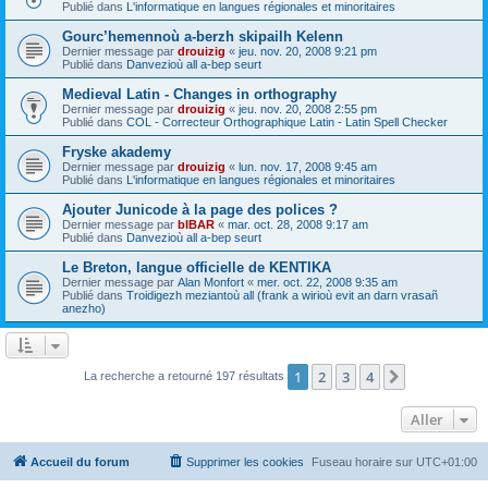
Publié dans
L'informatique en langues régionales et minoritaires
Gourc’hemennoù a-berzh skipailh Kelenn
Dernier message par
drouizig
«
jeu. nov. 20, 2008 9:21 pm
Publié dans
Danvezioù all a-bep seurt
Medieval Latin - Changes in orthography
Dernier message par
drouizig
«
jeu. nov. 20, 2008 2:55 pm
Publié dans
COL - Correcteur Orthographique Latin - Latin Spell Checker
Fryske akademy
Dernier message par
drouizig
«
lun. nov. 17, 2008 9:45 am
Publié dans
L'informatique en langues régionales et minoritaires
Ajouter Junicode à la page des polices ?
Dernier message par
bIBAR
«
mar. oct. 28, 2008 9:17 am
Publié dans
Danvezioù all a-bep seurt
Le Breton, langue officielle de KENTIKA
Dernier message par
Alan Monfort
«
mer. oct. 22, 2008 9:35 am
Publié dans
Troidigezh meziantoù all (frank a wirioù evit an darn vrasañ
anezho)
1
2
3
4
Suivant
La recherche a retourné 197 résultats
Aller
Accueil du forum
Supprimer les cookies
Fuseau horaire sur
UTC+01:00