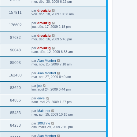
87631
mer. déc. 30, 2009 6:22 pm
par
drouizig
157811
ven. déc. 18, 2009 10:38 am
par
drouizig
176602
jeu. déc. 17, 2009 2:18 pm
par
drouizig
87682
mer. déc. 16, 2009 5:46 pm
par
drouizig
90048
sam. déc. 12, 2009 6:33 am
par
Alan Monfort
85093
mer. nov. 25, 2009 7:18 am
par
Alan Monfort
162430
mar. oct. 27, 2009 8:40 am
par
job
83620
lun. août 24, 2009 6:44 pm
par
envel
84886
sam. mai 23, 2009 1:27 pm
par
Malo-net
85483
mer. avr. 15, 2009 10:15 pm
par
100drine
84233
dim. mars 29, 2009 7:10 pm
par
Alan Monfort