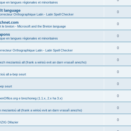
0
ique en langues régionales et minoritaires
ult language
0
rrecteur Orthographique Latin - Latin Spell Checker
technet.com
0
t le breton - Microsoft and the Breton language
Lapons
0
ique en langues régionales et minoritaires
0
recteur Orthographique Latin - Latin Spell Checker
0
gezh meziantoù all (frank a wirioù evit an darn vrasañ anezho)
0
où all a-bep seurt
0
bep seurt
0
enOffice.org e brezhoneg (1.1.x, 2.x ha 3.x)
0
h meziantoù all (frank a wirioù evit an darn vrasañ anezho)
0
ZIG Difazier