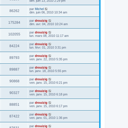
dim. juin 13, 2010 2:29 pm
par
Michel
86262
dim. juin 06, 2010 10:34 am
par
drouizig
175284
dim. avr. 04, 2010 10:24 am
par
drouizig
102055
lun. mars 08, 2010 11:17 am
par
drouizig
84224
lun. févr. 01, 2010 3:31 pm
par
drouizig
89793
ven. janv. 22, 2010 5:35 pm
par
drouizig
89887
lun. janv. 18, 2010 5:55 pm
par
drouizig
90868
ven. janv. 15, 2010 6:21 pm
par
drouizig
90327
ven. janv. 15, 2010 6:18 pm
par
drouizig
88851
ven. janv. 15, 2010 6:17 pm
par
drouizig
87422
ven. janv. 01, 2010 1:36 pm
par
drouizig