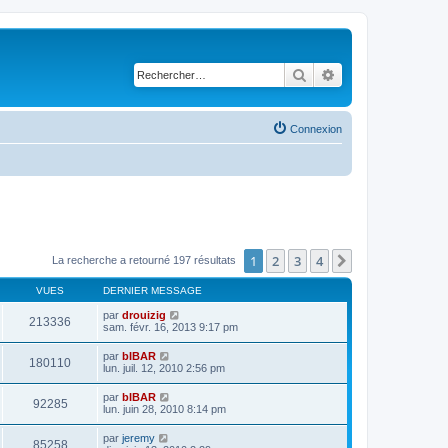
Rechercher
Recherche avancé
Connexion
1
2
3
4
Suivant
La recherche a retourné 197 résultats
VUES
DERNIER MESSAGE
par
drouizig
213336
sam. févr. 16, 2013 9:17 pm
par
bIBAR
180110
lun. juil. 12, 2010 2:56 pm
par
bIBAR
92285
lun. juin 28, 2010 8:14 pm
par
jeremy
85258