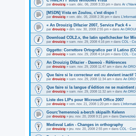
C’HWERTY sous Windows Vista
par
drouizig
»
sam. déc. 06, 2008 3:33 pm
» dans
Ar c'hla
[MSDN] Vista en Zoulou, c'est dispo !
par
drouizig
»
ven. déc. 05, 2008 2:36 pm
» dans
L'informat
« An Drouizig Difazier 2007, Service Pack 4 »
par
drouizig
»
dim. nov. 30, 2008 2:55 pm
» dans
An DROUIZ
Download COL2.x, the latin spellchecker for Mic
par
drouizig
»
sam. nov. 29, 2008 4:16 pm
» dans
COL - Cor
Oggetto: Correttore Ortografico per il Latino (C
par
drouizig
»
sam. nov. 29, 2008 4:14 pm
» dans
COL - Cor
An Drouizig Difazier - Daveoù - Références
par
drouizig
»
sam. nov. 29, 2008 11:47 am
» dans
An DROU
Que faire si le correcteur est ou devient inactif 
par
drouizig
»
sam. nov. 29, 2008 11:34 am
» dans
An DROU
Que faire si la langue d'édition ne se maintient
par
drouizig
»
sam. nov. 29, 2008 11:32 am
» dans
An DROU
Liste des LIPs pour Microsoft Office 2007
par
drouizig
»
ven. nov. 21, 2008 1:20 pm
» dans
L'informat
Gourc’hemennoù a-berzh skipailh Kelenn
par
drouizig
»
jeu. nov. 20, 2008 9:21 pm
» dans
Danvezioù 
Medieval Latin - Changes in orthography
par
drouizig
»
jeu. nov. 20, 2008 2:55 pm
» dans
COL - Corr