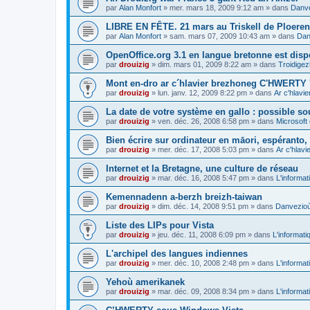
par
Alan Monfort
»
mer. mars 18, 2009 9:12 am
» dans
Danve
LIBRE EN FÊTE. 21 mars au Triskell de Ploeren
par
Alan Monfort
»
sam. mars 07, 2009 10:43 am
» dans
Dan
OpenOffice.org 3.1 en langue bretonne est disp
par
drouizig
»
dim. mars 01, 2009 8:22 am
» dans
Troidigez
Mont en-dro ar c´hlavier brezhoneg C'HWERTY 
par
drouizig
»
lun. janv. 12, 2009 8:22 pm
» dans
Ar c'hlav
La date de votre système en gallo : possible sou
par
drouizig
»
ven. déc. 26, 2008 6:58 pm
» dans
Microsoft 
Bien écrire sur ordinateur en māori, espéranto, g
par
drouizig
»
mer. déc. 17, 2008 5:03 pm
» dans
Ar c'hlav
Internet et la Bretagne, une culture de réseau
par
drouizig
»
mar. déc. 16, 2008 5:47 pm
» dans
L'informat
Kemennadenn a-berzh breizh-taiwan
par
drouizig
»
dim. déc. 14, 2008 9:51 pm
» dans
Danvezioù 
Liste des LIPs pour Vista
par
drouizig
»
jeu. déc. 11, 2008 6:09 pm
» dans
L'informati
L'archipel des langues indiennes
par
drouizig
»
mer. déc. 10, 2008 2:48 pm
» dans
L'informat
Yehoù amerikanek
par
drouizig
»
mar. déc. 09, 2008 8:34 pm
» dans
L'informat