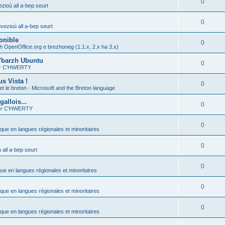
0
zioù all a-bep seurt
0
vezioù all a-bep seurt
onible
0
h OpenOffice.org e brezhoneg (1.1.x, 2.x ha 3.x)
'barzh Ubuntu
0
ier C'HWERTY
s Vista !
0
et le breton - Microsoft and the Breton language
allois...
0
ier C'HWERTY
0
ique en langues régionales et minoritaires
0
all a-bep seurt
0
que en langues régionales et minoritaires
0
ique en langues régionales et minoritaires
0
ique en langues régionales et minoritaires