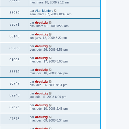
83650
mer. mars 18, 2009 9:12 am
par
Alan Monfort
88685
sam. mars 07, 2009 10:43 am
par
drouizig
89671
dim. mars 01, 2009 8:22 am
par
drouizig
86148
lun. janv. 12, 2009 8:22 pm
par
drouizig
89209
ven. déc. 26, 2008 6:58 pm
par
drouizig
91095
mer. déc. 17, 2008 5:03 pm
par
drouizig
88875
mar. déc. 16, 2008 5:47 pm
par
drouizig
86747
dim. déc. 14, 2008 9:51 pm
par
drouizig
89248
jeu. déc. 11, 2008 6:09 pm
par
drouizig
87675
mer. déc. 10, 2008 2:48 pm
par
drouizig
87575
mar. déc. 09, 2008 8:34 pm
par
drouizig