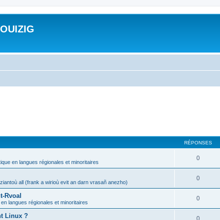
ROUIZIG
RÉPONSES
0
tique en langues régionales et minoritaires
0
iantoù all (frank a wirioù evit an darn vrasañ anezho)
t-Rvoal
0
 en langues régionales et minoritaires
nt Linux ?
0