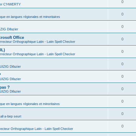
0
vier C'HWERTY
0
ique en langues régionales et minoritaires
0
IG Difazier
rosoft Office
0
recteur Orthographique Latin - Latin Spell Checker
OL)
0
recteur Orthographique Latin - Latin Spell Checker
0
IZIG Difazier
?
0
IZIG Difazier
 pas ?
0
IZIG Difazier
0
ique en langues régionales et minoritaires
0
all a-bep seurt
0
ecteur Orthographique Latin - Latin Spell Checker