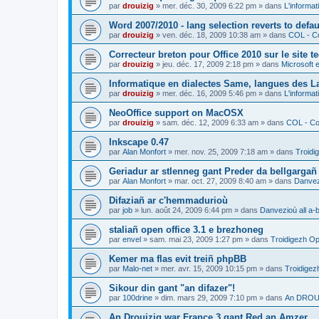
par
drouizig
»
mer. déc. 30, 2009 6:22 pm
» dans
L'informat
Word 2007/2010 - lang selection reverts to defa
par
drouizig
»
ven. déc. 18, 2009 10:38 am
» dans
COL - Co
Correcteur breton pour Office 2010 sur le site 
par
drouizig
»
jeu. déc. 17, 2009 2:18 pm
» dans
Microsoft e
Informatique en dialectes Same, langues des 
par
drouizig
»
mer. déc. 16, 2009 5:46 pm
» dans
L'informat
NeoOffice support on MacOSX
par
drouizig
»
sam. déc. 12, 2009 6:33 am
» dans
COL - Cor
Inkscape 0.47
par
Alan Monfort
»
mer. nov. 25, 2009 7:18 am
» dans
Troidi
Geriadur ar stlenneg gant Preder da bellgargañ
par
Alan Monfort
»
mar. oct. 27, 2009 8:40 am
» dans
Danvezi
Difaziañ ar c'hemmadurioù
par
job
»
lun. août 24, 2009 6:44 pm
» dans
Danvezioù all a-
staliañ open office 3.1 e brezhoneg
par
envel
»
sam. mai 23, 2009 1:27 pm
» dans
Troidigezh Op
Kemer ma flas evit treiñ phpBB
par
Malo-net
»
mer. avr. 15, 2009 10:15 pm
» dans
Troidigez
Sikour din gant "an difazer"!
par
100drine
»
dim. mars 29, 2009 7:10 pm
» dans
An DROUI
An Drouizig war France 3 gant Red an Amzer