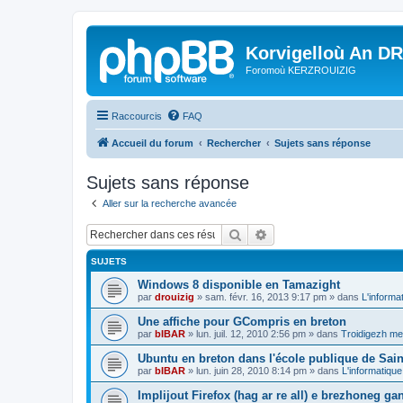
Korvigelloù An D
Foromoù KERZROUIZIG
Raccourcis
FAQ
Accueil du forum
Rechercher
Sujets sans réponse
Sujets sans réponse
Aller sur la recherche avancée
Rechercher
Recherche avancée
SUJETS
Windows 8 disponible en Tamazight
par
drouizig
»
sam. févr. 16, 2013 9:17 pm
» dans
L'informa
Une affiche pour GCompris en breton
par
bIBAR
»
lun. juil. 12, 2010 2:56 pm
» dans
Troidigezh mez
Ubuntu en breton dans l'école publique de Sain
par
bIBAR
»
lun. juin 28, 2010 8:14 pm
» dans
L'informatique
Implijout Firefox (hag ar re all) e brezhoneg ga