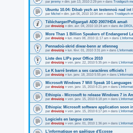
par
jeremy
»
dim. juin 13, 2010 2:29 pm
» dans
Troidigezh me
Ubuntu 10.04: Dibab yezh an testennoù nad int k
par
Michel
»
dim. juin 06, 2010 10:34 am
» dans
Troidigezh m
Télécharger/Pellgargañ ADD 2007/HDA amañ
par
drouizig
»
dim. avr. 04, 2010 10:24 am
» dans
An DROUI
More Than 1 Billion Speakers of Endangered L
par
drouizig
»
lun. mars 08, 2010 11:17 am
» dans
L'informa
Pennadoù-skrid diwar-benn ar stlenneg
par
drouizig
»
lun. févr. 01, 2010 3:31 pm
» dans
L'informati
Liste des LIPs pour Office 2010
par
drouizig
»
ven. janv. 22, 2010 5:35 pm
» dans
L'informat
Le K barré breton a ses caractères officiels !
par
drouizig
»
lun. janv. 18, 2010 5:55 pm
» dans
L'informat
Microsoft Windows 7 Will Speak 10 Languages 
par
drouizig
»
ven. janv. 15, 2010 6:21 pm
» dans
L'informat
Ethiopia - Microsoft to release Windows 7 in A
par
drouizig
»
ven. janv. 15, 2010 6:18 pm
» dans
L'informat
Ethiopia: Microsoft software application soon 
par
drouizig
»
ven. janv. 15, 2010 6:17 pm
» dans
L'informat
Logiciels en langue corse
par
drouizig
»
ven. janv. 01, 2010 1:36 pm
» dans
L'informat
L'informatique en gaélique d'Ecosse