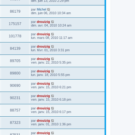
dim. juin 13, 2010 2:29 pm
par
Michel
86179
dim. juin 06, 2010 10:34 am
par
drouizig
175157
dim. avr. 04, 2010 10:24 am
par
drouizig
101778
lun. mars 08, 2010 11:17 am
par
drouizig
84139
lun. févr. 01, 2010 3:31 pm
par
drouizig
89705
ven. janv. 22, 2010 5:35 pm
par
drouizig
89800
lun. janv. 18, 2010 5:55 pm
par
drouizig
90690
ven. janv. 15, 2010 6:21 pm
par
drouizig
90231
ven. janv. 15, 2010 6:18 pm
par
drouizig
88757
ven. janv. 15, 2010 6:17 pm
par
drouizig
87323
ven. janv. 01, 2010 1:36 pm
par
drouizig