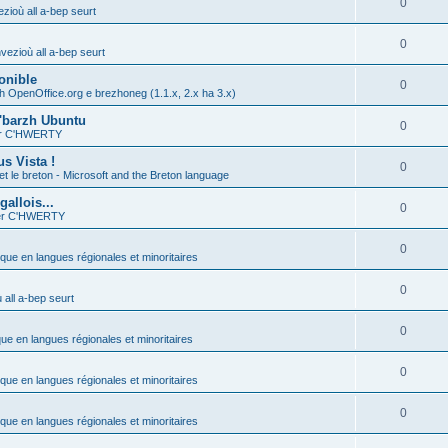
0
zioù all a-bep seurt
0
vezioù all a-bep seurt
onible
0
h OpenOffice.org e brezhoneg (1.1.x, 2.x ha 3.x)
'barzh Ubuntu
0
ier C'HWERTY
s Vista !
0
et le breton - Microsoft and the Breton language
allois...
0
ier C'HWERTY
0
ique en langues régionales et minoritaires
0
all a-bep seurt
0
que en langues régionales et minoritaires
0
ique en langues régionales et minoritaires
0
ique en langues régionales et minoritaires