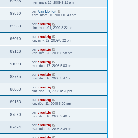
83585
mer. mars 18, 2009 9:12 am
par
Alan Monfort
88590
sam. mars 07, 2009 10:43 am
par
drouizig
89588
dim. mars 01, 2009 8:22 am
par
drouizig
86060
lun. janv. 12, 2009 8:22 pm
par
drouizig
89118
ven. déc. 26, 2008 6:58 pm
par
drouizig
91000
mer. déc. 17, 2008 5:03 pm
par
drouizig
88785
mar. déc. 16, 2008 5:47 pm
par
drouizig
86663
dim. déc. 14, 2008 9:51 pm
par
drouizig
89153
jeu. déc. 11, 2008 6:09 pm
par
drouizig
87580
mer. déc. 10, 2008 2:48 pm
par
drouizig
87494
mar. déc. 09, 2008 8:34 pm
par
drouizig