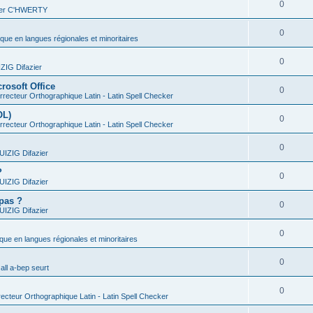
0
vier C'HWERTY
0
ique en langues régionales et minoritaires
0
IG Difazier
rosoft Office
0
recteur Orthographique Latin - Latin Spell Checker
OL)
0
recteur Orthographique Latin - Latin Spell Checker
0
IZIG Difazier
?
0
IZIG Difazier
 pas ?
0
IZIG Difazier
0
ique en langues régionales et minoritaires
0
all a-bep seurt
0
ecteur Orthographique Latin - Latin Spell Checker