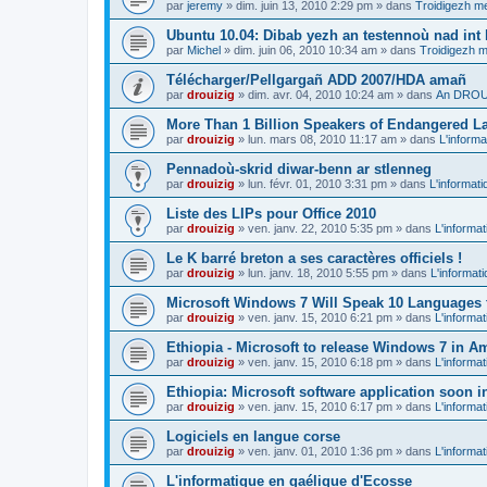
par
jeremy
»
dim. juin 13, 2010 2:29 pm
» dans
Troidigezh me
Ubuntu 10.04: Dibab yezh an testennoù nad int k
par
Michel
»
dim. juin 06, 2010 10:34 am
» dans
Troidigezh m
Télécharger/Pellgargañ ADD 2007/HDA amañ
par
drouizig
»
dim. avr. 04, 2010 10:24 am
» dans
An DROUI
More Than 1 Billion Speakers of Endangered L
par
drouizig
»
lun. mars 08, 2010 11:17 am
» dans
L'informa
Pennadoù-skrid diwar-benn ar stlenneg
par
drouizig
»
lun. févr. 01, 2010 3:31 pm
» dans
L'informati
Liste des LIPs pour Office 2010
par
drouizig
»
ven. janv. 22, 2010 5:35 pm
» dans
L'informat
Le K barré breton a ses caractères officiels !
par
drouizig
»
lun. janv. 18, 2010 5:55 pm
» dans
L'informat
Microsoft Windows 7 Will Speak 10 Languages 
par
drouizig
»
ven. janv. 15, 2010 6:21 pm
» dans
L'informat
Ethiopia - Microsoft to release Windows 7 in A
par
drouizig
»
ven. janv. 15, 2010 6:18 pm
» dans
L'informat
Ethiopia: Microsoft software application soon 
par
drouizig
»
ven. janv. 15, 2010 6:17 pm
» dans
L'informat
Logiciels en langue corse
par
drouizig
»
ven. janv. 01, 2010 1:36 pm
» dans
L'informat
L'informatique en gaélique d'Ecosse