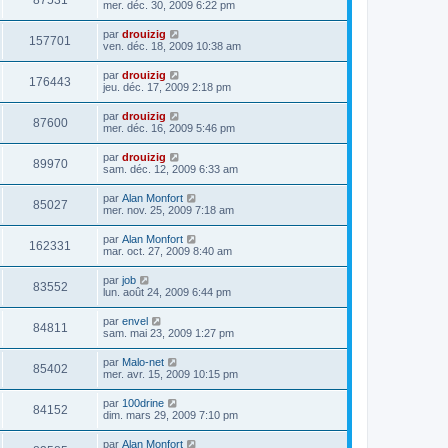
87531
mer. déc. 30, 2009 6:22 pm
par
drouizig
157701
ven. déc. 18, 2009 10:38 am
par
drouizig
176443
jeu. déc. 17, 2009 2:18 pm
par
drouizig
87600
mer. déc. 16, 2009 5:46 pm
par
drouizig
89970
sam. déc. 12, 2009 6:33 am
par
Alan Monfort
85027
mer. nov. 25, 2009 7:18 am
par
Alan Monfort
162331
mar. oct. 27, 2009 8:40 am
par
job
83552
lun. août 24, 2009 6:44 pm
par
envel
84811
sam. mai 23, 2009 1:27 pm
par
Malo-net
85402
mer. avr. 15, 2009 10:15 pm
par
100drine
84152
dim. mars 29, 2009 7:10 pm
par
Alan Monfort