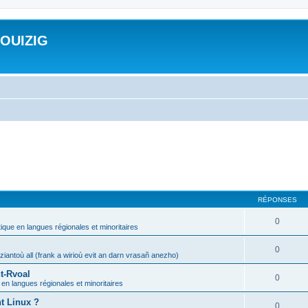
ROUIZIG
RÉPONSES
0
tique en langues régionales et minoritaires
0
iantoù all (frank a wirioù evit an darn vrasañ anezho)
t-Rvoal
0
 en langues régionales et minoritaires
nt Linux ?
0