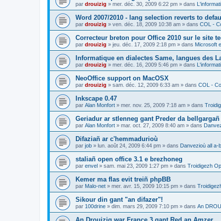
par
drouizig
»
mer. déc. 30, 2009 6:22 pm
» dans
L'informat
Word 2007/2010 - lang selection reverts to defa
par
drouizig
»
ven. déc. 18, 2009 10:38 am
» dans
COL - Co
Correcteur breton pour Office 2010 sur le site 
par
drouizig
»
jeu. déc. 17, 2009 2:18 pm
» dans
Microsoft e
Informatique en dialectes Same, langues des 
par
drouizig
»
mer. déc. 16, 2009 5:46 pm
» dans
L'informat
NeoOffice support on MacOSX
par
drouizig
»
sam. déc. 12, 2009 6:33 am
» dans
COL - Cor
Inkscape 0.47
par
Alan Monfort
»
mer. nov. 25, 2009 7:18 am
» dans
Troidi
Geriadur ar stlenneg gant Preder da bellgargañ
par
Alan Monfort
»
mar. oct. 27, 2009 8:40 am
» dans
Danvezi
Difaziañ ar c'hemmadurioù
par
job
»
lun. août 24, 2009 6:44 pm
» dans
Danvezioù all a-
staliañ open office 3.1 e brezhoneg
par
envel
»
sam. mai 23, 2009 1:27 pm
» dans
Troidigezh Op
Kemer ma flas evit treiñ phpBB
par
Malo-net
»
mer. avr. 15, 2009 10:15 pm
» dans
Troidigez
Sikour din gant "an difazer"!
par
100drine
»
dim. mars 29, 2009 7:10 pm
» dans
An DROUI
An Drouizig war France 3 gant Red an Amzer