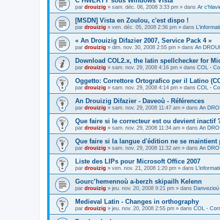
C’HWERTY sous Windows Vista
par
drouizig
»
sam. déc. 06, 2008 3:33 pm
» dans
Ar c'hla
[MSDN] Vista en Zoulou, c'est dispo !
par
drouizig
»
ven. déc. 05, 2008 2:36 pm
» dans
L'informat
« An Drouizig Difazier 2007, Service Pack 4 »
par
drouizig
»
dim. nov. 30, 2008 2:55 pm
» dans
An DROUIZ
Download COL2.x, the latin spellchecker for Mic
par
drouizig
»
sam. nov. 29, 2008 4:16 pm
» dans
COL - Cor
Oggetto: Correttore Ortografico per il Latino (C
par
drouizig
»
sam. nov. 29, 2008 4:14 pm
» dans
COL - Cor
An Drouizig Difazier - Daveoù - Références
par
drouizig
»
sam. nov. 29, 2008 11:47 am
» dans
An DROU
Que faire si le correcteur est ou devient inactif 
par
drouizig
»
sam. nov. 29, 2008 11:34 am
» dans
An DROU
Que faire si la langue d'édition ne se maintient
par
drouizig
»
sam. nov. 29, 2008 11:32 am
» dans
An DROU
Liste des LIPs pour Microsoft Office 2007
par
drouizig
»
ven. nov. 21, 2008 1:20 pm
» dans
L'informat
Gourc’hemennoù a-berzh skipailh Kelenn
par
drouizig
»
jeu. nov. 20, 2008 9:21 pm
» dans
Danvezioù 
Medieval Latin - Changes in orthography
par
drouizig
»
jeu. nov. 20, 2008 2:55 pm
» dans
COL - Corr