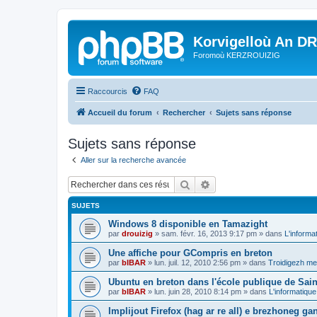
Korvigelloù An D
Foromoù KERZROUIZIG
Raccourcis
FAQ
Accueil du forum
Rechercher
Sujets sans réponse
Sujets sans réponse
Aller sur la recherche avancée
Rechercher
Recherche avancée
SUJETS
Windows 8 disponible en Tamazight
par
drouizig
»
sam. févr. 16, 2013 9:17 pm
» dans
L'informa
Une affiche pour GCompris en breton
par
bIBAR
»
lun. juil. 12, 2010 2:56 pm
» dans
Troidigezh mez
Ubuntu en breton dans l'école publique de Sain
par
bIBAR
»
lun. juin 28, 2010 8:14 pm
» dans
L'informatique
Implijout Firefox (hag ar re all) e brezhoneg ga