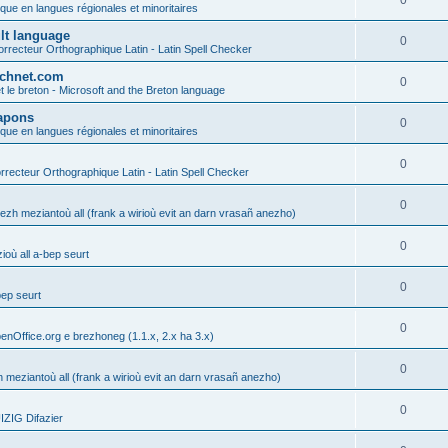
0
ique en langues régionales et minoritaires
ult language
0
rrecteur Orthographique Latin - Latin Spell Checker
technet.com
0
t le breton - Microsoft and the Breton language
Lapons
0
ique en langues régionales et minoritaires
0
recteur Orthographique Latin - Latin Spell Checker
0
gezh meziantoù all (frank a wirioù evit an darn vrasañ anezho)
0
où all a-bep seurt
0
bep seurt
0
enOffice.org e brezhoneg (1.1.x, 2.x ha 3.x)
0
h meziantoù all (frank a wirioù evit an darn vrasañ anezho)
0
ZIG Difazier