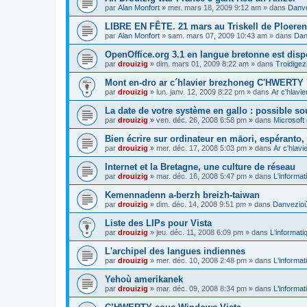
par
Alan Monfort
»
mer. mars 18, 2009 9:12 am
» dans
Danve
LIBRE EN FÊTE. 21 mars au Triskell de Ploeren
par
Alan Monfort
»
sam. mars 07, 2009 10:43 am
» dans
Dan
OpenOffice.org 3.1 en langue bretonne est disp
par
drouizig
»
dim. mars 01, 2009 8:22 am
» dans
Troidigez
Mont en-dro ar c´hlavier brezhoneg C'HWERTY 
par
drouizig
»
lun. janv. 12, 2009 8:22 pm
» dans
Ar c'hlav
La date de votre système en gallo : possible sou
par
drouizig
»
ven. déc. 26, 2008 6:58 pm
» dans
Microsoft 
Bien écrire sur ordinateur en māori, espéranto, g
par
drouizig
»
mer. déc. 17, 2008 5:03 pm
» dans
Ar c'hlav
Internet et la Bretagne, une culture de réseau
par
drouizig
»
mar. déc. 16, 2008 5:47 pm
» dans
L'informat
Kemennadenn a-berzh breizh-taiwan
par
drouizig
»
dim. déc. 14, 2008 9:51 pm
» dans
Danvezioù 
Liste des LIPs pour Vista
par
drouizig
»
jeu. déc. 11, 2008 6:09 pm
» dans
L'informati
L'archipel des langues indiennes
par
drouizig
»
mer. déc. 10, 2008 2:48 pm
» dans
L'informat
Yehoù amerikanek
par
drouizig
»
mar. déc. 09, 2008 8:34 pm
» dans
L'informat