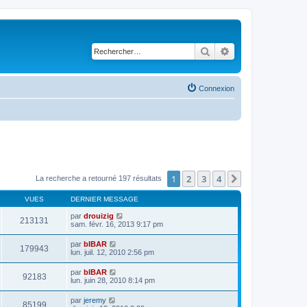
Rechercher
Recherche avancé
Connexion
1
2
3
4
Suivant
La recherche a retourné 197 résultats
VUES
DERNIER MESSAGE
par
drouizig
213131
sam. févr. 16, 2013 9:17 pm
par
bIBAR
179943
lun. juil. 12, 2010 2:56 pm
par
bIBAR
92183
lun. juin 28, 2010 8:14 pm
par
jeremy
85199