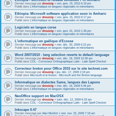
Dernier message par
drouizig
«
ven. janv. 15, 2010 6:18 pm
Publié dans
L'informatique en langues régionales et minoritaires
Ethiopia: Microsoft software application soon in Amharic
Dernier message par
drouizig
«
ven. janv. 15, 2010 6:17 pm
Publié dans
L'informatique en langues régionales et minoritaires
Logiciels en langue corse
Dernier message par
drouizig
«
ven. janv. 01, 2010 1:36 pm
Publié dans
L'informatique en langues régionales et minoritaires
L'informatique en gaélique d'Ecosse
Dernier message par
drouizig
«
mer. déc. 30, 2009 6:22 pm
Publié dans
L'informatique en langues régionales et minoritaires
Word 2007/2010 - lang selection reverts to default language
Dernier message par
drouizig
«
ven. déc. 18, 2009 10:38 am
Publié dans
COL - Correcteur Orthographique Latin - Latin Spell Checker
Correcteur breton pour Office 2010 sur le site technet.com
Dernier message par
drouizig
«
jeu. déc. 17, 2009 2:18 pm
Publié dans
Microsoft et le breton - Microsoft and the Breton language
Informatique en dialectes Same, langues des Lapons
Dernier message par
drouizig
«
mer. déc. 16, 2009 5:46 pm
Publié dans
L'informatique en langues régionales et minoritaires
NeoOffice support on MacOSX
Dernier message par
drouizig
«
sam. déc. 12, 2009 6:33 am
Publié dans
COL - Correcteur Orthographique Latin - Latin Spell Checker
Inkscape 0.47
Dernier message par
Alan Monfort
«
mer. nov. 25, 2009 7:18 am