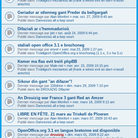
Publié dans
Troidigezh meziantoù all (frank a wirioù evit an darn vrasañ
anezho)
Geriadur ar stlenneg gant Preder da bellgargañ
Dernier message par
Alan Monfort
«
mar. oct. 27, 2009 8:40 am
Publié dans
Danvezioù all a-bep seurt
Difaziañ ar c'hemmadurioù
Dernier message par
job
«
lun. août 24, 2009 6:44 pm
Publié dans
Danvezioù all a-bep seurt
staliañ open office 3.1 e brezhoneg
Dernier message par
envel
«
sam. mai 23, 2009 1:27 pm
Publié dans
Troidigezh OpenOffice.org e brezhoneg (1.1.x, 2.x ha 3.x)
Kemer ma flas evit treiñ phpBB
Dernier message par
Malo-net
«
mer. avr. 15, 2009 10:15 pm
Publié dans
Troidigezh meziantoù all (frank a wirioù evit an darn vrasañ
anezho)
Sikour din gant "an difazer"!
Dernier message par
100drine
«
dim. mars 29, 2009 7:10 pm
Publié dans
An DROUIZIG Difazier
An Drouizig war France 3 gant Red an Amzer
Dernier message par
Alan Monfort
«
mer. mars 18, 2009 9:12 am
Publié dans
Danvezioù all a-bep seurt
LIBRE EN FÊTE. 21 mars au Triskell de Ploeren
Dernier message par
Alan Monfort
«
sam. mars 07, 2009 10:43 am
Publié dans
Danvezioù all a-bep seurt
OpenOffice.org 3.1 en langue bretonne est disponible
Dernier message par
drouizig
«
dim. mars 01, 2009 8:22 am