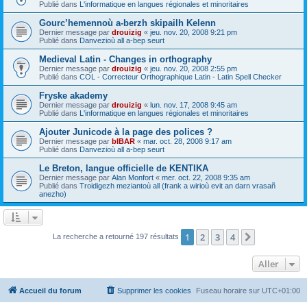
Publié dans
L'informatique en langues régionales et minoritaires
Gourc’hemennoù a-berzh skipailh Kelenn
Dernier message par
drouizig
«
jeu. nov. 20, 2008 9:21 pm
Publié dans
Danvezioù all a-bep seurt
Medieval Latin - Changes in orthography
Dernier message par
drouizig
«
jeu. nov. 20, 2008 2:55 pm
Publié dans
COL - Correcteur Orthographique Latin - Latin Spell Checker
Fryske akademy
Dernier message par
drouizig
«
lun. nov. 17, 2008 9:45 am
Publié dans
L'informatique en langues régionales et minoritaires
Ajouter Junicode à la page des polices ?
Dernier message par
bIBAR
«
mar. oct. 28, 2008 9:17 am
Publié dans
Danvezioù all a-bep seurt
Le Breton, langue officielle de KENTIKA
Dernier message par
Alan Monfort
«
mer. oct. 22, 2008 9:35 am
Publié dans
Troidigezh meziantoù all (frank a wirioù evit an darn vrasañ
anezho)
1
2
3
4
Suivant
La recherche a retourné 197 résultats
Aller
Accueil du forum
Supprimer les cookies
Fuseau horaire sur
UTC+01:00