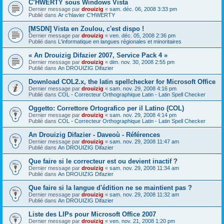
C’HWERTY sous Windows Vista
Dernier message par
drouizig
«
sam. déc. 06, 2008 3:33 pm
Publié dans
Ar c'hlavier C'HWERTY
[MSDN] Vista en Zoulou, c'est dispo !
Dernier message par
drouizig
«
ven. déc. 05, 2008 2:36 pm
Publié dans
L'informatique en langues régionales et minoritaires
« An Drouizig Difazier 2007, Service Pack 4 »
Dernier message par
drouizig
«
dim. nov. 30, 2008 2:55 pm
Publié dans
An DROUIZIG Difazier
Download COL2.x, the latin spellchecker for Microsoft Office
Dernier message par
drouizig
«
sam. nov. 29, 2008 4:16 pm
Publié dans
COL - Correcteur Orthographique Latin - Latin Spell Checker
Oggetto: Correttore Ortografico per il Latino (COL)
Dernier message par
drouizig
«
sam. nov. 29, 2008 4:14 pm
Publié dans
COL - Correcteur Orthographique Latin - Latin Spell Checker
An Drouizig Difazier - Daveoù - Références
Dernier message par
drouizig
«
sam. nov. 29, 2008 11:47 am
Publié dans
An DROUIZIG Difazier
Que faire si le correcteur est ou devient inactif ?
Dernier message par
drouizig
«
sam. nov. 29, 2008 11:34 am
Publié dans
An DROUIZIG Difazier
Que faire si la langue d'édition ne se maintient pas ?
Dernier message par
drouizig
«
sam. nov. 29, 2008 11:32 am
Publié dans
An DROUIZIG Difazier
Liste des LIPs pour Microsoft Office 2007
Dernier message par
drouizig
«
ven. nov. 21, 2008 1:20 pm