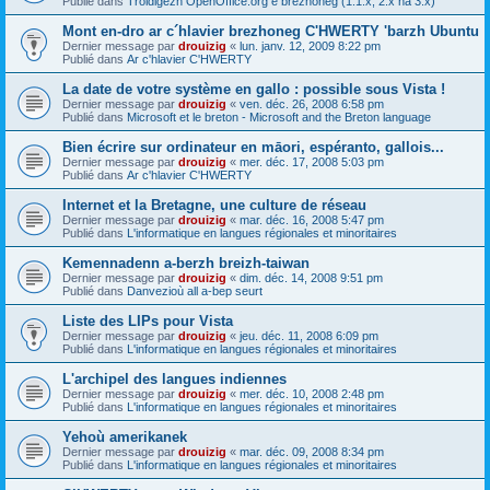
Publié dans
Troidigezh OpenOffice.org e brezhoneg (1.1.x, 2.x ha 3.x)
Mont en-dro ar c´hlavier brezhoneg C'HWERTY 'barzh Ubuntu
Dernier message par
drouizig
«
lun. janv. 12, 2009 8:22 pm
Publié dans
Ar c'hlavier C'HWERTY
La date de votre système en gallo : possible sous Vista !
Dernier message par
drouizig
«
ven. déc. 26, 2008 6:58 pm
Publié dans
Microsoft et le breton - Microsoft and the Breton language
Bien écrire sur ordinateur en māori, espéranto, gallois...
Dernier message par
drouizig
«
mer. déc. 17, 2008 5:03 pm
Publié dans
Ar c'hlavier C'HWERTY
Internet et la Bretagne, une culture de réseau
Dernier message par
drouizig
«
mar. déc. 16, 2008 5:47 pm
Publié dans
L'informatique en langues régionales et minoritaires
Kemennadenn a-berzh breizh-taiwan
Dernier message par
drouizig
«
dim. déc. 14, 2008 9:51 pm
Publié dans
Danvezioù all a-bep seurt
Liste des LIPs pour Vista
Dernier message par
drouizig
«
jeu. déc. 11, 2008 6:09 pm
Publié dans
L'informatique en langues régionales et minoritaires
L'archipel des langues indiennes
Dernier message par
drouizig
«
mer. déc. 10, 2008 2:48 pm
Publié dans
L'informatique en langues régionales et minoritaires
Yehoù amerikanek
Dernier message par
drouizig
«
mar. déc. 09, 2008 8:34 pm
Publié dans
L'informatique en langues régionales et minoritaires