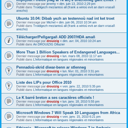
Dernier message par
jeremy
«
dim. juin 13, 2010 2:29 pm
Publié dans
Troidigezh meziantoù all (frank a wirioù evit an darn vrasañ
anezho)
Ubuntu 10.04: Dibab yezh an testennoù nad int ket troet
Dernier message par
Michel
«
dim. juin 06, 2010 10:34 am
Publié dans
Troidigezh meziantoù all (frank a wirioù evit an darn vrasañ
anezho)
Télécharger/Pellgargañ ADD 2007/HDA amañ
Dernier message par
drouizig
«
dim. avr. 04, 2010 10:24 am
Publié dans
An DROUIZIG Difazier
More Than 1 Billion Speakers of Endangered Languages...
Dernier message par
drouizig
«
lun. mars 08, 2010 11:17 am
Publié dans
L'informatique en langues régionales et minoritaires
Pennadoù-skrid diwar-benn ar stlenneg
Dernier message par
drouizig
«
lun. févr. 01, 2010 3:31 pm
Publié dans
L'informatique en langues régionales et minoritaires
Liste des LIPs pour Office 2010
Dernier message par
drouizig
«
ven. janv. 22, 2010 5:35 pm
Publié dans
L'informatique en langues régionales et minoritaires
Le K barré breton a ses caractères officiels !
Dernier message par
drouizig
«
lun. janv. 18, 2010 5:55 pm
Publié dans
L'informatique en langues régionales et minoritaires
Microsoft Windows 7 Will Speak 10 Languages from Africa
Dernier message par
drouizig
«
ven. janv. 15, 2010 6:21 pm
Publié dans
L'informatique en langues régionales et minoritaires
Ethiopia - Microsoft to release Windows 7 in Amharic