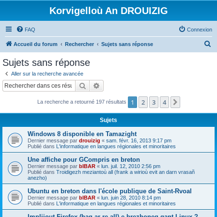
Korvigelloù An DROUIZIG
FAQ
Connexion
R
Accueil du forum
Rechercher
Sujets sans réponse
e
Sujets sans réponse
c
Aller sur la recherche avancée
h
Rechercher
Recherche avancée
e
1
2
3
4
Suivant
La recherche a retourné 197 résultats
r
c
Sujets
h
Windows 8 disponible en Tamazight
e
Dernier message par
drouizig
«
sam. févr. 16, 2013 9:17 pm
Publié dans
L'informatique en langues régionales et minoritaires
r
Une affiche pour GCompris en breton
Dernier message par
bIBAR
«
lun. juil. 12, 2010 2:56 pm
Publié dans
Troidigezh meziantoù all (frank a wirioù evit an darn vrasañ
anezho)
Ubuntu en breton dans l'école publique de Saint-Rvoal
Dernier message par
bIBAR
«
lun. juin 28, 2010 8:14 pm
Publié dans
L'informatique en langues régionales et minoritaires
Implijout Firefox (hag ar re all) e brezhoneg gant Linux ?