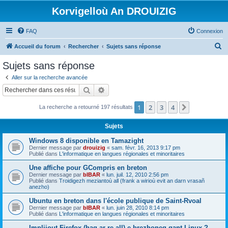
Korvigelloù An DROUIZIG
FAQ
Connexion
R
Accueil du forum
Rechercher
Sujets sans réponse
e
Sujets sans réponse
c
Aller sur la recherche avancée
h
Rechercher
Recherche avancée
e
1
2
3
4
Suivant
La recherche a retourné 197 résultats
r
c
Sujets
h
Windows 8 disponible en Tamazight
e
Dernier message par
drouizig
«
sam. févr. 16, 2013 9:17 pm
Publié dans
L'informatique en langues régionales et minoritaires
r
Une affiche pour GCompris en breton
Dernier message par
bIBAR
«
lun. juil. 12, 2010 2:56 pm
Publié dans
Troidigezh meziantoù all (frank a wirioù evit an darn vrasañ
anezho)
Ubuntu en breton dans l'école publique de Saint-Rvoal
Dernier message par
bIBAR
«
lun. juin 28, 2010 8:14 pm
Publié dans
L'informatique en langues régionales et minoritaires
Implijout Firefox (hag ar re all) e brezhoneg gant Linux ?