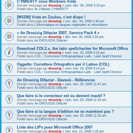
C’HWERTY sous Windows Vista
Dernier message par
drouizig
«
sam. déc. 06, 2008 3:33 pm
Publié dans
Ar c'hlavier C'HWERTY
[MSDN] Vista en Zoulou, c'est dispo !
Dernier message par
drouizig
«
ven. déc. 05, 2008 2:36 pm
Publié dans
L'informatique en langues régionales et minoritaires
« An Drouizig Difazier 2007, Service Pack 4 »
Dernier message par
drouizig
«
dim. nov. 30, 2008 2:55 pm
Publié dans
An DROUIZIG Difazier
Download COL2.x, the latin spellchecker for Microsoft Office
Dernier message par
drouizig
«
sam. nov. 29, 2008 4:16 pm
Publié dans
COL - Correcteur Orthographique Latin - Latin Spell Checker
Oggetto: Correttore Ortografico per il Latino (COL)
Dernier message par
drouizig
«
sam. nov. 29, 2008 4:14 pm
Publié dans
COL - Correcteur Orthographique Latin - Latin Spell Checker
An Drouizig Difazier - Daveoù - Références
Dernier message par
drouizig
«
sam. nov. 29, 2008 11:47 am
Publié dans
An DROUIZIG Difazier
Que faire si le correcteur est ou devient inactif ?
Dernier message par
drouizig
«
sam. nov. 29, 2008 11:34 am
Publié dans
An DROUIZIG Difazier
Que faire si la langue d'édition ne se maintient pas ?
Dernier message par
drouizig
«
sam. nov. 29, 2008 11:32 am
Publié dans
An DROUIZIG Difazier
Liste des LIPs pour Microsoft Office 2007
Dernier message par
drouizig
«
ven. nov. 21, 2008 1:20 pm