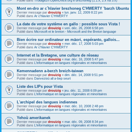
Publié dans
Troidigezh OpenOffice.org e brezhoneg (1.1.x, 2.x ha 3.x)
Mont en-dro ar c´hlavier brezhoneg C'HWERTY 'barzh Ubuntu
Dernier message par
drouizig
«
lun. janv. 12, 2009 8:22 pm
Publié dans
Ar c'hlavier C'HWERTY
La date de votre système en gallo : possible sous Vista !
Dernier message par
drouizig
«
ven. déc. 26, 2008 6:58 pm
Publié dans
Microsoft et le breton - Microsoft and the Breton language
Bien écrire sur ordinateur en māori, espéranto, gallois...
Dernier message par
drouizig
«
mer. déc. 17, 2008 5:03 pm
Publié dans
Ar c'hlavier C'HWERTY
Internet et la Bretagne, une culture de réseau
Dernier message par
drouizig
«
mar. déc. 16, 2008 5:47 pm
Publié dans
L'informatique en langues régionales et minoritaires
Kemennadenn a-berzh breizh-taiwan
Dernier message par
drouizig
«
dim. déc. 14, 2008 9:51 pm
Publié dans
Danvezioù all a-bep seurt
Liste des LIPs pour Vista
Dernier message par
drouizig
«
jeu. déc. 11, 2008 6:09 pm
Publié dans
L'informatique en langues régionales et minoritaires
L'archipel des langues indiennes
Dernier message par
drouizig
«
mer. déc. 10, 2008 2:48 pm
Publié dans
L'informatique en langues régionales et minoritaires
Yehoù amerikanek
Dernier message par
drouizig
«
mar. déc. 09, 2008 8:34 pm
Publié dans
L'informatique en langues régionales et minoritaires