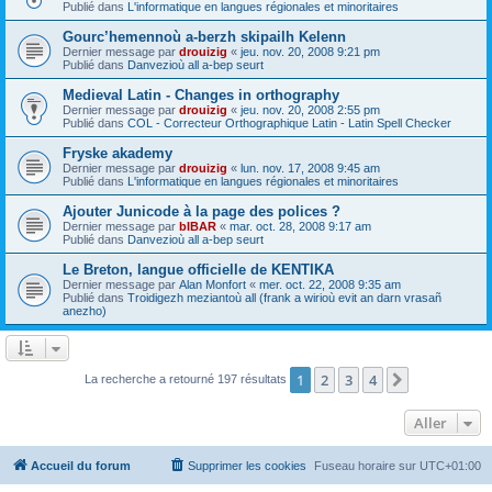
Publié dans
L'informatique en langues régionales et minoritaires
Gourc’hemennoù a-berzh skipailh Kelenn
Dernier message par
drouizig
«
jeu. nov. 20, 2008 9:21 pm
Publié dans
Danvezioù all a-bep seurt
Medieval Latin - Changes in orthography
Dernier message par
drouizig
«
jeu. nov. 20, 2008 2:55 pm
Publié dans
COL - Correcteur Orthographique Latin - Latin Spell Checker
Fryske akademy
Dernier message par
drouizig
«
lun. nov. 17, 2008 9:45 am
Publié dans
L'informatique en langues régionales et minoritaires
Ajouter Junicode à la page des polices ?
Dernier message par
bIBAR
«
mar. oct. 28, 2008 9:17 am
Publié dans
Danvezioù all a-bep seurt
Le Breton, langue officielle de KENTIKA
Dernier message par
Alan Monfort
«
mer. oct. 22, 2008 9:35 am
Publié dans
Troidigezh meziantoù all (frank a wirioù evit an darn vrasañ
anezho)
1
2
3
4
Suivant
La recherche a retourné 197 résultats
Aller
Accueil du forum
Supprimer les cookies
Fuseau horaire sur
UTC+01:00