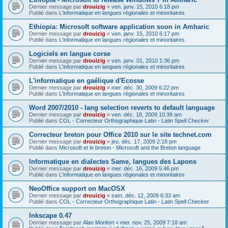
Dernier message par
drouizig
«
ven. janv. 15, 2010 6:18 pm
Publié dans
L'informatique en langues régionales et minoritaires
Ethiopia: Microsoft software application soon in Amharic
Dernier message par
drouizig
«
ven. janv. 15, 2010 6:17 pm
Publié dans
L'informatique en langues régionales et minoritaires
Logiciels en langue corse
Dernier message par
drouizig
«
ven. janv. 01, 2010 1:36 pm
Publié dans
L'informatique en langues régionales et minoritaires
L'informatique en gaélique d'Ecosse
Dernier message par
drouizig
«
mer. déc. 30, 2009 6:22 pm
Publié dans
L'informatique en langues régionales et minoritaires
Word 2007/2010 - lang selection reverts to default language
Dernier message par
drouizig
«
ven. déc. 18, 2009 10:38 am
Publié dans
COL - Correcteur Orthographique Latin - Latin Spell Checker
Correcteur breton pour Office 2010 sur le site technet.com
Dernier message par
drouizig
«
jeu. déc. 17, 2009 2:18 pm
Publié dans
Microsoft et le breton - Microsoft and the Breton language
Informatique en dialectes Same, langues des Lapons
Dernier message par
drouizig
«
mer. déc. 16, 2009 5:46 pm
Publié dans
L'informatique en langues régionales et minoritaires
NeoOffice support on MacOSX
Dernier message par
drouizig
«
sam. déc. 12, 2009 6:33 am
Publié dans
COL - Correcteur Orthographique Latin - Latin Spell Checker
Inkscape 0.47
Dernier message par
Alan Monfort
«
mer. nov. 25, 2009 7:18 am