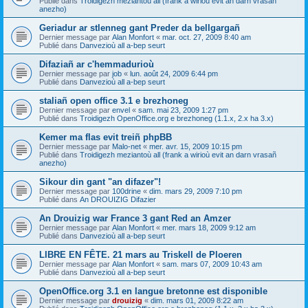
Publié dans
Troidigezh meziantoù all (frank a wirioù evit an darn vrasañ
anezho)
Geriadur ar stlenneg gant Preder da bellgargañ
Dernier message par
Alan Monfort
«
mar. oct. 27, 2009 8:40 am
Publié dans
Danvezioù all a-bep seurt
Difaziañ ar c'hemmadurioù
Dernier message par
job
«
lun. août 24, 2009 6:44 pm
Publié dans
Danvezioù all a-bep seurt
staliañ open office 3.1 e brezhoneg
Dernier message par
envel
«
sam. mai 23, 2009 1:27 pm
Publié dans
Troidigezh OpenOffice.org e brezhoneg (1.1.x, 2.x ha 3.x)
Kemer ma flas evit treiñ phpBB
Dernier message par
Malo-net
«
mer. avr. 15, 2009 10:15 pm
Publié dans
Troidigezh meziantoù all (frank a wirioù evit an darn vrasañ
anezho)
Sikour din gant "an difazer"!
Dernier message par
100drine
«
dim. mars 29, 2009 7:10 pm
Publié dans
An DROUIZIG Difazier
An Drouizig war France 3 gant Red an Amzer
Dernier message par
Alan Monfort
«
mer. mars 18, 2009 9:12 am
Publié dans
Danvezioù all a-bep seurt
LIBRE EN FÊTE. 21 mars au Triskell de Ploeren
Dernier message par
Alan Monfort
«
sam. mars 07, 2009 10:43 am
Publié dans
Danvezioù all a-bep seurt
OpenOffice.org 3.1 en langue bretonne est disponible
Dernier message par
drouizig
«
dim. mars 01, 2009 8:22 am