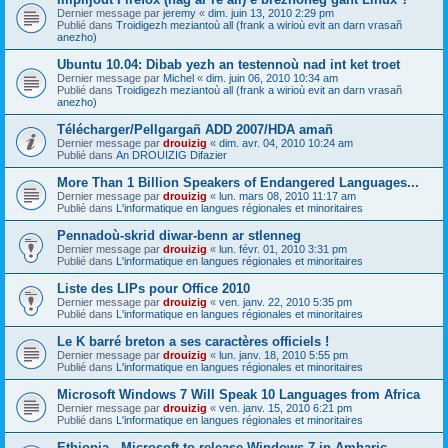
Dernier message par
jeremy
«
dim. juin 13, 2010 2:29 pm
Publié dans
Troidigezh meziantoù all (frank a wirioù evit an darn vrasañ
anezho)
Ubuntu 10.04: Dibab yezh an testennoù nad int ket troet
Dernier message par
Michel
«
dim. juin 06, 2010 10:34 am
Publié dans
Troidigezh meziantoù all (frank a wirioù evit an darn vrasañ
anezho)
Télécharger/Pellgargañ ADD 2007/HDA amañ
Dernier message par
drouizig
«
dim. avr. 04, 2010 10:24 am
Publié dans
An DROUIZIG Difazier
More Than 1 Billion Speakers of Endangered Languages...
Dernier message par
drouizig
«
lun. mars 08, 2010 11:17 am
Publié dans
L'informatique en langues régionales et minoritaires
Pennadoù-skrid diwar-benn ar stlenneg
Dernier message par
drouizig
«
lun. févr. 01, 2010 3:31 pm
Publié dans
L'informatique en langues régionales et minoritaires
Liste des LIPs pour Office 2010
Dernier message par
drouizig
«
ven. janv. 22, 2010 5:35 pm
Publié dans
L'informatique en langues régionales et minoritaires
Le K barré breton a ses caractères officiels !
Dernier message par
drouizig
«
lun. janv. 18, 2010 5:55 pm
Publié dans
L'informatique en langues régionales et minoritaires
Microsoft Windows 7 Will Speak 10 Languages from Africa
Dernier message par
drouizig
«
ven. janv. 15, 2010 6:21 pm
Publié dans
L'informatique en langues régionales et minoritaires
Ethiopia - Microsoft to release Windows 7 in Amharic