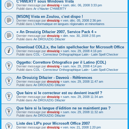
C’HWERTY sous Windows Vista
Dernier message par
drouizig
«
sam. déc. 06, 2008 3:33 pm
Publié dans
Ar c'hlavier C'HWERTY
[MSDN] Vista en Zoulou, c'est dispo !
Dernier message par
drouizig
«
ven. déc. 05, 2008 2:36 pm
Publié dans
L'informatique en langues régionales et minoritaires
« An Drouizig Difazier 2007, Service Pack 4 »
Dernier message par
drouizig
«
dim. nov. 30, 2008 2:55 pm
Publié dans
An DROUIZIG Difazier
Download COL2.x, the latin spellchecker for Microsoft Office
Dernier message par
drouizig
«
sam. nov. 29, 2008 4:16 pm
Publié dans
COL - Correcteur Orthographique Latin - Latin Spell Checker
Oggetto: Correttore Ortografico per il Latino (COL)
Dernier message par
drouizig
«
sam. nov. 29, 2008 4:14 pm
Publié dans
COL - Correcteur Orthographique Latin - Latin Spell Checker
An Drouizig Difazier - Daveoù - Références
Dernier message par
drouizig
«
sam. nov. 29, 2008 11:47 am
Publié dans
An DROUIZIG Difazier
Que faire si le correcteur est ou devient inactif ?
Dernier message par
drouizig
«
sam. nov. 29, 2008 11:34 am
Publié dans
An DROUIZIG Difazier
Que faire si la langue d'édition ne se maintient pas ?
Dernier message par
drouizig
«
sam. nov. 29, 2008 11:32 am
Publié dans
An DROUIZIG Difazier
Liste des LIPs pour Microsoft Office 2007
Dernier message par
drouizig
«
ven. nov. 21, 2008 1:20 pm