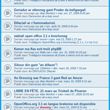
Publié dans
Troidigezh meziantoù all (frank a wirioù evit an darn vrasañ
anezho)
Geriadur ar stlenneg gant Preder da bellgargañ
Dernier message par
Alan Monfort
«
mar. oct. 27, 2009 8:40 am
Publié dans
Danvezioù all a-bep seurt
Difaziañ ar c'hemmadurioù
Dernier message par
job
«
lun. août 24, 2009 6:44 pm
Publié dans
Danvezioù all a-bep seurt
staliañ open office 3.1 e brezhoneg
Dernier message par
envel
«
sam. mai 23, 2009 1:27 pm
Publié dans
Troidigezh OpenOffice.org e brezhoneg (1.1.x, 2.x ha 3.x)
Kemer ma flas evit treiñ phpBB
Dernier message par
Malo-net
«
mer. avr. 15, 2009 10:15 pm
Publié dans
Troidigezh meziantoù all (frank a wirioù evit an darn vrasañ
anezho)
Sikour din gant "an difazer"!
Dernier message par
100drine
«
dim. mars 29, 2009 7:10 pm
Publié dans
An DROUIZIG Difazier
An Drouizig war France 3 gant Red an Amzer
Dernier message par
Alan Monfort
«
mer. mars 18, 2009 9:12 am
Publié dans
Danvezioù all a-bep seurt
LIBRE EN FÊTE. 21 mars au Triskell de Ploeren
Dernier message par
Alan Monfort
«
sam. mars 07, 2009 10:43 am
Publié dans
Danvezioù all a-bep seurt
OpenOffice.org 3.1 en langue bretonne est disponible
Dernier message par
drouizig
«
dim. mars 01, 2009 8:22 am