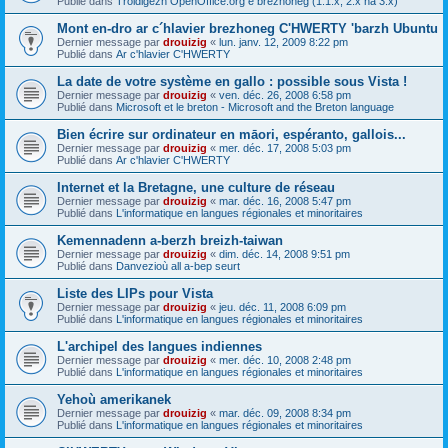
Publié dans
Troidigezh OpenOffice.org e brezhoneg (1.1.x, 2.x ha 3.x)
Mont en-dro ar c´hlavier brezhoneg C'HWERTY 'barzh Ubuntu
Dernier message par
drouizig
«
lun. janv. 12, 2009 8:22 pm
Publié dans
Ar c'hlavier C'HWERTY
La date de votre système en gallo : possible sous Vista !
Dernier message par
drouizig
«
ven. déc. 26, 2008 6:58 pm
Publié dans
Microsoft et le breton - Microsoft and the Breton language
Bien écrire sur ordinateur en māori, espéranto, gallois...
Dernier message par
drouizig
«
mer. déc. 17, 2008 5:03 pm
Publié dans
Ar c'hlavier C'HWERTY
Internet et la Bretagne, une culture de réseau
Dernier message par
drouizig
«
mar. déc. 16, 2008 5:47 pm
Publié dans
L'informatique en langues régionales et minoritaires
Kemennadenn a-berzh breizh-taiwan
Dernier message par
drouizig
«
dim. déc. 14, 2008 9:51 pm
Publié dans
Danvezioù all a-bep seurt
Liste des LIPs pour Vista
Dernier message par
drouizig
«
jeu. déc. 11, 2008 6:09 pm
Publié dans
L'informatique en langues régionales et minoritaires
L'archipel des langues indiennes
Dernier message par
drouizig
«
mer. déc. 10, 2008 2:48 pm
Publié dans
L'informatique en langues régionales et minoritaires
Yehoù amerikanek
Dernier message par
drouizig
«
mar. déc. 09, 2008 8:34 pm
Publié dans
L'informatique en langues régionales et minoritaires