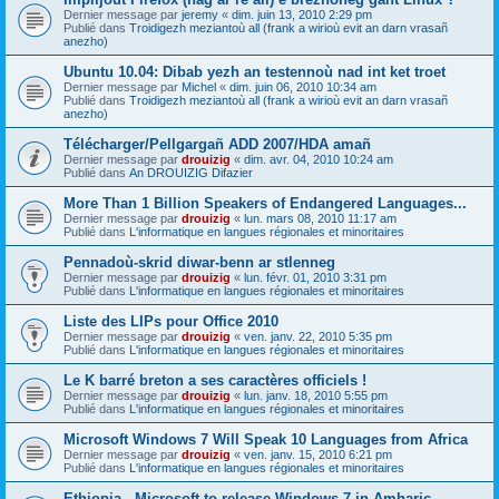
Dernier message par
jeremy
«
dim. juin 13, 2010 2:29 pm
Publié dans
Troidigezh meziantoù all (frank a wirioù evit an darn vrasañ
anezho)
Ubuntu 10.04: Dibab yezh an testennoù nad int ket troet
Dernier message par
Michel
«
dim. juin 06, 2010 10:34 am
Publié dans
Troidigezh meziantoù all (frank a wirioù evit an darn vrasañ
anezho)
Télécharger/Pellgargañ ADD 2007/HDA amañ
Dernier message par
drouizig
«
dim. avr. 04, 2010 10:24 am
Publié dans
An DROUIZIG Difazier
More Than 1 Billion Speakers of Endangered Languages...
Dernier message par
drouizig
«
lun. mars 08, 2010 11:17 am
Publié dans
L'informatique en langues régionales et minoritaires
Pennadoù-skrid diwar-benn ar stlenneg
Dernier message par
drouizig
«
lun. févr. 01, 2010 3:31 pm
Publié dans
L'informatique en langues régionales et minoritaires
Liste des LIPs pour Office 2010
Dernier message par
drouizig
«
ven. janv. 22, 2010 5:35 pm
Publié dans
L'informatique en langues régionales et minoritaires
Le K barré breton a ses caractères officiels !
Dernier message par
drouizig
«
lun. janv. 18, 2010 5:55 pm
Publié dans
L'informatique en langues régionales et minoritaires
Microsoft Windows 7 Will Speak 10 Languages from Africa
Dernier message par
drouizig
«
ven. janv. 15, 2010 6:21 pm
Publié dans
L'informatique en langues régionales et minoritaires
Ethiopia - Microsoft to release Windows 7 in Amharic