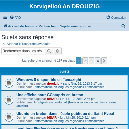
Korvigelloù An DROUIZIG
FAQ
Connexion
R
Accueil du forum
Rechercher
Sujets sans réponse
e
Sujets sans réponse
c
Aller sur la recherche avancée
h
Rechercher
Recherche avancée
e
1
2
3
4
Suivant
La recherche a retourné 197 résultats
r
c
Sujets
h
Windows 8 disponible en Tamazight
e
Dernier message par
drouizig
«
sam. févr. 16, 2013 9:17 pm
Publié dans
L'informatique en langues régionales et minoritaires
r
Une affiche pour GCompris en breton
Dernier message par
bIBAR
«
lun. juil. 12, 2010 2:56 pm
Publié dans
Troidigezh meziantoù all (frank a wirioù evit an darn vrasañ
anezho)
Ubuntu en breton dans l'école publique de Saint-Rvoal
Dernier message par
bIBAR
«
lun. juin 28, 2010 8:14 pm
Publié dans
L'informatique en langues régionales et minoritaires
Implijout Firefox (hag ar re all) e brezhoneg gant Linux ?