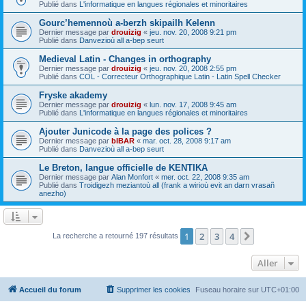
Publié dans
L'informatique en langues régionales et minoritaires
Gourc’hemennoù a-berzh skipailh Kelenn
Dernier message par
drouizig
«
jeu. nov. 20, 2008 9:21 pm
Publié dans
Danvezioù all a-bep seurt
Medieval Latin - Changes in orthography
Dernier message par
drouizig
«
jeu. nov. 20, 2008 2:55 pm
Publié dans
COL - Correcteur Orthographique Latin - Latin Spell Checker
Fryske akademy
Dernier message par
drouizig
«
lun. nov. 17, 2008 9:45 am
Publié dans
L'informatique en langues régionales et minoritaires
Ajouter Junicode à la page des polices ?
Dernier message par
bIBAR
«
mar. oct. 28, 2008 9:17 am
Publié dans
Danvezioù all a-bep seurt
Le Breton, langue officielle de KENTIKA
Dernier message par
Alan Monfort
«
mer. oct. 22, 2008 9:35 am
Publié dans
Troidigezh meziantoù all (frank a wirioù evit an darn vrasañ
anezho)
1
2
3
4
Suivant
La recherche a retourné 197 résultats
Aller
Accueil du forum
Supprimer les cookies
Fuseau horaire sur
UTC+01:00