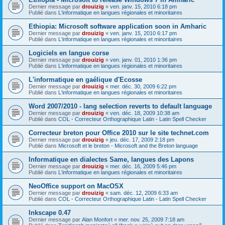
Dernier message par
drouizig
«
ven. janv. 15, 2010 6:18 pm
Publié dans
L'informatique en langues régionales et minoritaires
Ethiopia: Microsoft software application soon in Amharic
Dernier message par
drouizig
«
ven. janv. 15, 2010 6:17 pm
Publié dans
L'informatique en langues régionales et minoritaires
Logiciels en langue corse
Dernier message par
drouizig
«
ven. janv. 01, 2010 1:36 pm
Publié dans
L'informatique en langues régionales et minoritaires
L'informatique en gaélique d'Ecosse
Dernier message par
drouizig
«
mer. déc. 30, 2009 6:22 pm
Publié dans
L'informatique en langues régionales et minoritaires
Word 2007/2010 - lang selection reverts to default language
Dernier message par
drouizig
«
ven. déc. 18, 2009 10:38 am
Publié dans
COL - Correcteur Orthographique Latin - Latin Spell Checker
Correcteur breton pour Office 2010 sur le site technet.com
Dernier message par
drouizig
«
jeu. déc. 17, 2009 2:18 pm
Publié dans
Microsoft et le breton - Microsoft and the Breton language
Informatique en dialectes Same, langues des Lapons
Dernier message par
drouizig
«
mer. déc. 16, 2009 5:46 pm
Publié dans
L'informatique en langues régionales et minoritaires
NeoOffice support on MacOSX
Dernier message par
drouizig
«
sam. déc. 12, 2009 6:33 am
Publié dans
COL - Correcteur Orthographique Latin - Latin Spell Checker
Inkscape 0.47
Dernier message par
Alan Monfort
«
mer. nov. 25, 2009 7:18 am