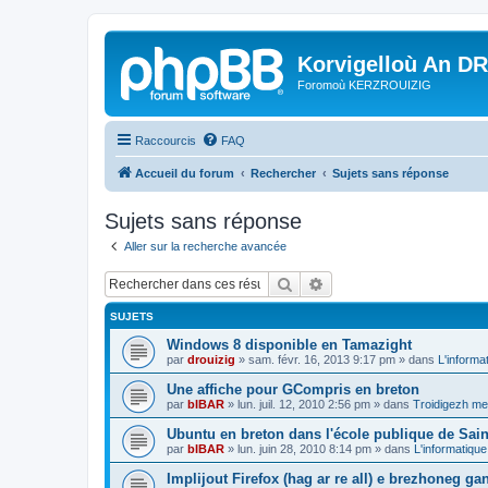
Korvigelloù An D
Foromoù KERZROUIZIG
Raccourcis
FAQ
Accueil du forum
Rechercher
Sujets sans réponse
Sujets sans réponse
Aller sur la recherche avancée
Rechercher
Recherche avancée
SUJETS
Windows 8 disponible en Tamazight
par
drouizig
»
sam. févr. 16, 2013 9:17 pm
» dans
L'informa
Une affiche pour GCompris en breton
par
bIBAR
»
lun. juil. 12, 2010 2:56 pm
» dans
Troidigezh mez
Ubuntu en breton dans l'école publique de Sain
par
bIBAR
»
lun. juin 28, 2010 8:14 pm
» dans
L'informatique
Implijout Firefox (hag ar re all) e brezhoneg ga