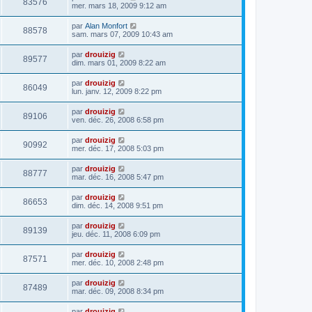
83576
mer. mars 18, 2009 9:12 am
par
Alan Monfort
88578
sam. mars 07, 2009 10:43 am
par
drouizig
89577
dim. mars 01, 2009 8:22 am
par
drouizig
86049
lun. janv. 12, 2009 8:22 pm
par
drouizig
89106
ven. déc. 26, 2008 6:58 pm
par
drouizig
90992
mer. déc. 17, 2008 5:03 pm
par
drouizig
88777
mar. déc. 16, 2008 5:47 pm
par
drouizig
86653
dim. déc. 14, 2008 9:51 pm
par
drouizig
89139
jeu. déc. 11, 2008 6:09 pm
par
drouizig
87571
mer. déc. 10, 2008 2:48 pm
par
drouizig
87489
mar. déc. 09, 2008 8:34 pm
par
drouizig