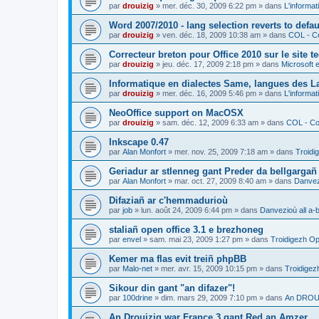
par
drouizig
»
mer. déc. 30, 2009 6:22 pm
» dans
L'informat
Word 2007/2010 - lang selection reverts to defa
par
drouizig
»
ven. déc. 18, 2009 10:38 am
» dans
COL - Co
Correcteur breton pour Office 2010 sur le site 
par
drouizig
»
jeu. déc. 17, 2009 2:18 pm
» dans
Microsoft e
Informatique en dialectes Same, langues des 
par
drouizig
»
mer. déc. 16, 2009 5:46 pm
» dans
L'informat
NeoOffice support on MacOSX
par
drouizig
»
sam. déc. 12, 2009 6:33 am
» dans
COL - Cor
Inkscape 0.47
par
Alan Monfort
»
mer. nov. 25, 2009 7:18 am
» dans
Troidi
Geriadur ar stlenneg gant Preder da bellgargañ
par
Alan Monfort
»
mar. oct. 27, 2009 8:40 am
» dans
Danvezi
Difaziañ ar c'hemmadurioù
par
job
»
lun. août 24, 2009 6:44 pm
» dans
Danvezioù all a-
staliañ open office 3.1 e brezhoneg
par
envel
»
sam. mai 23, 2009 1:27 pm
» dans
Troidigezh Op
Kemer ma flas evit treiñ phpBB
par
Malo-net
»
mer. avr. 15, 2009 10:15 pm
» dans
Troidigez
Sikour din gant "an difazer"!
par
100drine
»
dim. mars 29, 2009 7:10 pm
» dans
An DROUI
An Drouizig war France 3 gant Red an Amzer