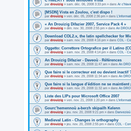
C’HWERTY sous Windows Vista
par
drouizig
»
sam. déc. 06, 2008 3:33 pm
» dans
Ar c'hla
[MSDN] Vista en Zoulou, c'est dispo !
par
drouizig
»
ven. déc. 05, 2008 2:36 pm
» dans
L'informat
« An Drouizig Difazier 2007, Service Pack 4 »
par
drouizig
»
dim. nov. 30, 2008 2:55 pm
» dans
An DROUIZ
Download COL2.x, the latin spellchecker for Mic
par
drouizig
»
sam. nov. 29, 2008 4:16 pm
» dans
COL - Cor
Oggetto: Correttore Ortografico per il Latino (C
par
drouizig
»
sam. nov. 29, 2008 4:14 pm
» dans
COL - Cor
An Drouizig Difazier - Daveoù - Références
par
drouizig
»
sam. nov. 29, 2008 11:47 am
» dans
An DROU
Que faire si le correcteur est ou devient inactif 
par
drouizig
»
sam. nov. 29, 2008 11:34 am
» dans
An DROU
Que faire si la langue d'édition ne se maintient
par
drouizig
»
sam. nov. 29, 2008 11:32 am
» dans
An DROU
Liste des LIPs pour Microsoft Office 2007
par
drouizig
»
ven. nov. 21, 2008 1:20 pm
» dans
L'informat
Gourc’hemennoù a-berzh skipailh Kelenn
par
drouizig
»
jeu. nov. 20, 2008 9:21 pm
» dans
Danvezioù 
Medieval Latin - Changes in orthography
par
drouizig
»
jeu. nov. 20, 2008 2:55 pm
» dans
COL - Corr