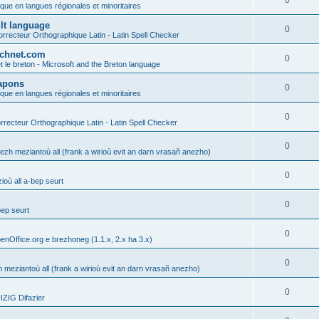
0
ique en langues régionales et minoritaires
ult language
0
rrecteur Orthographique Latin - Latin Spell Checker
technet.com
0
t le breton - Microsoft and the Breton language
Lapons
0
ique en langues régionales et minoritaires
0
recteur Orthographique Latin - Latin Spell Checker
0
gezh meziantoù all (frank a wirioù evit an darn vrasañ anezho)
0
où all a-bep seurt
0
bep seurt
0
enOffice.org e brezhoneg (1.1.x, 2.x ha 3.x)
0
h meziantoù all (frank a wirioù evit an darn vrasañ anezho)
0
ZIG Difazier