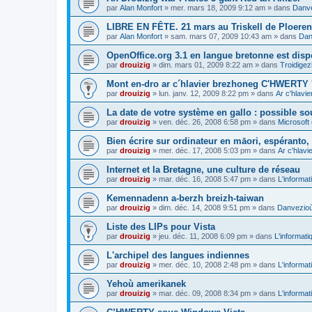
par
Alan Monfort
»
mer. mars 18, 2009 9:12 am
» dans
Danve
LIBRE EN FÊTE. 21 mars au Triskell de Ploeren
par
Alan Monfort
»
sam. mars 07, 2009 10:43 am
» dans
Dan
OpenOffice.org 3.1 en langue bretonne est disp
par
drouizig
»
dim. mars 01, 2009 8:22 am
» dans
Troidigez
Mont en-dro ar c´hlavier brezhoneg C'HWERTY 
par
drouizig
»
lun. janv. 12, 2009 8:22 pm
» dans
Ar c'hlav
La date de votre système en gallo : possible sou
par
drouizig
»
ven. déc. 26, 2008 6:58 pm
» dans
Microsoft 
Bien écrire sur ordinateur en māori, espéranto, g
par
drouizig
»
mer. déc. 17, 2008 5:03 pm
» dans
Ar c'hlav
Internet et la Bretagne, une culture de réseau
par
drouizig
»
mar. déc. 16, 2008 5:47 pm
» dans
L'informat
Kemennadenn a-berzh breizh-taiwan
par
drouizig
»
dim. déc. 14, 2008 9:51 pm
» dans
Danvezioù 
Liste des LIPs pour Vista
par
drouizig
»
jeu. déc. 11, 2008 6:09 pm
» dans
L'informati
L'archipel des langues indiennes
par
drouizig
»
mer. déc. 10, 2008 2:48 pm
» dans
L'informat
Yehoù amerikanek
par
drouizig
»
mar. déc. 09, 2008 8:34 pm
» dans
L'informat