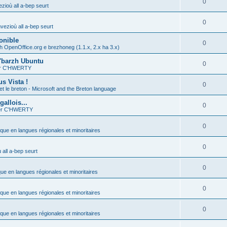
0
zioù all a-bep seurt
0
vezioù all a-bep seurt
onible
0
h OpenOffice.org e brezhoneg (1.1.x, 2.x ha 3.x)
'barzh Ubuntu
0
ier C'HWERTY
s Vista !
0
et le breton - Microsoft and the Breton language
allois...
0
ier C'HWERTY
0
ique en langues régionales et minoritaires
0
all a-bep seurt
0
que en langues régionales et minoritaires
0
ique en langues régionales et minoritaires
0
ique en langues régionales et minoritaires