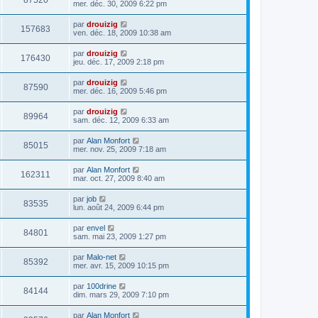
87520
mer. déc. 30, 2009 6:22 pm
par
drouizig
157683
ven. déc. 18, 2009 10:38 am
par
drouizig
176430
jeu. déc. 17, 2009 2:18 pm
par
drouizig
87590
mer. déc. 16, 2009 5:46 pm
par
drouizig
89964
sam. déc. 12, 2009 6:33 am
par
Alan Monfort
85015
mer. nov. 25, 2009 7:18 am
par
Alan Monfort
162311
mar. oct. 27, 2009 8:40 am
par
job
83535
lun. août 24, 2009 6:44 pm
par
envel
84801
sam. mai 23, 2009 1:27 pm
par
Malo-net
85392
mer. avr. 15, 2009 10:15 pm
par
100drine
84144
dim. mars 29, 2009 7:10 pm
par
Alan Monfort