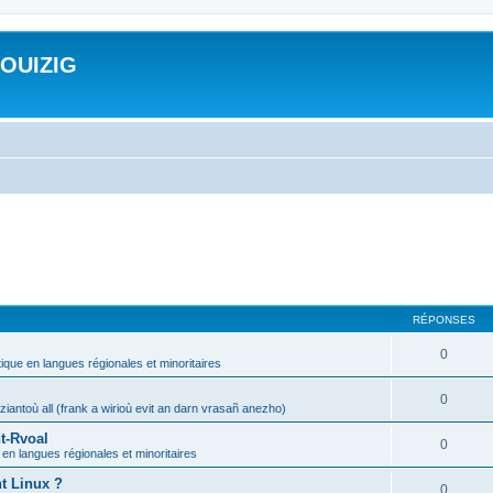
ROUIZIG
RÉPONSES
0
tique en langues régionales et minoritaires
0
iantoù all (frank a wirioù evit an darn vrasañ anezho)
t-Rvoal
0
 en langues régionales et minoritaires
nt Linux ?
0