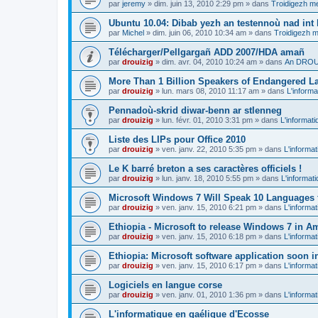
par
jeremy
»
dim. juin 13, 2010 2:29 pm
» dans
Troidigezh me
Ubuntu 10.04: Dibab yezh an testennoù nad int k
par
Michel
»
dim. juin 06, 2010 10:34 am
» dans
Troidigezh m
Télécharger/Pellgargañ ADD 2007/HDA amañ
par
drouizig
»
dim. avr. 04, 2010 10:24 am
» dans
An DROUI
More Than 1 Billion Speakers of Endangered L
par
drouizig
»
lun. mars 08, 2010 11:17 am
» dans
L'informa
Pennadoù-skrid diwar-benn ar stlenneg
par
drouizig
»
lun. févr. 01, 2010 3:31 pm
» dans
L'informati
Liste des LIPs pour Office 2010
par
drouizig
»
ven. janv. 22, 2010 5:35 pm
» dans
L'informat
Le K barré breton a ses caractères officiels !
par
drouizig
»
lun. janv. 18, 2010 5:55 pm
» dans
L'informat
Microsoft Windows 7 Will Speak 10 Languages 
par
drouizig
»
ven. janv. 15, 2010 6:21 pm
» dans
L'informat
Ethiopia - Microsoft to release Windows 7 in A
par
drouizig
»
ven. janv. 15, 2010 6:18 pm
» dans
L'informat
Ethiopia: Microsoft software application soon 
par
drouizig
»
ven. janv. 15, 2010 6:17 pm
» dans
L'informat
Logiciels en langue corse
par
drouizig
»
ven. janv. 01, 2010 1:36 pm
» dans
L'informat
L'informatique en gaélique d'Ecosse