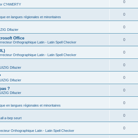
0
vier C'HWERTY
0
ique en langues régionales et minoritaires
0
IG Difazier
rosoft Office
0
recteur Orthographique Latin - Latin Spell Checker
OL)
0
recteur Orthographique Latin - Latin Spell Checker
0
IZIG Difazier
?
0
IZIG Difazier
 pas ?
0
IZIG Difazier
0
ique en langues régionales et minoritaires
0
all a-bep seurt
0
ecteur Orthographique Latin - Latin Spell Checker