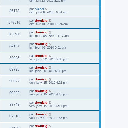
dim. juin 13, 2010 2:29 pm
par
Michel
86173
dim. juin 06, 2010 10:34 am
par
drouizig
175146
dim. avr. 04, 2010 10:24 am
par
drouizig
101760
lun. mars 08, 2010 11:17 am
par
drouizig
84127
lun. févr. 01, 2010 3:31 pm
par
drouizig
89693
ven. janv. 22, 2010 5:35 pm
par
drouizig
89795
lun. janv. 18, 2010 5:55 pm
par
drouizig
90677
ven. janv. 15, 2010 6:21 pm
par
drouizig
90222
ven. janv. 15, 2010 6:18 pm
par
drouizig
88748
ven. janv. 15, 2010 6:17 pm
par
drouizig
87310
ven. janv. 01, 2010 1:36 pm
par
drouizig