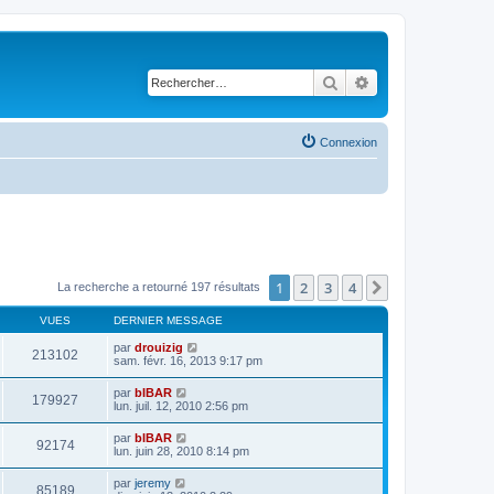
Rechercher
Recherche avancé
Connexion
1
2
3
4
Suivant
La recherche a retourné 197 résultats
VUES
DERNIER MESSAGE
par
drouizig
213102
sam. févr. 16, 2013 9:17 pm
par
bIBAR
179927
lun. juil. 12, 2010 2:56 pm
par
bIBAR
92174
lun. juin 28, 2010 8:14 pm
par
jeremy
85189