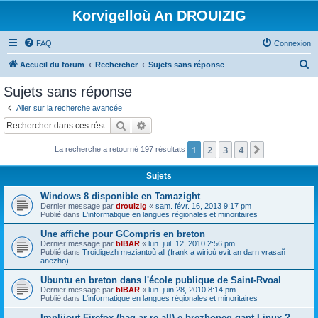
Korvigelloù An DROUIZIG
FAQ
Connexion
R
Accueil du forum
Rechercher
Sujets sans réponse
e
Sujets sans réponse
c
Aller sur la recherche avancée
h
Rechercher
Recherche avancée
e
1
2
3
4
Suivant
La recherche a retourné 197 résultats
r
c
Sujets
h
Windows 8 disponible en Tamazight
e
Dernier message par
drouizig
«
sam. févr. 16, 2013 9:17 pm
Publié dans
L'informatique en langues régionales et minoritaires
r
Une affiche pour GCompris en breton
Dernier message par
bIBAR
«
lun. juil. 12, 2010 2:56 pm
Publié dans
Troidigezh meziantoù all (frank a wirioù evit an darn vrasañ
anezho)
Ubuntu en breton dans l'école publique de Saint-Rvoal
Dernier message par
bIBAR
«
lun. juin 28, 2010 8:14 pm
Publié dans
L'informatique en langues régionales et minoritaires
Implijout Firefox (hag ar re all) e brezhoneg gant Linux ?