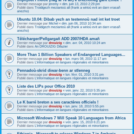
Dernier message par
jeremy
«
dim. juin 13, 2010 2:29 pm
Publié dans
Troidigezh meziantoù all (frank a wirioù evit an darn vrasañ
anezho)
Ubuntu 10.04: Dibab yezh an testennoù nad int ket troet
Dernier message par
Michel
«
dim. juin 06, 2010 10:34 am
Publié dans
Troidigezh meziantoù all (frank a wirioù evit an darn vrasañ
anezho)
Télécharger/Pellgargañ ADD 2007/HDA amañ
Dernier message par
drouizig
«
dim. avr. 04, 2010 10:24 am
Publié dans
An DROUIZIG Difazier
More Than 1 Billion Speakers of Endangered Languages...
Dernier message par
drouizig
«
lun. mars 08, 2010 11:17 am
Publié dans
L'informatique en langues régionales et minoritaires
Pennadoù-skrid diwar-benn ar stlenneg
Dernier message par
drouizig
«
lun. févr. 01, 2010 3:31 pm
Publié dans
L'informatique en langues régionales et minoritaires
Liste des LIPs pour Office 2010
Dernier message par
drouizig
«
ven. janv. 22, 2010 5:35 pm
Publié dans
L'informatique en langues régionales et minoritaires
Le K barré breton a ses caractères officiels !
Dernier message par
drouizig
«
lun. janv. 18, 2010 5:55 pm
Publié dans
L'informatique en langues régionales et minoritaires
Microsoft Windows 7 Will Speak 10 Languages from Africa
Dernier message par
drouizig
«
ven. janv. 15, 2010 6:21 pm
Publié dans
L'informatique en langues régionales et minoritaires
Ethiopia - Microsoft to release Windows 7 in Amharic