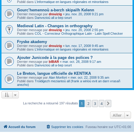
Publié dans
L'informatique en langues régionales et minoritaires
Gourc’hemennoù a-berzh skipailh Kelenn
Dernier message par
drouizig
«
jeu. nov. 20, 2008 9:21 pm
Publié dans
Danvezioù all a-bep seurt
Medieval Latin - Changes in orthography
Dernier message par
drouizig
«
jeu. nov. 20, 2008 2:55 pm
Publié dans
COL - Correcteur Orthographique Latin - Latin Spell Checker
Fryske akademy
Dernier message par
drouizig
«
lun. nov. 17, 2008 9:45 am
Publié dans
L'informatique en langues régionales et minoritaires
Ajouter Junicode à la page des polices ?
Dernier message par
bIBAR
«
mar. oct. 28, 2008 9:17 am
Publié dans
Danvezioù all a-bep seurt
Le Breton, langue officielle de KENTIKA
Dernier message par
Alan Monfort
«
mer. oct. 22, 2008 9:35 am
Publié dans
Troidigezh meziantoù all (frank a wirioù evit an darn vrasañ
anezho)
1
2
3
4
Suivant
La recherche a retourné 197 résultats
Aller
Accueil du forum
Supprimer les cookies
Fuseau horaire sur
UTC+01:00