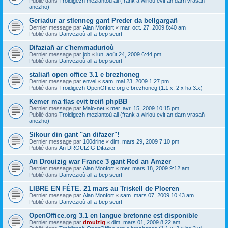
Publié dans
Troidigezh meziantoù all (frank a wirioù evit an darn vrasañ
anezho)
Geriadur ar stlenneg gant Preder da bellgargañ
Dernier message par
Alan Monfort
«
mar. oct. 27, 2009 8:40 am
Publié dans
Danvezioù all a-bep seurt
Difaziañ ar c'hemmadurioù
Dernier message par
job
«
lun. août 24, 2009 6:44 pm
Publié dans
Danvezioù all a-bep seurt
staliañ open office 3.1 e brezhoneg
Dernier message par
envel
«
sam. mai 23, 2009 1:27 pm
Publié dans
Troidigezh OpenOffice.org e brezhoneg (1.1.x, 2.x ha 3.x)
Kemer ma flas evit treiñ phpBB
Dernier message par
Malo-net
«
mer. avr. 15, 2009 10:15 pm
Publié dans
Troidigezh meziantoù all (frank a wirioù evit an darn vrasañ
anezho)
Sikour din gant "an difazer"!
Dernier message par
100drine
«
dim. mars 29, 2009 7:10 pm
Publié dans
An DROUIZIG Difazier
An Drouizig war France 3 gant Red an Amzer
Dernier message par
Alan Monfort
«
mer. mars 18, 2009 9:12 am
Publié dans
Danvezioù all a-bep seurt
LIBRE EN FÊTE. 21 mars au Triskell de Ploeren
Dernier message par
Alan Monfort
«
sam. mars 07, 2009 10:43 am
Publié dans
Danvezioù all a-bep seurt
OpenOffice.org 3.1 en langue bretonne est disponible
Dernier message par
drouizig
«
dim. mars 01, 2009 8:22 am