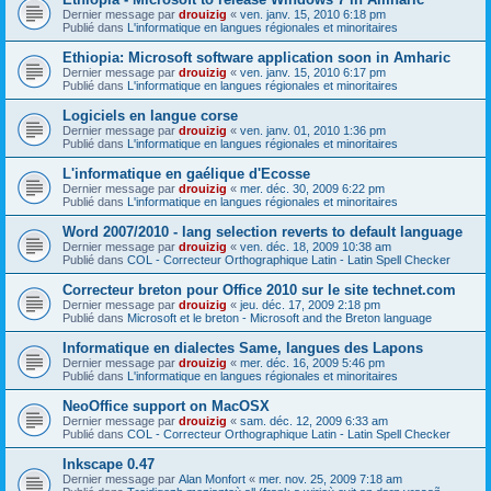
Dernier message par
drouizig
«
ven. janv. 15, 2010 6:18 pm
Publié dans
L'informatique en langues régionales et minoritaires
Ethiopia: Microsoft software application soon in Amharic
Dernier message par
drouizig
«
ven. janv. 15, 2010 6:17 pm
Publié dans
L'informatique en langues régionales et minoritaires
Logiciels en langue corse
Dernier message par
drouizig
«
ven. janv. 01, 2010 1:36 pm
Publié dans
L'informatique en langues régionales et minoritaires
L'informatique en gaélique d'Ecosse
Dernier message par
drouizig
«
mer. déc. 30, 2009 6:22 pm
Publié dans
L'informatique en langues régionales et minoritaires
Word 2007/2010 - lang selection reverts to default language
Dernier message par
drouizig
«
ven. déc. 18, 2009 10:38 am
Publié dans
COL - Correcteur Orthographique Latin - Latin Spell Checker
Correcteur breton pour Office 2010 sur le site technet.com
Dernier message par
drouizig
«
jeu. déc. 17, 2009 2:18 pm
Publié dans
Microsoft et le breton - Microsoft and the Breton language
Informatique en dialectes Same, langues des Lapons
Dernier message par
drouizig
«
mer. déc. 16, 2009 5:46 pm
Publié dans
L'informatique en langues régionales et minoritaires
NeoOffice support on MacOSX
Dernier message par
drouizig
«
sam. déc. 12, 2009 6:33 am
Publié dans
COL - Correcteur Orthographique Latin - Latin Spell Checker
Inkscape 0.47
Dernier message par
Alan Monfort
«
mer. nov. 25, 2009 7:18 am