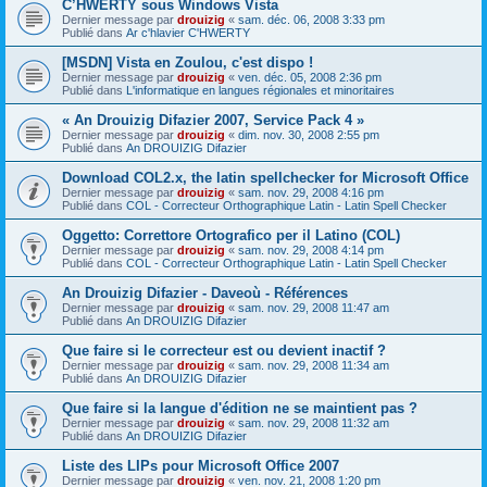
C’HWERTY sous Windows Vista
Dernier message par
drouizig
«
sam. déc. 06, 2008 3:33 pm
Publié dans
Ar c'hlavier C'HWERTY
[MSDN] Vista en Zoulou, c'est dispo !
Dernier message par
drouizig
«
ven. déc. 05, 2008 2:36 pm
Publié dans
L'informatique en langues régionales et minoritaires
« An Drouizig Difazier 2007, Service Pack 4 »
Dernier message par
drouizig
«
dim. nov. 30, 2008 2:55 pm
Publié dans
An DROUIZIG Difazier
Download COL2.x, the latin spellchecker for Microsoft Office
Dernier message par
drouizig
«
sam. nov. 29, 2008 4:16 pm
Publié dans
COL - Correcteur Orthographique Latin - Latin Spell Checker
Oggetto: Correttore Ortografico per il Latino (COL)
Dernier message par
drouizig
«
sam. nov. 29, 2008 4:14 pm
Publié dans
COL - Correcteur Orthographique Latin - Latin Spell Checker
An Drouizig Difazier - Daveoù - Références
Dernier message par
drouizig
«
sam. nov. 29, 2008 11:47 am
Publié dans
An DROUIZIG Difazier
Que faire si le correcteur est ou devient inactif ?
Dernier message par
drouizig
«
sam. nov. 29, 2008 11:34 am
Publié dans
An DROUIZIG Difazier
Que faire si la langue d'édition ne se maintient pas ?
Dernier message par
drouizig
«
sam. nov. 29, 2008 11:32 am
Publié dans
An DROUIZIG Difazier
Liste des LIPs pour Microsoft Office 2007
Dernier message par
drouizig
«
ven. nov. 21, 2008 1:20 pm