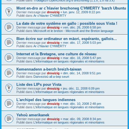
Publié dans
Troidigezh OpenOffice.org e brezhoneg (1.1.x, 2.x ha 3.x)
Mont en-dro ar c´hlavier brezhoneg C'HWERTY 'barzh Ubuntu
Dernier message par
drouizig
«
lun. janv. 12, 2009 8:22 pm
Publié dans
Ar c'hlavier C'HWERTY
La date de votre système en gallo : possible sous Vista !
Dernier message par
drouizig
«
ven. déc. 26, 2008 6:58 pm
Publié dans
Microsoft et le breton - Microsoft and the Breton language
Bien écrire sur ordinateur en māori, espéranto, gallois...
Dernier message par
drouizig
«
mer. déc. 17, 2008 5:03 pm
Publié dans
Ar c'hlavier C'HWERTY
Internet et la Bretagne, une culture de réseau
Dernier message par
drouizig
«
mar. déc. 16, 2008 5:47 pm
Publié dans
L'informatique en langues régionales et minoritaires
Kemennadenn a-berzh breizh-taiwan
Dernier message par
drouizig
«
dim. déc. 14, 2008 9:51 pm
Publié dans
Danvezioù all a-bep seurt
Liste des LIPs pour Vista
Dernier message par
drouizig
«
jeu. déc. 11, 2008 6:09 pm
Publié dans
L'informatique en langues régionales et minoritaires
L'archipel des langues indiennes
Dernier message par
drouizig
«
mer. déc. 10, 2008 2:48 pm
Publié dans
L'informatique en langues régionales et minoritaires
Yehoù amerikanek
Dernier message par
drouizig
«
mar. déc. 09, 2008 8:34 pm
Publié dans
L'informatique en langues régionales et minoritaires