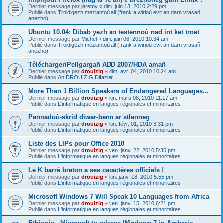
Dernier message par
jeremy
«
dim. juin 13, 2010 2:29 pm
Publié dans
Troidigezh meziantoù all (frank a wirioù evit an darn vrasañ
anezho)
Ubuntu 10.04: Dibab yezh an testennoù nad int ket troet
Dernier message par
Michel
«
dim. juin 06, 2010 10:34 am
Publié dans
Troidigezh meziantoù all (frank a wirioù evit an darn vrasañ
anezho)
Télécharger/Pellgargañ ADD 2007/HDA amañ
Dernier message par
drouizig
«
dim. avr. 04, 2010 10:24 am
Publié dans
An DROUIZIG Difazier
More Than 1 Billion Speakers of Endangered Languages...
Dernier message par
drouizig
«
lun. mars 08, 2010 11:17 am
Publié dans
L'informatique en langues régionales et minoritaires
Pennadoù-skrid diwar-benn ar stlenneg
Dernier message par
drouizig
«
lun. févr. 01, 2010 3:31 pm
Publié dans
L'informatique en langues régionales et minoritaires
Liste des LIPs pour Office 2010
Dernier message par
drouizig
«
ven. janv. 22, 2010 5:35 pm
Publié dans
L'informatique en langues régionales et minoritaires
Le K barré breton a ses caractères officiels !
Dernier message par
drouizig
«
lun. janv. 18, 2010 5:55 pm
Publié dans
L'informatique en langues régionales et minoritaires
Microsoft Windows 7 Will Speak 10 Languages from Africa
Dernier message par
drouizig
«
ven. janv. 15, 2010 6:21 pm
Publié dans
L'informatique en langues régionales et minoritaires
Ethiopia - Microsoft to release Windows 7 in Amharic