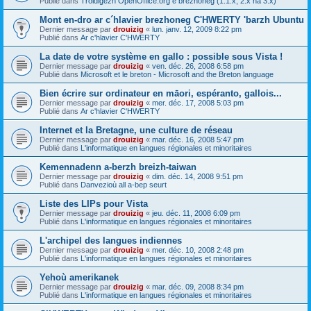
Publié dans
Troidigezh OpenOffice.org e brezhoneg (1.1.x, 2.x ha 3.x)
Mont en-dro ar c´hlavier brezhoneg C'HWERTY 'barzh Ubuntu
Dernier message par
drouizig
«
lun. janv. 12, 2009 8:22 pm
Publié dans
Ar c'hlavier C'HWERTY
La date de votre système en gallo : possible sous Vista !
Dernier message par
drouizig
«
ven. déc. 26, 2008 6:58 pm
Publié dans
Microsoft et le breton - Microsoft and the Breton language
Bien écrire sur ordinateur en māori, espéranto, gallois...
Dernier message par
drouizig
«
mer. déc. 17, 2008 5:03 pm
Publié dans
Ar c'hlavier C'HWERTY
Internet et la Bretagne, une culture de réseau
Dernier message par
drouizig
«
mar. déc. 16, 2008 5:47 pm
Publié dans
L'informatique en langues régionales et minoritaires
Kemennadenn a-berzh breizh-taiwan
Dernier message par
drouizig
«
dim. déc. 14, 2008 9:51 pm
Publié dans
Danvezioù all a-bep seurt
Liste des LIPs pour Vista
Dernier message par
drouizig
«
jeu. déc. 11, 2008 6:09 pm
Publié dans
L'informatique en langues régionales et minoritaires
L'archipel des langues indiennes
Dernier message par
drouizig
«
mer. déc. 10, 2008 2:48 pm
Publié dans
L'informatique en langues régionales et minoritaires
Yehoù amerikanek
Dernier message par
drouizig
«
mar. déc. 09, 2008 8:34 pm
Publié dans
L'informatique en langues régionales et minoritaires