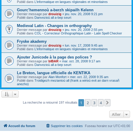
Publié dans
L'informatique en langues régionales et minoritaires
Gourc’hemennoù a-berzh skipailh Kelenn
Dernier message par
drouizig
«
jeu. nov. 20, 2008 9:21 pm
Publié dans
Danvezioù all a-bep seurt
Medieval Latin - Changes in orthography
Dernier message par
drouizig
«
jeu. nov. 20, 2008 2:55 pm
Publié dans
COL - Correcteur Orthographique Latin - Latin Spell Checker
Fryske akademy
Dernier message par
drouizig
«
lun. nov. 17, 2008 9:45 am
Publié dans
L'informatique en langues régionales et minoritaires
Ajouter Junicode à la page des polices ?
Dernier message par
bIBAR
«
mar. oct. 28, 2008 9:17 am
Publié dans
Danvezioù all a-bep seurt
Le Breton, langue officielle de KENTIKA
Dernier message par
Alan Monfort
«
mer. oct. 22, 2008 9:35 am
Publié dans
Troidigezh meziantoù all (frank a wirioù evit an darn vrasañ
anezho)
1
2
3
4
Suivant
La recherche a retourné 197 résultats
Aller
Accueil du forum
Supprimer les cookies
Fuseau horaire sur
UTC+01:00