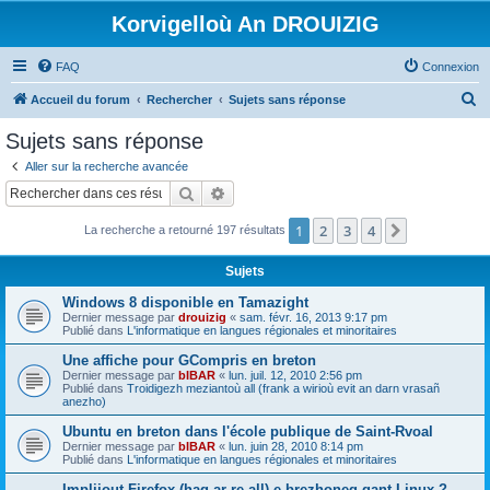
Korvigelloù An DROUIZIG
FAQ
Connexion
R
Accueil du forum
Rechercher
Sujets sans réponse
e
Sujets sans réponse
c
Aller sur la recherche avancée
h
Rechercher
Recherche avancée
e
1
2
3
4
Suivant
La recherche a retourné 197 résultats
r
c
Sujets
h
Windows 8 disponible en Tamazight
e
Dernier message par
drouizig
«
sam. févr. 16, 2013 9:17 pm
Publié dans
L'informatique en langues régionales et minoritaires
r
Une affiche pour GCompris en breton
Dernier message par
bIBAR
«
lun. juil. 12, 2010 2:56 pm
Publié dans
Troidigezh meziantoù all (frank a wirioù evit an darn vrasañ
anezho)
Ubuntu en breton dans l'école publique de Saint-Rvoal
Dernier message par
bIBAR
«
lun. juin 28, 2010 8:14 pm
Publié dans
L'informatique en langues régionales et minoritaires
Implijout Firefox (hag ar re all) e brezhoneg gant Linux ?