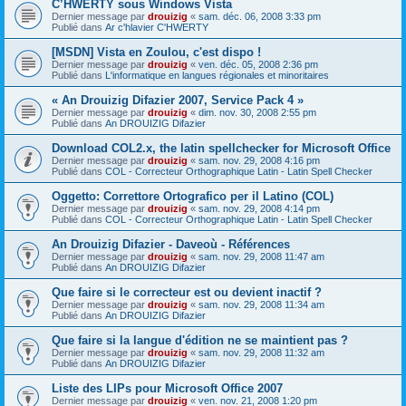
C’HWERTY sous Windows Vista
Dernier message par
drouizig
«
sam. déc. 06, 2008 3:33 pm
Publié dans
Ar c'hlavier C'HWERTY
[MSDN] Vista en Zoulou, c'est dispo !
Dernier message par
drouizig
«
ven. déc. 05, 2008 2:36 pm
Publié dans
L'informatique en langues régionales et minoritaires
« An Drouizig Difazier 2007, Service Pack 4 »
Dernier message par
drouizig
«
dim. nov. 30, 2008 2:55 pm
Publié dans
An DROUIZIG Difazier
Download COL2.x, the latin spellchecker for Microsoft Office
Dernier message par
drouizig
«
sam. nov. 29, 2008 4:16 pm
Publié dans
COL - Correcteur Orthographique Latin - Latin Spell Checker
Oggetto: Correttore Ortografico per il Latino (COL)
Dernier message par
drouizig
«
sam. nov. 29, 2008 4:14 pm
Publié dans
COL - Correcteur Orthographique Latin - Latin Spell Checker
An Drouizig Difazier - Daveoù - Références
Dernier message par
drouizig
«
sam. nov. 29, 2008 11:47 am
Publié dans
An DROUIZIG Difazier
Que faire si le correcteur est ou devient inactif ?
Dernier message par
drouizig
«
sam. nov. 29, 2008 11:34 am
Publié dans
An DROUIZIG Difazier
Que faire si la langue d'édition ne se maintient pas ?
Dernier message par
drouizig
«
sam. nov. 29, 2008 11:32 am
Publié dans
An DROUIZIG Difazier
Liste des LIPs pour Microsoft Office 2007
Dernier message par
drouizig
«
ven. nov. 21, 2008 1:20 pm