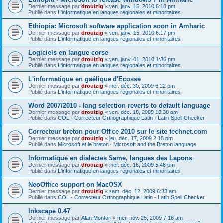
Dernier message par
drouizig
«
ven. janv. 15, 2010 6:18 pm
Publié dans
L'informatique en langues régionales et minoritaires
Ethiopia: Microsoft software application soon in Amharic
Dernier message par
drouizig
«
ven. janv. 15, 2010 6:17 pm
Publié dans
L'informatique en langues régionales et minoritaires
Logiciels en langue corse
Dernier message par
drouizig
«
ven. janv. 01, 2010 1:36 pm
Publié dans
L'informatique en langues régionales et minoritaires
L'informatique en gaélique d'Ecosse
Dernier message par
drouizig
«
mer. déc. 30, 2009 6:22 pm
Publié dans
L'informatique en langues régionales et minoritaires
Word 2007/2010 - lang selection reverts to default language
Dernier message par
drouizig
«
ven. déc. 18, 2009 10:38 am
Publié dans
COL - Correcteur Orthographique Latin - Latin Spell Checker
Correcteur breton pour Office 2010 sur le site technet.com
Dernier message par
drouizig
«
jeu. déc. 17, 2009 2:18 pm
Publié dans
Microsoft et le breton - Microsoft and the Breton language
Informatique en dialectes Same, langues des Lapons
Dernier message par
drouizig
«
mer. déc. 16, 2009 5:46 pm
Publié dans
L'informatique en langues régionales et minoritaires
NeoOffice support on MacOSX
Dernier message par
drouizig
«
sam. déc. 12, 2009 6:33 am
Publié dans
COL - Correcteur Orthographique Latin - Latin Spell Checker
Inkscape 0.47
Dernier message par
Alan Monfort
«
mer. nov. 25, 2009 7:18 am