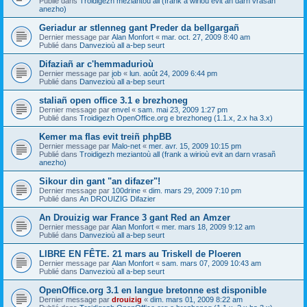
Publié dans
Troidigezh meziantoù all (frank a wirioù evit an darn vrasañ
anezho)
Geriadur ar stlenneg gant Preder da bellgargañ
Dernier message par
Alan Monfort
«
mar. oct. 27, 2009 8:40 am
Publié dans
Danvezioù all a-bep seurt
Difaziañ ar c'hemmadurioù
Dernier message par
job
«
lun. août 24, 2009 6:44 pm
Publié dans
Danvezioù all a-bep seurt
staliañ open office 3.1 e brezhoneg
Dernier message par
envel
«
sam. mai 23, 2009 1:27 pm
Publié dans
Troidigezh OpenOffice.org e brezhoneg (1.1.x, 2.x ha 3.x)
Kemer ma flas evit treiñ phpBB
Dernier message par
Malo-net
«
mer. avr. 15, 2009 10:15 pm
Publié dans
Troidigezh meziantoù all (frank a wirioù evit an darn vrasañ
anezho)
Sikour din gant "an difazer"!
Dernier message par
100drine
«
dim. mars 29, 2009 7:10 pm
Publié dans
An DROUIZIG Difazier
An Drouizig war France 3 gant Red an Amzer
Dernier message par
Alan Monfort
«
mer. mars 18, 2009 9:12 am
Publié dans
Danvezioù all a-bep seurt
LIBRE EN FÊTE. 21 mars au Triskell de Ploeren
Dernier message par
Alan Monfort
«
sam. mars 07, 2009 10:43 am
Publié dans
Danvezioù all a-bep seurt
OpenOffice.org 3.1 en langue bretonne est disponible
Dernier message par
drouizig
«
dim. mars 01, 2009 8:22 am