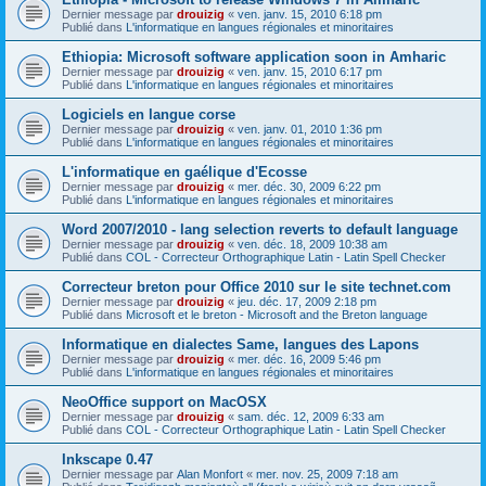
Dernier message par
drouizig
«
ven. janv. 15, 2010 6:18 pm
Publié dans
L'informatique en langues régionales et minoritaires
Ethiopia: Microsoft software application soon in Amharic
Dernier message par
drouizig
«
ven. janv. 15, 2010 6:17 pm
Publié dans
L'informatique en langues régionales et minoritaires
Logiciels en langue corse
Dernier message par
drouizig
«
ven. janv. 01, 2010 1:36 pm
Publié dans
L'informatique en langues régionales et minoritaires
L'informatique en gaélique d'Ecosse
Dernier message par
drouizig
«
mer. déc. 30, 2009 6:22 pm
Publié dans
L'informatique en langues régionales et minoritaires
Word 2007/2010 - lang selection reverts to default language
Dernier message par
drouizig
«
ven. déc. 18, 2009 10:38 am
Publié dans
COL - Correcteur Orthographique Latin - Latin Spell Checker
Correcteur breton pour Office 2010 sur le site technet.com
Dernier message par
drouizig
«
jeu. déc. 17, 2009 2:18 pm
Publié dans
Microsoft et le breton - Microsoft and the Breton language
Informatique en dialectes Same, langues des Lapons
Dernier message par
drouizig
«
mer. déc. 16, 2009 5:46 pm
Publié dans
L'informatique en langues régionales et minoritaires
NeoOffice support on MacOSX
Dernier message par
drouizig
«
sam. déc. 12, 2009 6:33 am
Publié dans
COL - Correcteur Orthographique Latin - Latin Spell Checker
Inkscape 0.47
Dernier message par
Alan Monfort
«
mer. nov. 25, 2009 7:18 am