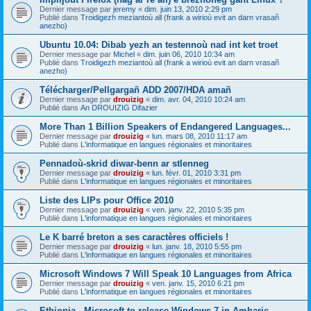
Dernier message par
jeremy
«
dim. juin 13, 2010 2:29 pm
Publié dans
Troidigezh meziantoù all (frank a wirioù evit an darn vrasañ
anezho)
Ubuntu 10.04: Dibab yezh an testennoù nad int ket troet
Dernier message par
Michel
«
dim. juin 06, 2010 10:34 am
Publié dans
Troidigezh meziantoù all (frank a wirioù evit an darn vrasañ
anezho)
Télécharger/Pellgargañ ADD 2007/HDA amañ
Dernier message par
drouizig
«
dim. avr. 04, 2010 10:24 am
Publié dans
An DROUIZIG Difazier
More Than 1 Billion Speakers of Endangered Languages...
Dernier message par
drouizig
«
lun. mars 08, 2010 11:17 am
Publié dans
L'informatique en langues régionales et minoritaires
Pennadoù-skrid diwar-benn ar stlenneg
Dernier message par
drouizig
«
lun. févr. 01, 2010 3:31 pm
Publié dans
L'informatique en langues régionales et minoritaires
Liste des LIPs pour Office 2010
Dernier message par
drouizig
«
ven. janv. 22, 2010 5:35 pm
Publié dans
L'informatique en langues régionales et minoritaires
Le K barré breton a ses caractères officiels !
Dernier message par
drouizig
«
lun. janv. 18, 2010 5:55 pm
Publié dans
L'informatique en langues régionales et minoritaires
Microsoft Windows 7 Will Speak 10 Languages from Africa
Dernier message par
drouizig
«
ven. janv. 15, 2010 6:21 pm
Publié dans
L'informatique en langues régionales et minoritaires
Ethiopia - Microsoft to release Windows 7 in Amharic