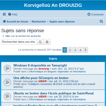
Korvigelloù An DROUIZIG
FAQ
Connexion
R
Accueil du forum
Rechercher
Sujets sans réponse
e
Sujets sans réponse
c
Aller sur la recherche avancée
h
Rechercher
Recherche avancée
e
1
2
3
4
Suivant
La recherche a retourné 197 résultats
r
c
Sujets
h
Windows 8 disponible en Tamazight
e
Dernier message par
drouizig
«
sam. févr. 16, 2013 9:17 pm
Publié dans
L'informatique en langues régionales et minoritaires
r
Une affiche pour GCompris en breton
Dernier message par
bIBAR
«
lun. juil. 12, 2010 2:56 pm
Publié dans
Troidigezh meziantoù all (frank a wirioù evit an darn vrasañ
anezho)
Ubuntu en breton dans l'école publique de Saint-Rvoal
Dernier message par
bIBAR
«
lun. juin 28, 2010 8:14 pm
Publié dans
L'informatique en langues régionales et minoritaires
Implijout Firefox (hag ar re all) e brezhoneg gant Linux ?