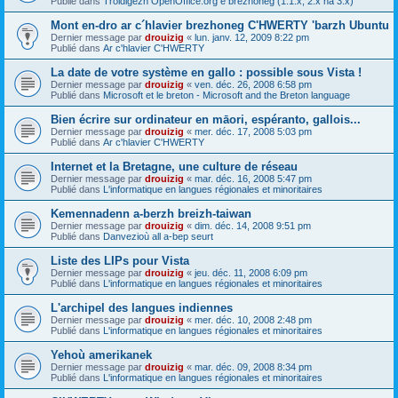
Publié dans
Troidigezh OpenOffice.org e brezhoneg (1.1.x, 2.x ha 3.x)
Mont en-dro ar c´hlavier brezhoneg C'HWERTY 'barzh Ubuntu
Dernier message par
drouizig
«
lun. janv. 12, 2009 8:22 pm
Publié dans
Ar c'hlavier C'HWERTY
La date de votre système en gallo : possible sous Vista !
Dernier message par
drouizig
«
ven. déc. 26, 2008 6:58 pm
Publié dans
Microsoft et le breton - Microsoft and the Breton language
Bien écrire sur ordinateur en māori, espéranto, gallois...
Dernier message par
drouizig
«
mer. déc. 17, 2008 5:03 pm
Publié dans
Ar c'hlavier C'HWERTY
Internet et la Bretagne, une culture de réseau
Dernier message par
drouizig
«
mar. déc. 16, 2008 5:47 pm
Publié dans
L'informatique en langues régionales et minoritaires
Kemennadenn a-berzh breizh-taiwan
Dernier message par
drouizig
«
dim. déc. 14, 2008 9:51 pm
Publié dans
Danvezioù all a-bep seurt
Liste des LIPs pour Vista
Dernier message par
drouizig
«
jeu. déc. 11, 2008 6:09 pm
Publié dans
L'informatique en langues régionales et minoritaires
L'archipel des langues indiennes
Dernier message par
drouizig
«
mer. déc. 10, 2008 2:48 pm
Publié dans
L'informatique en langues régionales et minoritaires
Yehoù amerikanek
Dernier message par
drouizig
«
mar. déc. 09, 2008 8:34 pm
Publié dans
L'informatique en langues régionales et minoritaires