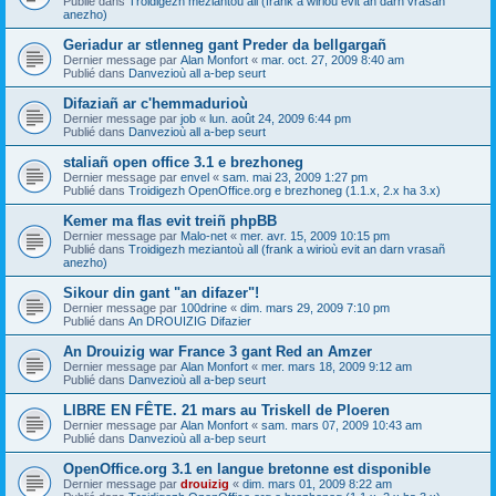
Publié dans
Troidigezh meziantoù all (frank a wirioù evit an darn vrasañ
anezho)
Geriadur ar stlenneg gant Preder da bellgargañ
Dernier message par
Alan Monfort
«
mar. oct. 27, 2009 8:40 am
Publié dans
Danvezioù all a-bep seurt
Difaziañ ar c'hemmadurioù
Dernier message par
job
«
lun. août 24, 2009 6:44 pm
Publié dans
Danvezioù all a-bep seurt
staliañ open office 3.1 e brezhoneg
Dernier message par
envel
«
sam. mai 23, 2009 1:27 pm
Publié dans
Troidigezh OpenOffice.org e brezhoneg (1.1.x, 2.x ha 3.x)
Kemer ma flas evit treiñ phpBB
Dernier message par
Malo-net
«
mer. avr. 15, 2009 10:15 pm
Publié dans
Troidigezh meziantoù all (frank a wirioù evit an darn vrasañ
anezho)
Sikour din gant "an difazer"!
Dernier message par
100drine
«
dim. mars 29, 2009 7:10 pm
Publié dans
An DROUIZIG Difazier
An Drouizig war France 3 gant Red an Amzer
Dernier message par
Alan Monfort
«
mer. mars 18, 2009 9:12 am
Publié dans
Danvezioù all a-bep seurt
LIBRE EN FÊTE. 21 mars au Triskell de Ploeren
Dernier message par
Alan Monfort
«
sam. mars 07, 2009 10:43 am
Publié dans
Danvezioù all a-bep seurt
OpenOffice.org 3.1 en langue bretonne est disponible
Dernier message par
drouizig
«
dim. mars 01, 2009 8:22 am