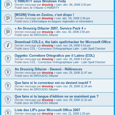
C’HWERTY sous Windows Vista
Dernier message par
drouizig
«
sam. déc. 06, 2008 3:33 pm
Publié dans
Ar c'hlavier C'HWERTY
[MSDN] Vista en Zoulou, c'est dispo !
Dernier message par
drouizig
«
ven. déc. 05, 2008 2:36 pm
Publié dans
L'informatique en langues régionales et minoritaires
« An Drouizig Difazier 2007, Service Pack 4 »
Dernier message par
drouizig
«
dim. nov. 30, 2008 2:55 pm
Publié dans
An DROUIZIG Difazier
Download COL2.x, the latin spellchecker for Microsoft Office
Dernier message par
drouizig
«
sam. nov. 29, 2008 4:16 pm
Publié dans
COL - Correcteur Orthographique Latin - Latin Spell Checker
Oggetto: Correttore Ortografico per il Latino (COL)
Dernier message par
drouizig
«
sam. nov. 29, 2008 4:14 pm
Publié dans
COL - Correcteur Orthographique Latin - Latin Spell Checker
An Drouizig Difazier - Daveoù - Références
Dernier message par
drouizig
«
sam. nov. 29, 2008 11:47 am
Publié dans
An DROUIZIG Difazier
Que faire si le correcteur est ou devient inactif ?
Dernier message par
drouizig
«
sam. nov. 29, 2008 11:34 am
Publié dans
An DROUIZIG Difazier
Que faire si la langue d'édition ne se maintient pas ?
Dernier message par
drouizig
«
sam. nov. 29, 2008 11:32 am
Publié dans
An DROUIZIG Difazier
Liste des LIPs pour Microsoft Office 2007
Dernier message par
drouizig
«
ven. nov. 21, 2008 1:20 pm