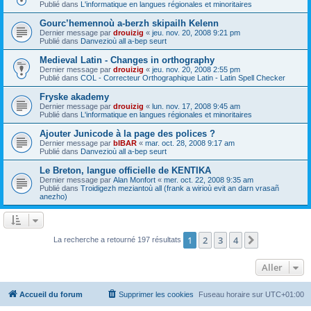
Publié dans
L'informatique en langues régionales et minoritaires
Gourc’hemennoù a-berzh skipailh Kelenn
Dernier message par
drouizig
«
jeu. nov. 20, 2008 9:21 pm
Publié dans
Danvezioù all a-bep seurt
Medieval Latin - Changes in orthography
Dernier message par
drouizig
«
jeu. nov. 20, 2008 2:55 pm
Publié dans
COL - Correcteur Orthographique Latin - Latin Spell Checker
Fryske akademy
Dernier message par
drouizig
«
lun. nov. 17, 2008 9:45 am
Publié dans
L'informatique en langues régionales et minoritaires
Ajouter Junicode à la page des polices ?
Dernier message par
bIBAR
«
mar. oct. 28, 2008 9:17 am
Publié dans
Danvezioù all a-bep seurt
Le Breton, langue officielle de KENTIKA
Dernier message par
Alan Monfort
«
mer. oct. 22, 2008 9:35 am
Publié dans
Troidigezh meziantoù all (frank a wirioù evit an darn vrasañ
anezho)
1
2
3
4
Suivant
La recherche a retourné 197 résultats
Aller
Accueil du forum
Supprimer les cookies
Fuseau horaire sur
UTC+01:00