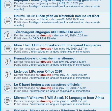
Dernier message par
jeremy
«
dim. juin 13, 2010 2:29 pm
Publié dans
Troidigezh meziantoù all (frank a wirioù evit an darn vrasañ
anezho)
Ubuntu 10.04: Dibab yezh an testennoù nad int ket troet
Dernier message par
Michel
«
dim. juin 06, 2010 10:34 am
Publié dans
Troidigezh meziantoù all (frank a wirioù evit an darn vrasañ
anezho)
Télécharger/Pellgargañ ADD 2007/HDA amañ
Dernier message par
drouizig
«
dim. avr. 04, 2010 10:24 am
Publié dans
An DROUIZIG Difazier
More Than 1 Billion Speakers of Endangered Languages...
Dernier message par
drouizig
«
lun. mars 08, 2010 11:17 am
Publié dans
L'informatique en langues régionales et minoritaires
Pennadoù-skrid diwar-benn ar stlenneg
Dernier message par
drouizig
«
lun. févr. 01, 2010 3:31 pm
Publié dans
L'informatique en langues régionales et minoritaires
Liste des LIPs pour Office 2010
Dernier message par
drouizig
«
ven. janv. 22, 2010 5:35 pm
Publié dans
L'informatique en langues régionales et minoritaires
Le K barré breton a ses caractères officiels !
Dernier message par
drouizig
«
lun. janv. 18, 2010 5:55 pm
Publié dans
L'informatique en langues régionales et minoritaires
Microsoft Windows 7 Will Speak 10 Languages from Africa
Dernier message par
drouizig
«
ven. janv. 15, 2010 6:21 pm
Publié dans
L'informatique en langues régionales et minoritaires
Ethiopia - Microsoft to release Windows 7 in Amharic