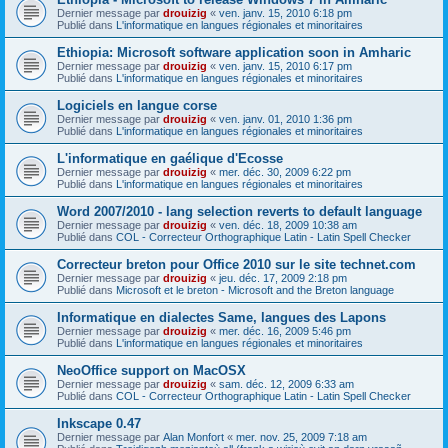
Dernier message par
drouizig
«
ven. janv. 15, 2010 6:18 pm
Publié dans
L'informatique en langues régionales et minoritaires
Ethiopia: Microsoft software application soon in Amharic
Dernier message par
drouizig
«
ven. janv. 15, 2010 6:17 pm
Publié dans
L'informatique en langues régionales et minoritaires
Logiciels en langue corse
Dernier message par
drouizig
«
ven. janv. 01, 2010 1:36 pm
Publié dans
L'informatique en langues régionales et minoritaires
L'informatique en gaélique d'Ecosse
Dernier message par
drouizig
«
mer. déc. 30, 2009 6:22 pm
Publié dans
L'informatique en langues régionales et minoritaires
Word 2007/2010 - lang selection reverts to default language
Dernier message par
drouizig
«
ven. déc. 18, 2009 10:38 am
Publié dans
COL - Correcteur Orthographique Latin - Latin Spell Checker
Correcteur breton pour Office 2010 sur le site technet.com
Dernier message par
drouizig
«
jeu. déc. 17, 2009 2:18 pm
Publié dans
Microsoft et le breton - Microsoft and the Breton language
Informatique en dialectes Same, langues des Lapons
Dernier message par
drouizig
«
mer. déc. 16, 2009 5:46 pm
Publié dans
L'informatique en langues régionales et minoritaires
NeoOffice support on MacOSX
Dernier message par
drouizig
«
sam. déc. 12, 2009 6:33 am
Publié dans
COL - Correcteur Orthographique Latin - Latin Spell Checker
Inkscape 0.47
Dernier message par
Alan Monfort
«
mer. nov. 25, 2009 7:18 am