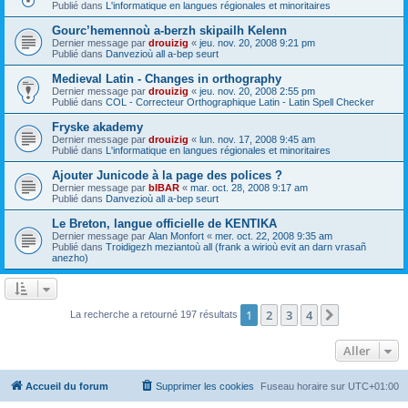
Publié dans
L'informatique en langues régionales et minoritaires
Gourc’hemennoù a-berzh skipailh Kelenn
Dernier message par
drouizig
«
jeu. nov. 20, 2008 9:21 pm
Publié dans
Danvezioù all a-bep seurt
Medieval Latin - Changes in orthography
Dernier message par
drouizig
«
jeu. nov. 20, 2008 2:55 pm
Publié dans
COL - Correcteur Orthographique Latin - Latin Spell Checker
Fryske akademy
Dernier message par
drouizig
«
lun. nov. 17, 2008 9:45 am
Publié dans
L'informatique en langues régionales et minoritaires
Ajouter Junicode à la page des polices ?
Dernier message par
bIBAR
«
mar. oct. 28, 2008 9:17 am
Publié dans
Danvezioù all a-bep seurt
Le Breton, langue officielle de KENTIKA
Dernier message par
Alan Monfort
«
mer. oct. 22, 2008 9:35 am
Publié dans
Troidigezh meziantoù all (frank a wirioù evit an darn vrasañ
anezho)
1
2
3
4
Suivant
La recherche a retourné 197 résultats
Aller
Accueil du forum
Supprimer les cookies
Fuseau horaire sur
UTC+01:00