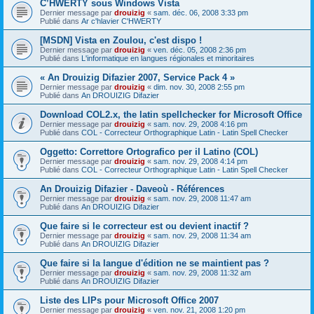
C’HWERTY sous Windows Vista
Dernier message par
drouizig
«
sam. déc. 06, 2008 3:33 pm
Publié dans
Ar c'hlavier C'HWERTY
[MSDN] Vista en Zoulou, c'est dispo !
Dernier message par
drouizig
«
ven. déc. 05, 2008 2:36 pm
Publié dans
L'informatique en langues régionales et minoritaires
« An Drouizig Difazier 2007, Service Pack 4 »
Dernier message par
drouizig
«
dim. nov. 30, 2008 2:55 pm
Publié dans
An DROUIZIG Difazier
Download COL2.x, the latin spellchecker for Microsoft Office
Dernier message par
drouizig
«
sam. nov. 29, 2008 4:16 pm
Publié dans
COL - Correcteur Orthographique Latin - Latin Spell Checker
Oggetto: Correttore Ortografico per il Latino (COL)
Dernier message par
drouizig
«
sam. nov. 29, 2008 4:14 pm
Publié dans
COL - Correcteur Orthographique Latin - Latin Spell Checker
An Drouizig Difazier - Daveoù - Références
Dernier message par
drouizig
«
sam. nov. 29, 2008 11:47 am
Publié dans
An DROUIZIG Difazier
Que faire si le correcteur est ou devient inactif ?
Dernier message par
drouizig
«
sam. nov. 29, 2008 11:34 am
Publié dans
An DROUIZIG Difazier
Que faire si la langue d'édition ne se maintient pas ?
Dernier message par
drouizig
«
sam. nov. 29, 2008 11:32 am
Publié dans
An DROUIZIG Difazier
Liste des LIPs pour Microsoft Office 2007
Dernier message par
drouizig
«
ven. nov. 21, 2008 1:20 pm