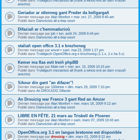
Publié dans
Troidigezh meziantoù all (frank a wirioù evit an darn vrasañ
anezho)
Geriadur ar stlenneg gant Preder da bellgargañ
Dernier message par
Alan Monfort
«
mar. oct. 27, 2009 8:40 am
Publié dans
Danvezioù all a-bep seurt
Difaziañ ar c'hemmadurioù
Dernier message par
job
«
lun. août 24, 2009 6:44 pm
Publié dans
Danvezioù all a-bep seurt
staliañ open office 3.1 e brezhoneg
Dernier message par
envel
«
sam. mai 23, 2009 1:27 pm
Publié dans
Troidigezh OpenOffice.org e brezhoneg (1.1.x, 2.x ha 3.x)
Kemer ma flas evit treiñ phpBB
Dernier message par
Malo-net
«
mer. avr. 15, 2009 10:15 pm
Publié dans
Troidigezh meziantoù all (frank a wirioù evit an darn vrasañ
anezho)
Sikour din gant "an difazer"!
Dernier message par
100drine
«
dim. mars 29, 2009 7:10 pm
Publié dans
An DROUIZIG Difazier
An Drouizig war France 3 gant Red an Amzer
Dernier message par
Alan Monfort
«
mer. mars 18, 2009 9:12 am
Publié dans
Danvezioù all a-bep seurt
LIBRE EN FÊTE. 21 mars au Triskell de Ploeren
Dernier message par
Alan Monfort
«
sam. mars 07, 2009 10:43 am
Publié dans
Danvezioù all a-bep seurt
OpenOffice.org 3.1 en langue bretonne est disponible
Dernier message par
drouizig
«
dim. mars 01, 2009 8:22 am