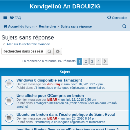
Korvigelloù An DROUIZIG
FAQ
Connexion
R
Accueil du forum
Rechercher
Sujets sans réponse
e
Sujets sans réponse
c
Aller sur la recherche avancée
h
Rechercher
Recherche avancée
e
1
2
3
4
Suivant
La recherche a retourné 197 résultats
r
c
Sujets
h
Windows 8 disponible en Tamazight
e
Dernier message par
drouizig
«
sam. févr. 16, 2013 9:17 pm
Publié dans
L'informatique en langues régionales et minoritaires
r
Une affiche pour GCompris en breton
Dernier message par
bIBAR
«
lun. juil. 12, 2010 2:56 pm
Publié dans
Troidigezh meziantoù all (frank a wirioù evit an darn vrasañ
anezho)
Ubuntu en breton dans l'école publique de Saint-Rvoal
Dernier message par
bIBAR
«
lun. juin 28, 2010 8:14 pm
Publié dans
L'informatique en langues régionales et minoritaires
Implijout Firefox (hag ar re all) e brezhoneg gant Linux ?