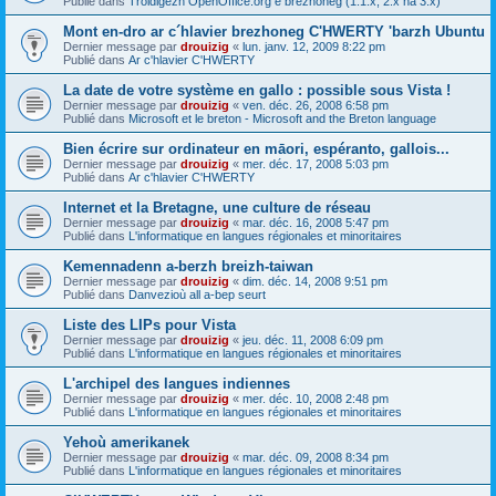
Publié dans
Troidigezh OpenOffice.org e brezhoneg (1.1.x, 2.x ha 3.x)
Mont en-dro ar c´hlavier brezhoneg C'HWERTY 'barzh Ubuntu
Dernier message par
drouizig
«
lun. janv. 12, 2009 8:22 pm
Publié dans
Ar c'hlavier C'HWERTY
La date de votre système en gallo : possible sous Vista !
Dernier message par
drouizig
«
ven. déc. 26, 2008 6:58 pm
Publié dans
Microsoft et le breton - Microsoft and the Breton language
Bien écrire sur ordinateur en māori, espéranto, gallois...
Dernier message par
drouizig
«
mer. déc. 17, 2008 5:03 pm
Publié dans
Ar c'hlavier C'HWERTY
Internet et la Bretagne, une culture de réseau
Dernier message par
drouizig
«
mar. déc. 16, 2008 5:47 pm
Publié dans
L'informatique en langues régionales et minoritaires
Kemennadenn a-berzh breizh-taiwan
Dernier message par
drouizig
«
dim. déc. 14, 2008 9:51 pm
Publié dans
Danvezioù all a-bep seurt
Liste des LIPs pour Vista
Dernier message par
drouizig
«
jeu. déc. 11, 2008 6:09 pm
Publié dans
L'informatique en langues régionales et minoritaires
L'archipel des langues indiennes
Dernier message par
drouizig
«
mer. déc. 10, 2008 2:48 pm
Publié dans
L'informatique en langues régionales et minoritaires
Yehoù amerikanek
Dernier message par
drouizig
«
mar. déc. 09, 2008 8:34 pm
Publié dans
L'informatique en langues régionales et minoritaires