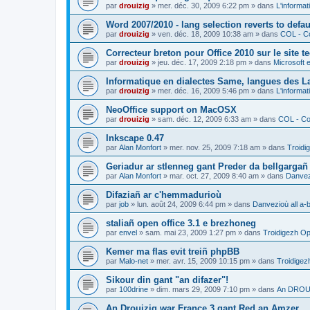
par
drouizig
»
mer. déc. 30, 2009 6:22 pm
» dans
L'informat
Word 2007/2010 - lang selection reverts to defa
par
drouizig
»
ven. déc. 18, 2009 10:38 am
» dans
COL - Co
Correcteur breton pour Office 2010 sur le site 
par
drouizig
»
jeu. déc. 17, 2009 2:18 pm
» dans
Microsoft e
Informatique en dialectes Same, langues des 
par
drouizig
»
mer. déc. 16, 2009 5:46 pm
» dans
L'informat
NeoOffice support on MacOSX
par
drouizig
»
sam. déc. 12, 2009 6:33 am
» dans
COL - Cor
Inkscape 0.47
par
Alan Monfort
»
mer. nov. 25, 2009 7:18 am
» dans
Troidi
Geriadur ar stlenneg gant Preder da bellgargañ
par
Alan Monfort
»
mar. oct. 27, 2009 8:40 am
» dans
Danvezi
Difaziañ ar c'hemmadurioù
par
job
»
lun. août 24, 2009 6:44 pm
» dans
Danvezioù all a-
staliañ open office 3.1 e brezhoneg
par
envel
»
sam. mai 23, 2009 1:27 pm
» dans
Troidigezh Op
Kemer ma flas evit treiñ phpBB
par
Malo-net
»
mer. avr. 15, 2009 10:15 pm
» dans
Troidigez
Sikour din gant "an difazer"!
par
100drine
»
dim. mars 29, 2009 7:10 pm
» dans
An DROUI
An Drouizig war France 3 gant Red an Amzer