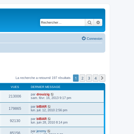
Rechercher
Recherche avancé
Connexion
1
2
3
4
Suivant
La recherche a retourné 197 résultats
VUES
DERNIER MESSAGE
par
drouizig
213006
sam. févr. 16, 2013 9:17 pm
par
bIBAR
179865
lun. juil. 12, 2010 2:56 pm
par
bIBAR
92130
lun. juin 28, 2010 8:14 pm
par
jeremy
85156