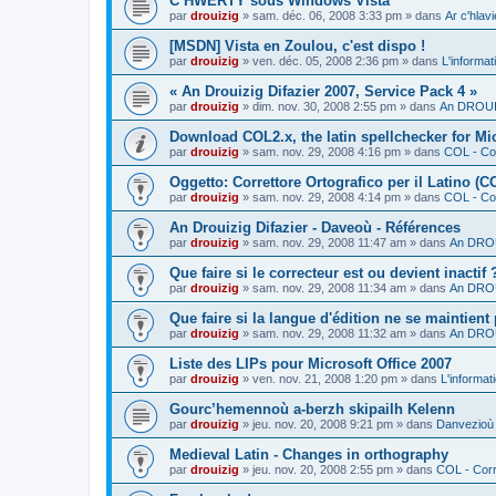
C’HWERTY sous Windows Vista
par
drouizig
»
sam. déc. 06, 2008 3:33 pm
» dans
Ar c'hla
[MSDN] Vista en Zoulou, c'est dispo !
par
drouizig
»
ven. déc. 05, 2008 2:36 pm
» dans
L'informat
« An Drouizig Difazier 2007, Service Pack 4 »
par
drouizig
»
dim. nov. 30, 2008 2:55 pm
» dans
An DROUIZ
Download COL2.x, the latin spellchecker for Mic
par
drouizig
»
sam. nov. 29, 2008 4:16 pm
» dans
COL - Cor
Oggetto: Correttore Ortografico per il Latino (C
par
drouizig
»
sam. nov. 29, 2008 4:14 pm
» dans
COL - Cor
An Drouizig Difazier - Daveoù - Références
par
drouizig
»
sam. nov. 29, 2008 11:47 am
» dans
An DROU
Que faire si le correcteur est ou devient inactif 
par
drouizig
»
sam. nov. 29, 2008 11:34 am
» dans
An DROU
Que faire si la langue d'édition ne se maintient
par
drouizig
»
sam. nov. 29, 2008 11:32 am
» dans
An DROU
Liste des LIPs pour Microsoft Office 2007
par
drouizig
»
ven. nov. 21, 2008 1:20 pm
» dans
L'informat
Gourc’hemennoù a-berzh skipailh Kelenn
par
drouizig
»
jeu. nov. 20, 2008 9:21 pm
» dans
Danvezioù 
Medieval Latin - Changes in orthography
par
drouizig
»
jeu. nov. 20, 2008 2:55 pm
» dans
COL - Corr