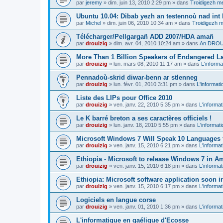
par
jeremy
»
dim. juin 13, 2010 2:29 pm
» dans
Troidigezh me
Ubuntu 10.04: Dibab yezh an testennoù nad int k
par
Michel
»
dim. juin 06, 2010 10:34 am
» dans
Troidigezh m
Télécharger/Pellgargañ ADD 2007/HDA amañ
par
drouizig
»
dim. avr. 04, 2010 10:24 am
» dans
An DROUI
More Than 1 Billion Speakers of Endangered L
par
drouizig
»
lun. mars 08, 2010 11:17 am
» dans
L'informa
Pennadoù-skrid diwar-benn ar stlenneg
par
drouizig
»
lun. févr. 01, 2010 3:31 pm
» dans
L'informati
Liste des LIPs pour Office 2010
par
drouizig
»
ven. janv. 22, 2010 5:35 pm
» dans
L'informat
Le K barré breton a ses caractères officiels !
par
drouizig
»
lun. janv. 18, 2010 5:55 pm
» dans
L'informat
Microsoft Windows 7 Will Speak 10 Languages 
par
drouizig
»
ven. janv. 15, 2010 6:21 pm
» dans
L'informat
Ethiopia - Microsoft to release Windows 7 in A
par
drouizig
»
ven. janv. 15, 2010 6:18 pm
» dans
L'informat
Ethiopia: Microsoft software application soon 
par
drouizig
»
ven. janv. 15, 2010 6:17 pm
» dans
L'informat
Logiciels en langue corse
par
drouizig
»
ven. janv. 01, 2010 1:36 pm
» dans
L'informat
L'informatique en gaélique d'Ecosse