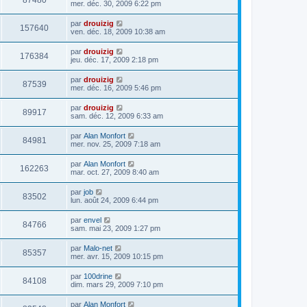
87480
mer. déc. 30, 2009 6:22 pm
par
drouizig
157640
ven. déc. 18, 2009 10:38 am
par
drouizig
176384
jeu. déc. 17, 2009 2:18 pm
par
drouizig
87539
mer. déc. 16, 2009 5:46 pm
par
drouizig
89917
sam. déc. 12, 2009 6:33 am
par
Alan Monfort
84981
mer. nov. 25, 2009 7:18 am
par
Alan Monfort
162263
mar. oct. 27, 2009 8:40 am
par
job
83502
lun. août 24, 2009 6:44 pm
par
envel
84766
sam. mai 23, 2009 1:27 pm
par
Malo-net
85357
mer. avr. 15, 2009 10:15 pm
par
100drine
84108
dim. mars 29, 2009 7:10 pm
par
Alan Monfort