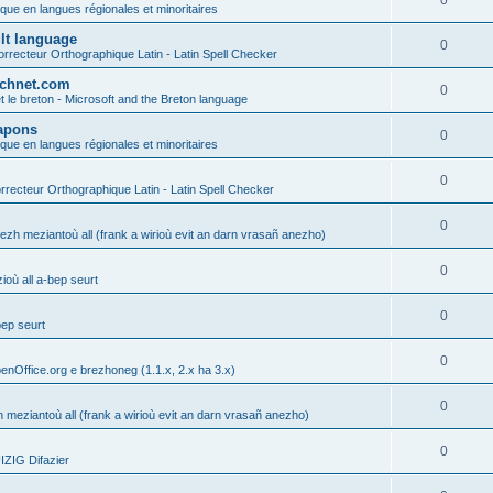
0
ique en langues régionales et minoritaires
ult language
0
rrecteur Orthographique Latin - Latin Spell Checker
technet.com
0
t le breton - Microsoft and the Breton language
Lapons
0
ique en langues régionales et minoritaires
0
recteur Orthographique Latin - Latin Spell Checker
0
gezh meziantoù all (frank a wirioù evit an darn vrasañ anezho)
0
où all a-bep seurt
0
bep seurt
0
enOffice.org e brezhoneg (1.1.x, 2.x ha 3.x)
0
h meziantoù all (frank a wirioù evit an darn vrasañ anezho)
0
ZIG Difazier