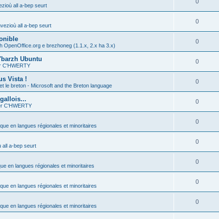
0
zioù all a-bep seurt
0
vezioù all a-bep seurt
onible
0
h OpenOffice.org e brezhoneg (1.1.x, 2.x ha 3.x)
'barzh Ubuntu
0
ier C'HWERTY
s Vista !
0
et le breton - Microsoft and the Breton language
allois...
0
ier C'HWERTY
0
ique en langues régionales et minoritaires
0
all a-bep seurt
0
que en langues régionales et minoritaires
0
ique en langues régionales et minoritaires
0
ique en langues régionales et minoritaires