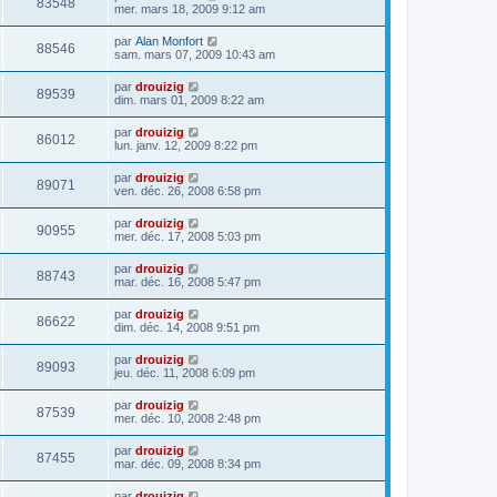
83548
mer. mars 18, 2009 9:12 am
par
Alan Monfort
88546
sam. mars 07, 2009 10:43 am
par
drouizig
89539
dim. mars 01, 2009 8:22 am
par
drouizig
86012
lun. janv. 12, 2009 8:22 pm
par
drouizig
89071
ven. déc. 26, 2008 6:58 pm
par
drouizig
90955
mer. déc. 17, 2008 5:03 pm
par
drouizig
88743
mar. déc. 16, 2008 5:47 pm
par
drouizig
86622
dim. déc. 14, 2008 9:51 pm
par
drouizig
89093
jeu. déc. 11, 2008 6:09 pm
par
drouizig
87539
mer. déc. 10, 2008 2:48 pm
par
drouizig
87455
mar. déc. 09, 2008 8:34 pm
par
drouizig