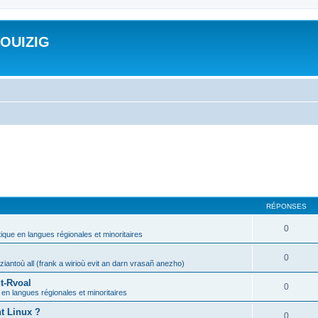
ROUIZIG
RÉPONSES
0
tique en langues régionales et minoritaires
0
iantoù all (frank a wirioù evit an darn vrasañ anezho)
t-Rvoal
0
 en langues régionales et minoritaires
nt Linux ?
0