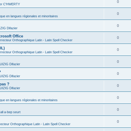
0
vier C'HWERTY
0
ique en langues régionales et minoritaires
0
IG Difazier
rosoft Office
0
recteur Orthographique Latin - Latin Spell Checker
OL)
0
recteur Orthographique Latin - Latin Spell Checker
0
IZIG Difazier
?
0
IZIG Difazier
 pas ?
0
IZIG Difazier
0
ique en langues régionales et minoritaires
0
all a-bep seurt
0
ecteur Orthographique Latin - Latin Spell Checker