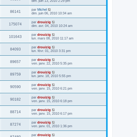
dim. juin 13, 2010 2:29 pm
par
Michel
86141
dim. juin 06, 2010 10:34 am
par
drouizig
175074
dim. avr. 04, 2010 10:24 am
par
drouizig
101643
lun. mars 08, 2010 11:17 am
par
drouizig
84093
lun. févr. 01, 2010 3:31 pm
par
drouizig
89657
ven. janv. 22, 2010 5:35 pm
par
drouizig
89759
lun. janv. 18, 2010 5:55 pm
par
drouizig
90590
ven. janv. 15, 2010 6:21 pm
par
drouizig
90182
ven. janv. 15, 2010 6:18 pm
par
drouizig
88714
ven. janv. 15, 2010 6:17 pm
par
drouizig
87274
ven. janv. 01, 2010 1:36 pm
par
drouizig