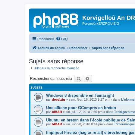
Korvigelloù An D
Foromoù KERZROUIZIG
Raccourcis
FAQ
Accueil du forum
Rechercher
Sujets sans réponse
Sujets sans réponse
Aller sur la recherche avancée
Rechercher
Recherche avancée
SUJETS
Windows 8 disponible en Tamazight
par
drouizig
»
sam. févr. 16, 2013 9:17 pm
» dans
L'informa
Une affiche pour GCompris en breton
par
bIBAR
»
lun. juil. 12, 2010 2:56 pm
» dans
Troidigezh mez
Ubuntu en breton dans l'école publique de Sain
par
bIBAR
»
lun. juin 28, 2010 8:14 pm
» dans
L'informatique
Implijout Firefox (hag ar re all) e brezhoneg ga