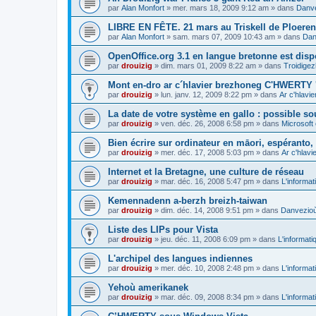
par
Alan Monfort
»
mer. mars 18, 2009 9:12 am
» dans
Danve
LIBRE EN FÊTE. 21 mars au Triskell de Ploeren
par
Alan Monfort
»
sam. mars 07, 2009 10:43 am
» dans
Dan
OpenOffice.org 3.1 en langue bretonne est disp
par
drouizig
»
dim. mars 01, 2009 8:22 am
» dans
Troidigez
Mont en-dro ar c´hlavier brezhoneg C'HWERTY 
par
drouizig
»
lun. janv. 12, 2009 8:22 pm
» dans
Ar c'hlav
La date de votre système en gallo : possible sou
par
drouizig
»
ven. déc. 26, 2008 6:58 pm
» dans
Microsoft 
Bien écrire sur ordinateur en māori, espéranto, g
par
drouizig
»
mer. déc. 17, 2008 5:03 pm
» dans
Ar c'hlav
Internet et la Bretagne, une culture de réseau
par
drouizig
»
mar. déc. 16, 2008 5:47 pm
» dans
L'informat
Kemennadenn a-berzh breizh-taiwan
par
drouizig
»
dim. déc. 14, 2008 9:51 pm
» dans
Danvezioù 
Liste des LIPs pour Vista
par
drouizig
»
jeu. déc. 11, 2008 6:09 pm
» dans
L'informati
L'archipel des langues indiennes
par
drouizig
»
mer. déc. 10, 2008 2:48 pm
» dans
L'informat
Yehoù amerikanek
par
drouizig
»
mar. déc. 09, 2008 8:34 pm
» dans
L'informat