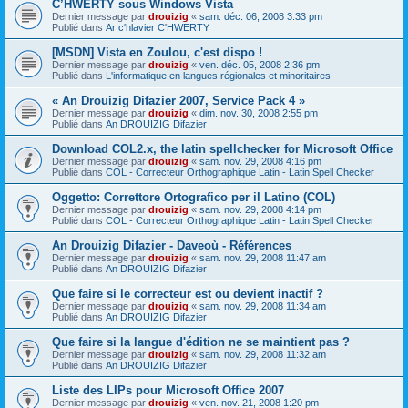
C’HWERTY sous Windows Vista
Dernier message par
drouizig
«
sam. déc. 06, 2008 3:33 pm
Publié dans
Ar c'hlavier C'HWERTY
[MSDN] Vista en Zoulou, c'est dispo !
Dernier message par
drouizig
«
ven. déc. 05, 2008 2:36 pm
Publié dans
L'informatique en langues régionales et minoritaires
« An Drouizig Difazier 2007, Service Pack 4 »
Dernier message par
drouizig
«
dim. nov. 30, 2008 2:55 pm
Publié dans
An DROUIZIG Difazier
Download COL2.x, the latin spellchecker for Microsoft Office
Dernier message par
drouizig
«
sam. nov. 29, 2008 4:16 pm
Publié dans
COL - Correcteur Orthographique Latin - Latin Spell Checker
Oggetto: Correttore Ortografico per il Latino (COL)
Dernier message par
drouizig
«
sam. nov. 29, 2008 4:14 pm
Publié dans
COL - Correcteur Orthographique Latin - Latin Spell Checker
An Drouizig Difazier - Daveoù - Références
Dernier message par
drouizig
«
sam. nov. 29, 2008 11:47 am
Publié dans
An DROUIZIG Difazier
Que faire si le correcteur est ou devient inactif ?
Dernier message par
drouizig
«
sam. nov. 29, 2008 11:34 am
Publié dans
An DROUIZIG Difazier
Que faire si la langue d'édition ne se maintient pas ?
Dernier message par
drouizig
«
sam. nov. 29, 2008 11:32 am
Publié dans
An DROUIZIG Difazier
Liste des LIPs pour Microsoft Office 2007
Dernier message par
drouizig
«
ven. nov. 21, 2008 1:20 pm