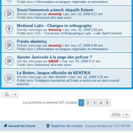
Publié dans
L'informatique en langues régionales et minoritaires
Gourc’hemennoù a-berzh skipailh Kelenn
Dernier message par
drouizig
«
jeu. nov. 20, 2008 9:21 pm
Publié dans
Danvezioù all a-bep seurt
Medieval Latin - Changes in orthography
Dernier message par
drouizig
«
jeu. nov. 20, 2008 2:55 pm
Publié dans
COL - Correcteur Orthographique Latin - Latin Spell Checker
Fryske akademy
Dernier message par
drouizig
«
lun. nov. 17, 2008 9:45 am
Publié dans
L'informatique en langues régionales et minoritaires
Ajouter Junicode à la page des polices ?
Dernier message par
bIBAR
«
mar. oct. 28, 2008 9:17 am
Publié dans
Danvezioù all a-bep seurt
Le Breton, langue officielle de KENTIKA
Dernier message par
Alan Monfort
«
mer. oct. 22, 2008 9:35 am
Publié dans
Troidigezh meziantoù all (frank a wirioù evit an darn vrasañ
anezho)
1
2
3
4
Suivant
La recherche a retourné 197 résultats
Aller
Accueil du forum
Supprimer les cookies
Fuseau horaire sur
UTC+01:00