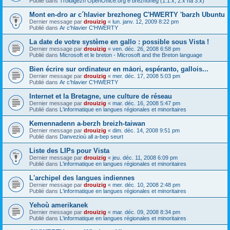
Publié dans
Troidigezh OpenOffice.org e brezhoneg (1.1.x, 2.x ha 3.x)
Mont en-dro ar c´hlavier brezhoneg C'HWERTY 'barzh Ubuntu
Dernier message par
drouizig
«
lun. janv. 12, 2009 8:22 pm
Publié dans
Ar c'hlavier C'HWERTY
La date de votre système en gallo : possible sous Vista !
Dernier message par
drouizig
«
ven. déc. 26, 2008 6:58 pm
Publié dans
Microsoft et le breton - Microsoft and the Breton language
Bien écrire sur ordinateur en māori, espéranto, gallois...
Dernier message par
drouizig
«
mer. déc. 17, 2008 5:03 pm
Publié dans
Ar c'hlavier C'HWERTY
Internet et la Bretagne, une culture de réseau
Dernier message par
drouizig
«
mar. déc. 16, 2008 5:47 pm
Publié dans
L'informatique en langues régionales et minoritaires
Kemennadenn a-berzh breizh-taiwan
Dernier message par
drouizig
«
dim. déc. 14, 2008 9:51 pm
Publié dans
Danvezioù all a-bep seurt
Liste des LIPs pour Vista
Dernier message par
drouizig
«
jeu. déc. 11, 2008 6:09 pm
Publié dans
L'informatique en langues régionales et minoritaires
L'archipel des langues indiennes
Dernier message par
drouizig
«
mer. déc. 10, 2008 2:48 pm
Publié dans
L'informatique en langues régionales et minoritaires
Yehoù amerikanek
Dernier message par
drouizig
«
mar. déc. 09, 2008 8:34 pm
Publié dans
L'informatique en langues régionales et minoritaires