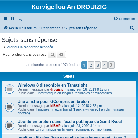
Korvigelloù An DROUIZIG
FAQ
Connexion
R
Accueil du forum
Rechercher
Sujets sans réponse
e
Sujets sans réponse
c
Aller sur la recherche avancée
h
Rechercher
Recherche avancée
e
1
2
3
4
Suivant
La recherche a retourné 197 résultats
r
c
Sujets
h
Windows 8 disponible en Tamazight
e
Dernier message par
drouizig
«
sam. févr. 16, 2013 9:17 pm
Publié dans
L'informatique en langues régionales et minoritaires
r
Une affiche pour GCompris en breton
Dernier message par
bIBAR
«
lun. juil. 12, 2010 2:56 pm
Publié dans
Troidigezh meziantoù all (frank a wirioù evit an darn vrasañ
anezho)
Ubuntu en breton dans l'école publique de Saint-Rvoal
Dernier message par
bIBAR
«
lun. juin 28, 2010 8:14 pm
Publié dans
L'informatique en langues régionales et minoritaires
Implijout Firefox (hag ar re all) e brezhoneg gant Linux ?