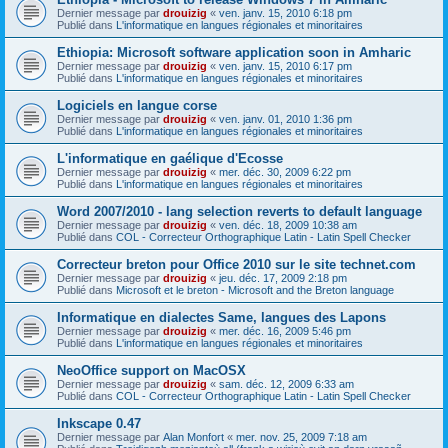
Dernier message par
drouizig
«
ven. janv. 15, 2010 6:18 pm
Publié dans
L'informatique en langues régionales et minoritaires
Ethiopia: Microsoft software application soon in Amharic
Dernier message par
drouizig
«
ven. janv. 15, 2010 6:17 pm
Publié dans
L'informatique en langues régionales et minoritaires
Logiciels en langue corse
Dernier message par
drouizig
«
ven. janv. 01, 2010 1:36 pm
Publié dans
L'informatique en langues régionales et minoritaires
L'informatique en gaélique d'Ecosse
Dernier message par
drouizig
«
mer. déc. 30, 2009 6:22 pm
Publié dans
L'informatique en langues régionales et minoritaires
Word 2007/2010 - lang selection reverts to default language
Dernier message par
drouizig
«
ven. déc. 18, 2009 10:38 am
Publié dans
COL - Correcteur Orthographique Latin - Latin Spell Checker
Correcteur breton pour Office 2010 sur le site technet.com
Dernier message par
drouizig
«
jeu. déc. 17, 2009 2:18 pm
Publié dans
Microsoft et le breton - Microsoft and the Breton language
Informatique en dialectes Same, langues des Lapons
Dernier message par
drouizig
«
mer. déc. 16, 2009 5:46 pm
Publié dans
L'informatique en langues régionales et minoritaires
NeoOffice support on MacOSX
Dernier message par
drouizig
«
sam. déc. 12, 2009 6:33 am
Publié dans
COL - Correcteur Orthographique Latin - Latin Spell Checker
Inkscape 0.47
Dernier message par
Alan Monfort
«
mer. nov. 25, 2009 7:18 am