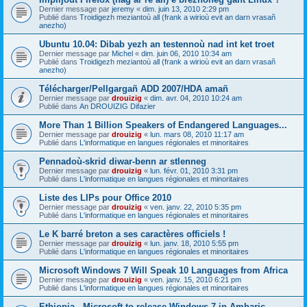
Dernier message par
jeremy
«
dim. juin 13, 2010 2:29 pm
Publié dans
Troidigezh meziantoù all (frank a wirioù evit an darn vrasañ
anezho)
Ubuntu 10.04: Dibab yezh an testennoù nad int ket troet
Dernier message par
Michel
«
dim. juin 06, 2010 10:34 am
Publié dans
Troidigezh meziantoù all (frank a wirioù evit an darn vrasañ
anezho)
Télécharger/Pellgargañ ADD 2007/HDA amañ
Dernier message par
drouizig
«
dim. avr. 04, 2010 10:24 am
Publié dans
An DROUIZIG Difazier
More Than 1 Billion Speakers of Endangered Languages...
Dernier message par
drouizig
«
lun. mars 08, 2010 11:17 am
Publié dans
L'informatique en langues régionales et minoritaires
Pennadoù-skrid diwar-benn ar stlenneg
Dernier message par
drouizig
«
lun. févr. 01, 2010 3:31 pm
Publié dans
L'informatique en langues régionales et minoritaires
Liste des LIPs pour Office 2010
Dernier message par
drouizig
«
ven. janv. 22, 2010 5:35 pm
Publié dans
L'informatique en langues régionales et minoritaires
Le K barré breton a ses caractères officiels !
Dernier message par
drouizig
«
lun. janv. 18, 2010 5:55 pm
Publié dans
L'informatique en langues régionales et minoritaires
Microsoft Windows 7 Will Speak 10 Languages from Africa
Dernier message par
drouizig
«
ven. janv. 15, 2010 6:21 pm
Publié dans
L'informatique en langues régionales et minoritaires
Ethiopia - Microsoft to release Windows 7 in Amharic