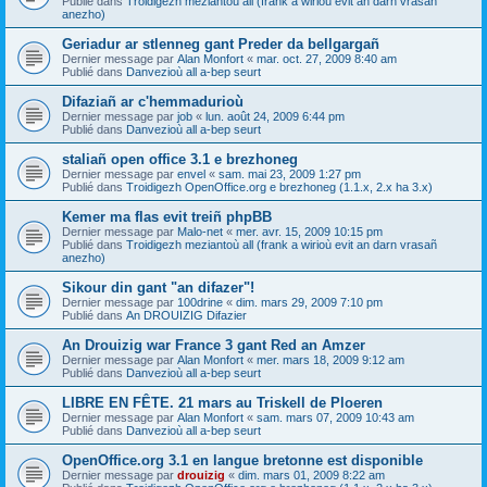
Publié dans
Troidigezh meziantoù all (frank a wirioù evit an darn vrasañ
anezho)
Geriadur ar stlenneg gant Preder da bellgargañ
Dernier message par
Alan Monfort
«
mar. oct. 27, 2009 8:40 am
Publié dans
Danvezioù all a-bep seurt
Difaziañ ar c'hemmadurioù
Dernier message par
job
«
lun. août 24, 2009 6:44 pm
Publié dans
Danvezioù all a-bep seurt
staliañ open office 3.1 e brezhoneg
Dernier message par
envel
«
sam. mai 23, 2009 1:27 pm
Publié dans
Troidigezh OpenOffice.org e brezhoneg (1.1.x, 2.x ha 3.x)
Kemer ma flas evit treiñ phpBB
Dernier message par
Malo-net
«
mer. avr. 15, 2009 10:15 pm
Publié dans
Troidigezh meziantoù all (frank a wirioù evit an darn vrasañ
anezho)
Sikour din gant "an difazer"!
Dernier message par
100drine
«
dim. mars 29, 2009 7:10 pm
Publié dans
An DROUIZIG Difazier
An Drouizig war France 3 gant Red an Amzer
Dernier message par
Alan Monfort
«
mer. mars 18, 2009 9:12 am
Publié dans
Danvezioù all a-bep seurt
LIBRE EN FÊTE. 21 mars au Triskell de Ploeren
Dernier message par
Alan Monfort
«
sam. mars 07, 2009 10:43 am
Publié dans
Danvezioù all a-bep seurt
OpenOffice.org 3.1 en langue bretonne est disponible
Dernier message par
drouizig
«
dim. mars 01, 2009 8:22 am