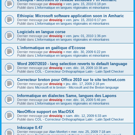
Dernier message par
drouizig
«
ven. janv. 15, 2010 6:18 pm
Publié dans
L'informatique en langues régionales et minoritaires
Ethiopia: Microsoft software application soon in Amharic
Dernier message par
drouizig
«
ven. janv. 15, 2010 6:17 pm
Publié dans
L'informatique en langues régionales et minoritaires
Logiciels en langue corse
Dernier message par
drouizig
«
ven. janv. 01, 2010 1:36 pm
Publié dans
L'informatique en langues régionales et minoritaires
L'informatique en gaélique d'Ecosse
Dernier message par
drouizig
«
mer. déc. 30, 2009 6:22 pm
Publié dans
L'informatique en langues régionales et minoritaires
Word 2007/2010 - lang selection reverts to default language
Dernier message par
drouizig
«
ven. déc. 18, 2009 10:38 am
Publié dans
COL - Correcteur Orthographique Latin - Latin Spell Checker
Correcteur breton pour Office 2010 sur le site technet.com
Dernier message par
drouizig
«
jeu. déc. 17, 2009 2:18 pm
Publié dans
Microsoft et le breton - Microsoft and the Breton language
Informatique en dialectes Same, langues des Lapons
Dernier message par
drouizig
«
mer. déc. 16, 2009 5:46 pm
Publié dans
L'informatique en langues régionales et minoritaires
NeoOffice support on MacOSX
Dernier message par
drouizig
«
sam. déc. 12, 2009 6:33 am
Publié dans
COL - Correcteur Orthographique Latin - Latin Spell Checker
Inkscape 0.47
Dernier message par
Alan Monfort
«
mer. nov. 25, 2009 7:18 am