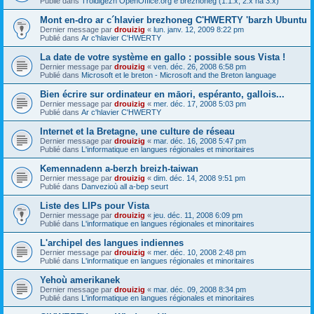
Publié dans
Troidigezh OpenOffice.org e brezhoneg (1.1.x, 2.x ha 3.x)
Mont en-dro ar c´hlavier brezhoneg C'HWERTY 'barzh Ubuntu
Dernier message par
drouizig
«
lun. janv. 12, 2009 8:22 pm
Publié dans
Ar c'hlavier C'HWERTY
La date de votre système en gallo : possible sous Vista !
Dernier message par
drouizig
«
ven. déc. 26, 2008 6:58 pm
Publié dans
Microsoft et le breton - Microsoft and the Breton language
Bien écrire sur ordinateur en māori, espéranto, gallois...
Dernier message par
drouizig
«
mer. déc. 17, 2008 5:03 pm
Publié dans
Ar c'hlavier C'HWERTY
Internet et la Bretagne, une culture de réseau
Dernier message par
drouizig
«
mar. déc. 16, 2008 5:47 pm
Publié dans
L'informatique en langues régionales et minoritaires
Kemennadenn a-berzh breizh-taiwan
Dernier message par
drouizig
«
dim. déc. 14, 2008 9:51 pm
Publié dans
Danvezioù all a-bep seurt
Liste des LIPs pour Vista
Dernier message par
drouizig
«
jeu. déc. 11, 2008 6:09 pm
Publié dans
L'informatique en langues régionales et minoritaires
L'archipel des langues indiennes
Dernier message par
drouizig
«
mer. déc. 10, 2008 2:48 pm
Publié dans
L'informatique en langues régionales et minoritaires
Yehoù amerikanek
Dernier message par
drouizig
«
mar. déc. 09, 2008 8:34 pm
Publié dans
L'informatique en langues régionales et minoritaires