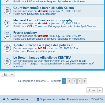
Publié dans
L'informatique en langues régionales et minoritaires
Gourc’hemennoù a-berzh skipailh Kelenn
Dernier message par
drouizig
«
jeu. nov. 20, 2008 9:21 pm
Publié dans
Danvezioù all a-bep seurt
Medieval Latin - Changes in orthography
Dernier message par
drouizig
«
jeu. nov. 20, 2008 2:55 pm
Publié dans
COL - Correcteur Orthographique Latin - Latin Spell Checker
Fryske akademy
Dernier message par
drouizig
«
lun. nov. 17, 2008 9:45 am
Publié dans
L'informatique en langues régionales et minoritaires
Ajouter Junicode à la page des polices ?
Dernier message par
bIBAR
«
mar. oct. 28, 2008 9:17 am
Publié dans
Danvezioù all a-bep seurt
Le Breton, langue officielle de KENTIKA
Dernier message par
Alan Monfort
«
mer. oct. 22, 2008 9:35 am
Publié dans
Troidigezh meziantoù all (frank a wirioù evit an darn vrasañ
anezho)
1
2
3
4
Suivant
La recherche a retourné 197 résultats
Aller
Accueil du forum
Supprimer les cookies
Fuseau horaire sur
UTC+01:00