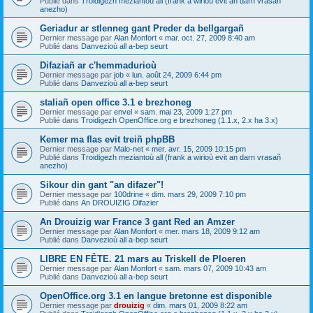
Publié dans
Troidigezh meziantoù all (frank a wirioù evit an darn vrasañ
anezho)
Geriadur ar stlenneg gant Preder da bellgargañ
Dernier message par
Alan Monfort
«
mar. oct. 27, 2009 8:40 am
Publié dans
Danvezioù all a-bep seurt
Difaziañ ar c'hemmadurioù
Dernier message par
job
«
lun. août 24, 2009 6:44 pm
Publié dans
Danvezioù all a-bep seurt
staliañ open office 3.1 e brezhoneg
Dernier message par
envel
«
sam. mai 23, 2009 1:27 pm
Publié dans
Troidigezh OpenOffice.org e brezhoneg (1.1.x, 2.x ha 3.x)
Kemer ma flas evit treiñ phpBB
Dernier message par
Malo-net
«
mer. avr. 15, 2009 10:15 pm
Publié dans
Troidigezh meziantoù all (frank a wirioù evit an darn vrasañ
anezho)
Sikour din gant "an difazer"!
Dernier message par
100drine
«
dim. mars 29, 2009 7:10 pm
Publié dans
An DROUIZIG Difazier
An Drouizig war France 3 gant Red an Amzer
Dernier message par
Alan Monfort
«
mer. mars 18, 2009 9:12 am
Publié dans
Danvezioù all a-bep seurt
LIBRE EN FÊTE. 21 mars au Triskell de Ploeren
Dernier message par
Alan Monfort
«
sam. mars 07, 2009 10:43 am
Publié dans
Danvezioù all a-bep seurt
OpenOffice.org 3.1 en langue bretonne est disponible
Dernier message par
drouizig
«
dim. mars 01, 2009 8:22 am