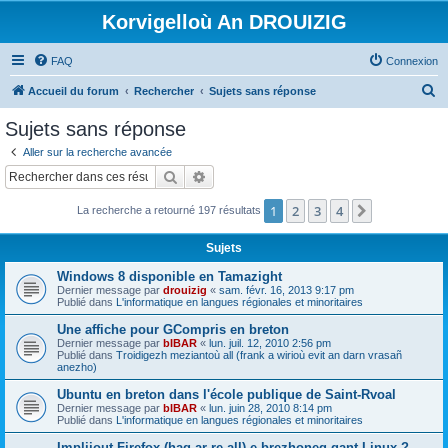
Korvigelloù An DROUIZIG
FAQ
Connexion
R
Accueil du forum
Rechercher
Sujets sans réponse
e
Sujets sans réponse
c
Aller sur la recherche avancée
h
Rechercher
Recherche avancée
e
1
2
3
4
Suivant
La recherche a retourné 197 résultats
r
c
Sujets
h
Windows 8 disponible en Tamazight
e
Dernier message par
drouizig
«
sam. févr. 16, 2013 9:17 pm
Publié dans
L'informatique en langues régionales et minoritaires
r
Une affiche pour GCompris en breton
Dernier message par
bIBAR
«
lun. juil. 12, 2010 2:56 pm
Publié dans
Troidigezh meziantoù all (frank a wirioù evit an darn vrasañ
anezho)
Ubuntu en breton dans l'école publique de Saint-Rvoal
Dernier message par
bIBAR
«
lun. juin 28, 2010 8:14 pm
Publié dans
L'informatique en langues régionales et minoritaires
Implijout Firefox (hag ar re all) e brezhoneg gant Linux ?