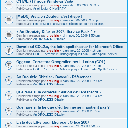
C’HWERTY sous Windows Vista
Dernier message par
drouizig
«
sam. déc. 06, 2008 3:33 pm
Publié dans
Ar c'hlavier C'HWERTY
[MSDN] Vista en Zoulou, c'est dispo !
Dernier message par
drouizig
«
ven. déc. 05, 2008 2:36 pm
Publié dans
L'informatique en langues régionales et minoritaires
« An Drouizig Difazier 2007, Service Pack 4 »
Dernier message par
drouizig
«
dim. nov. 30, 2008 2:55 pm
Publié dans
An DROUIZIG Difazier
Download COL2.x, the latin spellchecker for Microsoft Office
Dernier message par
drouizig
«
sam. nov. 29, 2008 4:16 pm
Publié dans
COL - Correcteur Orthographique Latin - Latin Spell Checker
Oggetto: Correttore Ortografico per il Latino (COL)
Dernier message par
drouizig
«
sam. nov. 29, 2008 4:14 pm
Publié dans
COL - Correcteur Orthographique Latin - Latin Spell Checker
An Drouizig Difazier - Daveoù - Références
Dernier message par
drouizig
«
sam. nov. 29, 2008 11:47 am
Publié dans
An DROUIZIG Difazier
Que faire si le correcteur est ou devient inactif ?
Dernier message par
drouizig
«
sam. nov. 29, 2008 11:34 am
Publié dans
An DROUIZIG Difazier
Que faire si la langue d'édition ne se maintient pas ?
Dernier message par
drouizig
«
sam. nov. 29, 2008 11:32 am
Publié dans
An DROUIZIG Difazier
Liste des LIPs pour Microsoft Office 2007
Dernier message par
drouizig
«
ven. nov. 21, 2008 1:20 pm