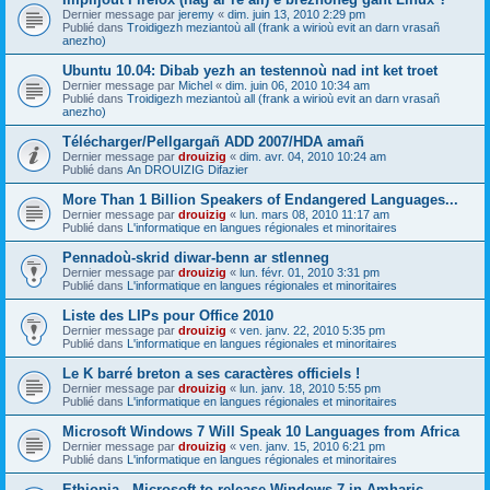
Dernier message par
jeremy
«
dim. juin 13, 2010 2:29 pm
Publié dans
Troidigezh meziantoù all (frank a wirioù evit an darn vrasañ
anezho)
Ubuntu 10.04: Dibab yezh an testennoù nad int ket troet
Dernier message par
Michel
«
dim. juin 06, 2010 10:34 am
Publié dans
Troidigezh meziantoù all (frank a wirioù evit an darn vrasañ
anezho)
Télécharger/Pellgargañ ADD 2007/HDA amañ
Dernier message par
drouizig
«
dim. avr. 04, 2010 10:24 am
Publié dans
An DROUIZIG Difazier
More Than 1 Billion Speakers of Endangered Languages...
Dernier message par
drouizig
«
lun. mars 08, 2010 11:17 am
Publié dans
L'informatique en langues régionales et minoritaires
Pennadoù-skrid diwar-benn ar stlenneg
Dernier message par
drouizig
«
lun. févr. 01, 2010 3:31 pm
Publié dans
L'informatique en langues régionales et minoritaires
Liste des LIPs pour Office 2010
Dernier message par
drouizig
«
ven. janv. 22, 2010 5:35 pm
Publié dans
L'informatique en langues régionales et minoritaires
Le K barré breton a ses caractères officiels !
Dernier message par
drouizig
«
lun. janv. 18, 2010 5:55 pm
Publié dans
L'informatique en langues régionales et minoritaires
Microsoft Windows 7 Will Speak 10 Languages from Africa
Dernier message par
drouizig
«
ven. janv. 15, 2010 6:21 pm
Publié dans
L'informatique en langues régionales et minoritaires
Ethiopia - Microsoft to release Windows 7 in Amharic