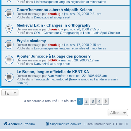
Publié dans
L'informatique en langues régionales et minoritaires
Gourc’hemennoù a-berzh skipailh Kelenn
Dernier message par
drouizig
«
jeu. nov. 20, 2008 9:21 pm
Publié dans
Danvezioù all a-bep seurt
Medieval Latin - Changes in orthography
Dernier message par
drouizig
«
jeu. nov. 20, 2008 2:55 pm
Publié dans
COL - Correcteur Orthographique Latin - Latin Spell Checker
Fryske akademy
Dernier message par
drouizig
«
lun. nov. 17, 2008 9:45 am
Publié dans
L'informatique en langues régionales et minoritaires
Ajouter Junicode à la page des polices ?
Dernier message par
bIBAR
«
mar. oct. 28, 2008 9:17 am
Publié dans
Danvezioù all a-bep seurt
Le Breton, langue officielle de KENTIKA
Dernier message par
Alan Monfort
«
mer. oct. 22, 2008 9:35 am
Publié dans
Troidigezh meziantoù all (frank a wirioù evit an darn vrasañ
anezho)
1
2
3
4
Suivant
La recherche a retourné 197 résultats
Aller
Accueil du forum
Supprimer les cookies
Fuseau horaire sur
UTC+01:00