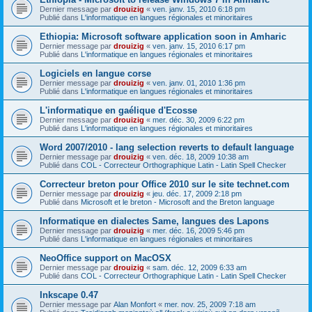
Dernier message par
drouizig
«
ven. janv. 15, 2010 6:18 pm
Publié dans
L'informatique en langues régionales et minoritaires
Ethiopia: Microsoft software application soon in Amharic
Dernier message par
drouizig
«
ven. janv. 15, 2010 6:17 pm
Publié dans
L'informatique en langues régionales et minoritaires
Logiciels en langue corse
Dernier message par
drouizig
«
ven. janv. 01, 2010 1:36 pm
Publié dans
L'informatique en langues régionales et minoritaires
L'informatique en gaélique d'Ecosse
Dernier message par
drouizig
«
mer. déc. 30, 2009 6:22 pm
Publié dans
L'informatique en langues régionales et minoritaires
Word 2007/2010 - lang selection reverts to default language
Dernier message par
drouizig
«
ven. déc. 18, 2009 10:38 am
Publié dans
COL - Correcteur Orthographique Latin - Latin Spell Checker
Correcteur breton pour Office 2010 sur le site technet.com
Dernier message par
drouizig
«
jeu. déc. 17, 2009 2:18 pm
Publié dans
Microsoft et le breton - Microsoft and the Breton language
Informatique en dialectes Same, langues des Lapons
Dernier message par
drouizig
«
mer. déc. 16, 2009 5:46 pm
Publié dans
L'informatique en langues régionales et minoritaires
NeoOffice support on MacOSX
Dernier message par
drouizig
«
sam. déc. 12, 2009 6:33 am
Publié dans
COL - Correcteur Orthographique Latin - Latin Spell Checker
Inkscape 0.47
Dernier message par
Alan Monfort
«
mer. nov. 25, 2009 7:18 am