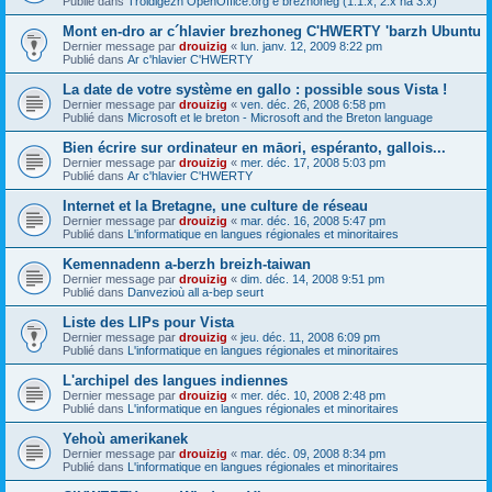
Publié dans
Troidigezh OpenOffice.org e brezhoneg (1.1.x, 2.x ha 3.x)
Mont en-dro ar c´hlavier brezhoneg C'HWERTY 'barzh Ubuntu
Dernier message par
drouizig
«
lun. janv. 12, 2009 8:22 pm
Publié dans
Ar c'hlavier C'HWERTY
La date de votre système en gallo : possible sous Vista !
Dernier message par
drouizig
«
ven. déc. 26, 2008 6:58 pm
Publié dans
Microsoft et le breton - Microsoft and the Breton language
Bien écrire sur ordinateur en māori, espéranto, gallois...
Dernier message par
drouizig
«
mer. déc. 17, 2008 5:03 pm
Publié dans
Ar c'hlavier C'HWERTY
Internet et la Bretagne, une culture de réseau
Dernier message par
drouizig
«
mar. déc. 16, 2008 5:47 pm
Publié dans
L'informatique en langues régionales et minoritaires
Kemennadenn a-berzh breizh-taiwan
Dernier message par
drouizig
«
dim. déc. 14, 2008 9:51 pm
Publié dans
Danvezioù all a-bep seurt
Liste des LIPs pour Vista
Dernier message par
drouizig
«
jeu. déc. 11, 2008 6:09 pm
Publié dans
L'informatique en langues régionales et minoritaires
L'archipel des langues indiennes
Dernier message par
drouizig
«
mer. déc. 10, 2008 2:48 pm
Publié dans
L'informatique en langues régionales et minoritaires
Yehoù amerikanek
Dernier message par
drouizig
«
mar. déc. 09, 2008 8:34 pm
Publié dans
L'informatique en langues régionales et minoritaires