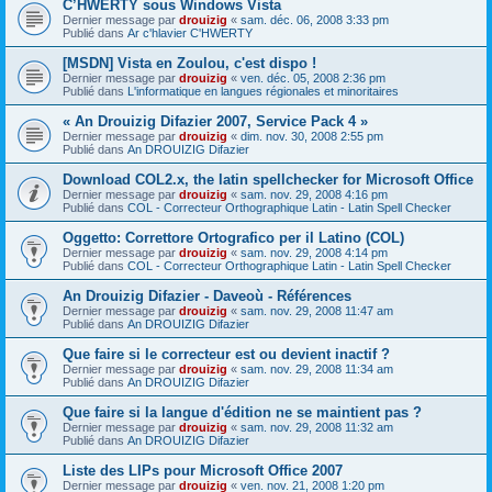
C’HWERTY sous Windows Vista
Dernier message par
drouizig
«
sam. déc. 06, 2008 3:33 pm
Publié dans
Ar c'hlavier C'HWERTY
[MSDN] Vista en Zoulou, c'est dispo !
Dernier message par
drouizig
«
ven. déc. 05, 2008 2:36 pm
Publié dans
L'informatique en langues régionales et minoritaires
« An Drouizig Difazier 2007, Service Pack 4 »
Dernier message par
drouizig
«
dim. nov. 30, 2008 2:55 pm
Publié dans
An DROUIZIG Difazier
Download COL2.x, the latin spellchecker for Microsoft Office
Dernier message par
drouizig
«
sam. nov. 29, 2008 4:16 pm
Publié dans
COL - Correcteur Orthographique Latin - Latin Spell Checker
Oggetto: Correttore Ortografico per il Latino (COL)
Dernier message par
drouizig
«
sam. nov. 29, 2008 4:14 pm
Publié dans
COL - Correcteur Orthographique Latin - Latin Spell Checker
An Drouizig Difazier - Daveoù - Références
Dernier message par
drouizig
«
sam. nov. 29, 2008 11:47 am
Publié dans
An DROUIZIG Difazier
Que faire si le correcteur est ou devient inactif ?
Dernier message par
drouizig
«
sam. nov. 29, 2008 11:34 am
Publié dans
An DROUIZIG Difazier
Que faire si la langue d'édition ne se maintient pas ?
Dernier message par
drouizig
«
sam. nov. 29, 2008 11:32 am
Publié dans
An DROUIZIG Difazier
Liste des LIPs pour Microsoft Office 2007
Dernier message par
drouizig
«
ven. nov. 21, 2008 1:20 pm