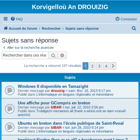
Korvigelloù An DROUIZIG
FAQ
Connexion
R
Accueil du forum
Rechercher
Sujets sans réponse
e
Sujets sans réponse
c
Aller sur la recherche avancée
h
Rechercher
Recherche avancée
e
1
2
3
4
Suivant
La recherche a retourné 197 résultats
r
c
Sujets
h
Windows 8 disponible en Tamazight
e
Dernier message par
drouizig
«
sam. févr. 16, 2013 9:17 pm
Publié dans
L'informatique en langues régionales et minoritaires
r
Une affiche pour GCompris en breton
Dernier message par
bIBAR
«
lun. juil. 12, 2010 2:56 pm
Publié dans
Troidigezh meziantoù all (frank a wirioù evit an darn vrasañ
anezho)
Ubuntu en breton dans l'école publique de Saint-Rvoal
Dernier message par
bIBAR
«
lun. juin 28, 2010 8:14 pm
Publié dans
L'informatique en langues régionales et minoritaires
Implijout Firefox (hag ar re all) e brezhoneg gant Linux ?