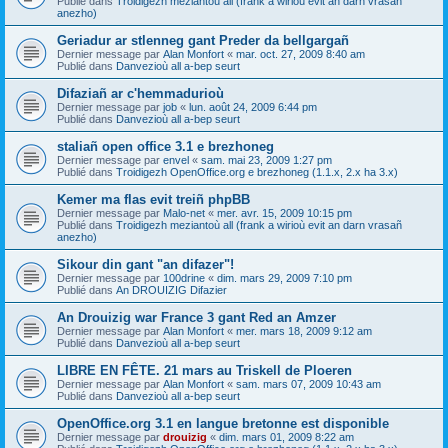
Publié dans
Troidigezh meziantoù all (frank a wirioù evit an darn vrasañ
anezho)
Geriadur ar stlenneg gant Preder da bellgargañ
Dernier message par
Alan Monfort
«
mar. oct. 27, 2009 8:40 am
Publié dans
Danvezioù all a-bep seurt
Difaziañ ar c'hemmadurioù
Dernier message par
job
«
lun. août 24, 2009 6:44 pm
Publié dans
Danvezioù all a-bep seurt
staliañ open office 3.1 e brezhoneg
Dernier message par
envel
«
sam. mai 23, 2009 1:27 pm
Publié dans
Troidigezh OpenOffice.org e brezhoneg (1.1.x, 2.x ha 3.x)
Kemer ma flas evit treiñ phpBB
Dernier message par
Malo-net
«
mer. avr. 15, 2009 10:15 pm
Publié dans
Troidigezh meziantoù all (frank a wirioù evit an darn vrasañ
anezho)
Sikour din gant "an difazer"!
Dernier message par
100drine
«
dim. mars 29, 2009 7:10 pm
Publié dans
An DROUIZIG Difazier
An Drouizig war France 3 gant Red an Amzer
Dernier message par
Alan Monfort
«
mer. mars 18, 2009 9:12 am
Publié dans
Danvezioù all a-bep seurt
LIBRE EN FÊTE. 21 mars au Triskell de Ploeren
Dernier message par
Alan Monfort
«
sam. mars 07, 2009 10:43 am
Publié dans
Danvezioù all a-bep seurt
OpenOffice.org 3.1 en langue bretonne est disponible
Dernier message par
drouizig
«
dim. mars 01, 2009 8:22 am