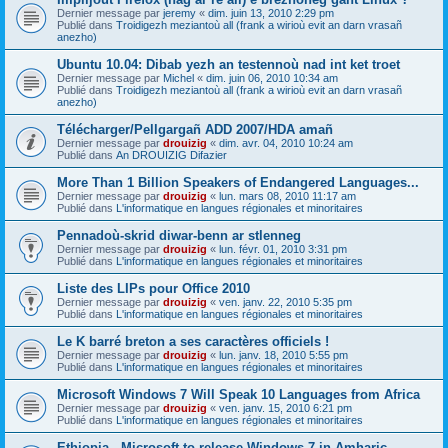
Dernier message par
jeremy
«
dim. juin 13, 2010 2:29 pm
Publié dans
Troidigezh meziantoù all (frank a wirioù evit an darn vrasañ
anezho)
Ubuntu 10.04: Dibab yezh an testennoù nad int ket troet
Dernier message par
Michel
«
dim. juin 06, 2010 10:34 am
Publié dans
Troidigezh meziantoù all (frank a wirioù evit an darn vrasañ
anezho)
Télécharger/Pellgargañ ADD 2007/HDA amañ
Dernier message par
drouizig
«
dim. avr. 04, 2010 10:24 am
Publié dans
An DROUIZIG Difazier
More Than 1 Billion Speakers of Endangered Languages...
Dernier message par
drouizig
«
lun. mars 08, 2010 11:17 am
Publié dans
L'informatique en langues régionales et minoritaires
Pennadoù-skrid diwar-benn ar stlenneg
Dernier message par
drouizig
«
lun. févr. 01, 2010 3:31 pm
Publié dans
L'informatique en langues régionales et minoritaires
Liste des LIPs pour Office 2010
Dernier message par
drouizig
«
ven. janv. 22, 2010 5:35 pm
Publié dans
L'informatique en langues régionales et minoritaires
Le K barré breton a ses caractères officiels !
Dernier message par
drouizig
«
lun. janv. 18, 2010 5:55 pm
Publié dans
L'informatique en langues régionales et minoritaires
Microsoft Windows 7 Will Speak 10 Languages from Africa
Dernier message par
drouizig
«
ven. janv. 15, 2010 6:21 pm
Publié dans
L'informatique en langues régionales et minoritaires
Ethiopia - Microsoft to release Windows 7 in Amharic