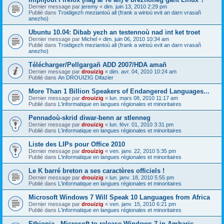
Dernier message par
jeremy
«
dim. juin 13, 2010 2:29 pm
Publié dans
Troidigezh meziantoù all (frank a wirioù evit an darn vrasañ
anezho)
Ubuntu 10.04: Dibab yezh an testennoù nad int ket troet
Dernier message par
Michel
«
dim. juin 06, 2010 10:34 am
Publié dans
Troidigezh meziantoù all (frank a wirioù evit an darn vrasañ
anezho)
Télécharger/Pellgargañ ADD 2007/HDA amañ
Dernier message par
drouizig
«
dim. avr. 04, 2010 10:24 am
Publié dans
An DROUIZIG Difazier
More Than 1 Billion Speakers of Endangered Languages...
Dernier message par
drouizig
«
lun. mars 08, 2010 11:17 am
Publié dans
L'informatique en langues régionales et minoritaires
Pennadoù-skrid diwar-benn ar stlenneg
Dernier message par
drouizig
«
lun. févr. 01, 2010 3:31 pm
Publié dans
L'informatique en langues régionales et minoritaires
Liste des LIPs pour Office 2010
Dernier message par
drouizig
«
ven. janv. 22, 2010 5:35 pm
Publié dans
L'informatique en langues régionales et minoritaires
Le K barré breton a ses caractères officiels !
Dernier message par
drouizig
«
lun. janv. 18, 2010 5:55 pm
Publié dans
L'informatique en langues régionales et minoritaires
Microsoft Windows 7 Will Speak 10 Languages from Africa
Dernier message par
drouizig
«
ven. janv. 15, 2010 6:21 pm
Publié dans
L'informatique en langues régionales et minoritaires
Ethiopia - Microsoft to release Windows 7 in Amharic