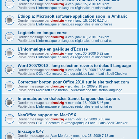
Dernier message par
drouizig
«
ven. janv. 15, 2010 6:18 pm
Publié dans
L'informatique en langues régionales et minoritaires
Ethiopia: Microsoft software application soon in Amharic
Dernier message par
drouizig
«
ven. janv. 15, 2010 6:17 pm
Publié dans
L'informatique en langues régionales et minoritaires
Logiciels en langue corse
Dernier message par
drouizig
«
ven. janv. 01, 2010 1:36 pm
Publié dans
L'informatique en langues régionales et minoritaires
L'informatique en gaélique d'Ecosse
Dernier message par
drouizig
«
mer. déc. 30, 2009 6:22 pm
Publié dans
L'informatique en langues régionales et minoritaires
Word 2007/2010 - lang selection reverts to default language
Dernier message par
drouizig
«
ven. déc. 18, 2009 10:38 am
Publié dans
COL - Correcteur Orthographique Latin - Latin Spell Checker
Correcteur breton pour Office 2010 sur le site technet.com
Dernier message par
drouizig
«
jeu. déc. 17, 2009 2:18 pm
Publié dans
Microsoft et le breton - Microsoft and the Breton language
Informatique en dialectes Same, langues des Lapons
Dernier message par
drouizig
«
mer. déc. 16, 2009 5:46 pm
Publié dans
L'informatique en langues régionales et minoritaires
NeoOffice support on MacOSX
Dernier message par
drouizig
«
sam. déc. 12, 2009 6:33 am
Publié dans
COL - Correcteur Orthographique Latin - Latin Spell Checker
Inkscape 0.47
Dernier message par
Alan Monfort
«
mer. nov. 25, 2009 7:18 am