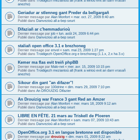
Publié dans
Troidigezh meziantoù all (frank a wirioù evit an darn vrasañ
anezho)
Geriadur ar stlenneg gant Preder da bellgargañ
Dernier message par
Alan Monfort
«
mar. oct. 27, 2009 8:40 am
Publié dans
Danvezioù all a-bep seurt
Difaziañ ar c'hemmadurioù
Dernier message par
job
«
lun. août 24, 2009 6:44 pm
Publié dans
Danvezioù all a-bep seurt
staliañ open office 3.1 e brezhoneg
Dernier message par
envel
«
sam. mai 23, 2009 1:27 pm
Publié dans
Troidigezh OpenOffice.org e brezhoneg (1.1.x, 2.x ha 3.x)
Kemer ma flas evit treiñ phpBB
Dernier message par
Malo-net
«
mer. avr. 15, 2009 10:15 pm
Publié dans
Troidigezh meziantoù all (frank a wirioù evit an darn vrasañ
anezho)
Sikour din gant "an difazer"!
Dernier message par
100drine
«
dim. mars 29, 2009 7:10 pm
Publié dans
An DROUIZIG Difazier
An Drouizig war France 3 gant Red an Amzer
Dernier message par
Alan Monfort
«
mer. mars 18, 2009 9:12 am
Publié dans
Danvezioù all a-bep seurt
LIBRE EN FÊTE. 21 mars au Triskell de Ploeren
Dernier message par
Alan Monfort
«
sam. mars 07, 2009 10:43 am
Publié dans
Danvezioù all a-bep seurt
OpenOffice.org 3.1 en langue bretonne est disponible
Dernier message par
drouizig
«
dim. mars 01, 2009 8:22 am