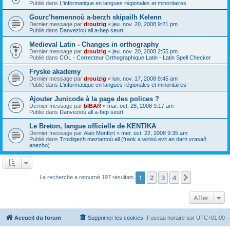
Publié dans
L'informatique en langues régionales et minoritaires
Gourc’hemennoù a-berzh skipailh Kelenn
Dernier message par
drouizig
«
jeu. nov. 20, 2008 9:21 pm
Publié dans
Danvezioù all a-bep seurt
Medieval Latin - Changes in orthography
Dernier message par
drouizig
«
jeu. nov. 20, 2008 2:55 pm
Publié dans
COL - Correcteur Orthographique Latin - Latin Spell Checker
Fryske akademy
Dernier message par
drouizig
«
lun. nov. 17, 2008 9:45 am
Publié dans
L'informatique en langues régionales et minoritaires
Ajouter Junicode à la page des polices ?
Dernier message par
bIBAR
«
mar. oct. 28, 2008 9:17 am
Publié dans
Danvezioù all a-bep seurt
Le Breton, langue officielle de KENTIKA
Dernier message par
Alan Monfort
«
mer. oct. 22, 2008 9:35 am
Publié dans
Troidigezh meziantoù all (frank a wirioù evit an darn vrasañ
anezho)
1
2
3
4
Suivant
La recherche a retourné 197 résultats
Aller
Accueil du forum
Supprimer les cookies
Fuseau horaire sur
UTC+01:00