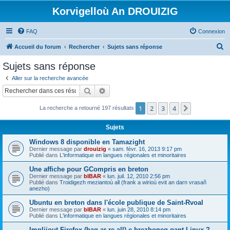
Korvigelloù An DROUIZIG
FAQ
Connexion
R
Accueil du forum
Rechercher
Sujets sans réponse
e
Sujets sans réponse
c
Aller sur la recherche avancée
h
Rechercher
Recherche avancée
e
1
2
3
4
Suivant
La recherche a retourné 197 résultats
r
c
Sujets
h
Windows 8 disponible en Tamazight
e
Dernier message par
drouizig
«
sam. févr. 16, 2013 9:17 pm
Publié dans
L'informatique en langues régionales et minoritaires
r
Une affiche pour GCompris en breton
Dernier message par
bIBAR
«
lun. juil. 12, 2010 2:56 pm
Publié dans
Troidigezh meziantoù all (frank a wirioù evit an darn vrasañ
anezho)
Ubuntu en breton dans l'école publique de Saint-Rvoal
Dernier message par
bIBAR
«
lun. juin 28, 2010 8:14 pm
Publié dans
L'informatique en langues régionales et minoritaires
Implijout Firefox (hag ar re all) e brezhoneg gant Linux ?