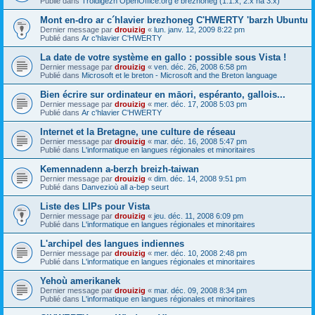
Publié dans
Troidigezh OpenOffice.org e brezhoneg (1.1.x, 2.x ha 3.x)
Mont en-dro ar c´hlavier brezhoneg C'HWERTY 'barzh Ubuntu
Dernier message par
drouizig
«
lun. janv. 12, 2009 8:22 pm
Publié dans
Ar c'hlavier C'HWERTY
La date de votre système en gallo : possible sous Vista !
Dernier message par
drouizig
«
ven. déc. 26, 2008 6:58 pm
Publié dans
Microsoft et le breton - Microsoft and the Breton language
Bien écrire sur ordinateur en māori, espéranto, gallois...
Dernier message par
drouizig
«
mer. déc. 17, 2008 5:03 pm
Publié dans
Ar c'hlavier C'HWERTY
Internet et la Bretagne, une culture de réseau
Dernier message par
drouizig
«
mar. déc. 16, 2008 5:47 pm
Publié dans
L'informatique en langues régionales et minoritaires
Kemennadenn a-berzh breizh-taiwan
Dernier message par
drouizig
«
dim. déc. 14, 2008 9:51 pm
Publié dans
Danvezioù all a-bep seurt
Liste des LIPs pour Vista
Dernier message par
drouizig
«
jeu. déc. 11, 2008 6:09 pm
Publié dans
L'informatique en langues régionales et minoritaires
L'archipel des langues indiennes
Dernier message par
drouizig
«
mer. déc. 10, 2008 2:48 pm
Publié dans
L'informatique en langues régionales et minoritaires
Yehoù amerikanek
Dernier message par
drouizig
«
mar. déc. 09, 2008 8:34 pm
Publié dans
L'informatique en langues régionales et minoritaires