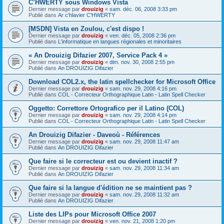
C’HWERTY sous Windows Vista
Dernier message par
drouizig
«
sam. déc. 06, 2008 3:33 pm
Publié dans
Ar c'hlavier C'HWERTY
[MSDN] Vista en Zoulou, c'est dispo !
Dernier message par
drouizig
«
ven. déc. 05, 2008 2:36 pm
Publié dans
L'informatique en langues régionales et minoritaires
« An Drouizig Difazier 2007, Service Pack 4 »
Dernier message par
drouizig
«
dim. nov. 30, 2008 2:55 pm
Publié dans
An DROUIZIG Difazier
Download COL2.x, the latin spellchecker for Microsoft Office
Dernier message par
drouizig
«
sam. nov. 29, 2008 4:16 pm
Publié dans
COL - Correcteur Orthographique Latin - Latin Spell Checker
Oggetto: Correttore Ortografico per il Latino (COL)
Dernier message par
drouizig
«
sam. nov. 29, 2008 4:14 pm
Publié dans
COL - Correcteur Orthographique Latin - Latin Spell Checker
An Drouizig Difazier - Daveoù - Références
Dernier message par
drouizig
«
sam. nov. 29, 2008 11:47 am
Publié dans
An DROUIZIG Difazier
Que faire si le correcteur est ou devient inactif ?
Dernier message par
drouizig
«
sam. nov. 29, 2008 11:34 am
Publié dans
An DROUIZIG Difazier
Que faire si la langue d'édition ne se maintient pas ?
Dernier message par
drouizig
«
sam. nov. 29, 2008 11:32 am
Publié dans
An DROUIZIG Difazier
Liste des LIPs pour Microsoft Office 2007
Dernier message par
drouizig
«
ven. nov. 21, 2008 1:20 pm